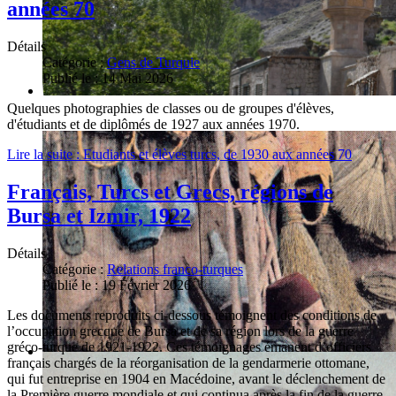
années 70
Détails
Catégorie :
Gens de Turquie
Publié le : 14 Mai 2026
Quelques photographies de classes ou de groupes d'élèves,
d'étudiants et de diplômés de 1927 aux années 1970.
Lire la suite : Etudiants et élèves turcs, de 1930 aux années 70
Français, Turcs et Grecs, régions de
Bursa et Izmir, 1922
Détails
Catégorie :
Relations franco-turques
Publié le : 19 Février 2026
Les documents reproduits ci-dessous témoignent des conditions de
l’occupation grecque de Bursa et de sa région lors de la guerre
gréco-turque de 1921-1922. Ces témoignages émanent d’officiers
français chargés de la réorganisation de la gendarmerie ottomane,
qui fut entreprise en 1904 en Macédoine, avant le déclenchement de
la Première guerre mondiale et qui continua après la fin de la guerre.