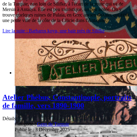
de la Turquie, non loin de Silifke, à l'écart de la route qui va de
Mersin à Antalya. Elle est peu touristique, un peu isolée. On y
trouve quelques ruines de Palaia, en Grec ancien Φιλαία, qui était
une petite ville de la côte de la Cilicie dans l'Antiquité.
Lire la suite : Barbaros koyu, une baie près de Silifke
Atelier Phébus, Constantinople, portraits
de famille, vers 1890-1900
Détails
Catégorie :
Gens de Turquie
Publié le : 3 Décembre 2025