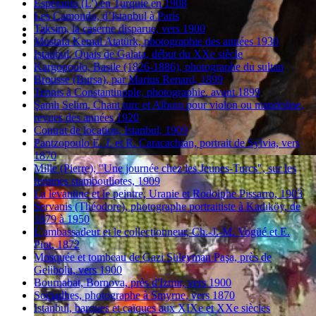
Espéranto (L') en Turquie en 1908
Les Camondo, d’Istanbul à Paris
Taksim, la caserne disparue, vers 1900
Mustafa Kemal Atatürk, photographie des années 1930
Istanbul, Quais de Galata, début du XXe siècle
Kargopoulo, Basile (1826-1886), photographe du sultan
Brousse (Bursa), par Marius Renard, 1899
Tennis à Constantinople, photographie, avant 1899
Şamlı Selim, Chant turc et Album pour violon ou mandoline,
revues des années 1920
Contrat de location, Istanbul, 1909
Pantzopoulo E. J. et R. Caracachian, portrait de Sylvia, vers
1870
Mille (Pierre), "Une journée chez les Jeunes-Turcs", sur les
femmes stambouliotes, 1909
La levantine et le peintre, Uranie et Rodolphe Pissarro, 1903
Servanis (Théodore), photographe portraitiste à Kadıköy, de
1879 à 1950
L'ambassadeur et le collectionneur, Ch.-J.-M. Vogüé et E.
Piot, 1872
Mosquée et tombeau de Gazi Süleyman Paşa, près de
Gelibolu, vers 1900
Bournabat, Bornova, près d'Izmir, vers 1900
Sociadhes, photographe à Smyrne, vers 1870
Istanbul, barques et caïques aux XIXe et XXe siècles