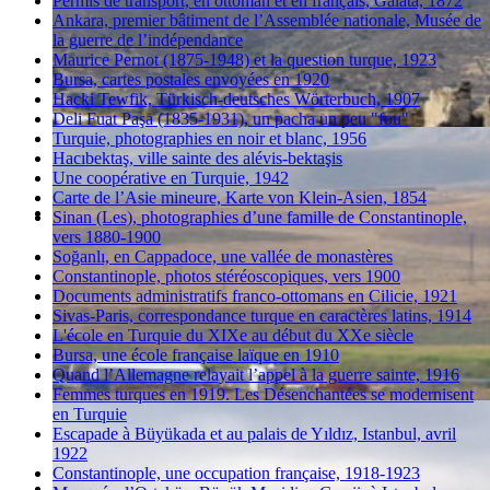
Permis de transport, en ottoman et en français, Galata, 1872
Ankara, premier bâtiment de l’Assemblée nationale, Musée de
la guerre de l’indépendance
Maurice Pernot (1875-1948) et la question turque, 1923
Bursa, cartes postales envoyées en 1920
Hacki Tewfik, Türkisch-deutsches Wörterbuch, 1907
Deli Fuat Paşa (1835-1931), un pacha un peu "fou"
Turquie, photographies en noir et blanc, 1956
Hacıbektaş, ville sainte des alévis-bektaşis
Une coopérative en Turquie, 1942
Carte de l’Asie mineure, Karte von Klein-Asien, 1854
Sinan (Les), photographies d’une famille de Constantinople,
vers 1880-1900
Soğanlı, en Cappadoce, une vallée de monastères
Constantinople, photos stéréoscopiques, vers 1900
Documents administratifs franco-ottomans en Cilicie, 1921
Sivas-Paris, correspondance turque en caractères latins, 1914
L'école en Turquie du XIXe au début du XXe siècle
Bursa, une école française laïque en 1910
Quand l’Allemagne relayait l’appel à la guerre sainte, 1916
Femmes turques en 1919. Les Désenchantées se modernisent
en Turquie
Escapade à Büyükada et au palais de Yıldız, Istanbul, avril
1922
Constantinople, une occupation française, 1918-1923