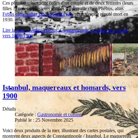
Ces photographies sont celles d'un couple et de deux femmes (leurs
filles ?) tirées à plusieurs années d'intervalle chez Phébus, alias
Febüs efendi alias Boğos Tarkulyan
, photographe réputé mort en
1930.
Lire la suite : Atelier Phébus, Constantinople, portraits de famille,
vers 1890-1900
Istanbul, maquereaux et homards, vers
1900
Détails
Catégorie :
Gastronomie et cuisine
Publié le : 25 Novembre 2025
Voici deux produits de la mer, illustrant des cartes postales, qui
montrent deux aspects de Constantinople / Istanbul. Le maquereau