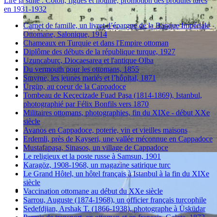
Lire la suite : Coton, figues et houille, promotion des produits turcs
en 1931-1932
Carnet de famille, un livret d’épargne de la Banque Impériale
Ottomane, Salonique, 1914
Chameaux en Turquie et dans l'Empire ottoman
Diplôme des débuts de la république turque, 1927
Uzuncaburç, Diocaesarea et l'antique Olba
Du vermouth pour les ottomans, 1855
Smyrne, les jeunes mariés et l’hôpital, 1871
Ürgüp, au coeur de la Cappadoce
Tombeau de Keçecizade Fuad Paşa (1814-1869), Istanbul,
photographié par Félix Bonfils vers 1870
Militaires ottomans, photographies, fin du XIXe - début XXe
siècle
Avanos en Cappadoce, poterie, vin et vieilles maisons
Erdemli, près de Kayseri, une vallée méconnue en Cappadoce
Mustafapaşa, Sinasos, un village de Cappadoce
Le religieux et la poste russe à Samsun, 1901
Karagöz, 1908-1968, un magazine satirique turc
Le Grand Hôtel, un hôtel français à Istanbul à la fin du XIXe
siècle
Vaccination ottomane au début du XXe siècle
Sarrou, Auguste (1874-1968), un officier français turcophile
Sedefdjian, Arshak T. (1866-1938), photographe à Üsküdar