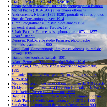
Istanbul, le pont de Galata au XXe siècle
Sébah, Sébah & Joaillier, 100 ans de photographie à Istanbul
Michel Pacha (1819-1907) et les phares ottomans
Andriomenos, Nicolas (1851-1929), portraits et autres photos
Vues de Constantinople, vers 1914
Turan Fotoğrafhanesi, un studio des années 1920
Un général américain en Turquie, 1946
Sebah (Pascal), Femme assise, photo, entre 1873 et 1877
L'eau à Istanbul
Derarsen, Krikor, et le studio Parnasse, photographe
portraitiste, autour de 1900
Eudel, Paul, Constantinople, Smyrne et Athènes, journal de
voyage, 1885
Istanbul, des touristes français, 1901
Adana-Berne, un écho du "Bagdad Bahn", 1916
Jehlitschka, Henry, Türkische Konversations-grammatik,
1895
Fontanier, Victor, Le Voyage en Orient, en trois volumes,
1829-1834
Medjmouaï teçavir, costumes ottomans, milieu du XIXe siècle
Türkiye, revue publiée par la Direction Générale de la Presse,
de la Radiodiffusion et du Tourisme, 1952
Banque (La) de Mételin, une banque dans l'empire ottoman
Sebah (Pascal), Vieille dame, photo, entre 1873 et 1888
San Stefano, le monument détruit des Russes, vers 1900