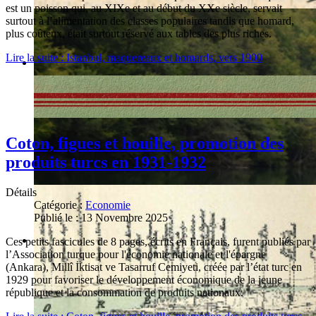
est un poisson qui, au XIXe et au début du XXe siècle, servait
surtout à l’alimentation des classes populaires tandis que homard,
plus coûteux, était surtout réservé aux tables des plus riches.
Lire la suite : Istanbul, maquereaux et homards, vers 1900
Coton, figues et houille, promotion des
produits turcs en 1931-1932
Détails
Catégorie :
Economie
Publié le : 13 Novembre 2025
Ces petits fascicules de 8 pages, écrits en Français, furent publiés par
l’Association turque pour l'économie nationale et l'épargne
(Ankara), Millî İktisat ve Tasarruf Cemiyeti, créée par l’état turc en
1929 pour favoriser le développement économique de la jeune
république et la consommation de produits nationaux.