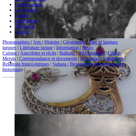
Lettres turques
Géographie
Cuisine
Information
Télévision
Contact
Photographies
|
Arts
|
Histoire
|
Géographie
|
Turc et langues
turques
|
Littérature turque
|
Information
|
News
Cuisine
|
Anecdotes et récits
|
Balkans
|
Bibliographie
|
Cilicie-
Mersin
|
Correspondance et documents
|
Historiens
|
Imprimerie
|
Relations franco-turques
|
Sultans
|
Biographies de personnages
historique
s |