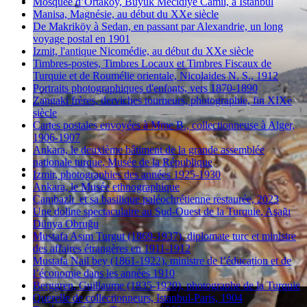
Mosquée d’Ortaköy, Büyük Mecidiye Camii, à Istanbul
Manisa, Magnésie, au début du XXe siècle
De Makriköy à Sedan, en passant par Alexandrie, un long
voyage postal en 1901
Izmit, l'antique Nicomédie, au début du XXe siècle
Timbres-postes, Timbres Locaux et Timbres Fiscaux de
Turquie et de Roumélie orientale, Nicolaides N. S., 1912
Portraits photographiques d'enfants, vers 1870-1890
Zangaki frères, derviches tourneurs, photographie, fin XIXe
siècle
Cartes postales envoyées à Mme B., collectionneuse à Alger,
1906-1907
Ankara, le deuxième bâtiment de la grande assemblée
nationale turque, Musée de la République
Izmir, photographies des années 1925-1930
Ankara, le Musée ethnographique
Cambazlı et sa basilique paléochrétienne restaurée, 2023
Une doline spectaculaire au Sud-Ouest de la Turquie, Aşağı
Dünya Obruğu
Mustafa Asım Turgut (1869-1937), diplomate turc et ministre
des affaires étrangères en 1911-1912
Mustafa Nail bey (1861-1922), ministre de l’éducation et de
l’économie dans les années 1910
Berggren, Guillaume (1835-1920), photographe de la Turquie
Querelle de collectionneurs, Istanbul-Paris, 1904