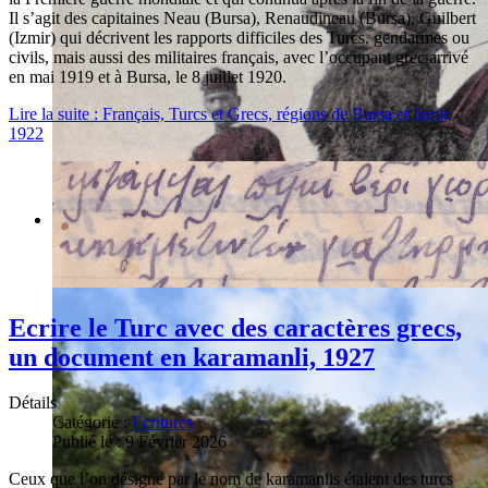
Il s’agit des capitaines Neau (Bursa), Renaudineau (Bursa), Guilbert
(Izmir) qui décrivent les rapports difficiles des Turcs, gendarmes ou
civils, mais aussi des militaires français, avec l’occupant grec arrivé
en mai 1919 et à Bursa, le 8 juillet 1920.
Lire la suite : Français, Turcs et Grecs, régions de Bursa et Izmir,
1922
Ecrire le Turc avec des caractères grecs,
un document en karamanli, 1927
Détails
Catégorie :
Ecritures
Publié le : 9 Février 2026
Ceux que l’on désigne par le nom de karamanlis étaient des turcs