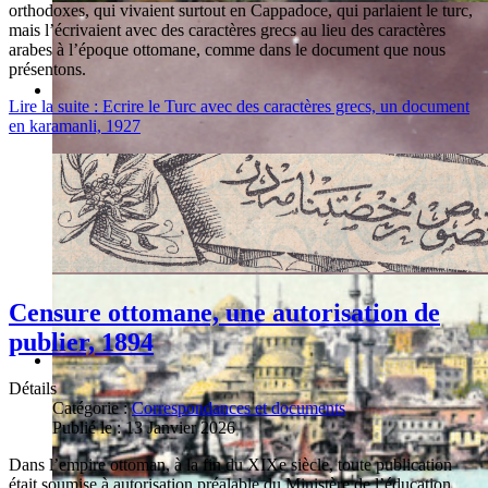
orthodoxes, qui vivaient surtout en Cappadoce, qui parlaient le turc,
mais l’écrivaient avec des caractères grecs au lieu des caractères
arabes à l’époque ottomane, comme dans le document que nous
présentons.
Lire la suite : Ecrire le Turc avec des caractères grecs, un document
en karamanli, 1927
Censure ottomane, une autorisation de
publier, 1894
Détails
Catégorie :
Correspondances et documents
Publié le : 13 Janvier 2026
Dans l’empire ottoman, à la fin du XIXe siècle, toute publication
était soumise à autorisation préalable du Ministère de l’éducation