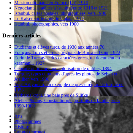
Mission ottomane en France (La), 1910
Négociants israélites à Istanbul entre 1916 et 1921
Istanbul, cartes postales lithographiées, vers 1900
Le Kaiser sur le pont de Galata, 1917
Istanbul, photographies, vers 1900
Derniers articles
Etudiants et élèves turcs, de 1930 aux années 70
Français, Turcs et Grecs, régions de Bursa et Izmir, 1922
Ecrire le Turc avec des caractères grecs, un document en
karamanli, 1927
Censure ottomane, une autorisation de publier, 1894
Turquie, types et moeurs d'après les photos de Sebah et
Joaillier, vers 1900
Yeşil Adıyaman, un exemple de presse régionale turque en
1953
Barbaros koyu, une baie près de Silifke
Atelier Phébus, Constantinople, portraits de famille, vers
1890-1900
Arts
Photographies
Histoire
Langues turques