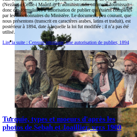
(Nezâret-i Celîle-i Maârif-i). L’administration ottomane fournissait
donc des formulaires d’autorisation de publier qui étaient complétés
par les fonctionnaires du Ministère. Le document, peu courant, que
nous présentons (transcrit en caractères arabes, latins et traduit), est
postérieur à 1894, date à laquelle la loi fut modifiée ; il n’a pas été
utilisé.
Lire la suite : Censure ottomane, une autorisation de publier, 1894
Turquie, types et moeurs d'après les
photos de Sebah et Joaillier, vers 1900