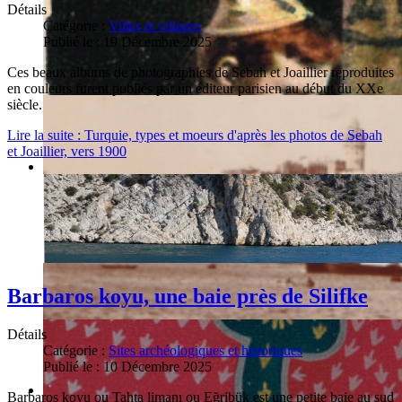
Détails
Catégorie :
Villes et villages
Publié le : 19 Décembre 2025
Ces beaux albums de photographies de Sebah et Joaillier reproduites
en couleurs furent publiés par un éditeur parisien au début du XXe
siècle.
Lire la suite : Turquie, types et moeurs d'après les photos de Sebah
et Joaillier, vers 1900
Barbaros koyu, une baie près de Silifke
Détails
Catégorie :
Sites archéologiques et historiques
Publié le : 10 Décembre 2025
Barbaros koyu ou Tahta limanı ou Eğribük est une petite baie au sud