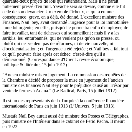
quarante-deux projets de lois qui l'attendaient. Mais il ne parait
nullement pressé d'en finir. Yavache sera sa devise, comme elle fut
celle de son devancier. Un exemple fâcheux, et qui a eu une
conséquence grave, en a déjà, été donné. L'excellent ministre des
Finances, Naïl bey, avait demandé l'urgence pour la loi immobilière
: une loi urgente, en effet, puisqu'elle permettra enfin d'employer, de
faire travailler, tant de richesses qui sommeillent ; mais il y a les
sariklis, les enturbannés, qui ne veulent pas qu'on se presse, ou
plutôt qui ne veulent pas de réformes, ni de vie nouvelle, ni
d'occidentalisation ; et l'urgence a été rejetée ; et Naïl bey a fait tout
ce qu'il pouvait faire après cet échec, c'est-à-dire qu'il a
démissionné. (Correspondance d'Orient : revue économique,
politique & littéraire, 15 juin 1912)
“Ancien ministre mis en jugement. La commission des requêtes de
la Chambre a décidé de proposer la mise en jugement de l’ancien
ministre des finances Naïl Bey pour le préjudice causé au Trésor par
vente de fermes à Adana.” (Le Radical, Paris, 15 juillet 1912)
Il est un des représentants de la Turquie à la conférence financière
internationale de Paris en juin 1913 (L’Univers, 5 juin 1913).
Mustafa Nail Bey aurait aussi été ministre des Postes et Télégraphes,
puis ministre de l'Intérieur dans le cabinet de Ferid Pacha. Il meurt
en 1922.