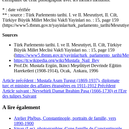
* : date vérifiée
** : source : Türk Parlemento tarihi. I. ve II. Mesrutiyet, II. Cilt,
Türkiye Büyük Millet Meclisi Vakfi Yayinlari no. : 15, page 159
(https://www5.tbmm.gov.tr/yayinlar/turk_parlamento_tarihi/Mesrutiy
Sources
Türk Parlemento tarihi. I. ve II. Mesrutiyet, II. Cilt, Türkiye
Büyük Millet Meclisi Vakfi Yayinlari no. : 15, page 159
(
https://www5.tbmm.gov.tr/yayinlar/turk_parlamento_tarihi/Me
https://tr.wikipedia.org/wiki/Mustafa_Nail_Bey
Prof.Dr. Mustafa Ergün, Ikinci Meşrûtiyet Devrinde Eğitim
Hareketleri (1908-1914), Ocak, Ankara, 1996
Article précédent : Mustafa Asım Turgut (1869-1937), diplomate
turc et ministre des affaires étrangères en 1911-1912
Précédent
Article suivant : Nevşehirli Damat Ibrahim Paşa (1666-1730) et l'Ere
des tulipes
Suivant
A lire également
Atelier Phébus, Constantinople, portraits de famille, vers
1890-1900
Sinan (Les), photographies d’une famille de Constantinople,