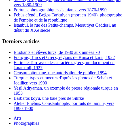
vers 1880-1900
Portraits photographiques d'enfants, vers 1870-1890
Febüs efendi, Boğos Tarkulyan (mort en 1940), photographe
de l'empire et de la république
Istanbul, la rue des Petits-champs, Mesrutiyet Caddesi, au
début du XXe siècle
Derniers articles
Etudiants et élèves turcs, de 1930 aux années 70
Français, Turcs et Grecs, régions de Bursa et Izmir, 1922
Ecrire le Turc avec des caractères grecs, un document en
karamanli, 1927
Censure ottomane, une autorisation de publier, 1894
Turquie, types et moeurs d'après les photos de Sebah et
Joaillier, vers 1900
Yeşil Adıyaman, un exemple de presse régionale turque en
1953
Barbaros koyu, une baie près de Silifke
Atelier Phébus, Constantinople, portraits de famille, vers
1890-1900
Arts
Photographies