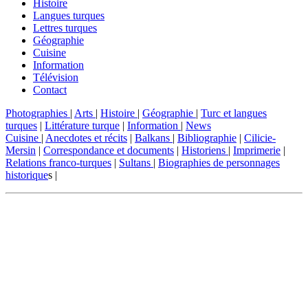
Histoire
Langues turques
Lettres turques
Géographie
Cuisine
Information
Télévision
Contact
Photographies
|
Arts
|
Histoire
|
Géographie
|
Turc et langues
turques
|
Littérature turque
|
Information
|
News
Cuisine
|
Anecdotes et récits
|
Balkans
|
Bibliographie
|
Cilicie-
Mersin
|
Correspondance et documents
|
Historiens
|
Imprimerie
|
Relations franco-turques
|
Sultans
|
Biographies de personnages
historique
s |