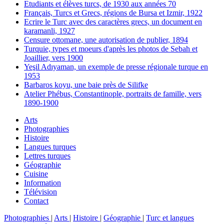
Etudiants et élèves turcs, de 1930 aux années 70
Français, Turcs et Grecs, régions de Bursa et Izmir, 1922
Ecrire le Turc avec des caractères grecs, un document en
karamanli, 1927
Censure ottomane, une autorisation de publier, 1894
Turquie, types et moeurs d'après les photos de Sebah et
Joaillier, vers 1900
Yeşil Adıyaman, un exemple de presse régionale turque en
1953
Barbaros koyu, une baie près de Silifke
Atelier Phébus, Constantinople, portraits de famille, vers
1890-1900
Arts
Photographies
Histoire
Langues turques
Lettres turques
Géographie
Cuisine
Information
Télévision
Contact
Photographies
|
Arts
|
Histoire
|
Géographie
|
Turc et langues