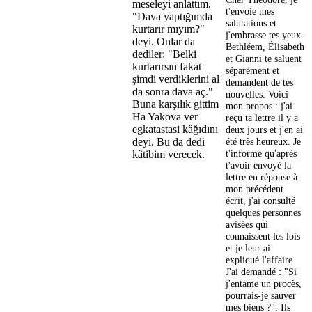
meseleyi anlattım.
t'envoie mes
"Dava yaptığımda
salutations et
kurtarır mıyım?"
j'embrasse tes yeux.
deyi. Onlar da
Bethléem, Élisabeth
dediler: "Belki
et Gianni te saluent
kurtarırsın fakat
séparément et
şimdi verdiklerini al
demandent de tes
da sonra dava aç."
nouvelles. Voici
Buna karşılık gittim
mon propos : j'ai
Ha Yakova ver
reçu ta lettre il y a
egkatastasi kâğıdını
deux jours et j'en ai
été très heureux. Je
deyi. Bu da dedi
t'informe qu'après
kâtibim verecek.
t'avoir envoyé la
lettre en réponse à
mon précédent
écrit, j'ai consulté
quelques personnes
avisées qui
connaissent les lois
et je leur ai
expliqué l'affaire.
J'ai demandé : "Si
j'entame un procès,
pourrais-je sauver
mes biens ?". Ils