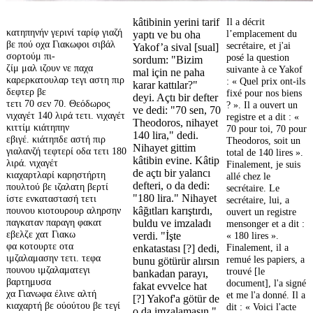
kâtibinin yerini tarif
Il a décrit
κατηπηνήν γερινί ταρίφ γιαζή
l’emplacement du
yaptı ve bu oha
βε πού οχα Γιακωφοι σιβάλ
secrétaire, et j'ai
Yakof’a sival [sual]
σορτούμ πι-
posé la question
sordum: "Bizim
ζίμ μαλ ιζουν νε παχα
suivante à ce Yakof
mal için ne paha
καρερκατουλαρ τεγι αστη πιρ
: « Quel prix ont-ils
karar kattılar?"
δεφτερ βε
fixé pour nos biens
deyi. Açtı bir defter
τετι 70 σεν 70. Θεόδωρος
? ». Il a ouvert un
ve dedi: "70 sen, 70
νιχαγέτ 140 λιρά τετι. νιχαγέτ
registre et a dit : «
Theodoros, nihayet
κιττίμ κιάτηπην
70 pour toi, 70 pour
140 lira," dedi.
εβιγέ. κιάτηπδε αστή πιρ
Theodoros, soit un
Nihayet gittim
γιαλανζή τεφτερί οδα τετι 180
total de 140 lires ».
kâtibin evine. Kâtip
λιρά. νιχαγέτ
Finalement, je suis
de açtı bir yalancı
κιαχαρτλαρί καρηστήρτη
allé chez le
defteri, o da dedi:
πουλτού βε ιζαλατη βερτί
secrétaire. Le
"180 lira." Nihayet
ίστε ενκαταστασή τετι
secrétaire, lui, a
πουνου κιοτουρουρ αληρσην
kâğıtları karıştırdı,
ouvert un registre
παγκαταν παραγη φακατ
buldu ve imzaladı
mensonger et a dit :
εβελζε χατ Γιακω
verdi. "İşte
« 180 lires ».
φα κοτουρτε οτα
Finalement, il a
enkatastası [?] dedi,
ιμζαλαμασην τετι. τεφα
remué les papiers, a
bunu götürür alırsın
πουνου ιμζαλαματεγι
trouvé [le
bankadan parayı,
βαρτημυσα
document], l'a signé
fakat evvelce hat
χα Γιανωφα έλινε αλτή
et me l'a donné. Il a
[?] Yakof'a götür de
κιαχαρτή βε ούούτου βε τεγί
dit : « Voici l'acte
o da imzalamasın,"