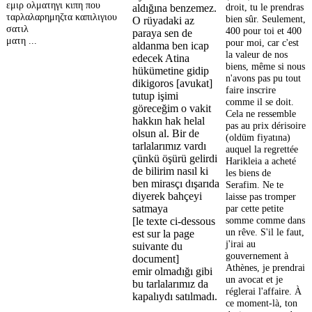
εμιρ ολματηγι κιπη που
droit, tu le prendras
aldığına benzemez.
ταρλαλαρημηζτα καπιλιγιου
bien sûr. Seulement,
O rüyadaki az
σατιλ
400 pour toi et 400
paraya sen de
ματη ...
pour moi, car c'est
aldanma ben icap
la valeur de nos
edecek Atina
biens, même si nous
hükümetine gidip
n'avons pas pu tout
dikigoros [avukat]
faire inscrire
tutup işimi
comme il se doit.
göreceğim o vakit
Cela ne ressemble
hakkın hak helal
pas au prix dérisoire
olsun al. Bir de
(oldüm fiyatına)
tarlalarımız vardı
auquel la regrettée
çünkü öşürü gelirdi
Harikleia a acheté
de bilirim nasıl ki
les biens de
ben mirasçı dışarıda
Serafim. Ne te
diyerek bahçeyi
laisse pas tromper
par cette petite
satmaya
somme comme dans
[le texte ci-dessous
un rêve. S'il le faut,
est sur la page
j'irai au
suivante du
gouvernement à
document]
Athènes, je prendrai
emir olmadığı gibi
un avocat et je
bu tarlalarımız da
réglerai l'affaire. À
kapalıydı satılmadı.
ce moment-là, ton