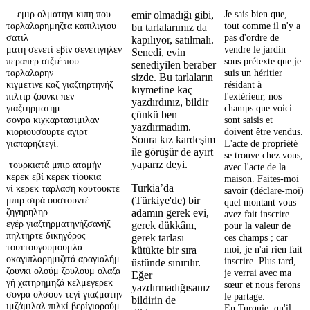
... εμιρ ολματηγι κιπη που
Je sais bien que,
emir olmadığı gibi,
ταρλαλαρημηζτα καπιλιγιου
tout comme il n'y a
bu tarlalarımız da
σατιλ
pas d'ordre de
kapılıyor, satılmalı.
ματη σενετί εβίν σενετιγηλεν
vendre le jardin
Senedi, evin
περαπερ σιζτέ που
sous prétexte que je
senediyilen beraber
ταρλαλαρην
suis un héritier
sizde. Bu tarlaların
κιγμετινε καζ γιαζτηρτηνήζ
résidant à
kıymetine kaç
πιλτιρ ζουνκι πεν
l'extérieur, nos
yazdırdınız, bildir
γιαζτηρματημ
champs que voici
çünkü ben
σονρα κιχκαρτασιμιλαν
sont saisis et
yazdırmadım.
κιοριουσουρτε αγιρτ
doivent être vendus.
Sonra kız kardeşim
γιαπαρήζτεγί.
L'acte de propriété
ile görüşür de ayırt
se trouve chez vous,
yaparız deyi.
τουρκιατά μπιρ αταμήν
avec l'acte de la
κερεκ εβί κερεκ τίουκια
maison. Faites-moi
Turkia’da
νί κερεκ ταρλασή κουτουκτέ
savoir (déclare-moi)
μπιρ σιρά ουστουντέ
(Türkiye'de) bir
quel montant vous
ζηγηρηληρ
adamın gerek evi,
avez fait inscrire
εγέρ γιαζτηρματηνήζσανήζ
gerek dükkânı,
pour la valeur de
πηλτηρτε δικηγόρος
ces champs ; car
gerek tarlası
τουττουγουμουμλά
moi, je n'ai rien fait
kütükte bir sıra
οκαγιπλαρημιζιτά αραγιαλήμ
inscrire. Plus tard,
üstünde sınırılır.
ζουνκι ολούμ ζουλουμ ολαζα
je verrai avec ma
Eğer
γή χατηρημηζά κελμεγερεκ
sœur et nous ferons
yazdırmadığısanız
σονρα ολσουν τεγί γιαζματην
le partage.
bildirin de
ιμζάμιλαλ πιλκί βερίγιορούμ
En Turquie, qu'il