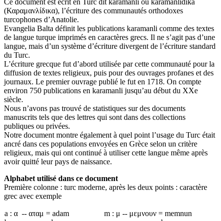
Ce document est écrit en Turc dit karamanli ou karamanlidika
(Καραμανλίδικα), l’écriture des communautés orthodoxes
turcophones d’Anatolie.
Evangelia Balta définit les publications karamanli comme des textes
de langue turque imprimés en caractères grecs. Il ne s’agit pas d’une
langue, mais d’un système d’écriture divergent de l’écriture standard
du Turc.
L’écriture grecque fut d’abord utilisée par cette communauté pour la
diffusion de textes religieux, puis pour des ouvrages profanes et des
journaux. Le premier ouvrage publié le fut en 1718. On compte
environ 750 publications en karamanli jusqu’au début du XXe
siècle.
Nous n’avons pas trouvé de statistiques sur des documents
manuscrits tels que des lettres qui sont dans des collections
publiques ou privées.
Notre document montre également à quel point l’usage du Turc était
ancré dans ces populations envoyées en Grèce selon un critère
religieux, mais qui ont continué à utiliser cette langue même après
avoir quitté leur pays de naissance.
Alphabet utilisé dans ce document
Première colonne : turc moderne, après les deux points : caractère
grec avec exemple
a : α -- αταμ = adam
m : μ -- μεμνουν = memnun