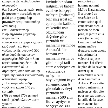
κατιμπινέ βε κενδισί ουστά
rencontré un
isminde bir adam
ολδουγούν
homme nommé
rastgeldi ve babam
δαν δεερινέ κιορέ γιαξτηρτήκ
Maître Haralambos.
evini ve bahçeyi
βε μαχσανίν ρεσμίνδε αγμα-
Il a prouvé au
mahşanı [mahzeni]
ραdά μπιρ χαμάμ βαρ
secrétaire de la
bilir imiş ispat etti
μαχσανίν ρεσμί πουκιπιδηρ
commission qu'il
epitropinin katibine
δεγί ταριφ
connaissait bien la
ve kendisi usta
εττιμ οσεπεπτέν εβ.
maison de mon
olduğundan
γικήλτηγισάτα μαχσανήν
père, le jardin et la
değerine göre
πογιουκλού-
cave (le cellier).
yaztırdık ve
γουνου καγιτ ετμεμεκ ιχουν 6
Comme il est lui-
mahşanın resminde
κιοζ οταλη εβ. δεγί
même maître
Ankara'da bir
γιαζτηρτικ βε μαχσανά 500
d'œuvre, nous avons
hamam var
αλτιν λιρά βε απρίεττεν
fait estimer la
mahşanın resmi bu
παχαλεγέτε 300 αλτιν λιρά
valeur à sa juste
gibidir deyi tarif
καρέρ κατουλαρ βε σιμδι
mesure. J'ai décrit
ενκαταστασή άλμα
le plan de la cave en
ettim o sebepten ev
σιραμηζτά, οπίρ καρλαλμηζ
disant qu'il
yıkıldıysa da
τεμαμτηρ καλδι ενκαδασδασή
ressemblait à celui
mahşanın
οσεπεπδέν βαρτηκ.
d'un hammam à
büyüklüğünü kayıt
χα Γιακωφά ολά πιζίμ
Ankara. Pour cette
etmemek içun 6
γιαζkηγια καρσι 140 χα.
raison, même si la
göz odalı ev deyi
εντιρμίς
maison est détruite,
yaztırdık ve
(70) σν σαγά (70) τε παγά
pour ne pas omettre
mahşana 500 altın
φακάτ χελάλ ολσουν σενίν
la taille de la cave,
lira ve ayriyeten
χακκην
nous avons fait
bahçeye de 300
βάρ ταπηη αλαζακσήν
enregistrer le tout