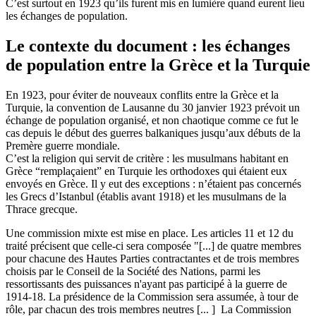
C’est surtout en 1923 qu’ils furent mis en lumière quand eurent lieu
les échanges de population.
Le contexte du document : les échanges
de population entre la Grèce et la Turquie
En 1923, pour éviter de nouveaux conflits entre la Grèce et la
Turquie, la convention de Lausanne du 30 janvier 1923 prévoit un
échange de population organisé, et non chaotique comme ce fut le
cas depuis le début des guerres balkaniques jusqu’aux débuts de la
Premère guerre mondiale.
C’est la religion qui servit de critère : les musulmans habitant en
Grèce “remplaçaient” en Turquie les orthodoxes qui étaient eux
envoyés en Grèce. Il y eut des exceptions : n’étaient pas concernés
les Grecs d’Istanbul (établis avant 1918) et les musulmans de la
Thrace grecque.
Une commission mixte est mise en place. Les articles 11 et 12 du
traité précisent que celle-ci sera composée "[...] de quatre membres
pour chacune des Hautes Parties contractantes et de trois membres
choisis par le Conseil de la Société des Nations, parmi les
ressortissants des puissances n'ayant pas participé à la guerre de
1914-18. La présidence de la Commission sera assumée, à tour de
rôle, par chacun des trois membres neutres [... ] La Commission