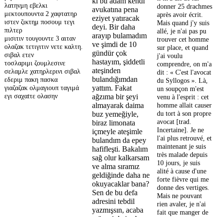
ki bu adam kendi
λατηνμη εβελκι
donner 25 drachmes
avukatına pena
μεκτουπουντα 2 χαφτατηρ
après avoir écrit.
eziyet yatıracak
ιστεν ζικτημ ποσουμ τεγι
Mais quand j'y suis
deyi. Bir daha
πιλτερ
allé, je n'ai pas pu
arayıp bulamadım
μισιτιν τουγουντε 3 αιταν
trouver cet homme
ve şimdi de 10
ολαζακ τετιγιτιν νετε καλτη.
sur place, et quand
gündür çok
σιβαλ ετεν
j'ai voulu
hastayım, şiddetli
τοσλαριμι ζουμλεσινε
comprendre, on m'a
ateşinden
σελαμλε χατηρλερινι σιβαλ
dit : « C'est l'avocat
bulandığımdan
εδεριμ πακη πασκα
du Syllogos ». Là,
γιαζαζακ ολμαγιουπ ταγιμά
yattım. Fakat
un soupçon m'est
εγι σαχαtτε ολασην
ağzıma bir şeyi
venu à l'esprit : cet
almayarak daima
homme allait causer
du tort à son propre
buz yemeğiyle,
avocat [trad.
biraz limonata
Incertaine]. Je ne
içmeyle ateşimle
l'ai plus retrouvé, et
bulandım da epey
maintenant je suis
hafifleşti. Bakalım
très malade depuis
sağ olur kalkarsam
10 jours, je suis
ve alma sıramız
alité à cause d'une
geldiğinde daha ne
forte fièvre qui me
οkuyacaklar bana?
donne des vertiges.
Sen de bu defa
Mais ne pouvant
adresini tebdil
rien avaler, je n'ai
yazmışsın, acaba
fait que manger de