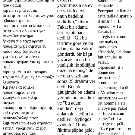
Salonique. J'ai
που αδαμη
yazdırmışsın da ev
demandé : «
κιμτιρ τεγι ανναμακ
de yıkıldı deyi,
Pourquoi un lieu de
ιστετιμισε τετιλερ συνλογγοσ
onun bedelini
cette taille disparaît-
αβουκαττη ορτα
il ainsi ? ». Il
sildirdim," diyor.
φικριμε σουπε κελτικη που
répond : « Tu
Fakat bir adama
αταμ κεντι αβουκαττηνα
l’avais fait
tarif yaptı bana,
πεναεζιετ γιατηρα
enregistrer comme
dedi ki: "Git bu
ξακτεγι πιρ ταχα αραγιπ
une maison, la
tarifime göre ve bu
πουλμάτημ βε σιμτιτε 10
maison s'est
adamı da ha Yakof
κιουν τουρ ζοκ χαστα
effondrée, j'ai donc
gönderdi, bir kâğıt
γιμ σιττετλι ατεσινεν
fait annuler sa
yazacaksın da bu
πουλαντηγηλαν γιατημ φακατ
valeur. »
yanlışlık ile sildiğini
οχεζ
Cependant, il a
düzeltece imiş," de
πιρσεγι αζιμα αλμαγιαραν
donné des
ve ona yazdıktan
ταγιμα πουζ γεμεγιλεν πιραζα
instructions à un
sonra 25 drahmi ver
λεμονατα
homme me
dedi. Ben de
Ιζμεγιλε ατεσιμλε
concernant, il a dit :
gittiğimde bu adamı
πουλαντημτα επεγι
« Va selon mes
χαφιφλεστι πακαλιμ
yerinde bulamadım
instructions — et
σαγολουρ
ve "bu adam
cet homme a été
καλκαρσαμ βε αλμα σιραμηζ
kimdir?" deyi
envoyé par Yakof
κελτιγιντε ταχα νε
— tu écriras un
anlamak istedim ise
οκουγιαζακλαρ πανα
papier” et il a
dediler: "Syllogos
λημ σεντε πουτεφα ατρεσανι
corrigé ce qu'il a
avukatı." Orada
τεπτιλ γιαζμισσιν αζεβα
effacé par erreur, et
fikrime şüphe geldi
μηνασιπλε ισε πασ,
il m'a dit de lui