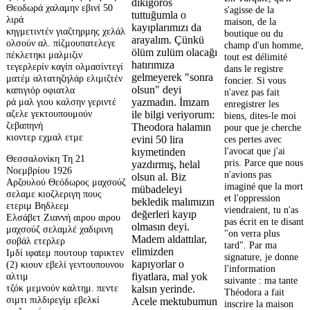
dikigoros
Θεοδωρά χαλαμην εβινί 50
s'agisse de la
tuttuğumla o
λιρά
maison, de la
kayıplarımızı da
κηγμετιντέν γιαζτηρμης χελάλ
boutique ou du
arayalım. Çünkü
ολσούν αλ. πίζμουπατελεγε
champ d'un homme,
ölüm zulüm olacağı
πέκλετηκι μαλμιζιν
tout est délimité
hatırımıza
τεγερλερίν καγίπ ολμασίντεγί
dans le registre
gelmeyerek "sonra
ματέμ αλτατηζηλάρ ελιμιζτέν
foncier. Si vous
olsun" deyi
καπιγιόρ οφιατλα
n'avez pas fait
ρά μαλ γιου καλσην γεριντέ
yazmadın. İmzam
enregistrer les
αζελε γεκτουπουμούν
ile bilgi veriyorum:
biens, dites-le moi
ζεβαπηνή
Theodora halamın
pour que je cherche
κιοντερ εχμαλ ετμε
ces pertes avec
evini 50 lira
l'avocat que j'ai
kıymetinden
Θεσσαλονίκη Τη 21
pris. Parce que nous
yazdırmış, helal
Νοεμβρίου 1926
n'avions pas
olsun al. Biz
Αρζουλού Θεόδωρος μαχσούζ
imaginé que la mort
mübadeleyi
σελαμε κιοζλεριγη πους
et l'oppression
bekledik malımızın
ετεριμ Βηδλεεμ
viendraient, tu n'as
değerleri kayıp
Ελσάβετ Ζιαννή αιρου αιρου
pas écrit en te disant
olmasın deyi.
μαχσούζ σελαμλέ χαδιρινη
"on verra plus
Madem aldattılar,
σοβάλ ετερλερ
tard". Par ma
elimizden
Ιμδί ιφαtεμ πουτουρ ταρικτεν
signature, je donne
kapıyorlar o
(2) κιουv εβελί γεντουπουνου
l'information
fiyatlara, mal yok
αλτιμ
suivante : ma tante
τζόκ μεμνούν καλτημ. πεντε
kalsın yerinde.
Théodora a fait
σιμτι πιλδιρεγίμ εβελκί
Acele mektubumun
inscrire la maison