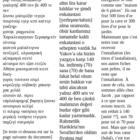
altın lira karar
γιαληνήζ 400 σεν βε 400 τε
comme une "maison
kıldılar ve şimdi
πεν
de 6 pièces". Ils ont
enkatastasi
ζουνκι μαλιμιζήν τεγερι
fixé 500 lires d'or
[yerleşme/tahsis]
πουρτούρ εγερ κιπί καττερ
pour la cave et 300
alma sıramızda,
γιαζτηρ-
lires d'or pour le
öbür kartlarımız
ματηκ. ραχμεκλικ
jardin.
tamamdır kaldı
Χαρικλειαγηνouν Σεραφημτέν
Maintenant que c'est
ολτουμ
notre tour de
enkatastasi o
φιατινά μαλαλτιγινα
recevoir
sebepten vardık ha
πενζεμέζ. ολρυαγιακή
l'installation (les
Yakov'a ola bizim
αζπαραγιά σεντέ
titres d’installation),
yazgıya karşı 140
αλτανμα πεν ιζαπ ετεζέκ
nos autres fiches
ha. indirmiş (70)
Αθήνα χοκουματινά κιτιπ
sont prêtes, il ne
sana (70) de bana
δικη-
reste que
fakat helal olsun
γορός τουτουπ ισιμί
l'installation. À
senin hakkın var
κορεζεγίμ ολβακήτ χακκην
cause de cela, nous
tabii alacaksın
χακ χελάλ
sommes allés chez
yalnız 400 sen ve
ολσούν άλ. πίρτε
Jacob ; par rapport
400 de ben çünkü
τάρλαλαρημηζ βαρητη ζουνκι
à ce que nous
malımızın değeri
οσιουριου κελίρί
avions inscrit, ils
budur eğer gibi
τί πιλιριμ νασηλκη πεν
ont réduit à 140
kadar yaztırmadık.
μεράςζι τισάρτα τεγερεκ
[unité ??], soit 70
Rahmetlik
παχζεγί σατμαγία
pour toi et 70 pour
Harikleia'nın
moi. Mais que cela
[le texte ci-dessous est sur la
Serafim'den oldüm
soit de bon cœur
page suivante du document]
(halal), c'est ton
fiyatına mal