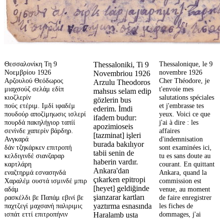
Θεσσαλονίκη Τη 9
Thessalonique, le 9
Thessaloniki, Ti 9
Νοεμβρίου 1926
novembre 1926
Novembriou 1926
Αρζουλού Θεόδωρος
Cher Théodore, je
Arzulu Theodoros
μιαχσούζ σελάμ εδίπ
t'envoie mes
mahsus selam edip
κιοζλερίν
salutations spéciales
gözlerin bus
πούς ετέριμ. Ιμδί ιφαδέμ
et j'embrasse tes
ederim. İmdi
πουδούρ αποζiμηωσις ισλερί
yeux. Voici ce que
ifadem budur:
πουρδά πακηλήγιορ ταπίί
j'ai à dire : les
apozimioseis
σενίνδε χαπερίν βάρδηρ.
affaires
[tazminat] işleri
Ανγκαρά
d'indemnisation
burada bakılıyor
δάν τζηκάρκεν επιτροπή
sont examinées ici,
tabii senin de
κελδιγινδέ σιανζαραρ
tu es sans doute au
haberin vardır.
καρτλάρη
courant. En quittant
Ankara'dan
εναζτηρμά εσνασηνδά
Ankara, quand la
çıkarken epitropi
Χαραλέμ ουστά ισμινδέ μπιρ
commission est
[heyet] geldiğinde
αδάμ
venue, au moment
şianzarar kartları
ρασκέλδι βε Παπάμ εβινί βε
de faire enregistrer
παχτζεγί μαχσανή παλιριμις
les fiches de
yaztırma esnasında
ισπάτ εττί επιτροπήνιν
dommages, j'ai
Haralamb usta