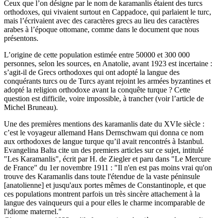
Ceux que l’on désigne par le nom de karamanlis étaient des turcs
orthodoxes, qui vivaient surtout en Cappadoce, qui parlaient le turc,
mais l’écrivaient avec des caractères grecs au lieu des caractères
arabes à l’époque ottomane, comme dans le document que nous
présentons.
L’origine de cette population estimée entre 50000 et 300 000
personnes, selon les sources, en Anatolie, avant 1923 est incertaine :
s’agit-il de Grecs orthodoxes qui ont adopté la langue des
conquérants turcs ou de Turcs ayant rejoint les armées byzantines et
adopté la religion orthodoxe avant la conquête turque ? Cette
question est difficile, voire impossible, à trancher (voir l’article de
Michel Bruneau).
Une des premières mentions des karamanlis date du XVIe siècle :
c’est le voyageur allemand Hans Dernschwam qui donna ce nom
aux orthodoxes de langue turque qu’il avait rencontrés à Istanbul.
Evangelina Balta cite un des premiers articles sur ce sujet, intitulé
"Les Karamanlis", écrit par H. de Ziegler et paru dans "Le Mercure
de France" du 1er novembre 1911 : "Il n'en est pas moins vrai qu'on
trouve des Karamanlis dans toute l'étendue de la vaste péninsule
[anatolienne] et jusqu'aux portes mêmes de Constantinople, et que
ces populations montrent parfois un très sincère attachement à la
langue des vainqueurs qui a pour elles le charme incomparable de
l'idiome maternel."