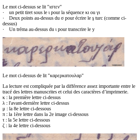
Le mot ci-dessus se lit "ιστεν"
· un petit tiret sous le ι pour la séquence κι ou γι
· Deux points au-dessus du σ pour écrire le ş turc (comme ci-
dessus)
· Un tréma au-dessus du ι pour transcrire le y
Le mot ci-dessus de lit "καρερκατουλαρ"
La lecture est compliquée par la différence assez importante entre le
tracé des lettres manuscrites et celui des caractères d’imprimerie.
κ : la première lettre ci-dessus
λ : l'avant-dernière lettre ci-dessus
μ : la 8e lettre ci-dessous
π : la 1ère lettre dans la 2e image ci-dessous
τ : la 5e lettre ci-dessous
ζ : la 4e lettre ci-dessous