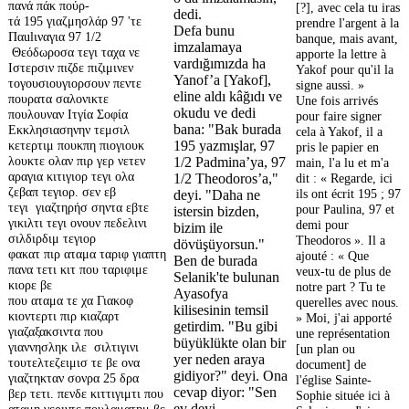
πανά πάκ πούρ-
[?], avec cela tu iras
dedi.
τά 195 γιαζμησλάρ 97 'τε
prendre l'argent à la
Defa bunu
Παulιναγια 97 1/2
banque, mais avant,
imzalamaya
Θεόδωροσα τεγι ταχα νε
apporte la lettre à
vardığımızda ha
Ιστερσιν πιζδε πιζιμινεν
Yakof pour qu'il la
Yanof’a [Yakof],
τογουσιουγιορσουν πεντε
signe aussi. »
eline aldı kâğıdı ve
πουρατα σαλονικτε
Une fois arrivés
okudu ve dedi
πουλουναν Ιτγία Σοφία
pour faire signer
bana: "Bak burada
Εκκλησιασηνην τεμσιλ
cela à Yakof, il a
κετερτιμ πουκπη πιογιουκ
195 yazmışlar, 97
pris le papier en
λουκτε ολαν πιρ γερ νετεν
1/2 Padmina’ya, 97
main, l'a lu et m'a
αραγια κιτιγιορ τεγι ολα
1/2 Theodoros’a,"
dit : « Regarde, ici
ζεβαπ τεγιορ. σεν εβ
ils ont écrit 195 ; 97
deyi. "Daha ne
τεγι γιαζτηρήσ σηντα εβτε
pour Paulina, 97 et
istersin bizden,
γικιλτι τεγι ονουν πεδελινι
demi pour
bizim ile
σιλδιρδιμ τεγιορ
Theodoros ». Il a
dövüşüyorsun."
φακατ πιρ αταμα ταριφ γιαπτη
ajouté : « Que
Ben de burada
πανα τετι κιτ που ταριφιμε
veux-tu de plus de
Selanik'te bulunan
κιορε βε
notre part ? Tu te
Ayasofya
που αταμα τε χα Γιακοφ
querelles avec nous.
kilisesinin temsil
κιοντερτι πιρ κιαζαρτ
» Moi, j'ai apporté
getirdim. "Bu gibi
γιαζαξακσιντα που
une représentation
büyüklükte olan bir
γιαννησληκ ιλε σιλτιγινι
[un plan ou
yer neden araya
τουτελτεζειμισ τε βε ονα
document] de
gidiyor?" deyi. Ona
γιαζτηκταν σονρα 25 δρα
l'église Sainte-
cevap diyor: "Sen
βερ τετι. πενδε κιττιγιμτι που
Sophie située ici à
ev deyi
αταμη γεριντε πουλαματημ βε