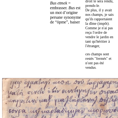
droit te sera rendu,
Bus etmek
=
prends-le.
embrasser.
Bus
est
De plus, il y avait
un mot d’origine
nos champs, je sais
persane synonyme
qu'ils rapportaient
de “öpme”, baiser
la dîme (impôt).
Comme je n'ai pas
reçu l'ordre de
vendre le jardin en
tant qu'héritier à
l'étranger,
ces champs sont
restés "fermés" et
n'ont pas été
vendus.