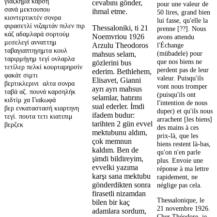
γιαζκημά καρση
cevabını gönder,
pour une valeur de
σανά μεκτουπου
ihmal etme.
50 lires, grand bien
κιοντερτικτέν σονρα
lui fasse, qu'elle la
φιρασετλί νιζαμτάν πιλεν πιρ
Thessaloniki, ti 21
prenne [??]. Nous
κάζ αδαμλαρά σορτούμ
Noemvriou 1926
avons attendu
μεσελεγί ανναττημ
l'Échange
Arzulu Theodoros
ταβαγιαπτηγημτα κουλ
(mübadele) pour
mahsus selam,
ταριρμήγημ τεγί ονλαρλα
que nos biens ne
gözlerini bus
τετίλερ πελκί κουρταρηρσίν
perdent pas de leur
ederim. Bethlehem,
φακάτ σιμτι
valeur. Puisqu'ils
Elisavet, Gianni
βερτικλερινι αλτα σονρα
vont nous tromper
ayrı ayrı mahsus
ταβά αζ. πουνά καρσηλήκ
(puisqu'ils ont
selamlar, hatırını
κιδτίμ χα Γιαkωφά
l'intention de nous
sual ederler. İmdi
βερ ενκαταστασή κιαρτηνη
duper) et qu'ils nous
ifadem budur:
τεγί. πουτα τετι κιατιπιμ
arrachent [les biens]
tarihten 2 gün evvel
βερζεκ
des mains à ces
mektubunu aldım,
prix-là, que les
çok memnun
biens restent là-bas,
kaldım. Ben de
qu'on n'en parle
şimdi bildireyim,
plus. Envoie une
evvelki yazıma
réponse à ma lettre
karşı sana mektubu
rapidement, ne
gönderdikten sonra
néglige pas cela.
firasetli nizamdan
Thessalonique, le
bilen bir kaç
21 novembre 1926.
adamlara sordum,
Cher Théodore, je