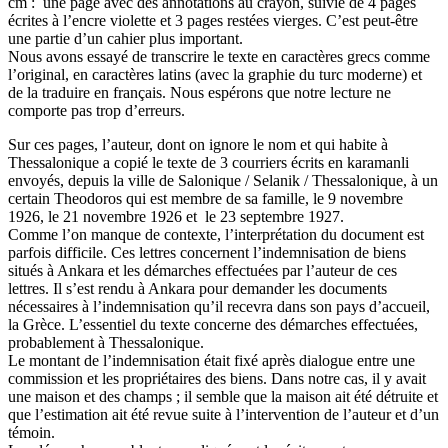
cm : une page avec des annotations au crayon, suivie de 4 pages
écrites à l’encre violette et 3 pages restées vierges. C’est peut-être
une partie d’un cahier plus important.
Nous avons essayé de transcrire le texte en caractères grecs comme
l’original, en caractères latins (avec la graphie du turc moderne) et
de la traduire en français. Nous espérons que notre lecture ne
comporte pas trop d’erreurs.
Sur ces pages, l’auteur, dont on ignore le nom et qui habite à
Thessalonique a copié le texte de 3 courriers écrits en karamanli
envoyés, depuis la ville de Salonique / Selanik / Thessalonique, à un
certain Theodoros qui est membre de sa famille, le 9 novembre
1926, le 21 novembre 1926 et le 23 septembre 1927.
Comme l’on manque de contexte, l’interprétation du document est
parfois difficile. Ces lettres concernent l’indemnisation de biens
situés à Ankara et les démarches effectuées par l’auteur de ces
lettres. Il s’est rendu à Ankara pour demander les documents
nécessaires à l’indemnisation qu’il recevra dans son pays d’accueil,
la Grèce. L’essentiel du texte concerne des démarches effectuées,
probablement à Thessalonique.
Le montant de l’indemnisation était fixé après dialogue entre une
commission et les propriétaires des biens. Dans notre cas, il y avait
une maison et des champs ; il semble que la maison ait été détruite et
que l’estimation ait été revue suite à l’intervention de l’auteur et d’un
témoin.