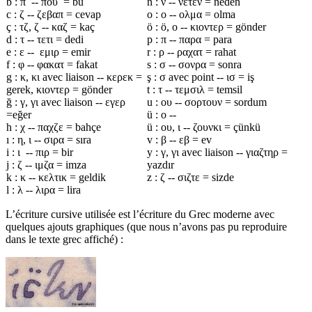
b : π -- που = bu
n : ν -- νετεν = neden
c : ζ -- ζεβαπ = cevap
o : ο -- ολμα = olma
ç : τζ, ζ -- καζ = kaç
ö : ö, ο -- κιοντερ = gönder
d : τ -- τετι = dedi
p : π -- παρα = para
e : ε -- εμιρ = emir
r : ρ -- ραχατ = rahat
f : φ -- φακατ = fakat
s : σ -- σονρα = sonra
g : κ, κι avec liaison -- κερεκ =
ş : σ avec point -- ισ = iş
gerek, κιοντερ = gönder
t : τ -- τεμσιλ = temsil
ğ : γ, γι avec liaison -- εγερ
u : ου -- σορτουν = sordum
=eğer
ü : ο --
h : χ -- παχζε = bahçe
ü : ου, ι -- ζουνκι = çünkü
ı : η, ι -- σιρα = sıra
v : β -- εβ = ev
i : ι -- πιρ = bir
y : γ, γι avec liaison -- γιαζτηρ =
j : ζ -- ιμζα = imza
yazdır
k : κ -- κελτικ = geldik
z : ζ -- σιζτε = sizde
l : λ -- λιρα = lira
L’écriture cursive utilisée est l’écriture du Grec moderne avec
quelques ajouts graphiques (que nous n’avons pas pu reproduire
dans le texte grec affiché) :