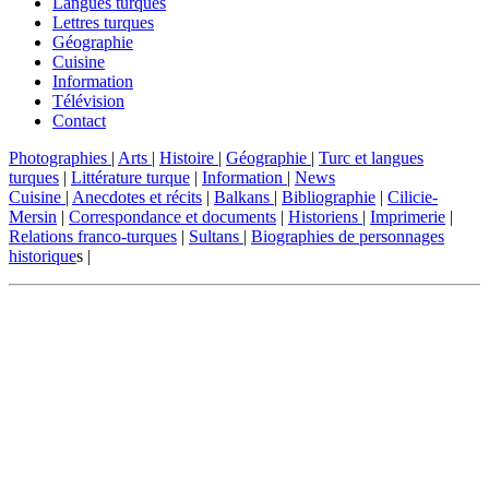
Langues turques
Lettres turques
Géographie
Cuisine
Information
Télévision
Contact
Photographies
|
Arts
|
Histoire
|
Géographie
|
Turc et langues
turques
|
Littérature turque
|
Information
|
News
Cuisine
|
Anecdotes et récits
|
Balkans
|
Bibliographie
|
Cilicie-
Mersin
|
Correspondance et documents
|
Historiens
|
Imprimerie
|
Relations franco-turques
|
Sultans
|
Biographies de personnages
historique
s |