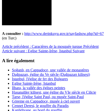
A consulter :
http://www.derinkuyu.gov.tr/sayfashow.php?id=67
(en Turc)
Article précédent : Caractères de la mosquée turque
Précédent
Article suivant : Eglise Sainte-Irène, Istanbul
Suivant
A lire également
Soğanlı, en Cappadoce, une vallée de monastères
Dağpazarı, église du Ve siècle (Dağpazarı kilisesi)
Istanbul, l'église de fer des Bulgares
Eglise Sainte-Irène, Istanbul
Ilhara, la vallée des églises peintes
Hasanaliler kilisesi, une église du VIe siècle en Cilicie
Tarse, l'église Saint Paul, ou musée Saint-Paul
Göreme en Cappadoce, musée à ciel ouvert
Cennet Deresi, le gouffre du Paradis
Kanlidivane, au bord du gouffre