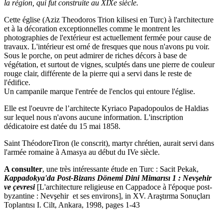
la région, qui fut construite au XIXe siècle.
Cette église (Aziz Theodoros Trion kilisesi en Turc) à l'architecture
et à la décoration exceptionnelles comme le montrent les
photographies de l'extérieur est actuellement fermée pour cause de
travaux. L'intérieur est orné de fresques que nous n'avons pu voir.
Sous le porche, on peut admirer de riches décors à base de
végétation, et surtout de vignes, sculptés dans une pierre de couleur
rouge clair, différente de la pierre qui a servi dans le reste de
l'édifice.
Un campanile marque l'entrée de l'enclos qui entoure l'église.
Elle est l'oeuvre de l’architecte
Kyriaco
Papadopoulos de Haldias
sur lequel nous n'avons aucune information. L'inscription
dédicatoire est datée du 15 mai 1858.
Saint ThéodoreTiron (le conscrit), martyr chrétien, aurait servi dans
l'armée romaine à Amasya au début du IVe siècle.
A consulter
, une très intéressante étude en Turc : Sacit Pekak,
Kappadokya'da Post-Bizans Dönemi Dini Mimarısı 1 : Nevşehir
ve çevresi
[L'architecture religieuse en Cappadoce à l'époque post-
byzantine : Nevşehir et ses environs], in XV. Araştırma Sonuçları
Toplantısı I. Cilt, Ankara, 1998, pages 1-43