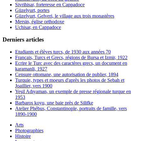
Sivrihisar, forteresse en Cappadoce
Güzelyurt, portes
Güzelyurt, Gelveri, le village aux trois monastères
Mersin, église orthodoxe
Uçhisar, en Cappadoce
Derniers articles
Etudiants et élèves turcs, de 1930 aux années 70
Français, Turcs et Grecs, régions de Bursa et Izmir, 1922
Ecrire le Turc avec des caractères grecs, un document en
karamanli, 1927
Censure ottomane, une autorisation de publier, 1894
Turquie, types et moeurs d'après les photos de Sebah et
Joaillier, vers 1900
Yeşil Adıyaman, un exemple de presse régionale turque en
1953
Barbaros koyu, une baie près de Silifke
Atelier Phébus, Constantinople, portraits de famille, vers
1890-1900
Arts
Photographies
Histoire