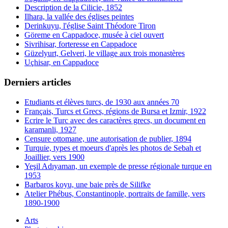
Description de la Cilicie, 1852
Ilhara, la vallée des églises peintes
Derinkuyu, l'église Saint Théodore Tiron
Göreme en Cappadoce, musée à ciel ouvert
Sivrihisar, forteresse en Cappadoce
Güzelyurt, Gelveri, le village aux trois monastères
Uçhisar, en Cappadoce
Derniers articles
Etudiants et élèves turcs, de 1930 aux années 70
Français, Turcs et Grecs, régions de Bursa et Izmir, 1922
Ecrire le Turc avec des caractères grecs, un document en
karamanli, 1927
Censure ottomane, une autorisation de publier, 1894
Turquie, types et moeurs d'après les photos de Sebah et
Joaillier, vers 1900
Yeşil Adıyaman, un exemple de presse régionale turque en
1953
Barbaros koyu, une baie près de Silifke
Atelier Phébus, Constantinople, portraits de famille, vers
1890-1900
Arts