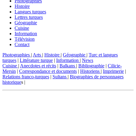
Photographies
Histoire
Langues turques
Lettres turques
Géographie
Cuisine
Information
Télévision
Contact
Photographies
|
Arts
|
Histoire
|
Géographie
|
Turc et langues
turques
|
Littérature turque
|
Information
|
News
Cuisine
|
Anecdotes et récits
|
Balkans
|
Bibliographie
|
Cilicie-
Mersin
|
Correspondance et documents
|
Historiens
|
Imprimerie
|
Relations franco-turques
|
Sultans
|
Biographies de personnages
historique
s |