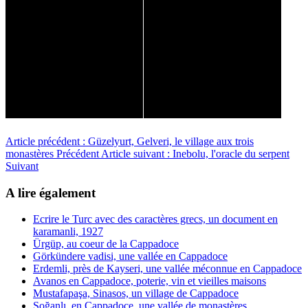
Article précédent : Güzelyurt, Gelveri, le village aux trois
monastères
Précédent
Article suivant : Inebolu, l'oracle du serpent
Suivant
A lire également
Ecrire le Turc avec des caractères grecs, un document en
karamanli, 1927
Ürgüp, au coeur de la Cappadoce
Görkündere vadisi, une vallée en Cappadoce
Erdemli, près de Kayseri, une vallée méconnue en Cappadoce
Avanos en Cappadoce, poterie, vin et vieilles maisons
Mustafapaşa, Sinasos, un village de Cappadoce
Soğanlı, en Cappadoce, une vallée de monastères