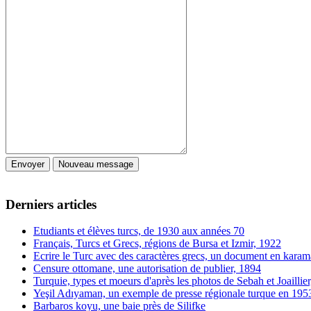
Derniers articles
Etudiants et élèves turcs, de 1930 aux années 70
Français, Turcs et Grecs, régions de Bursa et Izmir, 1922
Ecrire le Turc avec des caractères grecs, un document en karam
Censure ottomane, une autorisation de publier, 1894
Turquie, types et moeurs d'après les photos de Sebah et Joaillie
Yeşil Adıyaman, un exemple de presse régionale turque en 195
Barbaros koyu, une baie près de Silifke