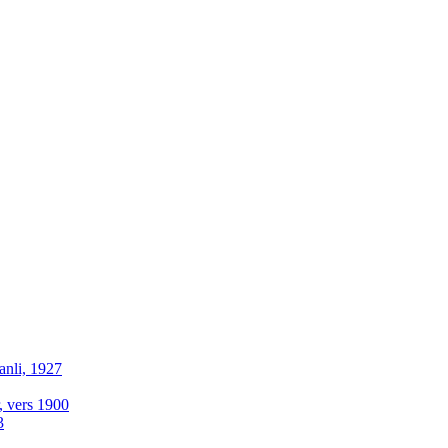
anli, 1927
r, vers 1900
3