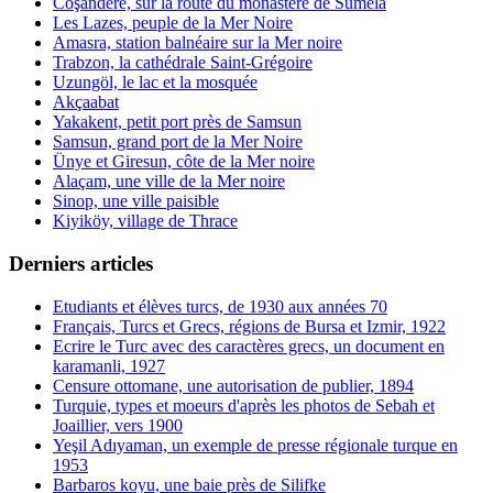
Coşandere, sur la route du monastère de Sumela
Les Lazes, peuple de la Mer Noire
Amasra, station balnéaire sur la Mer noire
Trabzon, la cathédrale Saint-Grégoire
Uzungöl, le lac et la mosquée
Akçaabat
Yakakent, petit port près de Samsun
Samsun, grand port de la Mer Noire
Ünye et Giresun, côte de la Mer noire
Alaçam, une ville de la Mer noire
Sinop, une ville paisible
Kiyiköy, village de Thrace
Derniers articles
Etudiants et élèves turcs, de 1930 aux années 70
Français, Turcs et Grecs, régions de Bursa et Izmir, 1922
Ecrire le Turc avec des caractères grecs, un document en
karamanli, 1927
Censure ottomane, une autorisation de publier, 1894
Turquie, types et moeurs d'après les photos de Sebah et
Joaillier, vers 1900
Yeşil Adıyaman, un exemple de presse régionale turque en
1953
Barbaros koyu, une baie près de Silifke