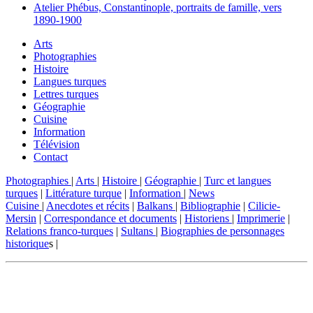
Atelier Phébus, Constantinople, portraits de famille, vers
1890-1900
Arts
Photographies
Histoire
Langues turques
Lettres turques
Géographie
Cuisine
Information
Télévision
Contact
Photographies
|
Arts
|
Histoire
|
Géographie
|
Turc et langues
turques
|
Littérature turque
|
Information
|
News
Cuisine
|
Anecdotes et récits
|
Balkans
|
Bibliographie
|
Cilicie-
Mersin
|
Correspondance et documents
|
Historiens
|
Imprimerie
|
Relations franco-turques
|
Sultans
|
Biographies de personnages
historique
s |