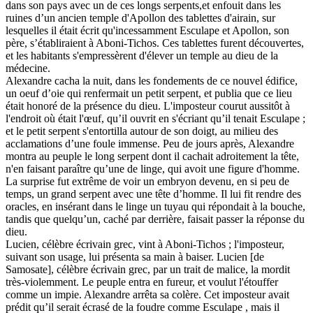
dans son pays avec un de ces longs serpents,et enfouit dans les
ruines d’un ancien temple d'Apollon des tablettes d'airain, sur
lesquelles il était écrit qu'incessamment Esculape et Apollon, son
père, s’établiraient à Aboni-Tichos. Ces tablettes furent découvertes,
et les habitants s'empressèrent d'élever un temple au dieu de la
médecine.
Alexandre cacha la nuit, dans les fondements de ce nouvel édifice,
un oeuf d’oie qui renfermait un petit serpent, et publia que ce lieu
était honoré de la présence du dieu. L'imposteur courut aussitôt à
l'endroit où était l'œuf, qu’il ouvrit en s'écriant qu’il tenait Esculape ;
et le petit serpent s'entortilla autour de son doigt, au milieu des
acclamations d’une foule immense. Peu de jours après, Alexandre
montra au peuple le long serpent dont il cachait adroitement la tête,
n'en faisant paraître qu’une de linge, qui avoit une figure d'homme.
La surprise fut extrême de voir un embryon devenu, en si peu de
temps, un grand serpent avec une tête d’homme. Il lui fit rendre des
oracles, en insérant dans le linge un tuyau qui répondait à la bouche,
tandis que quelqu’un, caché par derrière, faisait passer la réponse du
dieu.
Lucien, célèbre écrivain grec, vint à Aboni-Tichos ; l'imposteur,
suivant son usage, lui présenta sa main à baiser. Lucien [de
Samosate], célèbre écrivain grec, par un trait de malice, la mordit
très-violemment. Le peuple entra en fureur, et voulut l'étouffer
comme un impie. Alexandre arrêta sa colère. Cet imposteur avait
prédit qu’il serait écrasé de la foudre comme Esculape , mais il