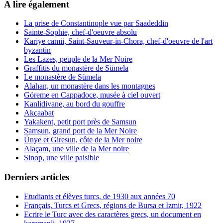
A lire également
La prise de Constantinople vue par Saadeddin
Sainte-Sophie, chef-d'oeuvre absolu
Kariye camii, Saint-Sauveur-in-Chora, chef-d'oeuvre de l'art
byzantin
Les Lazes, peuple de la Mer Noire
Graffitis du monastère de Sümela
Le monastère de Sümela
Alahan, un monastère dans les montagnes
Göreme en Cappadoce, musée à ciel ouvert
Kanlidivane, au bord du gouffre
Akçaabat
Yakakent, petit port près de Samsun
Samsun, grand port de la Mer Noire
Ünye et Giresun, côte de la Mer noire
Alaçam, une ville de la Mer noire
Sinop, une ville paisible
Derniers articles
Etudiants et élèves turcs, de 1930 aux années 70
Français, Turcs et Grecs, régions de Bursa et Izmir, 1922
Ecrire le Turc avec des caractères grecs, un document en