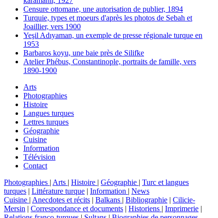
karamanli, 1927
Censure ottomane, une autorisation de publier, 1894
Turquie, types et moeurs d'après les photos de Sebah et
Joaillier, vers 1900
Yeşil Adıyaman, un exemple de presse régionale turque en
1953
Barbaros koyu, une baie près de Silifke
Atelier Phébus, Constantinople, portraits de famille, vers
1890-1900
Arts
Photographies
Histoire
Langues turques
Lettres turques
Géographie
Cuisine
Information
Télévision
Contact
Photographies
|
Arts
|
Histoire
|
Géographie
|
Turc et langues
turques
|
Littérature turque
|
Information
|
News
Cuisine
|
Anecdotes et récits
|
Balkans
|
Bibliographie
|
Cilicie-
Mersin
|
Correspondance et documents
|
Historiens
|
Imprimerie
|
Relations franco-turques
|
Sultans
|
Biographies de personnages