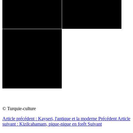
© Turquie-culture
Article précédent : Kayseri, l'antique et la moderne
Précédent
Article
suivant : Kizilcahamam, pique-nique en forêt
Suivant