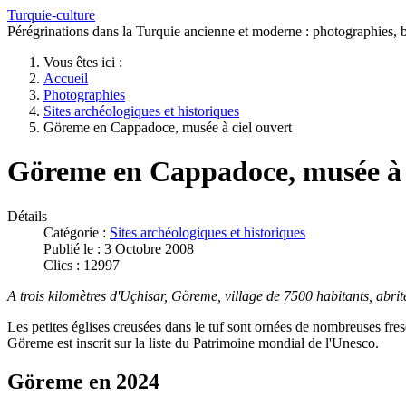
Turquie-culture
Pérégrinations dans la Turquie ancienne et moderne : photographies, bi
Vous êtes ici :
Accueil
Photographies
Sites archéologiques et historiques
Göreme en Cappadoce, musée à ciel ouvert
Göreme en Cappadoce, musée à c
Détails
Catégorie :
Sites archéologiques et historiques
Publié le : 3 Octobre 2008
Clics : 12997
A trois kilomètres d'Uçhisar, Göreme, village de 7500 habitants, ab
Les petites églises creusées dans le tuf sont ornées de nombreuses fresq
Göreme est inscrit sur la liste du Patrimoine mondial de l'Unesco.
Göreme en 2024