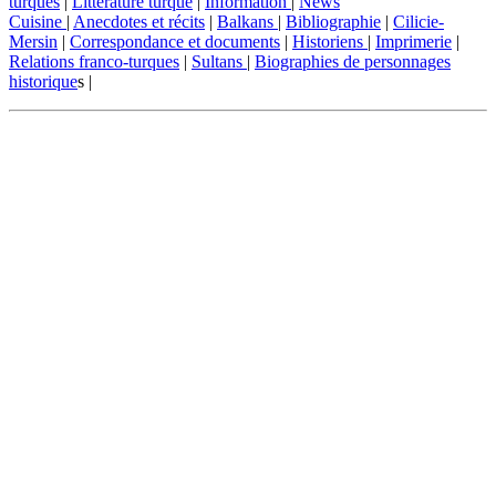
turques
|
Littérature turque
|
Information
|
News
Cuisine
|
Anecdotes et récits
|
Balkans
|
Bibliographie
|
Cilicie-
Mersin
|
Correspondance et documents
|
Historiens
|
Imprimerie
|
Relations franco-turques
|
Sultans
|
Biographies de personnages
historique
s |