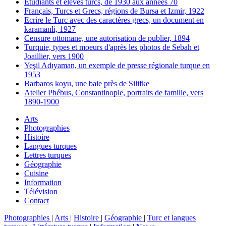
Etudiants et élèves turcs, de 1930 aux années 70
Français, Turcs et Grecs, régions de Bursa et Izmir, 1922
Ecrire le Turc avec des caractères grecs, un document en
karamanli, 1927
Censure ottomane, une autorisation de publier, 1894
Turquie, types et moeurs d'après les photos de Sebah et
Joaillier, vers 1900
Yeşil Adıyaman, un exemple de presse régionale turque en
1953
Barbaros koyu, une baie près de Silifke
Atelier Phébus, Constantinople, portraits de famille, vers
1890-1900
Arts
Photographies
Histoire
Langues turques
Lettres turques
Géographie
Cuisine
Information
Télévision
Contact
Photographies
|
Arts
|
Histoire
|
Géographie
|
Turc et langues