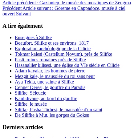
Article précédent : Gaziantep, le musée des mosaïques de Zeugma
Précédent
Article suivant : Göreme en Cappadoce, musée à ciel
ouvert
Suivant
A lire également
Enseignes à Silifke
Beaufort, Silifke et ses environs, 1817
Exploration archéologique de la Cilicie
Tokmar kalesi (Castellum Novum), près de Silifke
Pasli, ruines romaines près de Silifke
Hasanaliler kilisesi, une église du VIe siècle en Cilicie
Adam kayalar, les hommes de pierre
Mezgit kale, le mausolée du roi sans peur
Aya Tekla, une sainte à Silifke
Cennet Deresi, le gouffre du Paradis
Silifke, Séleucie
Kanlidivane, au bord du gouffre
Silifke, le musée
Silifke, Pasha Türbesi, le mausolée d'un saint
De Silifke à Mut, les gorges du Goksu
Derniers articles