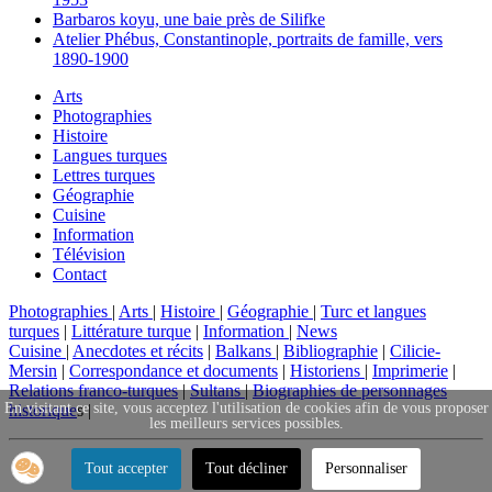
Barbaros koyu, une baie près de Silifke
Atelier Phébus, Constantinople, portraits de famille, vers
1890-1900
Arts
Photographies
Histoire
Langues turques
Lettres turques
Géographie
Cuisine
Information
Télévision
Contact
Photographies
|
Arts
|
Histoire
|
Géographie
|
Turc et langues
turques
|
Littérature turque
|
Information
|
News
Cuisine
|
Anecdotes et récits
|
Balkans
|
Bibliographie
|
Cilicie-
Mersin
|
Correspondance et documents
|
Historiens
|
Imprimerie
|
Relations franco-turques
|
Sultans
|
Biographies de personnages
En visitant ce site, vous acceptez l'utilisation de cookies afin de vous proposer
historique
s |
les meilleurs services possibles.
Tout accepter
Tout décliner
Personnaliser