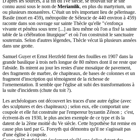
D'après les sources, à la fin du IVe siècle, se trouvait sur le site
connu aussi sous le nom de
Meriamlik
, en plus du martyrium, un
ou plusieurs monastères. C'était un très important lieu de pélerinage.
Basile (mort en 459), métropolite de Séleucie de 440 environ à 459)
raconte dans son ouvrage sur sainte Thècle qu'elle "s'enfonça
vivante et pénétra sous terre [...] au lieu même où l'on a fixé la sainte
table de la célébration liturgique" et où l'on construisit le sanctuaire
souterrain. Selon d'autres légendes, Thècle vécut là plusieurs années
dans une grotte.
Samuel Guyer et Ernst Herzfeld firent des fouilles en 1907 dans la
grande basilique à trois nefs longue de 80 mètres dont il ne reste que
l'abside. Ils mirent au jour les restes d'une mosaïque de pavement,
des fragments de marbre, de chapiteaux, de bases de colonnes et un
fragment d'inscription qui témoignent de la richesse de
l'ornementation. Il semble que l'église ait subi des transformations à
la suite d'incidents (chute du toit ?).
Les archéologues ont découvert les traces d'une autre église (avec
des sculptures et des chapiteaux) ; selon eux, elle comportait une
coupole et elle fut construite par l'empereur byzantin Zénon ; c'est,
écrivent-ils en 1930, le plus ancien exemple de ce type et ils la
datent de la 2ème moitié du Ve siècle. Cette hypothèse fut remise en
cause plus tard par G. Forsyth qui démontra qu'il ne s'agissait pas
d'une église à coupole.