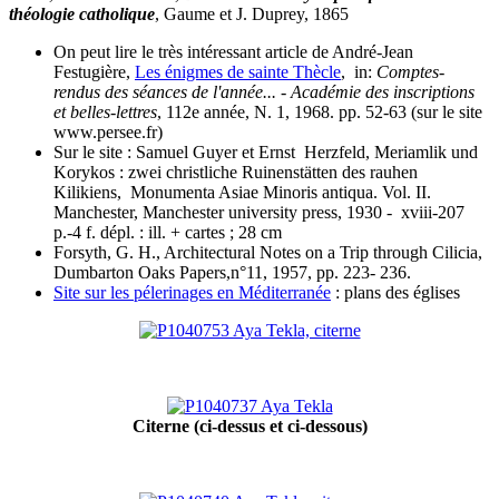
théologie catholique
, Gaume et J. Duprey, 1865
On peut lire le très intéressant article de André-Jean
Festugière,
Les énigmes de sainte Thècle
, in:
Comptes-
rendus des séances de l'année... - Académie des inscriptions
et belles-lettres
, 112e année, N. 1, 1968. pp. 52-63 (sur le site
www.persee.fr)
Sur le site : Samuel Guyer et Ernst Herzfeld, Meriamlik und
Korykos : zwei christliche Ruinenstätten des rauhen
Kilikiens, Monumenta Asiae Minoris antiqua. Vol. II.
Manchester, Manchester university press, 1930 - xviii-207
p.-4 f. dépl. : ill. + cartes ; 28 cm
Forsyth, G. H., Architectural Notes on a Trip through Cilicia,
Dumbarton Oaks Papers,n°11, 1957, pp. 223- 236.
Site sur les pélerinages en Méditerranée
: plans des églises
Citerne (ci-dessus et ci-dessous)