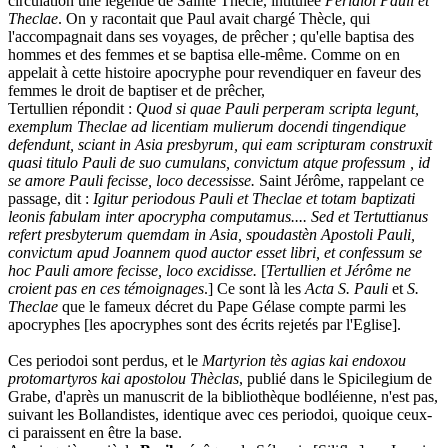
circulation une légende de Sainte Thècle, intitulée
Peridioi Pauli et
Theclae
. On y racontait que Paul avait chargé Thècle, qui
l'accompagnait dans ses voyages, de prêcher ; qu'elle baptisa des
hommes et des femmes et se baptisa elle-même. Comme on en
appelait à cette histoire apocryphe pour revendiquer en faveur des
femmes le droit de baptiser et de prêcher,
Tertullien répondit :
Quod si quae Pauli perperam scripta legunt,
exemplum Theclae ad licentiam mulierum docendi tingendique
defendunt, sciant in Asia presbyrum, qui eam scripturam construxit
quasi titulo Pauli de suo cumulans, convictum atque professum , id
se amore Pauli fecisse, loco decessisse.
Saint Jérôme, rappelant ce
passage, dit :
Igitur periodous Pauli et Theclae et totam baptizati
leonis fabulam inter apocrypha computamus.... Sed et Tertuttianus
refert presbyterum quemdam in Asia, spoudastèn Apostoli Pauli,
convictum apud Joannem quod auctor esset libri, et confessum se
hoc Pauli amore fecisse, loco excidisse.
[
Tertullien et Jérôme ne
croient pas en ces témoignages
.] Ce sont là les
Acta S. Pauli
et
S.
Theclae
que le fameux décret du Pape Gélase compte parmi les
apocryphes [les apocryphes sont des écrits rejetés par l'Eglise].
Ces periodoi sont perdus, et le
Martyrion tès agias kai endoxou
protomartyros kai apostolou Thèclas
, publié dans le Spicilegium de
Grabe, d'après un manuscrit de la bibliothèque bodléienne, n'est pas,
suivant les Bollandistes, identique avec ces periodoi, quoique ceux-
ci paraissent en être la base.