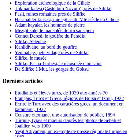
Exploration archéologique de la Cilicie
Tokmar kalesi (Castellum Novum), près de Silifke
Pasli, ruines romaines près de Silifke
Hasanaliler kilisesi, une église du VIe siècle en Cilicie
Adam kayalar, les hommes de pierre
Mezgit kale, le mausolée du roi sans peur
Cennet Deresi, le gouffre du Paradis
Silifke, Séleucie
Kanlidivane, au bord du gouffre
Yenibahçe, petit village près de Silifke
Silifke, le musée
Silifke, Pasha Türbesi, le mausolée d'un saint
De Silifke à Mut, les gorges du Goksu
Derniers articles
Etudiants et élèves turcs, de 1930 aux années 70
Français, Turcs et Grecs, régions de Bursa et Izmir, 1922
Ecrire le Turc avec des caractères grecs, un document en
karamanli, 1927
Censure ottomane, une autorisation de publier, 1894
Turquie, types et moeurs d'après les photos de Sebah et
Joaillier, vers 1900
Yeşil Adıyaman, un exemple de presse régionale turque en
1953