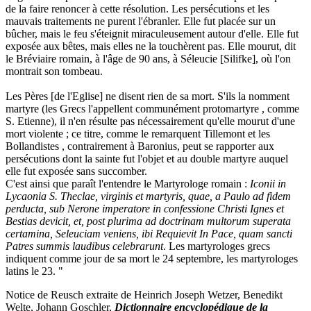
de la faire renoncer à cette résolution. Les persécutions et les
mauvais traitements ne purent l'ébranler. Elle fut placée sur un
bûcher, mais le feu s'éteignit miraculeusement autour d'elle. Elle fut
exposée aux bêtes, mais elles ne la touchèrent pas. Elle mourut, dit
le Bréviaire romain, à l'âge de 90 ans, à Séleucie [Silifke], où l'on
montrait son tombeau.
Les Pères [de l'Eglise] ne disent rien de sa mort. S'ils la nomment
martyre (les Grecs l'appellent communément protomartyre , comme
S. Etienne), il n'en résulte pas nécessairement qu'elle mourut d'une
mort violente ; ce titre, comme le remarquent Tillemont et les
Bollandistes , contrairement à Baronius, peut se rapporter aux
persécutions dont la sainte fut l'objet et au double martyre auquel
elle fut exposée sans succomber.
C'est ainsi que paraît l'entendre le Martyrologe romain :
Iconii in
Lycaonia S. Theclae, virginis et martyris, quae, a Paulo ad fidem
perducta, sub Nerone imperatore in confessione Christi Ignes et
Bestias devicit, et, post plurima ad doctrinam multorum superata
certamina, Seleuciam veniens, ibi Requievit In Pace, quam sancti
Patres summis laudibus celebrarunt
. Les martyrologes grecs
indiquent comme jour de sa mort le 24 septembre, les martyrologes
latins le 23. "
Notice de Reusch extraite de Heinrich Joseph Wetzer, Benedikt
Welte, Johann Goschler,
Dictionnaire encyclopédique de la