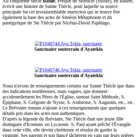
Au cinquième siècle
Basile
, évêque de Séleucie [Silifke], en Isaurie,
écrivit une histoire de Sainte Thècle, pour laquelle sa source
principale fut cet invraisemblable martyrion qui se trouve être
également la base des actes de Siméon Métaphraste et du
panégyrique de Ste Thècle par Nicétas-David Paphlago.
Sanctuaire souterrain d'Ayatekla
Sanctuaire souterrain d'Ayatekla
Nous n'avons de renseignements certains sur Sainte Thècle que dans
des indications nombreuses, mais vagues, que donnent
accidentellement les Pères de l'Église, surtout Saint Méthode, S.
Épiphane, S. Grégoire de Nysse, S. Ambroise, S. Augustin, etc., etc.
Le Bréviaire romain n'ajoute à ces renseignements que quelques
détails pris dans les actes non authentiques.
D'après la légende du Bréviaire, Ste Thècle était une jeune fille
distinguée d'Iconium, en Lycaonie. S. Paul ayant prêché l'Évangile
dans cette ville, elle devint chrétienne et résolut de garder la
virginité. Ses parents et son fiancé tâchèrent en vain par leurs prières