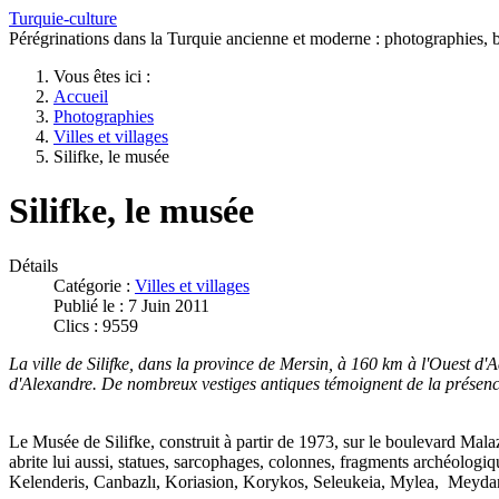
Turquie-culture
Pérégrinations dans la Turquie ancienne et moderne : photographies, bi
Vous êtes ici :
Accueil
Photographies
Villes et villages
Silifke, le musée
Silifke, le musée
Détails
Catégorie :
Villes et villages
Publié le : 7 Juin 2011
Clics : 9559
La ville de Silifke, dans la province de Mersin, à 160 km à l'Ouest d'
d'Alexandre. De nombreux vestiges antiques témoignent de la présenc
Le Musée de Silifke, construit à partir de 1973, sur le boulevard Malazgi
abrite lui aussi, statues, sarcophages, colonnes, fragments archéolo
Kelenderis, Canbazlı, Koriasion, Korykos, Seleukeia, Mylea, Meydan