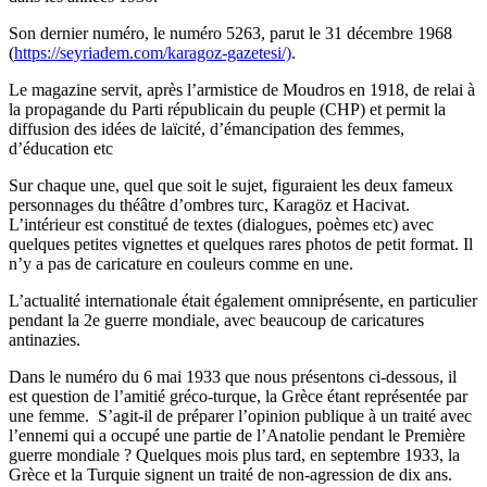
Son dernier numéro, le numéro 5263, parut le 31 décembre 1968
(
https://seyriadem.com/karagoz-gazetesi/)
.
Le magazine servit, après l’armistice de Moudros en 1918, de relai à
la propagande du Parti républicain du peuple (CHP) et permit la
diffusion des idées de laïcité, d’émancipation des femmes,
d’éducation etc
Sur chaque une, quel que soit le sujet, figuraient les deux fameux
personnages du théâtre d’ombres turc, Karagöz et Hacivat.
L’intérieur est constitué de textes (dialogues, poèmes etc) avec
quelques petites vignettes et quelques rares photos de petit format. Il
n’y a pas de caricature en couleurs comme en une.
L’actualité internationale était également omniprésente, en particulier
pendant la 2e guerre mondiale, avec beaucoup de caricatures
antinazies.
Dans le numéro du 6 mai 1933 que nous présentons ci-dessous, il
est question de l’amitié gréco-turque, la Grèce étant représentée par
une femme. S’agit-il de préparer l’opinion publique à un traité avec
l’ennemi qui a occupé une partie de l’Anatolie pendant le Première
guerre mondiale ? Quelques mois plus tard, en septembre 1933, la
Grèce et la Turquie signent un traité de non-agression de dix ans.