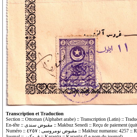
Transcription et Traduction
Section :: Ottoman (Alphabet arabe) :: Transcription (Latin) :: Tradu
En-tête :: مقبوض سندی :: Makbuz Senedi :: Reçu de paiement (q
Numéro :: مقبوض نومروسی : ٤٢٥٧ :: Makbuz numaras
Journal :: قره‌کوز :: Karagöz :: Karagöz (Le nom du journal)