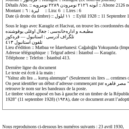
Détails Abo. :: ٢٢٨ نومرويه
Montant :: ليرة : ٦ :: Lira: 6 :: Lires : 6
Date (à droite du timbre) :: ١١ ايلول :: Eylül 1928
Sous le logo avec Karagöz et Hacivat, on trouve les coordonnées du 
مطبعـه و اداره‌خانه‌سی : جغال اوغلی يوقوشنده
تلگراف آدرسی : استانبول — قره‌کوز
تلفون استانبول ٤١٣
Lieu d'édition :: Matbaa ve İdarehanesi: Cağaloğlu Yokuşunda (Impr
Adresse télégraphique :: Telgraf adresi : İstanbul — Karagöz.
Téléphone :: Telefon : İstanbul 413.
Dernière ligne du document
Le texte est écrit à la main :
"Yalnız altı lira ... kuruş alınmıştır" (Seulement six lires ... centimes 
On peut identifier un début d’adresse commençant par مصر قاهره "Mısır, Kahire..." (Égypte, Le Caire)? C’est donc le reçu destiné ) Ahmet Ihsan dont on
retrouve le nom sur les bandeaux de la poste.
Le timbre violet apposé en bas à gauche est un timbre de la Républ
1928" (11 septembre 1928) (١٩٢٨), date ce doc
Nous reproduisons ci-dessous les numéros suivants : 23 avril 1930,