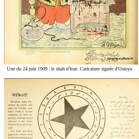
Une du 24 juin 1909 : le shah d'Iran. Caricature signée d'Ostoya