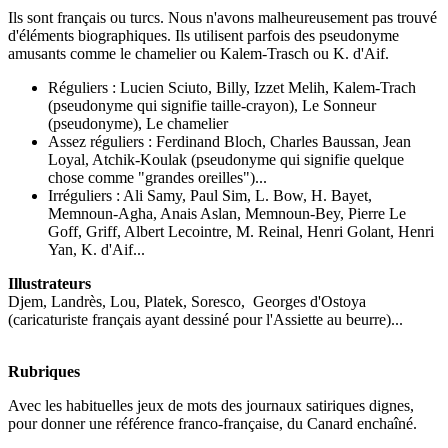
Ils sont français ou turcs. Nous n'avons malheureusement pas trouvé
d'éléments biographiques. Ils utilisent parfois des pseudonyme
amusants comme le chamelier ou Kalem-Trasch ou K. d'Aif.
Réguliers : Lucien Sciuto, Billy, Izzet Melih, Kalem-Trach
(pseudonyme qui signifie taille-crayon), Le Sonneur
(pseudonyme), Le chamelier
Assez réguliers : Ferdinand Bloch, Charles Baussan, Jean
Loyal, Atchik-Koulak (pseudonyme qui signifie quelque
chose comme "grandes oreilles")...
Irréguliers : Ali Samy, Paul Sim, L. Bow, H. Bayet,
Memnoun-Agha, Anais Aslan, Memnoun-Bey, Pierre Le
Goff, Griff, Albert Lecointre, M. Reinal, Henri Golant, Henri
Yan, K. d'Aif...
Illustrateurs
Djem, Landrès, Lou, Platek, Soresco,
Georges
d'Ostoya
(caricaturiste français ayant dessiné pour l'Assiette au beurre)
...
Rubriques
Avec les habituelles jeux de mots des journaux satiriques dignes,
pour donner une référence franco-française, du Canard enchaîné.