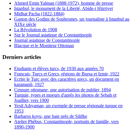
Ahmed Emin Yalman (1888-1972), homme de presse
Istanbul, le monument de la Liberté, Abide-i Hürriyet
Midhat Pacha (1822-1884)
Gaston des Godins de Souhesmes, un journaliste à Istanbul au
XIXe siècle
La Révolution de 1908
Sur le Journal asiatique de Constantinople
Journal asiatique de Constantinople
Blacque et le Moniteur Ottoman
Derniers articles
Etudiants et élèves turcs, de 1930 aux années 70
Français, Turcs et Grecs, régions de Bursa et Izmir, 1922
Ecrire le Turc avec des caractères grecs, un document en
karamanli, 1927
Censure ottomane, une autorisation de publier, 1894
Turquie, types et moeurs d'après les photos de Sebah et
Joaillier, vers 1900
Yeşil Adıyaman, un exemple de presse régionale turque en
1953
Barbaros koyu, une baie près de Silifke
Atelier Phébus, Constantinople, portraits de famille, vers
1890-1900