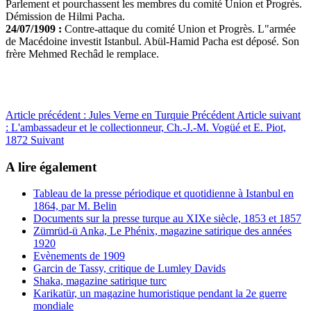
Parlement et pourchassent les membres du comité Union et Progrès.
Démission de Hilmi Pacha.
24/07/1909 :
Contre-attaque du comité Union et Progrès. L"armée
de Macédoine investit Istanbul. Abül-Hamid Pacha est déposé. Son
frère Mehmed Rechâd le remplace.
Article précédent : Jules Verne en Turquie
Précédent
Article suivant
: L'ambassadeur et le collectionneur, Ch.-J.-M. Vogüé et E. Piot,
1872
Suivant
A lire également
Tableau de la presse périodique et quotidienne à Istanbul en
1864, par M. Belin
Documents sur la presse turque au XIXe siècle, 1853 et 1857
Zümrüd-ü Anka, Le Phénix, magazine satirique des années
1920
Evènements de 1909
Garcin de Tassy, critique de Lumley Davids
Shaka, magazine satirique turc
Karikatür, un magazine humoristique pendant la 2e guerre
mondiale