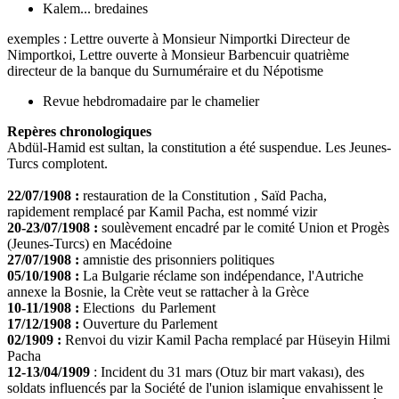
Kalem... bredaines
exemples : Lettre ouverte à Monsieur Nimportki Directeur de
Nimportkoi, Lettre ouverte à Monsieur Barbencuir quatrième
directeur de la banque du Surnuméraire et du Népotisme
Revue hebdromadaire par le chamelier
Repères chronologiques
Abdül-Hamid est sultan, la constitution a été suspendue. Les Jeunes-
Turcs complotent.
22/07/1908 :
restauration de la Constitution , Saïd Pacha,
rapidement remplacé par Kamil Pacha, est nommé vizir
20-23/07/1908 :
soulèvement encadré par le comité Union et Progès
(Jeunes-Turcs) en Macédoine
27/07/1908 :
amnistie des prisonniers politiques
05/10/1908 :
La Bulgarie réclame son indépendance, l'Autriche
annexe la Bosnie, la Crète veut se rattacher à la Grèce
10-11/1908 :
Elections du Parlement
17/12/1908 :
Ouverture du Parlement
02/1909 :
Renvoi du vizir Kamil Pacha remplacé par Hüseyin Hilmi
Pacha
12-13/04/1909
: Incident du 31 mars (Otuz bir mart vakası), des
soldats influencés par la Société de l'union islamique envahissent le