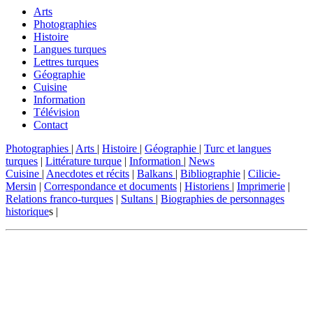
Arts
Photographies
Histoire
Langues turques
Lettres turques
Géographie
Cuisine
Information
Télévision
Contact
Photographies
|
Arts
|
Histoire
|
Géographie
|
Turc et langues
turques
|
Littérature turque
|
Information
|
News
Cuisine
|
Anecdotes et récits
|
Balkans
|
Bibliographie
|
Cilicie-
Mersin
|
Correspondance et documents
|
Historiens
|
Imprimerie
|
Relations franco-turques
|
Sultans
|
Biographies de personnages
historique
s |