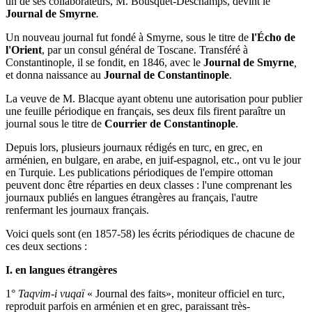
un de ses collaborateurs, M. Bousquet-Deschamps, devint le
Journal de Smyrne
.
Un nouveau journal fut fondé à Smyrne, sous le titre de
l'Écho de
l'Orient
,
par un consul général de Toscane. Transféré à
Constantinople, il se fondit, en 1846, avec le
Journal de Smyrne
,
et donna naissance au
Journal de Constantinople
.
La veuve de M. Blacque ayant obtenu une autorisation pour publier
une feuille périodique en français, ses deux fils firent paraître un
journal sous le titre de
Courrier de Constantinople
.
Depuis lors, plusieurs journaux rédigés en turc, en grec, en
arménien, en bulgare, en arabe, en juif-espagnol, etc., ont vu le jour
en Turquie. Les publications périodiques de l'empire ottoman
peuvent donc être réparties en deux classes : l'une comprenant les
journaux publiés en langues étrangères au français, l'autre
renfermant les journaux français.
Voici quels sont (en 1857-58) les écrits périodiques de chacune de
ces deux sections :
I. en langues étrangères
1°
Taqvim-i vuqaï
« Journal des faits», moniteur officiel en turc,
reproduit parfois en arménien et en grec, paraissant très-