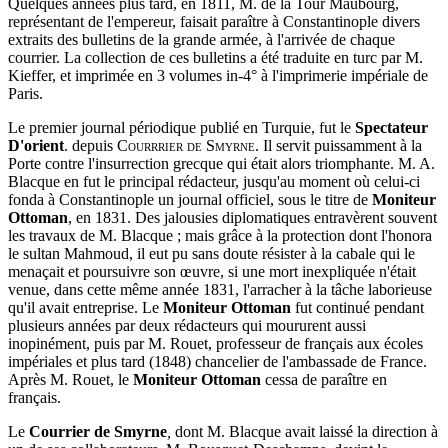
Quelques années plus tard, en 1811, M. de la Tour Maubourg,
représentant de l'empereur, faisait paraître à Constantinople divers
extraits des bulletins de la grande armée, à l'arrivée de chaque
courrier. La collection de ces bulletins a été traduite en turc par M.
Kieffer, et imprimée en 3 volumes in-4° à l'imprimerie impériale de
Paris.
Le premier journal périodique publié en Turquie, fut le
Spectateur
D'orient
.
depuis
Courrrier de Smyrne
.
Il servit puissamment à la
Porte contre l'insurrection grecque qui était alors triomphante. M. A.
Blacque en fut le principal rédacteur, jusqu'au moment où celui-ci
fonda à Constantinople un journal officiel, sous le titre de
Moniteur
Ottoman
,
en 1831. Des jalousies diplomatiques entravèrent souvent
les travaux de M. Blacque ; mais grâce à la protection dont l'honora
le sultan Mahmoud, il eut pu sans doute résister à la cabale qui le
menaçait et poursuivre son œuvre, si une mort inexpliquée n'était
venue, dans cette même année 1831, l'arracher à la tâche laborieuse
qu'il avait entreprise. Le
Moniteur Ottoman
fut continué pendant
plusieurs années par deux rédacteurs qui moururent aussi
inopinément, puis par M. Rouet, professeur de français aux écoles
impériales et plus tard (1848) chancelier de l'ambassade de France.
Après M. Rouet, le
Moniteur Ottoman
cessa de paraître en
français.
Le
Courrier de Smyrne
,
dont M. Blacque avait laissé la direction à