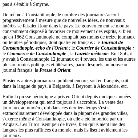
pas à s'établir à Smyrne.
De même à Constantinople, le nombre des journaux s'accrut
progressivement à mesure que de nouvelles idées, de nouveaux
intérêts se faisaient jour dans le pays. Le gouvernement se montra
constamment disposé à favoriser ce mouvement des esprits, si bien
qu'en 1862 Constantinople ne comptait pas moins de treize journaux
ou feuilles périodiques, dont quatre en français : le
Journal de
Constantinople, écho de l'Orient
;
le
Courrier de Constantinople
;
le
Commerce de Constantinople
;
la
Gazette médicale
.
En 1856, il
y avait à Constantinople 12 journaux et 4 revues, les uns et les autres
plus ou moins politiques et littéraires, parmi lesquels un nouveau
journal français, la
Presse d'Orient
.
Plusieurs autres journaux se publient encore, soit en français, soit
dans la langue du pays, à Belgrade, à Beyrout, à Alexandrie, etc.
Enfin la presse périodique a pris en Orient depuis quelques années
un développement qui tend toujours à s'accroître. La vente des
journaux au numéro, qui dans ces derniers temps s'est si
extraordinairement développée dans la plupart des grandes villes,
s'exerce même à Constantinople, où elle a été importée par un
Anglais. Les Turcs lisent peu de livres, bien qu'ils aient une des
langues les plus raffinées du monde, mais ils lisent avidement les
journaux.