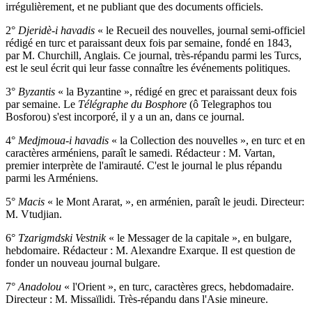
irrégulièrement, et ne publiant que des documents officiels.
2°
Djeridè-i havadis
« le Recueil des nouvelles, journal semi-officiel
rédigé en turc et paraissant deux fois par semaine, fondé en 1843,
par M. Churchill, Anglais. Ce journal, très-répandu parmi les Turcs,
est le seul écrit qui leur fasse connaître les événements politiques.
3°
Byzantis
« la Byzantine », rédigé en grec et paraissant deux fois
par semaine. Le
Télégraphe du Bosphore
(ô Telegraphos tou
Bosforou) s'est incorporé, il y a un an, dans ce journal.
4°
Medjmoua-i havadis
« la Collection des nouvelles », en turc et en
caractères arméniens, paraît le samedi. Rédacteur : M. Vartan,
premier interprète de l'amirauté. C'est le journal le plus répandu
parmi les Arméniens.
5°
Macis
« le Mont Ararat, », en arménien, paraît le jeudi. Directeur:
M. Vtudjian.
6°
Tzarigmdski Vestnik
« le Messager de la capitale », en bulgare,
hebdomaire. Rédacteur : M. Alexandre Exarque. Il est question de
fonder un nouveau journal bulgare.
7°
Anadolou
« l'Orient », en turc, caractères grecs, hebdomadaire.
Directeur : M. Missaïlidi. Très-répandu dans l'Asie mineure.