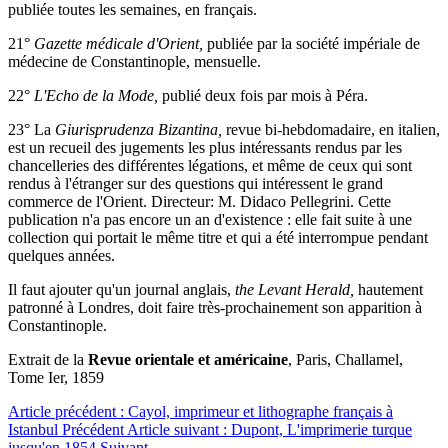
publiée toutes les semaines, en français.
21°
Gazette médicale d'Orient,
publiée par la société impériale de
médecine de Constantinople, mensuelle.
22°
L'Echo de la Mode,
publié deux fois par mois à Péra.
23° La
Giurisprudenza Bizantina,
revue bi-hebdomadaire, en italien,
est un recueil des jugements les plus intéressants rendus par les
chancelleries des différentes légations, et même de ceux qui sont
rendus à l'étranger sur des questions qui intéressent le grand
commerce de l'Orient. Directeur: M. Didaco Pellegrini. Cette
publication n'a pas encore un an d'existence : elle fait suite à une
collection qui portait le même titre et qui a été interrompue pendant
quelques années.
Il faut ajouter qu'un journal anglais,
the Levant Herald,
hautement
patronné à Londres, doit faire très-prochainement son apparition à
Constantinople.
Extrait de la
Revue orientale et américaine
, Paris, Challamel,
Tome Ier, 1859
Article précédent : Cayol, imprimeur et lithographe français à
Istanbul
Précédent
Article suivant : Dupont, L'imprimerie turque
jusqu'en 1854
Suivant