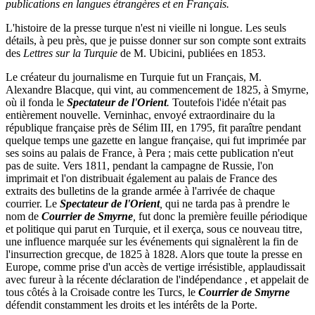
publications en langues étrangères et en Français.
L'histoire de la presse turque n'est ni vieille ni longue. Les seuls
détails, à peu près, que je puisse donner sur son compte sont extraits
des
Lettres sur la Turquie
de M. Ubicini, publiées en 1853.
Le créateur du journalisme en Turquie fut un Français, M.
Alexandre Blacque, qui vint, au commencement de 1825, à Smyrne
,
où il fonda le
Spectateur de l'Orient
.
Toutefois l'idée n'était pas
entièrement nouvelle. Verninhac, envoyé extraordinaire du la
république française près de Sélim III, en 1795, fit paraître pendant
quelque temps une gazette en langue française, qui fut imprimée par
ses soins au palais de France, à Pera ; mais cette publication n'eut
pas de suite. Vers 1811, pendant la campagne de Russie, l'on
imprimait et l'on distribuait également au palais de France des
extraits des bulletins de la grande armée à l'arrivée de chaque
courrier. Le
Spectateur de l'Orient
,
qui ne tarda pas à prendre le
nom de
Courrier de Smyrne
,
fut donc la première feuille périodique
et politique qui parut en Turquie, et il exerça, sous ce nouveau titre,
une influence marquée sur les événements qui signalèrent la fin de
l'insurrection grecque, de 1825 à 1828. Alors que toute la presse en
Europe, comme prise d'un accès de vertige irrésistible, applaudissait
avec fureur à la récente déclaration de l'indépendance , et appelait de
tous côtés à la Croisade contre les Turcs, le
Courrier de Smyrne
défendit constamment les droits et les intérêts de la Porte.