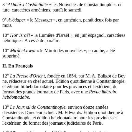
8°
Akhbar-i Costantiniie
« les Nouvelles de Constantinople ». en
turc, caractères arméniens, paraît le samedi.
9°
Avédaper
« le Messager », en arménien, paraît deux fois par
mois.
10°
Hor-Israêl
« la Lumière d'Israël », en juif-espagnol, caractères
hébraïques. A cessé de paraître.
10°
Mirât el-awal
« le Miroir des nouvelles », en arabe, a été
supprimé.
II. En Français
12°
La Presse d'Orient,
fondée en 1854, par M. A. Baligot de Bey
ne, rédacteur en chef actuel. Édition quotidienne à Constantinople,
et édition bi-hebdomadaire pour les provinces et l'extérieur, du
format des grands journaux de Paris, avec une
Revue littéraire
hebdomadaire.
13°
Le Journal de Constantinople.
environ douze années
d'existence. Directeur actuel : M. Edwards. Édition quotidienne à
Constantinople, et édition hebdomadaire pour les provinces et
l'extérieur, du format des journaux judiciaires de Paris.