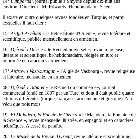
14°
L'Impartial
, journal publié à Smyrne depuis dix-huit ans
environ. Directeur : M. Edwards. Hebdomadaire. 5 cent.
Il existe en outre quelques revues fondées en Turquie, et parmi
lesquelles il faut citer :
15°
Asdjid-Asvélian
« la Petite Étoile d'Orient », revue littéraire et
scientifique, publiée mensuellement en arménien.
16°
Djéridé-i Dévrie « le
Recueil universel », revue religieuse,
littéraire et scientifique, bi-hebdomadaire, rédigée en turc et
imprimée en caractères arméniens.
17°
Ardzown-Vasbouragan
« l'Aigle de Vasbourg», revue religieuse
et littéraire, mensuelle, en arménien.
48°
Djéridè-i Tidjaret
« le Recueil du commerce», journal
commercial fondé en 1837 par un Turc, et dont il était publié quatre
éditions différentes (turque, française, arménienne et grecque). N'a
vécu que trois mois.
19°
El Maladero, la Fuente de Cienca
« le Maladero, la Fontaine de
la Science », revue mensuelle illustrée, en espagnol et en caractères
hébraïques. A cessé de paraître.
20°
Le Musée de la Presse d'Orient,
revue littéraire et scientifique,