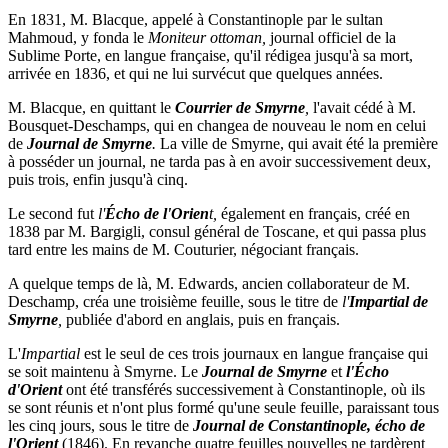
En 1831, M. Blacque, appelé à Constantinople par le sultan
Mahmoud, y fonda le
Moniteur ottoman,
journal officiel de la
Sublime Porte, en langue française, qu'il rédigea jusqu'à sa mort,
arrivée en 1836, et qui ne lui survécut que quelques années.
M. Blacque, en quittant le
Courrier de Smyrne
,
l'avait cédé à M.
Bousquet-Deschamps, qui en changea de nouveau le nom en celui
de
Journal de Smyrne
.
La ville de Smyrne, qui avait été la première
à posséder un journal, ne tarda pas à en avoir successivement deux,
puis trois, enfin jusqu'à cinq.
Le second fut
l'
Écho de l'Orien
t,
également en français, créé en
1838 par M. Bargigli, consul général de Toscane, et qui passa plus
tard entre les mains de M. Couturier, négociant français.
A quelque temps de là, M. Edwards, ancien collaborateur de M.
Deschamp, créa une troisième feuille, sous le titre de
l'
Impartial de
Smyrne
,
publiée d'abord en anglais, puis en français.
L'
Impartial
est le seul de ces trois journaux en langue française qui
se soit maintenu à Smyrne. Le
Journal de Smyrne
et
l'Écho
d'Orient
ont été transférés successivement à Constantinople, où ils
se sont réunis et n'ont plus formé qu'une seule feuille, paraissant tous
les cinq jours, sous le titre de
Journal de Constantinople, écho de
l'Orient
(1846). En revanche quatre feuilles nouvelles ne tardèrent