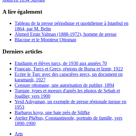
A lire également
Tableau de la presse périodique et quotidienne à Istanbul en
1864, par M. Belin
Ahmed Emin Yalman (1888-1972), homme de presse
Blacque et le Moniteur Ottoman
Derniers articles
Etudiants et élèves turcs, de 1930 aux années 70
Français, Turcs et Grecs, régions de Bursa et Izmir, 1922
Ecrire le Turc avec des caractères grecs, un document en
karamanli, 1927
Censure ottomane, une autorisation de publier, 1894
Turquie, types et moeurs d'après les photos de Sebah et
Joaillier, vers 1900
Yeşil Adıyaman, un exemple de presse régionale turque en
1953
Barbaros koyu, une baie près de Silifke
Atelier Phébus, Constantinople, portraits de famille, vers
1890-1900
Arts