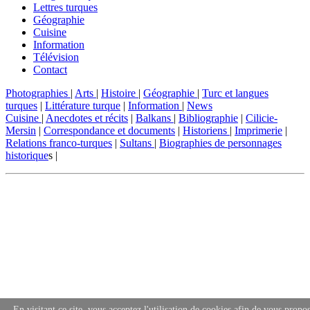
Lettres turques
Géographie
Cuisine
Information
Télévision
Contact
Photographies
|
Arts
|
Histoire
|
Géographie
|
Turc et langues
turques
|
Littérature turque
|
Information
|
News
Cuisine
|
Anecdotes et récits
|
Balkans
|
Bibliographie
|
Cilicie-
Mersin
|
Correspondance et documents
|
Historiens
|
Imprimerie
|
Relations franco-turques
|
Sultans
|
Biographies de personnages
historique
s |
En visitant ce site, vous acceptez l'utilisation de cookies afin de vous propos