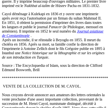
guerre. Il y imprime beaucoup d'ouvrages militaires. Le premier livre
imprimé est le
Nukhbat al-talim
de Hüsrev Pacha en 1831-1832.
Cayol déménage à Kulekapi en 1836 et y ouvre une imprimerie
après avoir reçu l'autorisation par un firman du sultan Mahmud II.
En 1851, il obtient la permission d'imprimer des livres dans toutes
les langues et publie le journal
Panacer
(le Philologue, mensuel en
arménien). Il imprime en 1852 le seul numéro du
Journal asiatique
de Constantinople
.
Après un incendie, il se réinstalle à Beyoglu en 1855. Il meurt du
choléra en 1856. Après sa mort, sa famille confie la direction de
l'imprimerie à Antoine Zellich dont le fils Grégoire publie en 1895 à
Istanbul une
Notice historique sur la lithographie et sur les origines
de son introduction en Turquie
.
Source : The Encyclopaedia of Islam, sous la direction de Clifford
Edmund Bosworth, Brill
*******************************************************
VENTE DE LA COLLECTION DE M. CAYOL.
Nous croyons devoir annoncer aux amateurs des lettres orientales la
vente prochaine d'une assez importante collection, provenant de la
succession de M. Henri Cayol, numismate distingué, décédé à
Constantinople durant le choléra d'août 1865. Venu dans cette ville il