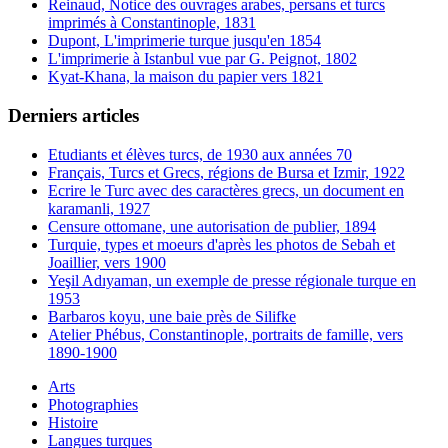
Reinaud, Notice des ouvrages arabes, persans et turcs
imprimés à Constantinople, 1831
Dupont, L'imprimerie turque jusqu'en 1854
L'imprimerie à Istanbul vue par G. Peignot, 1802
Kyat-Khana, la maison du papier vers 1821
Derniers articles
Etudiants et élèves turcs, de 1930 aux années 70
Français, Turcs et Grecs, régions de Bursa et Izmir, 1922
Ecrire le Turc avec des caractères grecs, un document en
karamanli, 1927
Censure ottomane, une autorisation de publier, 1894
Turquie, types et moeurs d'après les photos de Sebah et
Joaillier, vers 1900
Yeşil Adıyaman, un exemple de presse régionale turque en
1953
Barbaros koyu, une baie près de Silifke
Atelier Phébus, Constantinople, portraits de famille, vers
1890-1900
Arts
Photographies
Histoire
Langues turques