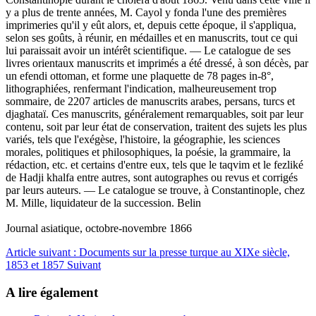
y a plus de trente années, M. Cayol y fonda l'une des premières
imprimeries qu'il y eût alors, et, depuis cette époque, il s'appliqua,
selon ses goûts, à réunir, en médailles et en manuscrits, tout ce qui
lui paraissait avoir un intérêt scientifique. — Le catalogue de ses
livres orientaux manuscrits et imprimés a été dressé, à son décès, par
un efendi ottoman, et forme une plaquette de 78 pages in-8°,
lithographiées, renfermant l'indication, malheureusement trop
sommaire, de 2207 articles de manuscrits arabes, persans, turcs et
djaghataï. Ces manuscrits, généralement remarquables, soit par leur
contenu, soit par leur état de conservation, traitent des sujets les plus
variés, tels que l'exégèse, l'histoire, la géographie, les sciences
morales, politiques et philosophiques, la poésie, la grammaire, la
rédaction, etc. et certains d'entre eux, tels que le taqvim et le fezliké
de Hadji khalfa entre autres, sont autographes ou revus et corrigés
par leurs auteurs. — Le catalogue se trouve, à Constantinople, chez
M. Mille, liquidateur de la succession. Belin
Journal asiatique, octobre-novembre 1866
Article suivant : Documents sur la presse turque au XIXe siècle,
1853 et 1857
Suivant
A lire également