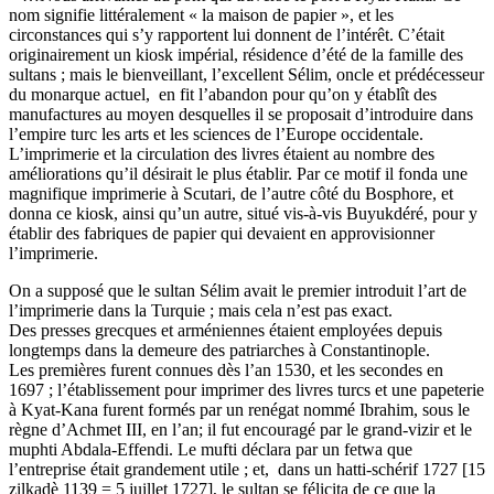
nom signifie littéralement « la maison de papier », et les
circonstances qui s’y rapportent lui donnent de l’intérêt. C’était
originairement un kiosk impérial, résidence d’été de la famille des
sultans ; mais le bienveillant, l’excellent Sélim, oncle et prédécesseur
du monarque actuel, en fit l’abandon pour qu’on y établît des
manufactures au moyen desquelles il se proposait d’introduire dans
l’empire turc les arts et les sciences de l’Europe occidentale.
L’imprimerie et la circulation des livres étaient au nombre des
améliorations qu’il désirait le plus établir. Par ce motif il fonda une
magnifique imprimerie à Scutari, de l’autre côté du Bosphore, et
donna ce kiosk, ainsi qu’un autre, situé vis-à-vis Buyukdéré, pour y
établir des fabriques de papier qui devaient en approvisionner
l’imprimerie.
On a supposé que le sultan Sélim avait le premier introduit l’art de
l’imprimerie dans la Turquie ; mais cela n’est pas exact.
Des presses grecques et arméniennes étaient employées depuis
longtemps dans la demeure des patriarches à Constantinople.
Les premières furent connues dès l’an 1530, et les secondes en
1697 ; l’établissement pour imprimer des livres turcs et une papeterie
à Kyat-Kana furent formés par un renégat nommé Ibrahim, sous le
règne d’Achmet III, en l’an; il fut encouragé par le grand-vizir et le
muphti Abdala-Effendi. Le mufti déclara par un fetwa que
l’entreprise était grandement utile ; et, dans un hatti-schérif 1727 [15
zilkadè 1139 = 5 juillet 1727], le sultan se félicita de ce que la