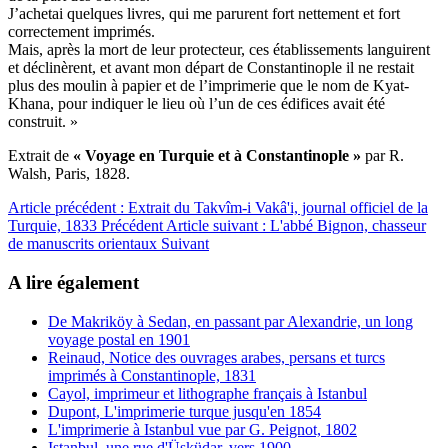
J’achetai quelques livres, qui me parurent fort nettement et fort
correctement imprimés.
Mais, après la mort de leur protecteur, ces établissements languirent
et déclinèrent, et avant mon départ de Constantinople il ne restait
plus des moulin à papier et de l’imprimerie que le nom de Kyat-
Khana, pour indiquer le lieu où l’un de ces édifices avait été
construit. »
Extrait de
« Voyage en Turquie et à Constantinople »
par R.
Walsh, Paris, 1828.
Article précédent : Extrait du Takvîm-i Vakâ'i, journal officiel de la
Turquie, 1833
Précédent
Article suivant : L'abbé Bignon, chasseur
de manuscrits orientaux
Suivant
A lire également
De Makriköy à Sedan, en passant par Alexandrie, un long
voyage postal en 1901
Reinaud, Notice des ouvrages arabes, persans et turcs
imprimés à Constantinople, 1831
Cayol, imprimeur et lithographe français à Istanbul
Dupont, L'imprimerie turque jusqu'en 1854
L'imprimerie à Istanbul vue par G. Peignot, 1802
Istanbul, une rue d'Üsküdar, vers 1900