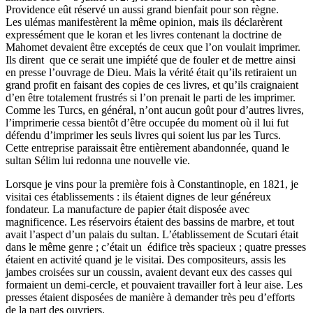
Providence eût réservé un aussi grand bienfait pour son règne.
Les ulémas manifestèrent la même opinion, mais ils déclarèrent
expressément que le koran et les livres contenant la doctrine de
Mahomet devaient être exceptés de ceux que l’on voulait imprimer.
Ils dirent que ce serait une impiété que de fouler et de mettre ainsi
en presse l’ouvrage de Dieu. Mais la vérité était qu’ils retiraient un
grand profit en faisant des copies de ces livres, et qu’ils craignaient
d’en être totalement frustrés si l’on prenait le parti de les imprimer.
Comme les Turcs, en général, n’ont aucun goût pour d’autres livres,
l’imprimerie cessa bientôt d’être occupée du moment où il lui fut
défendu d’imprimer les seuls livres qui soient lus par les Turcs.
Cette entreprise paraissait être entièrement abandonnée, quand le
sultan Sélim lui redonna une nouvelle vie.
Lorsque je vins pour la première fois à Constantinople, en 1821, je
visitai ces établissements : ils étaient dignes de leur généreux
fondateur. La manufacture de papier était disposée avec
magnificence. Les réservoirs étaient des bassins de marbre, et tout
avait l’aspect d’un palais du sultan. L’établissement de Scutari était
dans le même genre ; c’était un édifice très spacieux ; quatre presses
étaient en activité quand je le visitai. Des compositeurs, assis les
jambes croisées sur un coussin, avaient devant eux des casses qui
formaient un demi-cercle, et pouvaient travailler fort à leur aise. Les
presses étaient disposées de manière à demander très peu d’efforts
de la part des ouvriers.