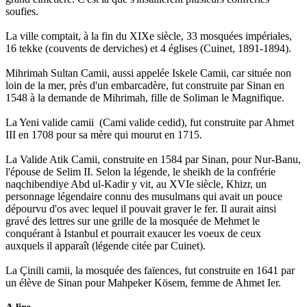
soufies.
La ville comptait, à la fin du XIXe siècle, 33 mosquées impériales,
16 tekke (couvents de derviches) et 4 églises (Cuinet, 1891-1894).
Mihrimah Sultan Camii, aussi appelée Iskele Camii, car située non
loin de la mer, près d'un embarcadère, fut construite par Sinan en
1548 à la demande de Mihrimah, fille de Soliman le Magnifique.
La Yeni valide camii (Cami valide cedid), fut construite par Ahmet
III en 1708 pour sa mère qui mourut en 1715.
La Valide Atik Camii, construite en 1584 par Sinan, pour Nur-Banu,
l'épouse de Selim II. Selon la légende, le sheikh de la confrérie
naqchibendiye Abd ul-Kadir y vit, au XVIe siècle, Khizr, un
personnage légendaire connu des musulmans qui avait un pouce
dépourvu d'os avec lequel il pouvait graver le fer. Il aurait ainsi
gravé des lettres sur une grille de la mosquée de Mehmet le
conquérant à Istanbul et pourrait exaucer les voeux de ceux
auxquels il apparaît (légende citée par Cuinet).
La Çinili camii, la mosquée des faïences, fut construite en 1641 par
un élève de Sinan pour Mahpeker Kösem, femme de Ahmet Ier.