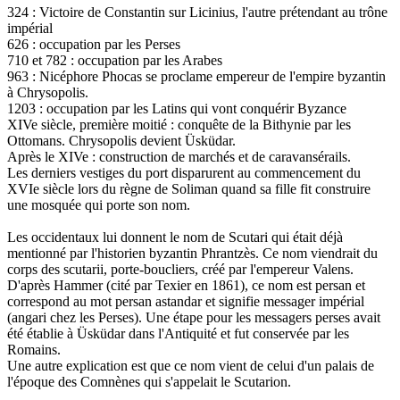
324 : Victoire de Constantin sur Licinius, l'autre prétendant au trône
impérial
626 : occupation par les Perses
710 et 782 : occupation par les Arabes
963 : Nicéphore Phocas se proclame empereur de l'empire byzantin
à Chrysopolis.
1203 : occupation par les Latins qui vont conquérir Byzance
XIVe siècle, première moitié : conquête de la Bithynie par les
Ottomans. Chrysopolis devient Üsküdar.
Après le XIVe : construction de marchés et de caravansérails.
Les derniers vestiges du port disparurent au commencement du
XVIe siècle lors du règne de Soliman quand sa fille fit construire
une mosquée qui porte son nom.
Les occidentaux lui donnent le nom de Scutari qui était déjà
mentionné par l'historien byzantin Phrantzès. Ce nom viendrait du
corps des scutarii, porte-boucliers, créé par l'empereur Valens.
D'après Hammer (cité par Texier en 1861), ce nom est persan et
correspond au mot persan astandar et signifie messager impérial
(angari chez les Perses). Une étape pour les messagers perses avait
été établie à Üsküdar dans l'Antiquité et fut conservée par les
Romains.
Une autre explication est que ce nom vient de celui d'un palais de
l'époque des Comnènes qui s'appelait le Scutarion.