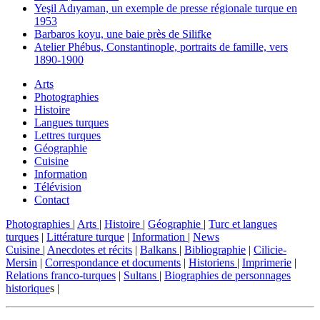
Yeşil Adıyaman, un exemple de presse régionale turque en
1953
Barbaros koyu, une baie près de Silifke
Atelier Phébus, Constantinople, portraits de famille, vers
1890-1900
Arts
Photographies
Histoire
Langues turques
Lettres turques
Géographie
Cuisine
Information
Télévision
Contact
Photographies
|
Arts
|
Histoire
|
Géographie
|
Turc et langues
turques
|
Littérature turque
|
Information
|
News
Cuisine
|
Anecdotes et récits
|
Balkans
|
Bibliographie
|
Cilicie-
Mersin
|
Correspondance et documents
|
Historiens
|
Imprimerie
|
Relations franco-turques
|
Sultans
|
Biographies de personnages
historique
s |