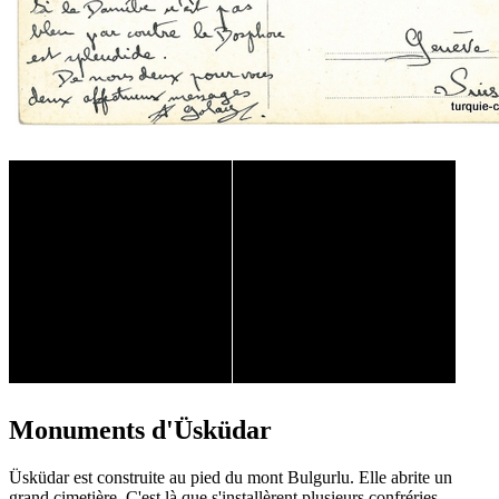
Monuments d'Üsküdar
Üsküdar est construite au pied du mont Bulgurlu. Elle abrite un
grand cimetière. C'est là que s'installèrent plusieurs confréries