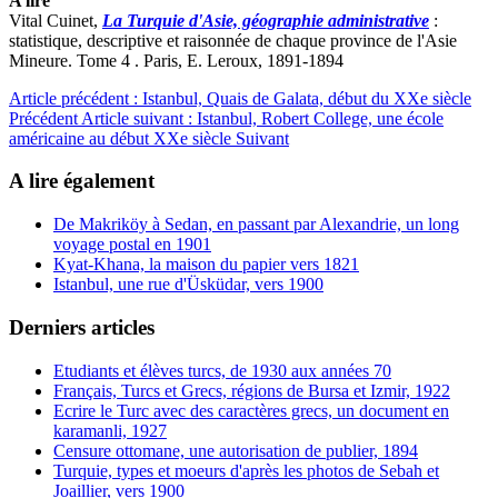
A lire
Vital Cuinet,
La Turquie d'Asie, géographie administrative
:
statistique, descriptive et raisonnée de chaque province de l'Asie
Mineure. Tome 4 . Paris, E. Leroux, 1891-1894
Article précédent : Istanbul, Quais de Galata, début du XXe siècle
Précédent
Article suivant : Istanbul, Robert College, une école
américaine au début XXe siècle
Suivant
A lire également
De Makriköy à Sedan, en passant par Alexandrie, un long
voyage postal en 1901
Kyat-Khana, la maison du papier vers 1821
Istanbul, une rue d'Üsküdar, vers 1900
Derniers articles
Etudiants et élèves turcs, de 1930 aux années 70
Français, Turcs et Grecs, régions de Bursa et Izmir, 1922
Ecrire le Turc avec des caractères grecs, un document en
karamanli, 1927
Censure ottomane, une autorisation de publier, 1894
Turquie, types et moeurs d'après les photos de Sebah et
Joaillier, vers 1900