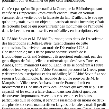
pourraient voir et examiner de près cette Bibliothèque.
Ce n'est pas qu'on fût persuadé à la Cour que la Bibliothèque tant
vantée des Empereurs Grecs existât encore ; mais on vouloit
s'assurer de la vérité ou de la fausseté du fait. D'ailleurs, le voyage
qu'on projettait, avoit un objet qui paroissait moins incertain; c'était
de recueillir tout ce qui pouvait rester des monumens de l'antiquité
dans le Levant, en manuscrits, en médailles, en inscriptions, etc.
M. l'Abbé Sevin et M. l'Abbé Fourmont, tous deux de l'Académie
des Inscriptions et Belles-Lettres, furent chargés de cette
commission. Ils arrivèrent au mois de Décembre 1728, à
Constantinople ; mais ils ne purent obtenir l'entrée de la
Bibliothèque du Grand Seigneur ; ils apprirent seulement, par des
gens dignes de foi, qu'elle ne renfermait que des livres Turcs et
Arabes, et nul manuscrit Grec ou Latin, et ils se bornèrent à l'autre
objet de leur voyage. M. l'Abbé Fourmont parcourut la Grèce, pour
y déterrer des inscriptions et des médailles; M. l'Abbé Sevin fixa son
séjour à Constantinople: là, secondé de tout le pouvoir de M. le
Marquis de Villeneuve, Ambassadeur de France, il mit en
mouvement les Consuls et ceux des Echelles qui avaient le plus de
capacité, et les excita à faire chacun dans son district quelques
découvertes importantes. Avec tous ces secours et les soins
particuliers qu'il se donna, il parvint à rassembler en moins de deux
ans plus de six cents manuscrits en langues orientales ; mais il perdit
l'espérance de rien trouver des ouvrages des anciens Grecs, dont on