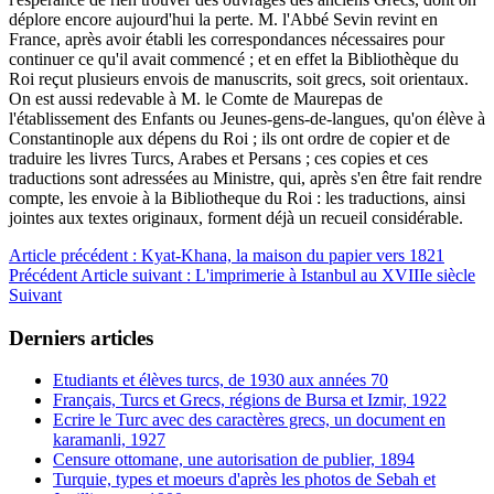
déplore encore aujourd'hui la perte. M. l'Abbé Sevin revint en
France, après avoir établi les correspondances nécessaires pour
continuer ce qu'il avait commencé ; et en effet la Bibliothèque du
Roi reçut plusieurs envois de manuscrits, soit grecs, soit orientaux.
On est aussi redevable à M. le Comte de Maurepas de
l'établissement des Enfants ou Jeunes-gens-de-langues, qu'on élève à
Constantinople aux dépens du Roi ; ils ont ordre de copier et de
traduire les livres Turcs, Arabes et Persans ; ces copies et ces
traductions sont adressées au Ministre, qui, après s'en être fait rendre
compte, les envoie à la Bibliotheque du Roi : les traductions, ainsi
jointes aux textes originaux, forment déjà un recueil considérable.
Article précédent : Kyat-Khana, la maison du papier vers 1821
Précédent
Article suivant : L'imprimerie à Istanbul au XVIIIe siècle
Suivant
Derniers articles
Etudiants et élèves turcs, de 1930 aux années 70
Français, Turcs et Grecs, régions de Bursa et Izmir, 1922
Ecrire le Turc avec des caractères grecs, un document en
karamanli, 1927
Censure ottomane, une autorisation de publier, 1894
Turquie, types et moeurs d'après les photos de Sebah et