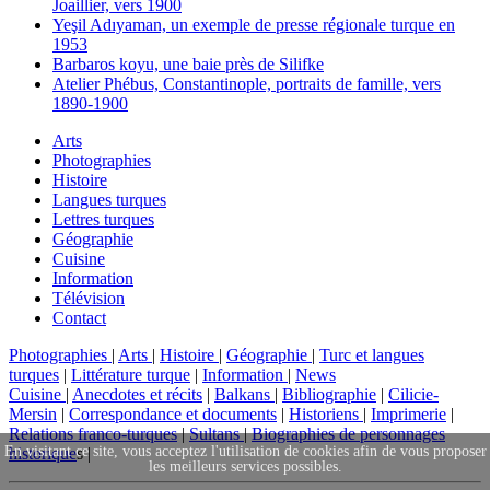
Joaillier, vers 1900
Yeşil Adıyaman, un exemple de presse régionale turque en
1953
Barbaros koyu, une baie près de Silifke
Atelier Phébus, Constantinople, portraits de famille, vers
1890-1900
Arts
Photographies
Histoire
Langues turques
Lettres turques
Géographie
Cuisine
Information
Télévision
Contact
Photographies
|
Arts
|
Histoire
|
Géographie
|
Turc et langues
turques
|
Littérature turque
|
Information
|
News
Cuisine
|
Anecdotes et récits
|
Balkans
|
Bibliographie
|
Cilicie-
Mersin
|
Correspondance et documents
|
Historiens
|
Imprimerie
|
Relations franco-turques
|
Sultans
|
Biographies de personnages
En visitant ce site, vous acceptez l'utilisation de cookies afin de vous proposer
historique
s |
les meilleurs services possibles.