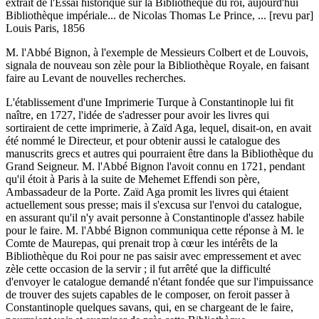
extrait de l'Essai historique sur la Bibliothèque du roi, aujourd'hui
Bibliothèque impériale... de Nicolas Thomas Le Prince, ... [revu par]
Louis Paris, 1856
M. l'Abbé Bignon, à l'exemple de Messieurs Colbert et de Louvois,
signala de nouveau son zèle pour la Bibliothèque Royale, en faisant
faire au Levant de nouvelles recherches.
L'établissement d'une Imprimerie Turque à Constantinople lui fit
naître, en 1727, l'idée de s'adresser pour avoir les livres qui
sortiraient de cette imprimerie, à Zaïd Aga, lequel, disait-on, en avait
été nommé le Directeur, et pour obtenir aussi le catalogue des
manuscrits grecs et autres qui pourraient être dans la Bibliothèque du
Grand Seigneur. M. l'Abbé Bignon l'avoit connu en 1721, pendant
qu'il étoit à Paris à la suite de Mehemet Effendi son père,
Ambassadeur de la Porte. Zaïd Aga promit les livres qui étaient
actuellement sous presse; mais il s'excusa sur l'envoi du catalogue,
en assurant qu'il n'y avait personne à Constantinople d'assez habile
pour le faire. M. l'Abbé Bignon communiqua cette réponse à M. le
Comte de Maurepas, qui prenait trop à cœur les intérêts de la
Bibliothèque du Roi pour ne pas saisir avec empressement et avec
zèle cette occasion de la servir ; il fut arrêté que la difficulté
d'envoyer le catalogue demandé n'étant fondée que sur l'impuissance
de trouver des sujets capables de le composer, on feroit passer à
Constantinople quelques savans, qui, en se chargeant de le faire,