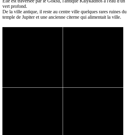
Elle est traversée par le Göksu, l'antique Kalykadnos à l'eau d'un
vert profond.
De la ville antique, il reste au centre ville quelques rares ruines du
temple de Jupiter et une ancienne citerne qui alimentait la ville.