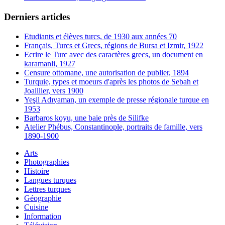
Derniers articles
Etudiants et élèves turcs, de 1930 aux années 70
Français, Turcs et Grecs, régions de Bursa et Izmir, 1922
Ecrire le Turc avec des caractères grecs, un document en
karamanli, 1927
Censure ottomane, une autorisation de publier, 1894
Turquie, types et moeurs d'après les photos de Sebah et
Joaillier, vers 1900
Yeşil Adıyaman, un exemple de presse régionale turque en
1953
Barbaros koyu, une baie près de Silifke
Atelier Phébus, Constantinople, portraits de famille, vers
1890-1900
Arts
Photographies
Histoire
Langues turques
Lettres turques
Géographie
Cuisine
Information