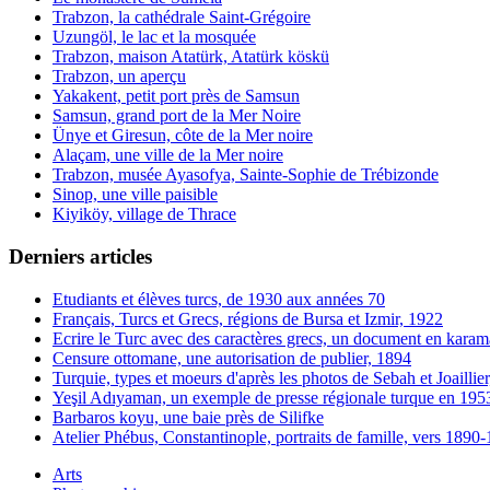
Trabzon, la cathédrale Saint-Grégoire
Uzungöl, le lac et la mosquée
Trabzon, maison Atatürk, Atatürk köskü
Trabzon, un aperçu
Yakakent, petit port près de Samsun
Samsun, grand port de la Mer Noire
Ünye et Giresun, côte de la Mer noire
Alaçam, une ville de la Mer noire
Trabzon, musée Ayasofya, Sainte-Sophie de Trébizonde
Sinop, une ville paisible
Kiyiköy, village de Thrace
Derniers articles
Etudiants et élèves turcs, de 1930 aux années 70
Français, Turcs et Grecs, régions de Bursa et Izmir, 1922
Ecrire le Turc avec des caractères grecs, un document en karam
Censure ottomane, une autorisation de publier, 1894
Turquie, types et moeurs d'après les photos de Sebah et Joaillie
Yeşil Adıyaman, un exemple de presse régionale turque en 195
Barbaros koyu, une baie près de Silifke
Atelier Phébus, Constantinople, portraits de famille, vers 1890
Arts