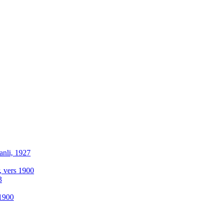
anli, 1927
r, vers 1900
3
-1900