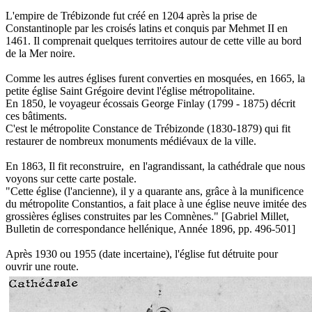
L'empire de Trébizonde fut créé en 1204 après la prise de
Constantinople par les croisés latins et conquis par Mehmet II en
1461. Il comprenait quelques territoires autour de cette ville au bord
de la Mer noire.
Comme les autres églises furent converties en mosquées, en 1665, la
petite église Saint Grégoire devint l'église métropolitaine.
En 1850, le voyageur écossais George Finlay (1799 - 1875) décrit
ces bâtiments.
C'est le métropolite Constance de Trébizonde (1830-1879) qui fit
restaurer de nombreux monuments médiévaux de la ville.
En 1863, Il fit reconstruire, en l'agrandissant, la cathédrale que nous
voyons sur cette carte postale.
"Cette église (l'ancienne), il y a quarante ans, grâce à la munificence
du métropolite Constantios, a fait place à une église neuve imitée des
grossières églises construites par les Comnènes." [Gabriel Millet,
Bulletin de correspondance hellénique, Année 1896, pp. 496-501]
Après 1930 ou 1955 (date incertaine), l'église fut détruite pour
ouvrir une route.