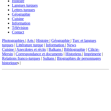
Histoire
Langues turques
Lettres turques
Géographie
Cuisine
Information
Télévision
Contact
Photographies
|
Arts
|
Histoire
|
Géographie
|
Turc et langues
turques
|
Littérature turque
|
Information
|
News
Cuisine
|
Anecdotes et récits
|
Balkans
|
Bibliographie
|
Cilicie-
Mersin
|
Correspondance et documents
|
Historiens
|
Imprimerie
|
Relations franco-turques
|
Sultans
|
Biographies de personnages
historique
s |