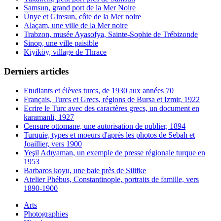
Samsun, grand port de la Mer Noire
Ünye et Giresun, côte de la Mer noire
Alaçam, une ville de la Mer noire
Trabzon, musée Ayasofya, Sainte-Sophie de Trébizonde
Sinop, une ville paisible
Kiyiköy, village de Thrace
Derniers articles
Etudiants et élèves turcs, de 1930 aux années 70
Français, Turcs et Grecs, régions de Bursa et Izmir, 1922
Ecrire le Turc avec des caractères grecs, un document en
karamanli, 1927
Censure ottomane, une autorisation de publier, 1894
Turquie, types et moeurs d'après les photos de Sebah et
Joaillier, vers 1900
Yeşil Adıyaman, un exemple de presse régionale turque en
1953
Barbaros koyu, une baie près de Silifke
Atelier Phébus, Constantinople, portraits de famille, vers
1890-1900
Arts
Photographies