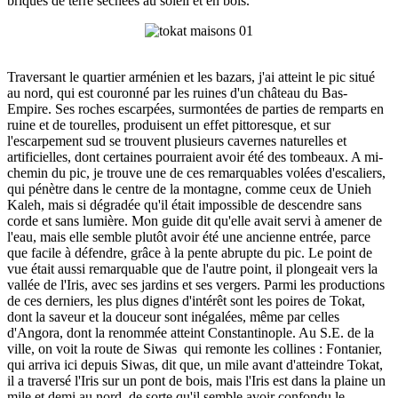
briques de terre séchées au soleil et en bois.
Traversant le quartier arménien et les bazars, j'ai atteint le pic situé
au nord, qui est couronné par les ruines d'un château du Bas-
Empire. Ses roches escarpées, surmontées de parties de remparts en
ruine et de tourelles, produisent un effet pittoresque, et sur
l'escarpement sud se trouvent plusieurs cavernes naturelles et
artificielles, dont certaines pourraient avoir été des tombeaux. A mi-
chemin du pic, je trouve une de ces remarquables volées d'escaliers,
qui pénètre dans le centre de la montagne, comme ceux de Unieh
Kaleh, mais si dégradée qu'il était impossible de descendre sans
corde et sans lumière. Mon guide dit qu'elle avait servi à amener de
l'eau, mais elle semble plutôt avoir été une ancienne entrée, parce
que facile à défendre, grâce à la pente abrupte du pic. Le point de
vue était aussi remarquable que de l'autre point, il plongeait vers la
vallée de l'Iris, avec ses jardins et ses vergers. Parmi les productions
de ces derniers, les plus dignes d'intérêt sont les poires de Tokat,
dont la saveur et la douceur sont inégalées, même par celles
d'Angora, dont la renommée atteint Constantinople. Au S.E. de la
ville, on voit la route de Siwas qui remonte les collines : Fontanier,
qui arriva ici depuis Siwas, dit que, un mile avant d'atteindre Tokat,
il a traversé l'Iris sur un pont de bois, mais l'Iris est dans la plaine un
mile et demi au nord, de sorte qu'il semble avoir confondu le