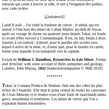
ruisseau qui coule à travers la ville, et sert à l'irrigation des jardins,
avec cette rivière.
Lundi 8 août .- J'ai visité la fonderie de cuivre ; le métal, qui est
amené à l'état brut des mines de Caban Maden, au-delà de Siwas,
après un voyage de douze ou quatorze jours depuis Tokat, est fondu
ici avant d'être envoyé à Constantinople. Il est, en fait, fondu à deux
reprises à cet endroit : d'abord, pour le purifier des scories avec
lequel il arrive de la mine, et, d'autre part, pour le mouler en carrés,
forme sous laquelle il est transporté vers la capitale.
Extrait de
William J. Hamilton,
Researches in Asia Minor
, Pontus
and Armenia
: with some account of theirs antiquities and geology,
Londres, John Murray,
1842
[traduction/adaptation © JMB 2010]
********
T
okat, la Comana Pontica de Strabon, était une des villes les plus
riches de l'Anatolie. Elle était le point central de toutes les caravanes
de l'Asie-Mineure et le rendez-vous d'une foule de marchands latins,
grecs, musulmans et arméniens. Les mines de cuivre que l'on y
exploitait étaient renommées.