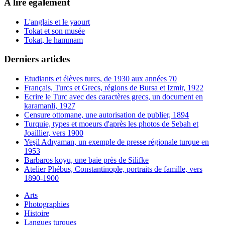
A lire également
L'anglais et le yaourt
Tokat et son musée
Tokat, le hammam
Derniers articles
Etudiants et élèves turcs, de 1930 aux années 70
Français, Turcs et Grecs, régions de Bursa et Izmir, 1922
Ecrire le Turc avec des caractères grecs, un document en
karamanli, 1927
Censure ottomane, une autorisation de publier, 1894
Turquie, types et moeurs d'après les photos de Sebah et
Joaillier, vers 1900
Yeşil Adıyaman, un exemple de presse régionale turque en
1953
Barbaros koyu, une baie près de Silifke
Atelier Phébus, Constantinople, portraits de famille, vers
1890-1900
Arts
Photographies
Histoire
Langues turques