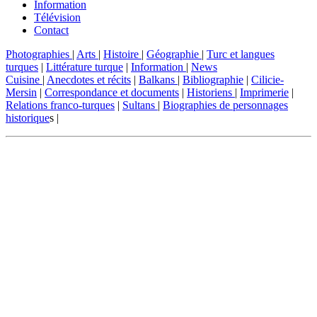
Information
Télévision
Contact
Photographies
|
Arts
|
Histoire
|
Géographie
|
Turc et langues
turques
|
Littérature turque
|
Information
|
News
Cuisine
|
Anecdotes et récits
|
Balkans
|
Bibliographie
|
Cilicie-
Mersin
|
Correspondance et documents
|
Historiens
|
Imprimerie
|
Relations franco-turques
|
Sultans
|
Biographies de personnages
historique
s |