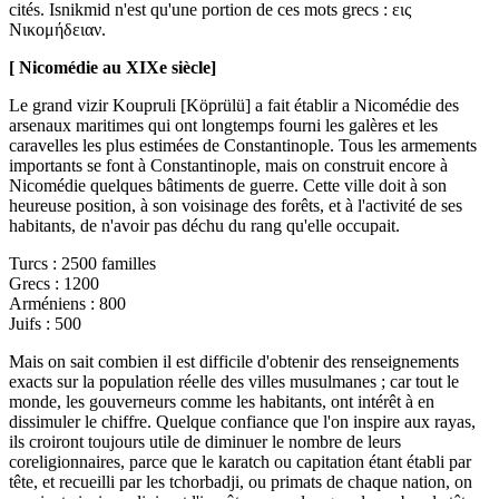
cités. Isnikmid n'est qu'une portion de ces mots grecs : εις
Νικομήδειαν.
[ Nicomédie au XIXe siècle]
Le grand vizir Koupruli [Köprülü] a fait établir a Nicomédie des
arsenaux maritimes qui ont longtemps fourni les galères et les
caravelles les plus estimées de Constantinople. Tous les armements
importants se font à Constantinople, mais on construit encore à
Nicomédie quelques bâtiments de guerre. Cette ville doit à son
heureuse position, à son voisinage des forêts, et à l'activité de ses
habitants, de n'avoir pas déchu du rang qu'elle occupait.
Turcs : 2500 familles
Grecs : 1200
Arméniens : 800
Juifs : 500
Mais on sait combien il est difficile d'obtenir des renseignements
exacts sur la population réelle des villes musulmanes ; car tout le
monde, les gouverneurs comme les habitants, ont intérêt à en
dissimuler le chiffre. Quelque confiance que l'on inspire aux rayas,
ils croiront toujours utile de diminuer le nombre de leurs
coreligionnaires, parce que le karatch ou capitation étant établi par
tête, et recueilli par les tchorbadji, ou primats de chaque nation, on