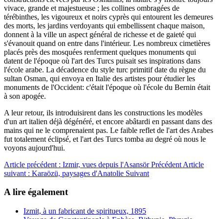
vivace, grande et majestueuse ; les collines ombragées de
térébinthes, les vigoureux et noirs cyprès qui entourent les demeures
des morts, les jardins verdoyants qui embellissent chaque maison,
donnent à la ville un aspect général de richesse et de gaieté qui
s'évanouit quand on entre dans l'intérieur. Les nombreux cimetières
placés près des mosquées renferment quelques monuments qui
datent de l'époque où l'art des Turcs puisait ses inspirations dans
l'école arabe. La décadence du style turc primitif date du règne du
sultan Osman, qui envoya en Italie des artistes pour étudier les
monuments de l'Occident: c'était l'époque où l'école du Bernin était
à son apogée.
A leur retour, ils introduisirent dans les constructions les modèles
d'un art italien déjà dégénéré, et encore abâtardi en passant dans des
mains qui ne le comprenaient pas. Le faible reflet de l'art des Arabes
fut totalement éclipsé, et l'art des Turcs tomba au degré où nous le
voyons aujourd'hui.
Article précédent : Izmir, vues depuis l'Asansör
Précédent
Article
suivant : Karaözü, paysages d'Anatolie
Suivant
A lire également
Izmit, à un fabricant de spiritueux, 1895