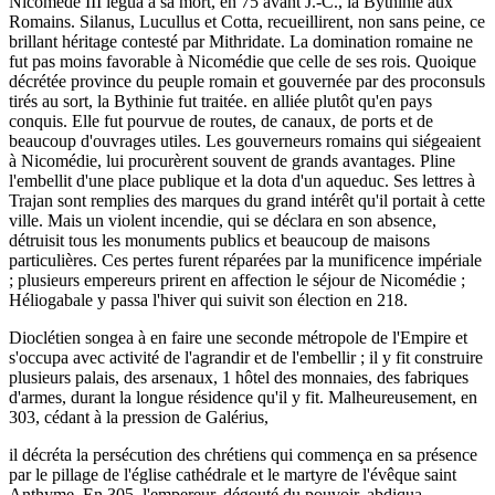
Nicomède III légua à sa mort, en 75 avant J.-C., la Bythinie aux
Romains. Silanus, Lucullus et Cotta, recueillirent, non sans peine, ce
brillant héritage contesté par Mithridate. La domination romaine ne
fut pas moins favorable à Nicomédie que celle de ses rois. Quoique
décrétée province du peuple romain et gouvernée par des proconsuls
tirés au sort, la Bythinie fut traitée. en alliée plutôt qu'en pays
conquis. Elle fut pourvue de routes, de canaux, de ports et de
beaucoup d'ouvrages utiles. Les gouverneurs romains qui siégeaient
à Nicomédie, lui procurèrent souvent de grands avantages. Pline
l'embellit d'une place publique et la dota d'un aqueduc. Ses lettres à
Trajan sont remplies des marques du grand intérêt qu'il portait à cette
ville. Mais un violent incendie, qui se déclara en son absence,
détruisit tous les monuments publics et beaucoup de maisons
particulières. Ces pertes furent réparées par la munificence impériale
; plusieurs empereurs prirent en affection le séjour de Nicomédie ;
Héliogabale y passa l'hiver qui suivit son élection en 218.
Dioclétien songea à en faire une seconde métropole de l'Empire et
s'occupa avec activité de l'agrandir et de l'embellir ; il y fit construire
plusieurs palais, des arsenaux, 1 hôtel des monnaies, des fabriques
d'armes, durant la longue résidence qu'il y fit. Malheureusement, en
303, cédant à la pression de Galérius,
il décréta la persécution des chrétiens qui commença en sa présence
par le pillage de l'église cathédrale et le martyre de l'évêque saint
Anthyme. En 305, l'empereur, dégouté du pouvoir, abdiqua