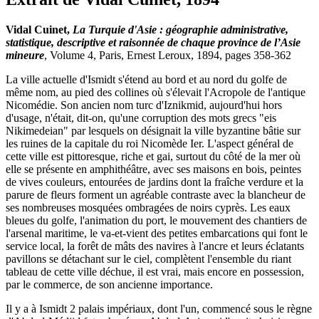
Vidal Cuinet,
La Turquie d'Asie : géographie administrative,
statistique, descriptive et raisonnée de chaque province de l’Asie
mineure
, Volume 4, Paris, Ernest Leroux, 1894, pages 358-362
La ville actuelle d'Ismidt s'étend au bord et au nord du golfe de
même nom, au pied des collines où s'élevait l'Acropole de l'antique
Nicomédie. Son ancien nom turc d'Iznikmid, aujourd'hui hors
d'usage, n'était, dit-on, qu'une corruption des mots grecs "eis
Nikimedeian" par lesquels on désignait la ville byzantine bâtie sur
les ruines de la capitale du roi Nicomède Ier. L'aspect général de
cette ville est pittoresque, riche et gai, surtout du côté de la mer où
elle se présente en amphithéâtre, avec ses maisons en bois, peintes
de vives couleurs, entourées de jardins dont la fraîche verdure et la
parure de fleurs forment un agréable contraste avec la blancheur de
ses nombreuses mosquées ombragées de noirs cyprès. Les eaux
bleues du golfe, l'animation du port, le mouvement des chantiers de
l'arsenal maritime, le va-et-vient des petites embarcations qui font le
service local, la forêt de mâts des navires à l'ancre et leurs éclatants
pavillons se détachant sur le ciel, complètent l'ensemble du riant
tableau de cette ville déchue, il est vrai, mais encore en possession,
par le commerce, de son ancienne importance.
Il y a à Ismidt 2 palais impériaux, dont l'un, commencé sous le règne