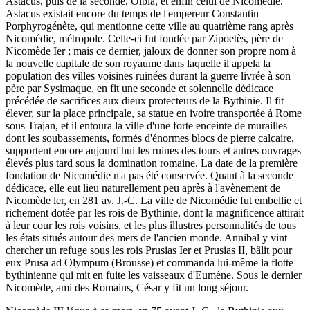
Astacus, puis de la seconde, Olbia, et enfin celui de Nicomédie.
Astacus existait encore du temps de l'empereur Constantin
Porphyrogénète, qui mentionne cette ville au quatrième rang après
Nicomédie, métropole. Celle-ci fut fondée par Zipoetès, père de
Nicomède Ier ; mais ce dernier, jaloux de donner son propre nom à
la nouvelle capitale de son royaume dans laquelle il appela la
population des villes voisines ruinées durant la guerre livrée à son
père par Sysimaque, en fit une seconde et solennelle dédicace
précédée de sacrifices aux dieux protecteurs de la Bythinie. Il fit
élever, sur la place principale, sa statue en ivoire transportée à Rome
sous Trajan, et il entoura la ville d'une forte enceinte de murailles
dont les soubassements, formés d'énormes blocs de pierre calcaire,
supportent encore aujourd'hui les ruines des tours et autres ouvrages
élevés plus tard sous la domination romaine. La date de la première
fondation de Nicomédie n'a pas été conservée. Quant à la seconde
dédicace, elle eut lieu naturellement peu après à l'avènement de
Nicomède ler, en 281 av. J.-C. La ville de Nicomédie fut embellie et
richement dotée par les rois de Bythinie, dont la magnificence attirait
à leur cour les rois voisins, et les plus illustres personnalités de tous
les états situés autour des mers de l'ancien monde. Annibal y vint
chercher un refuge sous les rois Prusias Ier et Prusias II, bâlit pour
eux Prusa ad Olympum (Brousse) et commanda lui-même la flotte
bythinienne qui mit en fuite les vaisseaux d'Eumène. Sous le dernier
Nicomède, ami des Romains, César y fit un long séjour.