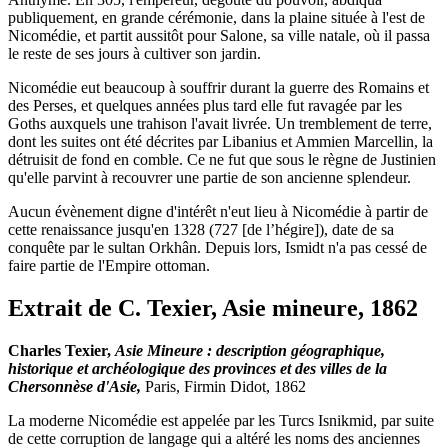
publiquement, en grande cérémonie, dans la plaine située à l'est de
Nicomédie, et partit aussitôt pour Salone, sa ville natale, où il passa
le reste de ses jours à cultiver son jardin.
Nicomédie eut beaucoup à souffrir durant la guerre des Romains et
des Perses, et quelques années plus tard elle fut ravagée par les
Goths auxquels une trahison l'avait livrée. Un tremblement de terre,
dont les suites ont été décrites par Libanius et Ammien Marcellin, la
détruisit de fond en comble. Ce ne fut que sous le règne de Justinien
qu'elle parvint à recouvrer une partie de son ancienne splendeur.
Aucun évènement digne d'intérêt n'eut lieu à Nicomédie à partir de
cette renaissance jusqu'en 1328 (727 [de l’hégire]), date de sa
conquête par le sultan Orkhân. Depuis lors, Ismidt n'a pas cessé de
faire partie de l'Empire ottoman.
Extrait de C. Texier, Asie mineure, 1862
Charles Texier,
Asie Mineure : description géographique,
historique et archéologique des provinces et des villes de la
Chersonnèse d'Asie,
Paris, Firmin Didot, 1862
La moderne Nicomédie est appelée par les Turcs Isnikmid, par suite
de cette corruption de langage qui a altéré les noms des anciennes