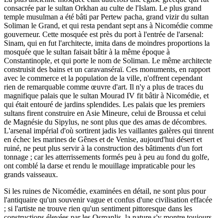
consacrée par le sultan Orkhan au culte de l'Islam. Le plus grand
temple musulman a été bâti par Pertew pacha, grand vizir du sultan
Soliman le Grand, et qui resta pendant sept ans à Nicomédie comme
gouverneur. Cette mosquée est près du port à l'entrée de l'arsenal:
Sinam, qui en fut l'architecte, imita dans de moindres proportions la
mosquée que le sultan faisait bâtir à la même époque à
Constantinople, et qui porte le nom de Soliman. Le même architecte
construisit des bains et un caravanséraï. Ces monuments, en rapport
avec le commerce et la population de la ville, n'offrent cependant
rien de remarquable comme œuvre d'art. Il n'y a plus de traces du
magnifique palais que le sultan Mourad IV fit bâtir à Nicomédie, et
qui était entouré de jardins splendides. Les palais que les premiers
sultans firent construire en Asie Mineure, celui de Broussa et celui
de Magnésie du Sipylus, ne sont plus que des amas de décombres.
L'arsenal impérial d'où sortirent jadis les vaillantes galères qui tinrent
en échec les marines de Gênes et de Venise, aujourd'hui désert et
ruiné, ne peut plus servir à la construction des bâtiments d'un fort
tonnage ; car les atterrissements formés peu à peu au fond du golfe,
ont comblé la darse et rendu le mouillage impraticable pour les
grands vaisseaux.
Si les ruines de Nicomédie, examinées en détail, ne sont plus pour
l'antiquaire qu'un souvenir vague et confus d'une civilisation effacée
; si l'artiste ne trouve rien qu'un sentiment pittoresque dans les
constructions élevées par les Osmanlis, la nature s'y montre toujours