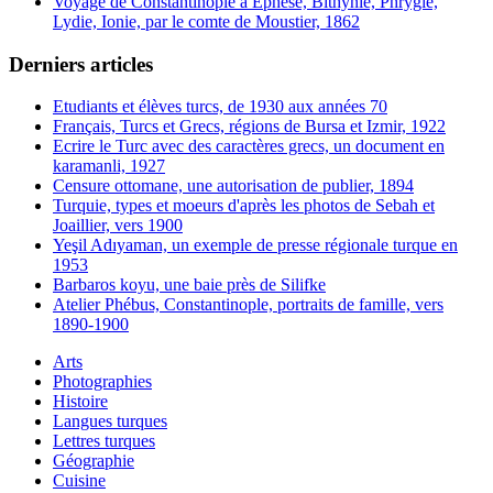
Voyage de Constantinople à Ephèse, Bithynie, Phrygie,
Lydie, Ionie, par le comte de Moustier, 1862
Derniers articles
Etudiants et élèves turcs, de 1930 aux années 70
Français, Turcs et Grecs, régions de Bursa et Izmir, 1922
Ecrire le Turc avec des caractères grecs, un document en
karamanli, 1927
Censure ottomane, une autorisation de publier, 1894
Turquie, types et moeurs d'après les photos de Sebah et
Joaillier, vers 1900
Yeşil Adıyaman, un exemple de presse régionale turque en
1953
Barbaros koyu, une baie près de Silifke
Atelier Phébus, Constantinople, portraits de famille, vers
1890-1900
Arts
Photographies
Histoire
Langues turques
Lettres turques
Géographie
Cuisine