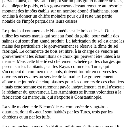
parvient ainsi, en divisant l'impôt sur un plus grand nombre de têtes,
à en alléger le poids, et les gouverneurs devant remettre au trésor le
montant des impôts établis sur un nombre donné d'habitants, sont
enclins à donner un chiffre moindre pour qu'il reste une partie
notable de l'impôt perçu,dans leurs caisses.
Le principal commerce de Nicomédie est le bois et le sel. On a
utilisé les vastes marais qui sont au fond du golfe, pour établir des
salines qui sont d'un grand produit. La fabrication du sel est entre les
mains des particuliers ; le gouvernement se réserve la dîme du sel
fabriqué. Le commerce de bois est libre, à la charge de vendre au
gouvernement les échantillons de choix qui peuvent être utiles à la
marine. Mais cette liberté est chèrement achetée par les charges qui
pèsent sur les habitants ; car les Rayas comme les Turcs, qui
s'occupent du commerce des bois, doivent fournir en corvées les
ouvriers nécessaires au service de la marine. Le gouvernement
alloue une journée de cinq piastres pour les ouvriers de ces chantiers
; mais cette somme est rarement payée intégralement, et nul n'oserait
la réclamer du gouverneur. Les Arméniens se livrent volontiers à la
fabrication du maroquin, qui s'exporte à Constantinople.
La ville moderne de Nicomédie est composée de vingt-trois
quartiers, dont dix-neuf sont habités par les Turcs, trois par les
chrétiens et un par les juifs.
La plus ancienne mosquée était autrefois une église grecque qui fut