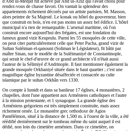
d'Abd ul-Médjid fut achevé par Abd ul-Aziz qui l'avait choisi pour
rendez-vous de chasse favori. On vantait la splendeur des
appartements richement décorés par un artiste parisien, M. Masson,
alors peintre de Sa Majesté. Le konak ou hôtel du gouverneur, bien
que construit en bois, n'en est pas moins un assez bel édifice. L'hôtel
municipal n'a rien de remarquable. L'arsenal maritime, où l'on
construit encore aujourd'hui des frégates, est une fondation du
fameux grand vizir Keuprulu. Parmi les 55 mosquées de cette ville,
on peut citer particulièrement celle que Peter Pacha, grand vizir de
Sultan Suléiman el-qanouni (Soliman le Législateur), fit bâtir par
maître Sinan, sur le modèle de la Suléimaniyé de Constantinople,
qui serait le chef-d'œuvre de ce grand architecte s'il n'était aussi
l'auteur de la Sélimiyé d'Andrinople. Il faut mentionner également la
grande mosquée Orkhaniyé située dans le haut quartier ; c'est une
magnifique église byzantine désaffectée et consacrée au culte
islamique par le sultan Orkhân vers 1330.
On compte à Ismidt et dans sa banlieue 17 églises, 4 monastères, 2
chapelles, dont l'une appartient aux Arméniens catholiques et l'autre
à la mission protestante, et 1 synagogue. La grande église des
Arméniens grégoriens est très simplement construite, mais assez
richement ornée. Le monastère grec orthodoxe de Agios
Pantéléimon, situé à la distance de 1,500 m. à l'ouest de la ville, a été
réédifié dernièrement sur le tombeau même du saint auquel il est
dédié, non loin du cimetière arménien. Dans ce cimetière, on