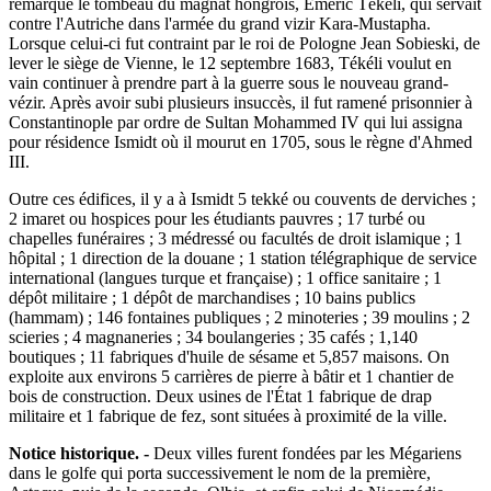
remarque le tombeau du magnat hongrois, Émeric Tékéli, qui servait
contre l'Autriche dans l'armée du grand vizir Kara-Mustapha.
Lorsque celui-ci fut contraint par le roi de Pologne Jean Sobieski, de
lever le siège de Vienne, le 12 septembre 1683, Tékéli voulut en
vain continuer à prendre part à la guerre sous le nouveau grand-
vézir. Après avoir subi plusieurs insuccès, il fut ramené prisonnier à
Constantinople par ordre de Sultan Mohammed IV qui lui assigna
pour résidence Ismidt où il mourut en 1705, sous le règne d'Ahmed
III.
Outre ces édifices, il y a à Ismidt 5 tekké ou couvents de derviches ;
2 imaret ou hospices pour les étudiants pauvres ; 17 turbé ou
chapelles funéraires ; 3 médressé ou facultés de droit islamique ; 1
hôpital ; 1 direction de la douane ; 1 station télégraphique de service
international (langues turque et française) ; 1 office sanitaire ; 1
dépôt militaire ; 1 dépôt de marchandises ; 10 bains publics
(hammam) ; 146 fontaines publiques ; 2 minoteries ; 39 moulins ; 2
scieries ; 4 magnaneries ; 34 boulangeries ; 35 cafés ; 1,140
boutiques ; 11 fabriques d'huile de sésame et 5,857 maisons. On
exploite aux environs 5 carrières de pierre à bâtir et 1 chantier de
bois de construction. Deux usines de l'État 1 fabrique de drap
militaire et 1 fabrique de fez, sont situées à proximité de la ville.
Notice historique. -
Deux villes furent fondées par les Mégariens
dans le golfe qui porta successivement le nom de la première,