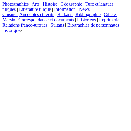
Photographies
|
Arts
|
Histoire
|
Géographie
|
Turc et langues
turques
|
Littérature turque
|
Information
|
News
Cuisine
|
Anecdotes et récits
|
Balkans
|
Bibliographie
|
Cilicie-
Mersin
|
Correspondance et documents
|
Historiens
|
Imprimerie
|
Relations franco-turques
|
Sultans
|
Biographies de personnages
historique
s |