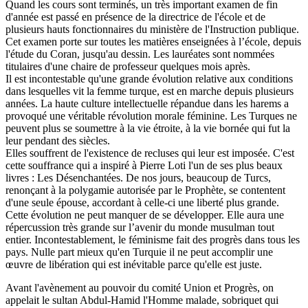
Quand les cours sont terminés, un très important examen de fin
d'année est passé en présence de la directrice de l'école et de
plusieurs hauts fonctionnaires du ministère de l'Instruction publique.
Cet examen porte sur toutes les matières enseignées à l’école, depuis
l'étude du Coran, jusqu'au dessin. Les lauréates sont nommées
titulaires d'une chaire de professeur quelques mois après.
Il est incontestable qu'une grande évolution relative aux conditions
dans lesquelles vit la femme turque, est en marche depuis plusieurs
années. La haute culture intellectuelle répandue dans les harems a
provoqué une véritable révolution morale féminine. Les Turques ne
peuvent plus se soumettre à la vie étroite, à la vie bornée qui fut la
leur pendant des siècles.
Elles souffrent de l'existence de recluses qui leur est imposée. C'est
cette souffrance qui a inspiré à Pierre Loti l'un de ses plus beaux
livres : Les Désenchantées. De nos jours, beaucoup de Turcs,
renonçant à la polygamie autorisée par le Prophète, se contentent
d'une seule épouse, accordant à celle-ci une liberté plus grande.
Cette évolution ne peut manquer de se développer. Elle aura une
répercussion très grande sur l’avenir du monde musulman tout
entier. Incontestablement, le féminisme fait des progrès dans tous les
pays. Nulle part mieux qu'en Turquie il ne peut accomplir une
œuvre de libération qui est inévitable parce qu'elle est juste.
Avant l'avènement au pouvoir du comité Union et Progrès, on
appelait le sultan Abdul-Hamid l'Homme malade, sobriquet qui