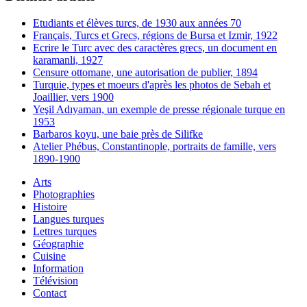
Etudiants et élèves turcs, de 1930 aux années 70
Français, Turcs et Grecs, régions de Bursa et Izmir, 1922
Ecrire le Turc avec des caractères grecs, un document en
karamanli, 1927
Censure ottomane, une autorisation de publier, 1894
Turquie, types et moeurs d'après les photos de Sebah et
Joaillier, vers 1900
Yeşil Adıyaman, un exemple de presse régionale turque en
1953
Barbaros koyu, une baie près de Silifke
Atelier Phébus, Constantinople, portraits de famille, vers
1890-1900
Arts
Photographies
Histoire
Langues turques
Lettres turques
Géographie
Cuisine
Information
Télévision
Contact