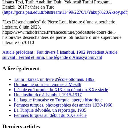
Lisans Tezi, Tarih Anabilim Dalı , Yakınçağ Tarihi Programı,
Denizli, 2017 : thèse en Turc
(
https://gcris.pau.edu.tr/bitstream/11499/2270/1/Yakup%20Aksoy.pdf
"Les Désenchantées" de Pierre Loti, histoire d’une supercherie
littéraire, 8 juin 2023,
https://www.radiofrance.fr/franceculture/podcasts/le-cours-de-l-
histoire/les-desenchantees-de-pierre-loti-histoire-d-une-supercherie-
litteraire-6570110
Article précédent : Fait divers à Istanbul, 1902
Précédent
Article
suivant : Ferhat et Sirin, une légende d'Amasya
Suivant
A lire également
Talim-i kıraat, un livre d'école ottoman, 1892
Un marché pour les femmes à Mezitli
L'école en Turquie du XIXe au début du XXe siècle
Une institutrice à Istanbul, 1915-1917
La langue française en Turquie, aperçu historique
Femmes turques, photographies des années 1930-1960
La Turquie dévoilée, un reportage, 1935
Femmes turques au début du XXe siècle
Derniers articles