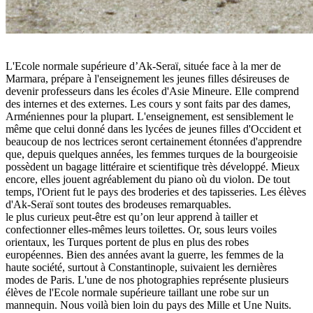
L'Ecole normale supérieure d’Ak-Seraï, située face à la mer de
Marmara, prépare à l'enseignement les jeunes filles désireuses de
devenir professeurs dans les écoles d'Asie Mineure. Elle comprend
des internes et des externes. Les cours y sont faits par des dames,
Arméniennes pour la plupart. L'enseignement, est sensiblement le
même que celui donné dans les lycées de jeunes filles d'Occident et
beaucoup de nos lectrices seront certainement étonnées d'apprendre
que, depuis quelques années, les femmes turques de la bourgeoisie
possèdent un bagage littéraire et scientifique très développé. Mieux
encore, elles jouent agréablement du piano où du violon. De tout
temps, l'Orient fut le pays des broderies et des tapisseries. Les élèves
d'Ak-Seraï sont toutes des brodeuses remarquables.
le plus curieux peut-être est qu’on leur apprend à tailler et
confectionner elles-mêmes leurs toilettes. Or, sous leurs voiles
orientaux, les Turques portent de plus en plus des robes
européennes. Bien des années avant la guerre, les femmes de la
haute société, surtout à Constantinople, suivaient les dernières
modes de Paris. L'une de nos photographies représente plusieurs
élèves de l'Ecole normale supérieure taillant une robe sur un
mannequin. Nous voilà bien loin du pays des Mille et Une Nuits.