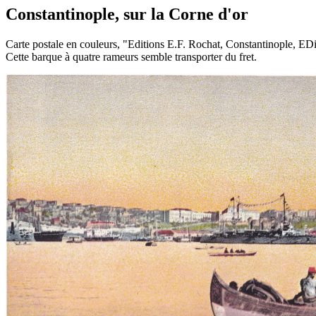
Constantinople, sur la Corne d'or
Carte postale en couleurs, "Editions E.F. Rochat, Constantinople, EDit
Cette barque à quatre rameurs semble transporter du fret.