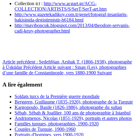
Collection ici :
http://www.acgart.gr/ACG-
COLLECTION/ARTISTS/S/SerT/SerT-art.htm
http://www.gazetekadikoy.com.tr/genel/fotograf-insanlarin-
bakisinida-degistirmistir-h6184.html
http://maviboncuk.blogspot.com/2013/04/theodore-servanis-
cadi-keuy-photographer.html
Article précédent : Sedefdjian, Arshak T. (1866-1938), photographe
à Üsküdar
Précédent
Article suivant : Sinan (Les), photographies
d’une famille de Constantinople, vers 1880-1900
Suivant
A lire également
Soldats turcs de la Première guerre mondiale
Berggren, Guillaume (1835-1920), photographe de la Turquie
Kargopoulo, Basile (1826-1886), photographe du sultan
Sébah, Sébah & Joaillier, 100 ans de photographie à Istanbul
Andriomenos, Nicolas (1851-1929), portraits et autres photos
Familles turques, photographies, 1900-1920
Couples de Turquie, 1900-1960
Portraits d'hommes, vers 1900-1920