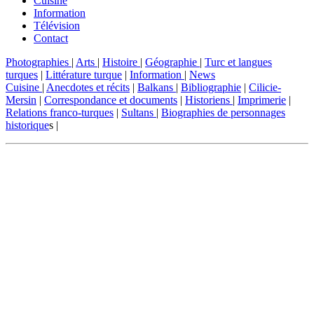
Cuisine
Information
Télévision
Contact
Photographies
|
Arts
|
Histoire
|
Géographie
|
Turc et langues
turques
|
Littérature turque
|
Information
|
News
Cuisine
|
Anecdotes et récits
|
Balkans
|
Bibliographie
|
Cilicie-
Mersin
|
Correspondance et documents
|
Historiens
|
Imprimerie
|
Relations franco-turques
|
Sultans
|
Biographies de personnages
historique
s |