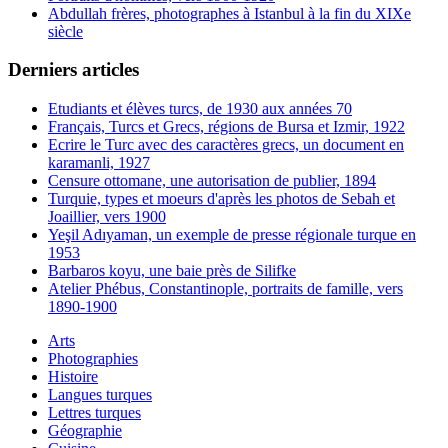
Abdullah frères, photographes à Istanbul à la fin du XIXe
siècle
Derniers articles
Etudiants et élèves turcs, de 1930 aux années 70
Français, Turcs et Grecs, régions de Bursa et Izmir, 1922
Ecrire le Turc avec des caractères grecs, un document en
karamanli, 1927
Censure ottomane, une autorisation de publier, 1894
Turquie, types et moeurs d'après les photos de Sebah et
Joaillier, vers 1900
Yeşil Adıyaman, un exemple de presse régionale turque en
1953
Barbaros koyu, une baie près de Silifke
Atelier Phébus, Constantinople, portraits de famille, vers
1890-1900
Arts
Photographies
Histoire
Langues turques
Lettres turques
Géographie