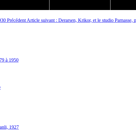
1930
Précédent
Article suivant : Derarsen, Krikor, et le studio Parnasse,
879 à 1950
e
anli, 1927