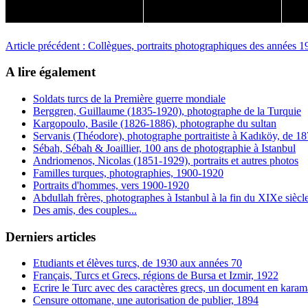
Article précédent : Collègues, portraits photographiques des années 
A lire également
Soldats turcs de la Première guerre mondiale
Berggren, Guillaume (1835-1920), photographe de la Turquie
Kargopoulo, Basile (1826-1886), photographe du sultan
Servanis (Théodore), photographe portraitiste à Kadıköy, de 1
Sébah, Sébah & Joaillier, 100 ans de photographie à Istanbul
Andriomenos, Nicolas (1851-1929), portraits et autres photos
Familles turques, photographies, 1900-1920
Portraits d'hommes, vers 1900-1920
Abdullah frères, photographes à Istanbul à la fin du XIXe siècl
Des amis, des couples...
Derniers articles
Etudiants et élèves turcs, de 1930 aux années 70
Français, Turcs et Grecs, régions de Bursa et Izmir, 1922
Ecrire le Turc avec des caractères grecs, un document en karam
Censure ottomane, une autorisation de publier, 1894