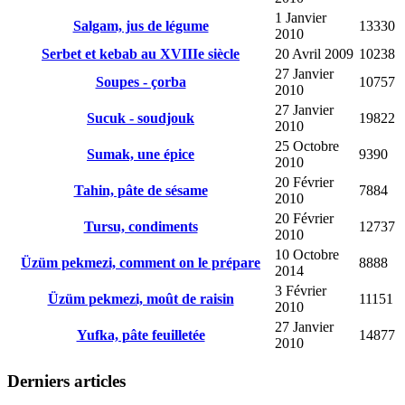
1 Janvier
Salgam, jus de légume
13330
2010
Serbet et kebab au XVIIIe siècle
20 Avril 2009
10238
27 Janvier
Soupes - çorba
10757
2010
27 Janvier
Sucuk - soudjouk
19822
2010
25 Octobre
Sumak, une épice
9390
2010
20 Février
Tahin, pâte de sésame
7884
2010
20 Février
Tursu, condiments
12737
2010
10 Octobre
Üzüm pekmezi, comment on le prépare
8888
2014
3 Février
Üzüm pekmezi, moût de raisin
11151
2010
27 Janvier
Yufka, pâte feuilletée
14877
2010
Derniers articles