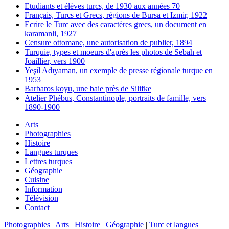
Etudiants et élèves turcs, de 1930 aux années 70
Français, Turcs et Grecs, régions de Bursa et Izmir, 1922
Ecrire le Turc avec des caractères grecs, un document en
karamanli, 1927
Censure ottomane, une autorisation de publier, 1894
Turquie, types et moeurs d'après les photos de Sebah et
Joaillier, vers 1900
Yeşil Adıyaman, un exemple de presse régionale turque en
1953
Barbaros koyu, une baie près de Silifke
Atelier Phébus, Constantinople, portraits de famille, vers
1890-1900
Arts
Photographies
Histoire
Langues turques
Lettres turques
Géographie
Cuisine
Information
Télévision
Contact
Photographies
|
Arts
|
Histoire
|
Géographie
|
Turc et langues