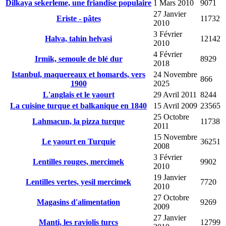
Dilkaya sekerleme, une friandise populaire
1 Mars 2010
9071
27 Janvier
Eriste - pâtes
11732
2010
3 Février
Halva, tahin helvasi
12142
2010
4 Février
Irmik, semoule de blé dur
8929
2018
Istanbul, maquereaux et homards, vers
24 Novembre
866
1900
2025
L'anglais et le yaourt
29 Avril 2011
8244
La cuisine turque et balkanique en 1840
15 Avril 2009
23565
25 Octobre
Lahmacun, la pizza turque
11738
2011
15 Novembre
Le yaourt en Turquie
36251
2008
3 Février
Lentilles rouges, mercimek
9902
2010
19 Janvier
Lentilles vertes, yesil mercimek
7720
2010
27 Octobre
Magasins d'alimentation
9269
2009
27 Janvier
Manti, les raviolis turcs
12799