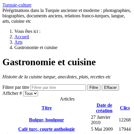
Turquie-culture
Pérégrinations dans la Turquie ancienne et moderne : photographies,
biographies, documents anciens, relations franco-turques, langue,
arts, cuisine etc
Vous êtes ici :
Accueil
Arts
Gastronomie et cuisine
Gastronomie et cuisine
Histoire de la cuisine turque, anecdotes, plats, recettes etc
Filtrer par titre
Filtre
Effacer
Afficher #
Articles
Date de
Titre
Clics
création
27 Janvier
Bulgur, boulgour
12268
2010
Café turc, courte anthologie
5 Mai 2009
17944