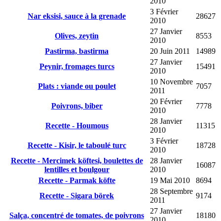
2010
3 Février
Nar eksisi, sauce à la grenade
28627
2010
27 Janvier
Olives, zeytin
8553
2010
Pastirma, bastirma
20 Juin 2011
14989
27 Janvier
Peynir, fromages turcs
15491
2010
10 Novembre
Plats : viande ou poulet
7057
2011
20 Février
Poivrons, biber
7778
2010
28 Janvier
Recette - Houmous
11315
2010
3 Février
Recette - Kisir, le taboulé turc
18728
2010
Recette - Mercimek köftesi, boulettes de
28 Janvier
16087
lentilles et boulgour
2010
Recette - Parmak köfte
19 Mai 2010
8694
28 Septembre
Recette - Sigara börek
9174
2011
27 Janvier
Salça, concentré de tomates, de poivrons
18180
2010