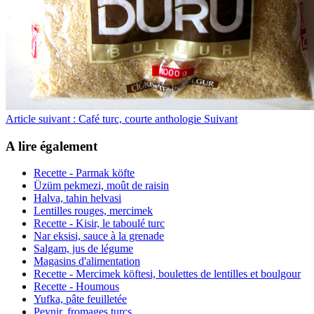
Article suivant : Café turc, courte anthologie
Suivant
A lire également
Recette - Parmak köfte
Üzüm pekmezi, moût de raisin
Halva, tahin helvasi
Lentilles rouges, mercimek
Recette - Kisir, le taboulé turc
Nar eksisi, sauce à la grenade
Salgam, jus de légume
Magasins d'alimentation
Recette - Mercimek köftesi, boulettes de lentilles et boulgour
Recette - Houmous
Yufka, pâte feuilletée
Peynir, fromages turcs