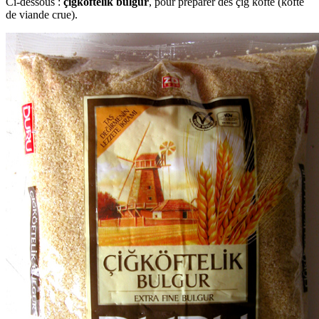
Ci-dessous :
çigköftelik bulgur
, pour préparer des çig köfte (köfte
de viande crue).