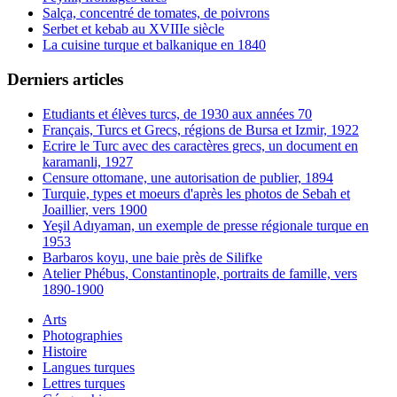
Salça, concentré de tomates, de poivrons
Serbet et kebab au XVIIIe siècle
La cuisine turque et balkanique en 1840
Derniers articles
Etudiants et élèves turcs, de 1930 aux années 70
Français, Turcs et Grecs, régions de Bursa et Izmir, 1922
Ecrire le Turc avec des caractères grecs, un document en
karamanli, 1927
Censure ottomane, une autorisation de publier, 1894
Turquie, types et moeurs d'après les photos de Sebah et
Joaillier, vers 1900
Yeşil Adıyaman, un exemple de presse régionale turque en
1953
Barbaros koyu, une baie près de Silifke
Atelier Phébus, Constantinople, portraits de famille, vers
1890-1900
Arts
Photographies
Histoire
Langues turques
Lettres turques