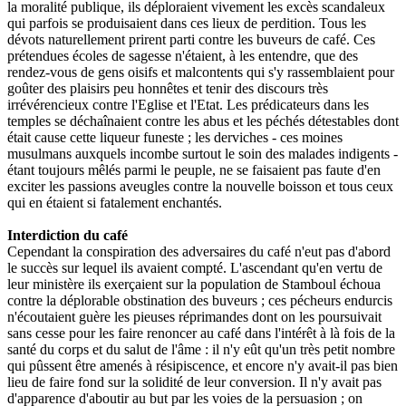
la moralité publique, ils déploraient vivement les excès scandaleux
qui parfois se produisaient dans ces lieux de perdition. Tous les
dévots naturellement prirent parti contre les buveurs de café. Ces
prétendues écoles de sagesse n'étaient, à les entendre, que des
rendez-vous de gens oisifs et malcontents qui s'y rassemblaient pour
goûter des plaisirs peu honnêtes et tenir des discours très
irrévérencieux contre l'Eglise et l'Etat. Les prédicateurs dans les
temples se déchaînaient contre les abus et les péchés détestables dont
était cause cette liqueur funeste ; les derviches - ces moines
musulmans auxquels incombe surtout le soin des malades indigents -
étant toujours mêlés parmi le peuple, ne se faisaient pas faute d'en
exciter les passions aveugles contre la nouvelle boisson et tous ceux
qui en étaient si fatalement enchantés.
Interdiction du café
Cependant la conspiration des adversaires du café n'eut pas d'abord
le succès sur lequel ils avaient compté. L'ascendant qu'en vertu de
leur ministère ils exerçaient sur la population de Stamboul échoua
contre la déplorable obstination des buveurs ; ces pécheurs endurcis
n'écoutaient guère les pieuses réprimandes dont on les poursuivait
sans cesse pour les faire renoncer au café dans l'intérêt à là fois de la
santé du corps et du salut de l'âme : il n'y eût qu'un très petit nombre
qui pûssent être amenés à résipiscence, et encore n'y avait-il pas bien
lieu de faire fond sur la solidité de leur conversion. Il n'y avait pas
d'apparence d'aboutir au but par les voies de la persuasion ; on