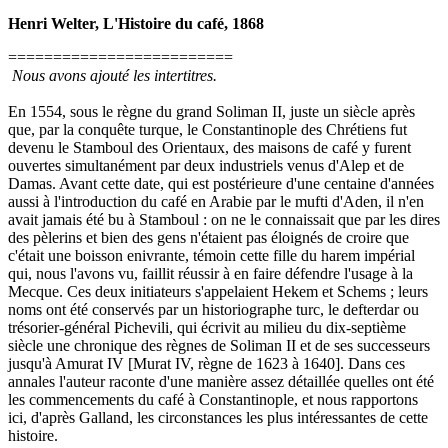
Henri Welter, L'Histoire du café, 1868
=========================
Nous avons ajouté les intertitres.
En 1554, sous le règne du grand Soliman II, juste un siècle après
que, par la conquête turque, le Constantinople des Chrétiens fut
devenu le Stamboul des Orientaux, des maisons de café y furent
ouvertes simultanément par deux industriels venus d'Alep et de
Damas. Avant cette date, qui est postérieure d'une centaine d'années
aussi à l'introduction du café en Arabie par le mufti d'Aden, il n'en
avait jamais été bu à Stamboul : on ne le connaissait que par les dires
des pèlerins et bien des gens n'étaient pas éloignés de croire que
c'était une boisson enivrante, témoin cette fille du harem impérial
qui, nous l'avons vu, faillit réussir à en faire défendre l'usage à la
Mecque. Ces deux initiateurs s'appelaient Hekem et Schems ; leurs
noms ont été conservés par un historiographe turc, le defterdar ou
trésorier-général Pichevili, qui écrivit au milieu du dix-septième
siècle une chronique des règnes de Soliman II et de ses successeurs
jusqu'à Amurat IV [Murat IV, règne de 1623 à 1640]. Dans ces
annales l'auteur raconte d'une manière assez détaillée quelles ont été
les commencements du café à Constantinople, et nous rapportons
ici, d'après Galland, les circonstances les plus intéressantes de cette
histoire.