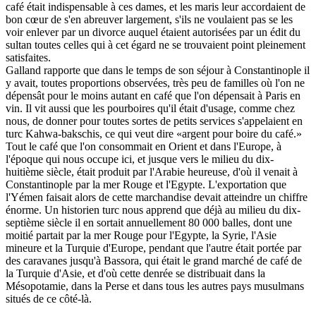
café était indispensable à ces dames, et les maris leur accordaient de
bon cœur de s'en abreuver largement, s'ils ne voulaient pas se les
voir enlever par un divorce auquel étaient autorisées par un édit du
sultan toutes celles qui à cet égard ne se trouvaient point pleinement
satisfaites.
Galland rapporte que dans le temps de son séjour à Constantinople il
y avait, toutes proportions observées, très peu de familles où l'on ne
dépensât pour le moins autant en café que l'on dépensait à Paris en
vin. Il vit aussi que les pourboires qu'il était d'usage, comme chez
nous, de donner pour toutes sortes de petits services s'appelaient en
turc Kahwa-bakschis, ce qui veut dire «argent pour boire du café.»
Tout le café que l'on consommait en Orient et dans l'Europe, à
l'époque qui nous occupe ici, et jusque vers le milieu du dix-
huitième siècle, était produit par l'Arabie heureuse, d'où il venait à
Constantinople par la mer Rouge et l'Egypte. L'exportation que
l'Yémen faisait alors de cette marchandise devait atteindre un chiffre
énorme. Un historien turc nous apprend que déjà au milieu du dix-
septième siècle il en sortait annuellement 80 000 balles, dont une
moitié partait par la mer Rouge pour l'Egypte, la Syrie, l'Asie
mineure et la Turquie d'Europe, pendant que l'autre était portée par
des caravanes jusqu'à Bassora, qui était le grand marché de café de
la Turquie d'Asie, et d'où cette denrée se distribuait dans la
Mésopotamie, dans la Perse et dans tous les autres pays musulmans
situés de ce côté-là.