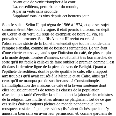
Avant que de venir triompher à la cour.
Là, ce séditieux, perturbateur du monde,
A par sa vertu sans seconde,
Supplanté tous les vins depuis cet heureux jour.
Sous le sultan Sélim II, qui régna de 1566 à 1574, et que ses sujets
surnommèrent Mest ou l'ivrogne, il était permis à chacun, en dépit
du Coran et en vertu du regis ad exemplar, de boire du vin, s'il
pouvait s'en procurer. Son fils Amurat III revint en cela à
l'observance stricte de la Loi et il entendait que tout le monde dans
l'empire s'abstînt, comme lui de boissons fermentées. Le vin était
d'une cherté excessive, tandis que l'infusion du café, de plus en plus
à la mode depuis nombre d'années, se débitait à très bon marché, de
sorte qu'il fut facile à celle-ci de faire oublier le premier, comme il est
dit dans la dernière ligne de la pièce de vers de Belighi. Quant à
l'épithète de séditieux dont le poète qualifie le café, elle a rapport
aux troubles qu'il avait causés à la Mecque et au Caire, ainsi qu'à
ceux qu'il ne manqua pas de susciter aussi à Constantinople.
La multiplication des maisons de café et la faveur soutenue dont
elles jouissaient auprès de toutes les classes de la population
n'avaient pas tardé d'éveiller la sollicitude et la jalousie des ministres
de la religion. Les muftis et les ulémas se plaignaient fort de ce que
ces salles étaient toujours pleines de monde pendant que leurs
mosquées restaient à peu près vides ; ils étaient fâchés que l'on s'y
amusât si bien sans en avoir leur permission, et, comme gardiens de