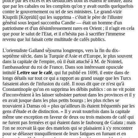
police par les excès et les débauches dont ils étaient le théâtre, ainsi
que par les cabales ou les complots qu'on y avait ourdis quelquefois
contre le gouvernement ou tel de ses ministres. Le grand-vizir
Kiuprili [Köprülü] qui les supprima - c'était le père de l'illustre
général sous lequel succomba Candie — était un homme d'un
patriotisme et d'un désintéressement rares en Orient ; il n'agit en cela
que pour le salut de l'Etat, et il n'hésita pas à sacrifier l'immense
revenu que lui faisait cette multitude de cafés publics.
L'orientaliste Galland séjourna longtemps, vers la fin du dix-
septième siècle, dans la Turquie d'Asie et d'Europe, le plus souvent
dans la capitale de l'empire, où il était attaché à M. de Nointel,
l'ambassadeur du roi de France. Dans son intéressant opuscule
intitulé
Lettre sur le café
, qui fut publié en 1699, il entre dans de
longs détails sur tout ce qui a rapport au grand usage que les Turcs
faisaient alors de l'infusion du café. Il nous dit que ce n'est qu'à
Constantinople qu'on en supprima les débits publics : on ne vit point
d'inconvénient à les laisser subsister partout dans les provinces et il y
en avait jusque dans les plus petits bourgs ; les plus riches se
trouvaient à Damas où « plus qu'ailleurs ils étaient fréquentés par les
gens d'étude et de distinction. » Il y avait toutefois dans la capitale
même une exception en faveur de deux ou trois maisons de café qui
ne furent pas fermées et qui étaient dans le faubourg de Galata ; mais
l'on ne recevait là que des matelots qui se plaisaient à s'y rencontrer
pour se délasser tranquillement de leurs fatigues en fumant et en