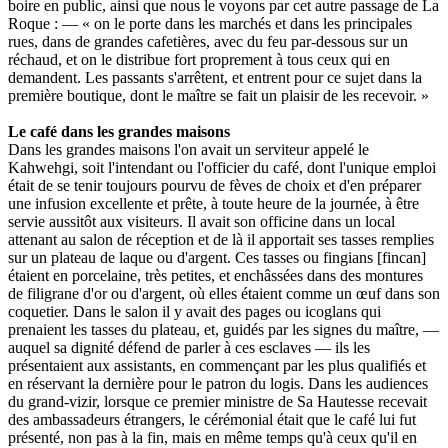
boire en public, ainsi que nous le voyons par cet autre passage de La
Roque : — « on le porte dans les marchés et dans les principales
rues, dans de grandes cafetières, avec du feu par-dessous sur un
réchaud, et on le distribue fort proprement à tous ceux qui en
demandent. Les passants s'arrêtent, et entrent pour ce sujet dans la
première boutique, dont le maître se fait un plaisir de les recevoir. »
Le café dans les grandes maisons
Dans les grandes maisons l'on avait un serviteur appelé le
Kahwehgi, soit l'intendant ou l'officier du café, dont l'unique emploi
était de se tenir toujours pourvu de fèves de choix et d'en préparer
une infusion excellente et prête, à toute heure de la journée, à être
servie aussitôt aux visiteurs. Il avait son officine dans un local
attenant au salon de réception et de là il apportait ses tasses remplies
sur un plateau de laque ou d'argent. Ces tasses ou fingians [fincan]
étaient en porcelaine, très petites, et enchâssées dans des montures
de filigrane d'or ou d'argent, où elles étaient comme un œuf dans son
coquetier. Dans le salon il y avait des pages ou icoglans qui
prenaient les tasses du plateau, et, guidés par les signes du maître, —
auquel sa dignité défend de parler à ces esclaves — ils les
présentaient aux assistants, en commençant par les plus qualifiés et
en réservant la dernière pour le patron du logis. Dans les audiences
du grand-vizir, lorsque ce premier ministre de Sa Hautesse recevait
des ambassadeurs étrangers, le cérémonial était que le café lui fut
présenté, non pas à la fin, mais en même temps qu'à ceux qu'il en