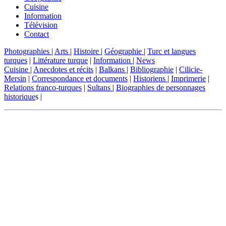
Cuisine
Information
Télévision
Contact
Photographies
|
Arts
|
Histoire
|
Géographie
|
Turc et langues
turques
|
Littérature turque
|
Information
|
News
Cuisine
|
Anecdotes et récits
|
Balkans
|
Bibliographie
|
Cilicie-
Mersin
|
Correspondance et documents
|
Historiens
|
Imprimerie
|
Relations franco-turques
|
Sultans
|
Biographies de personnages
historique
s |