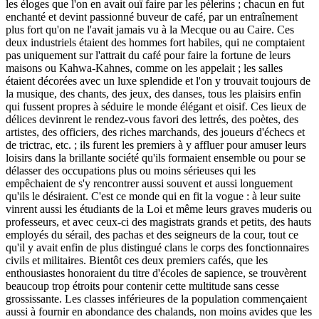
les éloges que l'on en avait ouï faire par les pèlerins ; chacun en fut
enchanté et devint passionné buveur de café, par un entraînement
plus fort qu'on ne l'avait jamais vu à la Mecque ou au Caire. Ces
deux industriels étaient des hommes fort habiles, qui ne comptaient
pas uniquement sur l'attrait du café pour faire la fortune de leurs
maisons ou Kahwa-Kahnes, comme on les appelait ; les salles
étaient décorées avec un luxe splendide et l'on y trouvait toujours de
la musique, des chants, des jeux, des danses, tous les plaisirs enfin
qui fussent propres à séduire le monde élégant et oisif. Ces lieux de
délices devinrent le rendez-vous favori des lettrés, des poètes, des
artistes, des officiers, des riches marchands, des joueurs d'échecs et
de trictrac, etc. ; ils furent les premiers à y affluer pour amuser leurs
loisirs dans la brillante société qu'ils formaient ensemble ou pour se
délasser des occupations plus ou moins sérieuses qui les
empêchaient de s'y rencontrer aussi souvent et aussi longuement
qu'ils le désiraient. C'est ce monde qui en fit la vogue : à leur suite
vinrent aussi les étudiants de la Loi et même leurs graves muderis ou
professeurs, et avec ceux-ci des magistrats grands et petits, des hauts
employés du sérail, des pachas et des seigneurs de la cour, tout ce
qu'il y avait enfin de plus distingué clans le corps des fonctionnaires
civils et militaires. Bientôt ces deux premiers cafés, que les
enthousiastes honoraient du titre d'écoles de sapience, se trouvèrent
beaucoup trop étroits pour contenir cette multitude sans cesse
grossissante. Les classes inférieures de la population commençaient
aussi à fournir en abondance des chalands, non moins avides que les