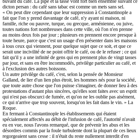
buvant du café. La pipe et la tasse vont fort bien ensemble suivant ce
dicton persan : du café sans tabac est comme un mets sans sel.
« On peut dire cependant que leur suppression à Constantinople a
fait que l'on y prend davantage de café, n'y ayant ni maison, ni
famille, riche ou pauvre, turque, ou grecque, arménienne, ou juive,
toutes nations fort nombreuses dans cette ville, où l'on n'en prenne
au moins deux fois par jour ; plusieurs en prennent encore presque à
toute heure, parce que c'est un usage d'en présenter dans les maisons
à tous ceux qui viennent, pour quelque sujet que ce soit, et que ce
serait une incivilité de ne point offrir le café, ou de le refuser ; ce qui
fait qu'il y a une infinité de gens qui en prennent plus de vingt tasses
par jour, et sans en être incommodés, privilège particulier au café, et
à l'exclusion des autres boissons.
Un autre privilège du café, c'est, selon la pensée de Monsieur
Galland, de lier d'un lien plus étroit, les hommes nés pour la société,
que toute autre chose que l'on puisse s'imaginer, de donner lieu à des
protestations d'autant plus sincères, qu'elles sont faites avec un esprit
qui n'est pas obscurci de fumée, et qu'on ne les oublie pas aisément,
ce qui n'arrive que trop souvent, lorsqu'on les fait dans le vin. » La
Roque.
En fermant à Constantinople les établissements qui étaient
spécialement affectés au débit de l'infusion de café, l'autorité n'avait
eu en vue, nous l'avons remarqué, que de prévenir les abus et les
désordres commis par la foule turbulente dont la plupart de ces lieux
regorgeaient sans cesse : il n'était du reste nullement interdit d'en