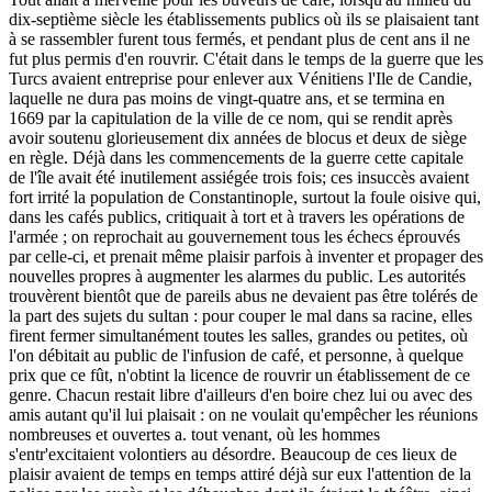
dix-septième siècle les établissements publics où ils se plaisaient tant
à se rassembler furent tous fermés, et pendant plus de cent ans il ne
fut plus permis d'en rouvrir. C'était dans le temps de la guerre que les
Turcs avaient entreprise pour enlever aux Vénitiens l'Ile de Candie,
laquelle ne dura pas moins de vingt-quatre ans, et se termina en
1669 par la capitulation de la ville de ce nom, qui se rendit après
avoir soutenu glorieusement dix années de blocus et deux de siège
en règle. Déjà dans les commencements de la guerre cette capitale
de l'île avait été inutilement assiégée trois fois; ces insuccès avaient
fort irrité la population de Constantinople, surtout la foule oisive qui,
dans les cafés publics, critiquait à tort et à travers les opérations de
l'armée ; on reprochait au gouvernement tous les échecs éprouvés
par celle-ci, et prenait même plaisir parfois à inventer et propager des
nouvelles propres à augmenter les alarmes du public. Les autorités
trouvèrent bientôt que de pareils abus ne devaient pas être tolérés de
la part des sujets du sultan : pour couper le mal dans sa racine, elles
firent fermer simultanément toutes les salles, grandes ou petites, où
l'on débitait au public de l'infusion de café, et personne, à quelque
prix que ce fût, n'obtint la licence de rouvrir un établissement de ce
genre. Chacun restait libre d'ailleurs d'en boire chez lui ou avec des
amis autant qu'il lui plaisait : on ne voulait qu'empêcher les réunions
nombreuses et ouvertes a. tout venant, où les hommes
s'entr'excitaient volontiers au désordre. Beaucoup de ces lieux de
plaisir avaient de temps en temps attiré déjà sur eux l'attention de la