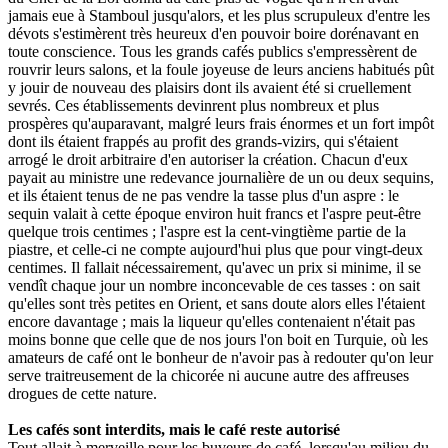
jamais eue à Stamboul jusqu'alors, et les plus scrupuleux d'entre les
dévots s'estimèrent très heureux d'en pouvoir boire dorénavant en
toute conscience. Tous les grands cafés publics s'empressèrent de
rouvrir leurs salons, et la foule joyeuse de leurs anciens habitués pût
y jouir de nouveau des plaisirs dont ils avaient été si cruellement
sevrés. Ces établissements devinrent plus nombreux et plus
prospères qu'auparavant, malgré leurs frais énormes et un fort impôt
dont ils étaient frappés au profit des grands-vizirs, qui s'étaient
arrogé le droit arbitraire d'en autoriser la création. Chacun d'eux
payait au ministre une redevance journalière de un ou deux sequins,
et ils étaient tenus de ne pas vendre la tasse plus d'un aspre : le
sequin valait à cette époque environ huit francs et l'aspre peut-être
quelque trois centimes ; l'aspre est la cent-vingtième partie de la
piastre, et celle-ci ne compte aujourd'hui plus que pour vingt-deux
centimes. Il fallait nécessairement, qu'avec un prix si minime, il se
vendît chaque jour un nombre inconcevable de ces tasses : on sait
qu'elles sont très petites en Orient, et sans doute alors elles l'étaient
encore davantage ; mais la liqueur qu'elles contenaient n'était pas
moins bonne que celle que de nos jours l'on boit en Turquie, où les
amateurs de café ont le bonheur de n'avoir pas à redouter qu'on leur
serve traitreusement de la chicorée ni aucune autre des affreuses
drogues de cette nature.
Les cafés sont interdits, mais le café reste autorisé
Tout allait à merveille pour les buveurs de café, lorsqu'au milieu du