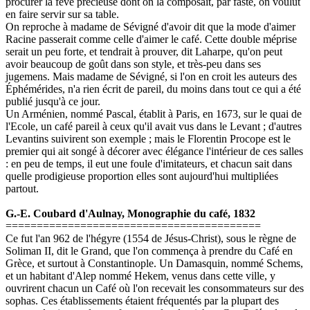
procurer la fève précieuse dont on la composait, par faste, on voulut
en faire servir sur sa table.
On reproche à madame de Sévigné d'avoir dit que la mode d'aimer
Racine passerait comme celle d'aimer le café. Cette double méprise
serait un peu forte, et tendrait à prouver, dit Laharpe, qu'on peut
avoir beaucoup de goût dans son style, et très-peu dans ses
jugemens. Mais madame de Sévigné, si l'on en croit les auteurs des
Éphémérides, n'a rien écrit de pareil, du moins dans tout ce qui a été
publié jusqu'à ce jour.
Un Arménien, nommé Pascal, établit à Paris, en 1673, sur le quai de
l'Ecole, un café pareil à ceux qu'il avait vus dans le Levant ; d'autres
Levantins suivirent son exemple ; mais le Florentin Procope est le
premier qui ait songé à décorer avec élégance l'intérieur de ces salles
: en peu de temps, il eut une foule d'imitateurs, et chacun sait dans
quelle prodigieuse proportion elles sont aujourd'hui multipliées
partout.
G.-E. Coubard d'Aulnay, Monographie du café, 1832
=========================================
Ce fut l'an 962 de l'hégyre (1554 de Jésus-Christ), sous le règne de
Soliman II, dit le Grand, que l'on commença à prendre du Café en
Grèce, et surtout à Constantinople. Un Damasquin, nommé Schems,
et un habitant d'Alep nommé Hekem, venus dans cette ville, y
ouvrirent chacun un Café où l'on recevait les consommateurs sur des
sophas. Ces établissements étaient fréquentés par la plupart des