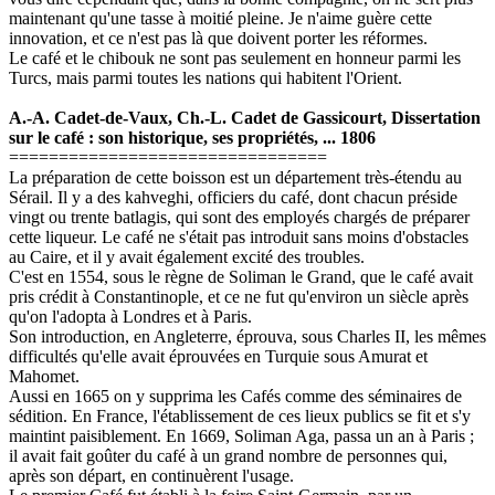
maintenant qu'une tasse à moitié pleine. Je n'aime guère cette
innovation, et ce n'est pas là que doivent porter les réformes.
Le café et le chibouk ne sont pas seulement en honneur parmi les
Turcs, mais parmi toutes les nations qui habitent l'Orient.
A.-A. Cadet-de-Vaux, Ch.-L. Cadet de Gassicourt, Dissertation
sur le café : son historique, ses propriétés, ... 1806
================================
La préparation de cette boisson est un département très-étendu au
Sérail. Il y a des kahveghi, officiers du café, dont chacun préside
vingt ou trente batlagis, qui sont des employés chargés de préparer
cette liqueur. Le café ne s'était pas introduit sans moins d'obstacles
au Caire, et il y avait également excité des troubles.
C'est en 1554, sous le règne de Soliman le Grand, que le café avait
pris crédit à Constantinople, et ce ne fut qu'environ un siècle après
qu'on l'adopta à Londres et à Paris.
Son introduction, en Angleterre, éprouva, sous Charles II, les mêmes
difficultés qu'elle avait éprouvées en Turquie sous Amurat et
Mahomet.
Aussi en 1665 on y supprima les Cafés comme des séminaires de
sédition. En France, l'établissement de ces lieux publics se fit et s'y
maintint paisiblement. En 1669, Soliman Aga, passa un an à Paris ;
il avait fait goûter du café à un grand nombre de personnes qui,
après son départ, en continuèrent l'usage.