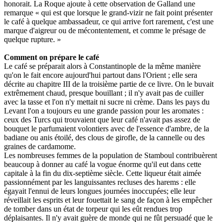
honorait. La Roque ajoute à cette observation de Galland une
remarque « qui est que lorsque le grand-vizir ne fait point présenter
le café à quelque ambassadeur, ce qui arrive fort rarement, c'est une
marque d'aigreur ou de mécontentement, et comme le présage de
quelque rupture. »
Comment on prépare le café
Le café se préparait alors à Constantinople de la même manière
qu'on le fait encore aujourd'hui partout dans l'Orient ; elle sera
décrite au chapitre III de la troisième partie de ce livre. On le buvait
extrêmement chaud, presque bouillant ; il n'y avait pas de cuiller
avec la tasse et l'on n'y mettait ni sucre ni crème. Dans les pays du
Levant l'on a toujours eu une grande passion pour les aromates :
ceux des Turcs qui trouvaient que leur café n'avait pas assez de
bouquet le parfumaient volontiers avec de l'essence d'ambre, de la
badiane ou anis étoilé, des clous de girofle, de la cannelle ou des
graines de cardamome.
Les nombreuses femmes de la population de Stamboul contribuèrent
beaucoup à donner au café la vogue énorme qu'il eut dans cette
capitale à la fin du dix-septième siècle. Cette liqueur était aimée
passionnément par les languissantes recluses des harems : elle
égayait l'ennui de leurs longues journées inoccupées; elle leur
réveillait les esprits et leur fouettait le sang de façon à les empêcher
de tomber dans un état de torpeur qui les eût rendues trop
déplaisantes. Il n'y avait guère de monde qui ne fût persuadé que le