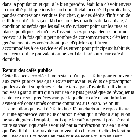
dans la population et qui, à le bien prendre, était loin d'avoir envers
la moralité publique tous les tort dont il était accusé. Il permit alors,
par des concessions vendues fort cher, que des débits d'infusion de
café fussent établis çà et là dans tous les quartiers de la capitale, à
condition toutefois que les salles n'ouvrissent point sur les rues et
places publiques, et qu'elles fussent assez peu spacieuses pour ne
recevoir à la fois qu'un petit nombre de consommateurs : c'étaient
généralement des arrière-boutiques d'épiciers qui furent
accommodées à ce service et elles eurent pour principaux habitués
tous ceux qui ne pouvaient ou ne voulaient préparer leur café à
domicile.
Retour des cafés publics
Cette licence accordée, il ne restait qu'un pas à faire pour en revenir
aux cafés publics tels qu'ils existaient avant les édits de proscription
qui les avaient supprimés. Cela ne tarda pas d'avoir lieu. Il vint un
nouveau grand-mufti qui n'eut rien de plus pressé que de révoquer la
sentence de son prédécesseur, par laquelle le café et son infusion
avaient été condamnés comme contraires au Coran. Selon lui
l'assimilation qui avait été faite du café au charbon ne reposait que
sur une apparence vaine : le charbon n'était qu'un résidu auquel on
ne savait guère d'emploi, tandis que le café ne prenait précisément
toute sa valeur qu'après avoir été par la torréfaction mis en un état
qui l'avait fait à tort ravaler au niveau du charbon. Cette déclaration
du Chef de la Loi donna au café plus de vogue qu'il n'en avait