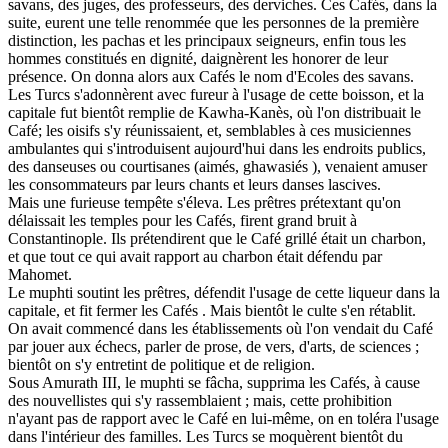
savans, des juges, des professeurs, des derviches. Ces Cafés, dans la
suite, eurent une telle renommée que les personnes de la première
distinction, les pachas et les principaux seigneurs, enfin tous les
hommes constitués en dignité, daignèrent les honorer de leur
présence. On donna alors aux Cafés le nom d'Ecoles des savans.
Les Turcs s'adonnèrent avec fureur à l'usage de cette boisson, et la
capitale fut bientôt remplie de Kawha-Kanès, où l'on distribuait le
Café; les oisifs s'y réunissaient, et, semblables à ces musiciennes
ambulantes qui s'introduisent aujourd'hui dans les endroits publics,
des danseuses ou courtisanes (aimés, ghawasiés ), venaient amuser
les consommateurs par leurs chants et leurs danses lascives.
Mais une furieuse tempête s'éleva. Les prêtres prétextant qu'on
délaissait les temples pour les Cafés, firent grand bruit à
Constantinople. Ils prétendirent que le Café grillé était un charbon,
et que tout ce qui avait rapport au charbon était défendu par
Mahomet.
Le muphti soutint les prêtres, défendit l'usage de cette liqueur dans la
capitale, et fit fermer les Cafés . Mais bientôt le culte s'en rétablit.
On avait commencé dans les établissements où l'on vendait du Café
par jouer aux échecs, parler de prose, de vers, d'arts, de sciences ;
bientôt on s'y entretint de politique et de religion.
Sous Amurath III, le muphti se fâcha, supprima les Cafés, à cause
des nouvellistes qui s'y rassemblaient ; mais, cette prohibition
n'ayant pas de rapport avec le Café en lui-même, on en toléra l'usage
dans l'intérieur des familles. Les Turcs se moquèrent bientôt du