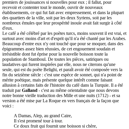
premiers de jouissances si nouvelles pour eux ; il fallut, pour
recevoir et contenter tout le monde, ouvrir de nouveaux
établissements, ce qui fut fait avec empressement, et dans la plupart
des quartiers de la ville, soit par les deux Syriens, soit par les
nombreux émules que leur prospérité inouïe avait fait surgir à côté
d'eux.
Le café a été célébré par les poètes turcs, moins souvent il est vrai, et
surtout avec moins d'art et d'esprit qu'il n'a été chanté par les Arabes.
Beaucoup d'entre eux n'y ont touché que pour se moquer, dans des
épigrammes assez bien réussies, de cet engouement soudain et
irrésistible dont fut éprise pour la nouvelle boisson toute la
population de Stamboul. De toutes les pièces, satiriques ou
laudatives qui furent inspirées par elle, nous ne citerons qu'une
seule, qui est du poète Belighi, et paraît avoir été composée vers la
fin du seizième siècle : c'est une espèce de sonnet, qui n'a point de
mérite poétique, mais présente quelque intérêt comme faisant
allusion à certains faits de l'histoire du café dans la Turquie. Il a été
traduit par
Galland
- c'est au même orientaliste que nous devons
notre bonne vieille traduction des Mille et une nuits (1712) - et sa
version a été mise par La Roque en vers français de la façon que
voici :
A Damas, Alep, au grand Caire,
Il s'est promené tour à tour.
Ce doux fruit qui fournit une boisson si chère,