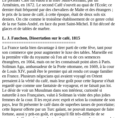
Le premier Café fut établi à la foire Saint-Germain, par un
Arménien, en 1672. Le second Café s'ouvrit au quai de l'Ecole; ce
dernier était fréquenté par des chevaliers de Malte et des étrangers ;
le prix de la tasse de café, à cette époque, était de deux sols six
deniers. On cite comme le troisième établissement de ce genre celui
de la rue Saint-André, en face du pont Saint-Michel. Il fut décoré de
glaces et de tables de marbre.
L. J. Fauchon, Dissertation sur le café, 1815
===============================
La France tarda bien davantage à tirer parti de cette fève, tant pour
son commerce qne pour augmenter le luxe des tables. Marseille est
la première ville du royaume où l'on ait vu de ces semences
étrangères, en 1664, mais on ne les connaissait point alors à Paris.
Soliman Aga, ambassadeur de la Porte ottomane, en 1669, à la cour
de Louis XIV, paraît être le premier qui ait rendu cet usage familier
en France. Plusieurs négocians qui avaient voyagé en Orient
prenaient à la vérité du café, mais leur goût pour cette liqueur n'était
regardé que comme une fantaisie de voyageur, et ne faisait pas loi.
Le désir de voir un Musulman dans son intérieur, curiosité si
naturelle à nos Françaises, valut à Soliman la visite des plus jolies
femmes de la cour. Il les reçut avec esprit et selon la coutume de son
pays, leur fit présenter le café dans de superbes tasses de porcelaine;
cette liqueur offerte par un Turc galant, ne pouvait manquer de faire
fortune, aussi y prit-on goût, et quoiqu'il fût très-difficile de se