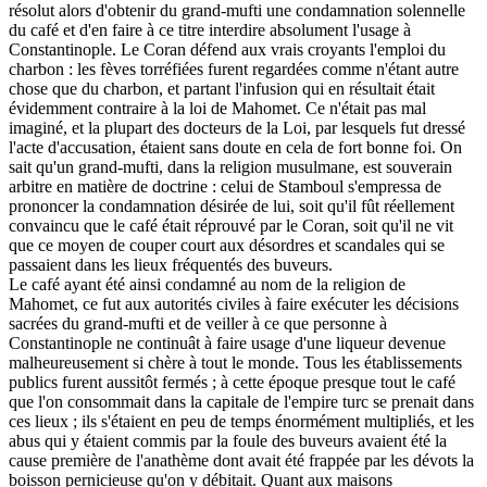
résolut alors d'obtenir du grand-mufti une condamnation solennelle
du café et d'en faire à ce titre interdire absolument l'usage à
Constantinople. Le Coran défend aux vrais croyants l'emploi du
charbon : les fèves torréfiées furent regardées comme n'étant autre
chose que du charbon, et partant l'infusion qui en résultait était
évidemment contraire à la loi de Mahomet. Ce n'était pas mal
imaginé, et la plupart des docteurs de la Loi, par lesquels fut dressé
l'acte d'accusation, étaient sans doute en cela de fort bonne foi. On
sait qu'un grand-mufti, dans la religion musulmane, est souverain
arbitre en matière de doctrine : celui de Stamboul s'empressa de
prononcer la condamnation désirée de lui, soit qu'il fût réellement
convaincu que le café était réprouvé par le Coran, soit qu'il ne vit
que ce moyen de couper court aux désordres et scandales qui se
passaient dans les lieux fréquentés des buveurs.
Le café ayant été ainsi condamné au nom de la religion de
Mahomet, ce fut aux autorités civiles à faire exécuter les décisions
sacrées du grand-mufti et de veiller à ce que personne à
Constantinople ne continuât à faire usage d'une liqueur devenue
malheureusement si chère à tout le monde. Tous les établissements
publics furent aussitôt fermés ; à cette époque presque tout le café
que l'on consommait dans la capitale de l'empire turc se prenait dans
ces lieux ; ils s'étaient en peu de temps énormément multipliés, et les
abus qui y étaient commis par la foule des buveurs avaient été la
cause première de l'anathème dont avait été frappée par les dévots la
boisson pernicieuse qu'on y débitait. Quant aux maisons