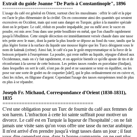
Extrait du guide Joanne "De Paris à Constantinople", 1896
=================================
L'usage du café est général en Orient, surtout chez les musulmans : offrir le café et la pipe
est l'acte le plus élémentaire de la civilité. On en consomme ainsi des quantités qui seraient
excessives en Occident, mais qui sont sans danger en Turquie, grâce à la manière spéciale
dont on le prépare. Le café, réduit en poudre impalpable, pur ou mêlé avec le sucre en
poudre, est mis avec l'eau dans une petite bouilloire en métal, que l'on chauffe rapidement
jusqu'à l'ébullition. Cette simple décoction est immédiatement versée chaude dans une tasse
très petite avec le marc, dont la partie la plus lourde se dépose au fond du vase, tandis que la
plus légère forme à la surface du liquide une mousse légère que les Turcs désignent sous le
nom de kaïmak (crème). Ainsi fait, le café n'a pas le goût empyreumatique ni la force de la
boisson préparée à l'européenne. La poudre, qui reste mêlée au liquide, répugne d'abord aux
Occidentaux, mais on s'y fait rapidement, et on apprécie bientôt ce qu'elle ajoute de tin et de
réconfortant à la saveur de cette boisson. Les petites tasses rondes en porcelaine (findjan),
dans lesquelles on sert le café, n'ont pas de pied et ne sauraient se tenir en équilibre, on les
pose sur une sorte de godet ou de coquetier [zârf], qui le plus ordinairement est en cuivre et,
chez les riches, en filigrane d'argent. Cependant l'usage des tasses européennes tend de plus
en plus à se répandre.
Joseph Fr. Michaud, Correspondance d'Orient (1830-1831),
1835
=================================
C'est une obligation pour un Turc de fournir du café aux femmes de
son harem. L'infraction à cette loi sainte suffirait pour motiver un
divorce. Le café est en Turquie la liqueur de l'hospitalité ; on ne fait
jamais une visite sans qu'on vous offre une tasse du nectar arabique.
Il m'est arrivé d'en prendre jusqu'à vingt tasses dans un jour ; il faut
vous dire cependant que, dans la bonne compagnie, on ne sert plus