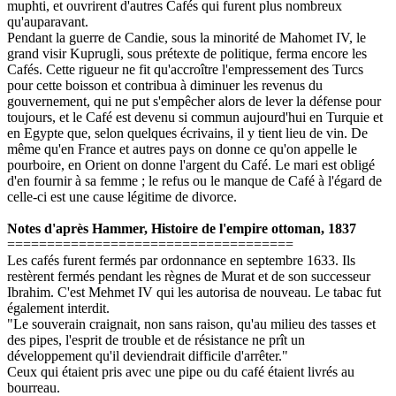
muphti, et ouvrirent d'autres Cafés qui furent plus nombreux
qu'auparavant.
Pendant la guerre de Candie, sous la minorité de Mahomet IV, le
grand visir Kuprugli, sous prétexte de politique, ferma encore les
Cafés. Cette rigueur ne fit qu'accroître l'empressement des Turcs
pour cette boisson et contribua à diminuer les revenus du
gouvernement, qui ne put s'empêcher alors de lever la défense pour
toujours, et le Café est devenu si commun aujourd'hui en Turquie et
en Egypte que, selon quelques écrivains, il y tient lieu de vin. De
même qu'en France et autres pays on donne ce qu'on appelle le
pourboire, en Orient on donne l'argent du Café. Le mari est obligé
d'en fournir à sa femme ; le refus ou le manque de Café à l'égard de
celle-ci est une cause légitime de divorce.
Notes d'après Hammer, Histoire de l'empire ottoman, 1837
====================================
Les cafés furent fermés par ordonnance en septembre 1633. Ils
restèrent fermés pendant les règnes de Murat et de son successeur
Ibrahim. C'est Mehmet IV qui les autorisa de nouveau. Le tabac fut
également interdit.
"Le souverain craignait, non sans raison, qu'au milieu des tasses et
des pipes, l'esprit de trouble et de résistance ne prît un
développement qu'il deviendrait difficile d'arrêter."
Ceux qui étaient pris avec une pipe ou du café étaient livrés au
bourreau.