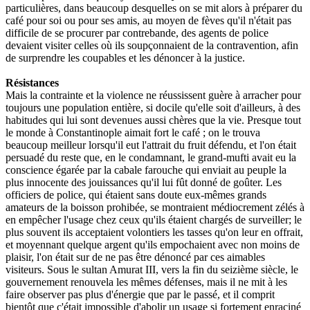
particulières, dans beaucoup desquelles on se mit alors à préparer du
café pour soi ou pour ses amis, au moyen de fèves qu'il n'était pas
difficile de se procurer par contrebande, des agents de police
devaient visiter celles où ils soupçonnaient de la contravention, afin
de surprendre les coupables et les dénoncer à la justice.
Résistances
Mais la contrainte et la violence ne réussissent guère à arracher pour
toujours une population entière, si docile qu'elle soit d'ailleurs, à des
habitudes qui lui sont devenues aussi chères que la vie. Presque tout
le monde à Constantinople aimait fort le café ; on le trouva
beaucoup meilleur lorsqu'il eut l'attrait du fruit défendu, et l'on était
persuadé du reste que, en le condamnant, le grand-mufti avait eu la
conscience égarée par la cabale farouche qui enviait au peuple la
plus innocente des jouissances qu'il lui fût donné de goûter. Les
officiers de police, qui étaient sans doute eux-mêmes grands
amateurs de la boisson prohibée, se montraient médiocrement zélés à
en empêcher l'usage chez ceux qu'ils étaient chargés de surveiller; le
plus souvent ils acceptaient volontiers les tasses qu'on leur en offrait,
et moyennant quelque argent qu'ils empochaient avec non moins de
plaisir, l'on était sur de ne pas être dénoncé par ces aimables
visiteurs. Sous le sultan Amurat III, vers la fin du seizième siècle, le
gouvernement renouvela les mêmes défenses, mais il ne mit à les
faire observer pas plus d'énergie que par le passé, et il comprit
bientôt que c'était impossible d'abolir un usage si fortement enraciné