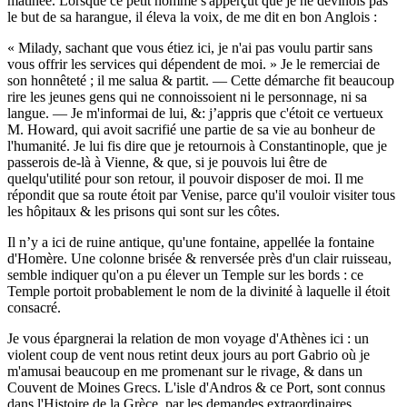
matinée. Lorsque ce petit homme s'apperçut que je ne devinois pas
le but de sa harangue, il éleva la voix, de me dit en bon Anglois :
« Milady, sachant que vous étiez ici, je n'ai pas voulu partir sans
vous offrir les services qui dépendent de moi. » Je le remerciai de
son honnêteté ; il me salua & partit. — Cette démarche fit beaucoup
rire les jeunes gens qui ne connoissoient ni le personnage, ni sa
langue. — Je m'informai de lui, &: j’appris que c'étoit ce vertueux
M. Howard, qui avoit sacrifié une partie de sa vie au bonheur de
l'humanité. Je lui fis dire que je retournois à Constantinople, que je
passerois de-là à Vienne, & que, si je pouvois lui être de
quelqu'utilité pour son retour, il pouvoir disposer de moi. Il me
répondit que sa route étoit par Venise, parce qu'il vouloir visiter tous
les hôpitaux & les prisons qui sont sur les côtes.
Il n’y a ici de ruine antique, qu'une fontaine, appellée la fontaine
d'Homère. Une colonne brisée & renversée près d'un clair ruisseau,
semble indiquer qu'on a pu élever un Temple sur les bords : ce
Temple portoit probablement le nom de la divinité à laquelle il étoit
consacré.
Je vous épargnerai la relation de mon voyage d'Athènes ici : un
violent coup de vent nous retint deux jours au port Gabrio où je
m'amusai beaucoup en me promenant sur le rivage, & dans un
Couvent de Moines Grecs. L'isle d'Andros & ce Port, sont connus
dans l'Histoire de la Grèce, par les demandes extraordinaires