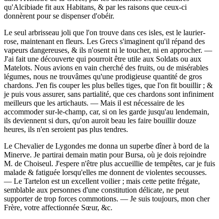
qu'Alcibiade fit aux Habitans, & par les raisons que ceux-ci
donnèrent pour se dispenser d'obéir.
Le seul arbrisseau joli que l'on trouve dans ces isles, est le laurier-
rose, maintenant en fleurs. Les Grecs s'imaginent qu'il répand des
vapeurs dangereuses, & ils n'osent ni le toucher, ni en approcher. —
J'ai fait une découverte qui pourroit être utile aux Soldats ou aux
Matelots. Nous avions en vain cherché des fruits, ou de misérables
légumes, nous ne trouvâmes qu'une prodigieuse quantité de gros
chardons. J'en fis couper les plus belles tiges, que l'on fit bouillir ; &
je puis vous assurer, sans partialité, que ces chardons sont infiniment
meilleurs que les artichauts. — Mais il est nécessaire de les
accommoder sur-le-champ, car, si on les garde jusqu'au lendemain,
ils deviennent si durs, qu'on auroit beau les faire bouillir douze
heures, ils n'en seroient pas plus tendres.
Le Chevalier de Lygondes me donna un superbe dîner à bord de la
Minerve. Je partirai demain matin pour Bursa, où je dois rejoindre
M. de Choiseul. J'espere n'être plus accueillie de tempêtes, car je fuis
malade & fatiguée lorsqu'elles me donnent de violentes secousses.
— Le Tartelon est un excellent voilier ; mais cette petite frégate,
semblable aux personnes d'une constitution délicate, ne peut
supporter de trop forces commotions. — Je suis toujours, mon cher
Frère, votre affectionnée Sœur, &c.