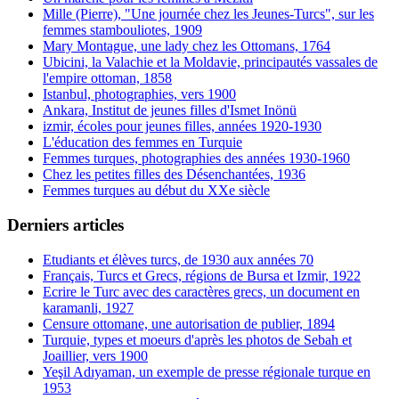
Mille (Pierre), "Une journée chez les Jeunes-Turcs", sur les
femmes stambouliotes, 1909
Mary Montague, une lady chez les Ottomans, 1764
Ubicini, la Valachie et la Moldavie, principautés vassales de
l'empire ottoman, 1858
Istanbul, photographies, vers 1900
Ankara, Institut de jeunes filles d'Ismet Inönü
izmir, écoles pour jeunes filles, années 1920-1930
L'éducation des femmes en Turquie
Femmes turques, photographies des années 1930-1960
Chez les petites filles des Désenchantées, 1936
Femmes turques au début du XXe siècle
Derniers articles
Etudiants et élèves turcs, de 1930 aux années 70
Français, Turcs et Grecs, régions de Bursa et Izmir, 1922
Ecrire le Turc avec des caractères grecs, un document en
karamanli, 1927
Censure ottomane, une autorisation de publier, 1894
Turquie, types et moeurs d'après les photos de Sebah et
Joaillier, vers 1900
Yeşil Adıyaman, un exemple de presse régionale turque en
1953