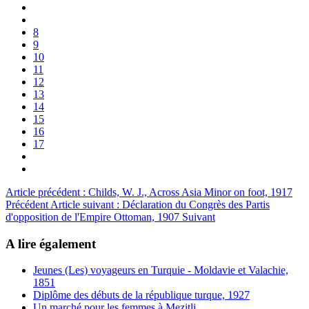
8
9
10
11
12
13
14
15
16
17
Article précédent : Childs, W. J., Across Asia Minor on foot, 1917
Précédent
Article suivant : Déclaration du Congrès des Partis
d'opposition de l'Empire Ottoman, 1907
Suivant
A lire également
Jeunes (Les) voyageurs en Turquie - Moldavie et Valachie,
1851
Diplôme des débuts de la république turque, 1927
Un marché pour les femmes à Mezitli