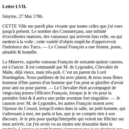
Lettre LVII.
Smyrne, 27 Mai 1786.
CETTE Ville me paroît plus vivante que toutes celles que j'ai vues
jusqu'à présent. Le nombre des Commerçans, une infinité
d'excellentes maisons, des vaisseaux qui arrivent fans celle, ou qui
mettent à la voile ; cette variété d'objets empêche d'appercevoir
l'indolence des Turcs. — Le Consul François a une femme, jeune,
aimable & honnête.
La Minerve, superbe vaisseau François de soixante-quinze canons,
est à l'ancre. Il est commandé par M. de Lygondes, Chevalier de
Malte, déjà vieux, mais très-poli. C’est un parent du Lord
Huntingdon. Nous parlâmes de lui avec plaisir, & nous nous fîmes
honneur d'être parens d'un homme que l'on peut se glorifier d'avoir
pour ami ou pour parent. — Le Chevalier étoit accompagné de
vingt-cinq jeunes Officiers François, lorsque je le vis pour la
première foisi & il arriva une petite aventure fort singulière. — Je
causois avec M. de Lygondes, les autres François rioient avec
l'épouse du Consul, lorsqu'il entra dans la salle, un petit homme, qui
s'adressant à moi, me parla si bas, que je ne compris rien à son
discours. Je le pris pour quelqu'Interpréte qui venoit me féliciter sur
mon arrivée, car j'en avois vu au moins une douzaine dans la