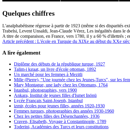
Quelques chiffres
L'analphabétisme régresse à partir de 1923 (même si des disparités exi
Trabelsi, Levent Unsaldi, Jean-Claude Vérez, Les inégalités dans le 
A titre de comparaison, en France, vers 1780, il y a 60 % d'illettrés ; 
Article précédent : L'école en Turquie du XIXe au début du XXe siè
A lire également
Diplôme des débuts de la république turque, 1927
Talim-i kıraat, un livre d'école ottoman, 1892
Un marché pour les femmes à Mezitli
Mille (Pierre), "Une journée chez les Jeunes-Turcs", sur les f
Mary Montague, une lady chez les Ottomans, 1764
Istanbul, photographies, vers 1900
Ankara, Institut de jeunes filles d'Ismet Inönü
Lycée Français Saint-Joseph, Istanbul
izmir, écoles pour jeunes filles, années 1920-1930
Femmes turques, photographies des années 1930-1960
Chez les petites filles des Désenchantées, 1936
Craven, Elisabeth, Voyage à Constantinople, 1789
Toderini, Académies des Turcs et leurs constitutions