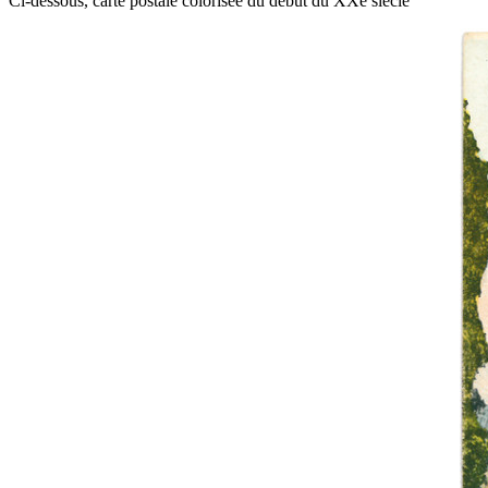
Ci-dessous, carte postale colorisée du début du XXe siècle