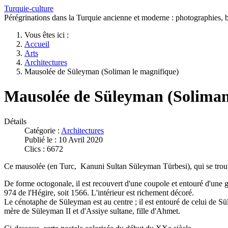
Turquie-culture
Pérégrinations dans la Turquie ancienne et moderne : photographies, bi
Vous êtes ici :
Accueil
Arts
Architectures
Mausolée de Süleyman (Soliman le magnifique)
Mausolée de Süleyman (Soliman
Détails
Catégorie :
Architectures
Publié le : 10 Avril 2020
Clics : 6672
Ce mausolée (en Turc, Kanuni Sultan Süleyman Türbesi), qui se trouve 
De forme octogonale, il est recouvert d'une coupole et entouré d'une g
974 de l'Hégire, soit 1566. L'intérieur est richement décoré.
Le cénotaphe de Süleyman est au centre ; il est entouré de celui de 
mère de Süleyman II et d'Assiye sultane, fille d'Ahmet.