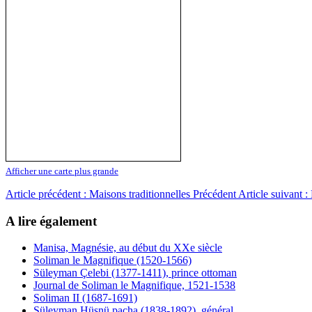
Afficher une carte plus grande
Article précédent : Maisons traditionnelles
Précédent
Article suivant
A lire également
Manisa, Magnésie, au début du XXe siècle
Soliman le Magnifique (1520-1566)
Süleyman Çelebi (1377-1411), prince ottoman
Journal de Soliman le Magnifique, 1521-1538
Soliman II (1687-1691)
Süleyman Hüsnü pacha (1838-1892), général