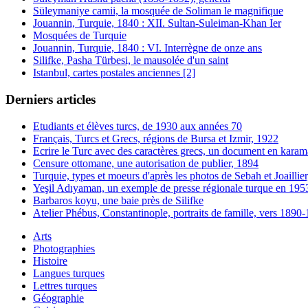
Süleymaniye camii, la mosquée de Soliman le magnifique
Jouannin, Turquie, 1840 : XII. Sultan-Suleiman-Khan Ier
Mosquées de Turquie
Jouannin, Turquie, 1840 : VI. Interrègne de onze ans
Silifke, Pasha Türbesi, le mausolée d'un saint
Istanbul, cartes postales anciennes [2]
Derniers articles
Etudiants et élèves turcs, de 1930 aux années 70
Français, Turcs et Grecs, régions de Bursa et Izmir, 1922
Ecrire le Turc avec des caractères grecs, un document en karam
Censure ottomane, une autorisation de publier, 1894
Turquie, types et moeurs d'après les photos de Sebah et Joaillie
Yeşil Adıyaman, un exemple de presse régionale turque en 195
Barbaros koyu, une baie près de Silifke
Atelier Phébus, Constantinople, portraits de famille, vers 1890
Arts
Photographies
Histoire
Langues turques
Lettres turques
Géographie