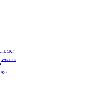
anli, 1927
r, vers 1900
3
-1900