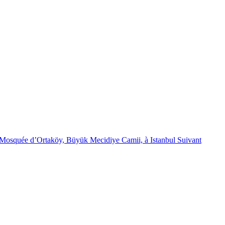
 : Mosquée d’Ortaköy, Büyük Mecidiye Camii, à Istanbul
Suivant