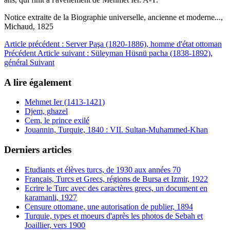
Notice extraite de la Biographie universelle, ancienne et moderne...,
Michaud, 1825
Article précédent : Server Paşa (1820-1886), homme d'état ottoman
Précédent
Article suivant : Süleyman Hüsnü pacha (1838-1892),
général
Suivant
A lire également
Mehmet Ier (1413-1421)
Djem, ghazel
Cem, le prince exilé
Jouannin, Turquie, 1840 : VII. Sultan-Muhammed-Khan
Derniers articles
Etudiants et élèves turcs, de 1930 aux années 70
Français, Turcs et Grecs, régions de Bursa et Izmir, 1922
Ecrire le Turc avec des caractères grecs, un document en
karamanli, 1927
Censure ottomane, une autorisation de publier, 1894
Turquie, types et moeurs d'après les photos de Sebah et
Joaillier, vers 1900