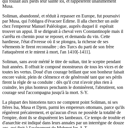
qui foulait aux pieds leur sainte loi, et rappelèrent unanimement
Musa.
Soliman, abandonné, et réduit à repasser en Europe, fut poursuivi
par Musa, qui l'obligea d'évacuer Edirne. Il alla chercher un asile
chez l'empereur Manuel Paléologue, auprès duquel il espérait
trouver un appui. Il se dirigeait à cheval vers Constantinople mais il
s'arrêta en chemin pour se reposer, et demanda du vin. Cette
hardiesse, l'état d'ivresse où il se plongea, la richesse de ses
vêtements le firent reconnaître ; des Turcs du parti de son frère
l'attaquèrent et le mirent à mort, l'an 1410[-1411].
Soliman, sans avoir mérité le titre de sultan, tint le sceptre pendant
huit années. Il offrait le composé monstrueux de tous les vices et de
toutes les vertus. Doué d'un courage brillant que son bonheur faisait
encore valoir, plein de clémence et de générosité tant que ses périls
firent la règle de sa conduite : dès qu'il crut n'avoir plus rien à
craindre, les plus honteux penchants le dominèrent, l'abrutirent, son
courage seul l'accompagna jusqu'à la mort. S-Y.
La plupart des historiens turcs ne comptent point Soliman, ni ses
frères Isa, Musa et Djem, parmi les empereurs ottomans, parce qu'ils
régnèrent précairement, et qu'aucun d'eux ne possède la totalité de
l'empire, dont ils se disputèrent les lambeaux. Ce temps de trouble et
d'anarchie est indiqué dans leurs annales par un interrègne de douze
ans, qui finit à l'avénement de Mehmet Ier. A-T.