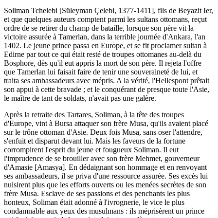
Soliman Tchelebi [Süleyman Çelebi, 1377-1411], fils de Beyazit Ier,
et que quelques auteurs comptent parmi les sultans ottomans, reçut
ordre de se retirer du champ de bataille, lorsque son père vit la
victoire assurée à Tamerlan, dans la terrible journée d'Ankara, l'an
1402. Le jeune prince passa en Europe, et se fit proclamer sultan à
Edirne par tout ce qui était resté de troupes ottomanes au-delà du
Bosphore, dès qu'il eut appris la mort de son père. Il rejeta l'offre
que Tamerlan lui faisait faire de tenir une souveraineté de lui, et
traita ses ambassadeurs avec mépris. A la vérité, l'Hellespont prêtait
son appui à cette bravade ; et le conquérant de presque toute l'Asie,
le maître de tant de soldats, n'avait pas une galère.
Après la retraite des Tartares, Soliman, à la tête des troupes
d'Europe, vint à Bursa attaquer son frère Musa, qu'ils avaient placé
sur le trône ottoman d'Asie. Deux fois Musa, sans oser l'attendre,
s'enfuit et disparut devant lui. Mais les faveurs de la fortune
corrompirent l'esprit du jeune et fougueux Soliman. Il eut
l'imprudence de se brouiller avec son frère Mehmet, gouverneur
d'Amasie [Amasya]. En dédaignant son hommage et en renvoyant
ses ambassadeurs, il se priva d'une ressource assurée. Ses excès lui
nuisirent plus que les efforts ouverts ou les menées secrètes de son
frère Musa. Esclave de ses passions et des penchants les plus
honteux, Soliman était adonné à l'ivrognerie, le vice le plus
condamnable aux yeux des musulmans : ils méprisèrent un prince