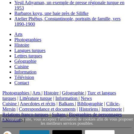
Yeşil Adıyaman, un exemple de presse régionale turque en
1953
Barbaros koyu, une baie près de Silifke
Atelier Phébus, Constantinople, portraits de famille, vers
1890-1900
Arts
Photographies
Histoire
Langues turques
Lettres turques
Géographie
Cuisine
Information
Télévision
Contact
Photographies
|
Arts
|
Histoire
|
Géographie
|
Turc et langues
turques
|
Littérature turque
|
Information
|
News
Cuisine
|
Anecdotes et récits
|
Balkans
|
Bibliographie
|
Cilicie-
Mersin
|
Correspondance et documents
|
Historiens
|
Imprimerie
|
Relations franco-turques
|
Sultans
|
Biographies de personnages
En visitant ce site, vous acceptez l'utilisation de cookies afin de vous proposer
historique
s |
les meilleurs services possibles.