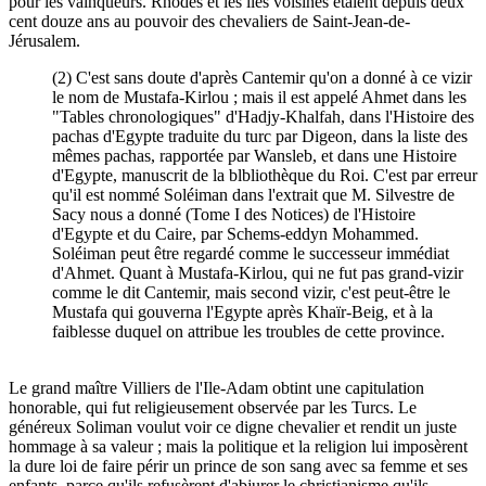
pour les vainqueurs. Rhodes et les îles voisines étaient depuis deux
cent douze ans au pouvoir des chevaliers de Saint-Jean-de-
Jérusalem.
(2) C'est sans doute d'après Cantemir qu'on a donné à ce vizir
le nom de Mustafa-Kirlou ; mais il est appelé Ahmet dans les
"Tables chronologiques" d'Hadjy-Khalfah, dans l'Histoire des
pachas d'Egypte traduite du turc par Digeon, dans la liste des
mêmes pachas, rapportée par Wansleb, et dans une Histoire
d'Egypte, manuscrit de la blbliothèque du Roi. C'est par erreur
qu'il est nommé Soléiman dans l'extrait que M. Silvestre de
Sacy nous a donné (Tome I des Notices) de l'Histoire
d'Egypte et du Caire, par Schems-eddyn Mohammed.
Soléiman peut être regardé comme le successeur immédiat
d'Ahmet. Quant à Mustafa-Kirlou, qui ne fut pas grand-vizir
comme le dit Cantemir, mais second vizir, c'est peut-être le
Mustafa qui gouverna l'Egypte après Khaïr-Beig, et à la
faiblesse duquel on attribue les troubles de cette province.
Le grand maître Villiers de l'Ile-Adam obtint une capitulation
honorable, qui fut religieusement observée par les Turcs. Le
généreux Soliman voulut voir ce digne chevalier et rendit un juste
hommage à sa valeur ; mais la politique et la religion lui imposèrent
la dure loi de faire périr un prince de son sang avec sa femme et ses
enfants, parce qu'ils refusèrent d'abjurer le christianisme qu'ils