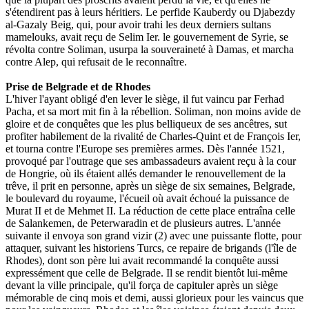
s'étendirent pas à leurs héritiers. Le perfide Kauberdy ou Djabezdy
al-Gazaly Beig, qui, pour avoir trahi les deux derniers sultans
mamelouks, avait reçu de Selim Ier. le gouvernement de Syrie, se
révolta contre Soliman, usurpa la souveraineté à Damas, et marcha
contre Alep, qui refusait de le reconnaître.
Prise de Belgrade et de Rhodes
L'hiver l'ayant obligé d'en lever le siège, il fut vaincu par Ferhad
Pacha, et sa mort mit fin à la rébellion. Soliman, non moins avide de
gloire et de conquêtes que les plus belliqueux de ses ancêtres, sut
profiter habilement de la rivalité de Charles-Quint et de François Ier,
et tourna contre l'Europe ses premières armes. Dès l'année 1521,
provoqué par l'outrage que ses ambassadeurs avaient reçu à la cour
de Hongrie, où ils étaient allés demander le renouvellement de la
trêve, il prit en personne, après un siège de six semaines, Belgrade,
le boulevard du royaume, l'écueil où avait échoué la puissance de
Murat II et de Mehmet II. La réduction de cette place entraîna celle
de Salankemen, de Peterwaradin et de plusieurs autres. L'année
suivante il envoya son grand vizir (2) avec une puissante flotte, pour
attaquer, suivant les historiens Turcs, ce repaire de brigands (l'île de
Rhodes), dont son père lui avait recommandé la conquête aussi
expressément que celle de Belgrade. Il se rendit bientôt lui-même
devant la ville principale, qu'il força de capituler après un siège
mémorable de cinq mois et demi, aussi glorieux pour les vaincus que