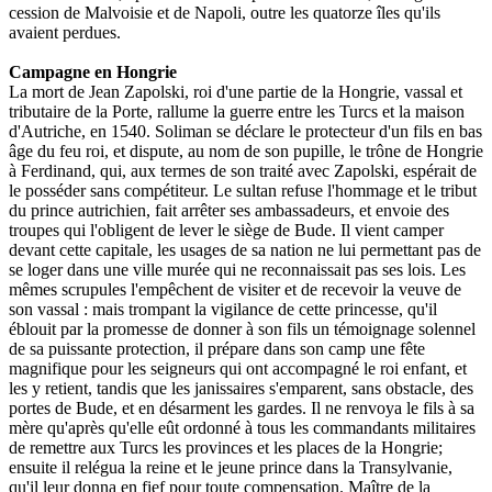
cession de Malvoisie et de Napoli, outre les quatorze îles qu'ils
avaient perdues.
Campagne en Hongrie
La mort de Jean Zapolski, roi d'une partie de la Hongrie, vassal et
tributaire de la Porte, rallume la guerre entre les Turcs et la maison
d'Autriche, en 1540. Soliman se déclare le protecteur d'un fils en bas
âge du feu roi, et dispute, au nom de son pupille, le trône de Hongrie
à Ferdinand, qui, aux termes de son traité avec Zapolski, espérait de
le posséder sans compétiteur. Le sultan refuse l'hommage et le tribut
du prince autrichien, fait arrêter ses ambassadeurs, et envoie des
troupes qui l'obligent de lever le siège de Bude. Il vient camper
devant cette capitale, les usages de sa nation ne lui permettant pas de
se loger dans une ville murée qui ne reconnaissait pas ses lois. Les
mêmes scrupules l'empêchent de visiter et de recevoir la veuve de
son vassal : mais trompant la vigilance de cette princesse, qu'il
éblouit par la promesse de donner à son fils un témoignage solennel
de sa puissante protection, il prépare dans son camp une fête
magnifique pour les seigneurs qui ont accompagné le roi enfant, et
les y retient, tandis que les janissaires s'emparent, sans obstacle, des
portes de Bude, et en désarment les gardes. Il ne renvoya le fils à sa
mère qu'après qu'elle eût ordonné à tous les commandants militaires
de remettre aux Turcs les provinces et les places de la Hongrie;
ensuite il relégua la reine et le jeune prince dans la Transylvanie,
qu'il leur donna en fief pour toute compensation. Maître de la