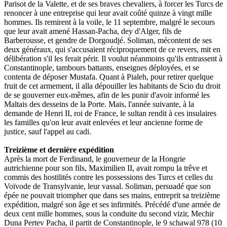
Parisot de la Valette, et de ses braves chevaliers, à forcer les Turcs de
renoncer à une entreprise qui leur avait coûté quinze à vingt mille
hommes. Ils remirent à la voile, le 11 septembre, malgré le secours
que leur avait amené Hassan-Pacha, dey d'Alger, fils de
Barberousse, et gendre de Dorgoudjé. Soliman, mécontent de ses
deux généraux, qui s'accusaient réciproquement de ce revers, mit en
délibération s'il les ferait périr. Il voulut néanmoins qu'ils entrassent à
Constantinople, tambours battants, enseignes déployées, et se
contenta de déposer Mustafa. Quant à Pialeh, pour retirer quelque
fruit de cet armement, il alla dépouiller les habitants de Scio du droit
de se gouverner eux-mêmes, afin de les punir d'avoir informé les
Maltais des desseins de la Porte. Mais, l'année suivante, à la
demande de Henri II, roi de France, le sultan rendit à ces insulaires
les familles qu'on leur avait enlevées et leur ancienne forme de
justice, sauf l'appel au cadi.
Treizième et dernière expédition
Après la mort de Ferdinand, le gouverneur de la Hongrie
autrichienne pour son fils, Maximilien II, avait rompu la trêve et
commis des hostilités contre les possessions des Turcs et celles du
Voïvode de Transylvanie, leur vassal. Soliman, persuadé que son
épée ne pouvait triompher que dans ses mains, entreprit sa treizième
expédition, malgré son âge et ses infirmités. Précédé d'une armée de
deux cent mille hommes, sous la conduite du second vizir, Mechir
Duna Pertev Pacha, il partit de Constantinople, le 9 schawal 978 (10