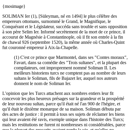
{mosimage}
SOLIMAN Ier (1), [Süleyman, né en 1494] le plus célèbre des
empereurs ottomans, surnommé le Grand, le Magnifique, le
Conquérant et le Législateur, succéda sans trouble et sans opposition
à son père Selim Ier. Informé secrètement de la mort de ce prince, il
accourut de Magnésie à Constantinople, où il fit son entrée à la fin
de chawal 926 (septembre 1520), la même année où Charles-Quint
fut couronné empereur à Aix-la-Chapelle.
(1) C'est ce prince que Marmontel, dans ses "Contes moraux",
Favart, dans sa comédie des "Trois sultanes", et la plupart des
compilateurs, ont improprement nommé Soliman II. Les
meilleurs historiens turcs ne comptent pas au nombre de leurs
sultans le Soliman, fils de Bajazet Ier, auquel nos auteurs
donnent le nom de Soliman Ier.
L'opinion que les Turcs attachent aux nombres entiers leur fit
concevoir les plus heureux présages sur la grandeur et la prospérité
de leur nouveau sultan, parce qu'il était né l'an 900 de l'hégire, et
qu'il était le dixième monarque de sa maison. Soliman débuta par
des actes de justice : il permit à tous ses sujets de réclamer les biens
qui leur avaient été ravis, exemple unique dans l'histoire des Turcs;
mais les restitutions ne furent ni nombreuses ni considérables, parce
que la plupart des proscrits avaient perdu la vie, et qu'elles ne