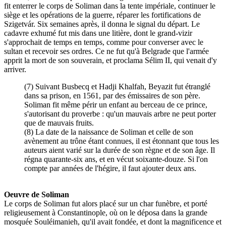
fit enterrer le corps de Soliman dans la tente impériale, continuer le
siège et les opérations de la guerre, réparer les fortifications de
Szigetvár. Six semaines après, il donna le signal du départ. Le
cadavre exhumé fut mis dans une litière, dont le grand-vizir
s'approchait de temps en temps, comme pour converser avec le
sultan et recevoir ses ordres. Ce ne fut qu'à Belgrade que l'armée
apprit la mort de son souverain, et proclama Sélim II, qui venait d'y
arriver.
(7) Suivant Busbecq et Hadji Khalfah, Beyazit fut étranglé
dans sa prison, en 1561, par des émissaires de son père.
Soliman fit même périr un enfant au berceau de ce prince,
s'autorisant du proverbe : qu'un mauvais arbre ne peut porter
que de mauvais fruits.
(8) La date de la naissance de Soliman et celle de son
avènement au trône étant connues, il est étonnant que tous les
auteurs aient varié sur la durée de son règne et de son âge. Il
régna quarante-six ans, et en vécut soixante-douze. Si l'on
compte par années de l'hégire, il faut ajouter deux ans.
Oeuvre de Soliman
Le corps de Soliman fut alors placé sur un char funèbre, et porté
religieusement à Constantinople, où on le déposa dans la grande
mosquée Souléimanieh, qu'il avait fondée, et dont la magnificence et