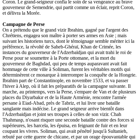
Coron. Le grand-seigneur confia le soin de sa vengeance au brave
gouverneur de Semendrie, qui partit comme un éclair, reprit Coron,
et délivra la Morée.
Campagne de Perse
On a prétendu que le grand vizir Ibrahim, gagné par l'argent des
Chrétiens, engagea son maître à porter ses armes en Asie ; mais
suivant les historiens turcs, dont le témoignage semble mériter ici la
préférence, la révolté de Saheb-Ghéraï, Khan de Crimée, les
instances du gouverneur de l'Adzerbaïdjan qui avait trahi le roi de
Perse pour se soumettre à la Porte ottomane, et la mort du
gouverneur de Baghdad, qui peu de temps auparavant avait fait
hommage de cette ville à Soliman, furent les véritables motifs qui
déterminèrent ce monarque à interrompre la conquête de la Hongrie.
Ibrahim part de Constantinople, en novembre 1533, et va passer
l'hiver à Alep, où il fait les préparatifs de la campagne suivante. Il
marche, au printemps, vers la Perse, s'empare de Van et de plusieurs
places du Diyarbakır et de la Haute Arménie, rencontre l'armée
persane à Eiad-Abad, près de Tabriz, et lui livre une bataille
sanglante mais indécise. Le grand seigneur arrive bientôt dans
l'Adzerbaidjan et joint ses troupes à celles de son vizir. Chah
Thahmasp, n'osant risquer une seconde bataille contre des forces si
supérieures, les harcela, les épuisa, en feignant de fuir et en leur
coupant les vivres. Soliman, qui avait pénétré jusqu'à Sultanieh,
rebuté par cette guerre de chicane, et par un orage épouvantable qui