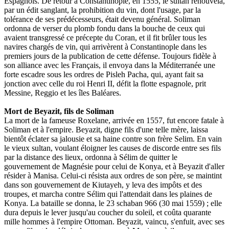
Espagnols. De retour à Constantinople, en 1555, le sultan renouvela,
par un édit sanglant, la prohibition du vin, dont l'usage, par la
tolérance de ses prédécesseurs, était devenu général. Soliman
ordonna de verser du plomb fondu dans la bouche de ceux qui
avaient transgressé ce précepte du Coran, et il fit brûler tous les
navires chargés de vin, qui arrivèrent à Constantinople dans les
premiers jours de la publication de cette défense. Toujours fidèle à
son alliance avec les Français, il envoya dans la Méditerranée une
forte escadre sous les ordres de Pisleh Pacha, qui, ayant fait sa
jonction avec celle du roi Henri II, défit la flotte espagnole, prit
Messine, Reggio et les îles Baléares.
Mort de Beyazit, fils de Soliman
La mort de la fameuse Roxelane, arrivée en 1557, fut encore fatale à
Soliman et à l'empire. Beyazit, digne fils d'une telle mère, laissa
bientôt éclater sa jalousie et sa haine contre son frère Selim. En vain
le vieux sultan, voulant éloigner les causes de discorde entre ses fils
par la distance des lieux, ordonna à Sélim de quitter le
gouvernement de Magnésie pour celui de Konya, et à Beyazit d'aller
résider à Manisa. Celui-ci résista aux ordres de son père, se maintint
dans son gouvernement de Kiutayeh, y leva des impôts et des
troupes, et marcha contre Sélim qui l'attendait dans les plaines de
Konya. La bataille se donna, le 23 schaban 966 (30 mai 1559) ; elle
dura depuis le lever jusqu'au coucher du soleil, et coûta quarante
mille hommes à l'empire Ottoman. Beyazit, vaincu, s'enfuit, avec ses