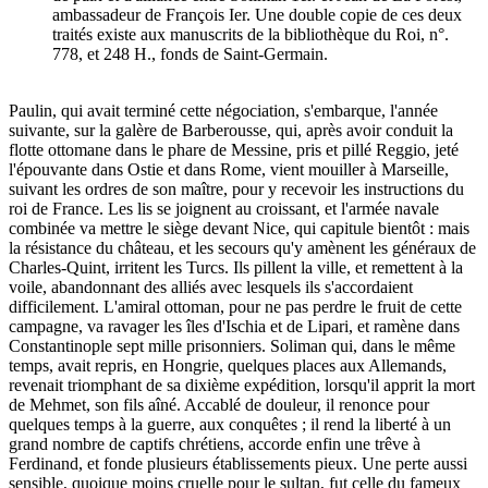
ambassadeur de François Ier. Une double copie de ces deux
traités existe aux manuscrits de la bibliothèque du Roi, n°.
778, et 248 H., fonds de Saint-Germain.
Paulin, qui avait terminé cette négociation, s'embarque, l'année
suivante, sur la galère de Barberousse, qui, après avoir conduit la
flotte ottomane dans le phare de Messine, pris et pillé Reggio, jeté
l'épouvante dans Ostie et dans Rome, vient mouiller à Marseille,
suivant les ordres de son maître, pour y recevoir les instructions du
roi de France. Les lis se joignent au croissant, et l'armée navale
combinée va mettre le siège devant Nice, qui capitule bientôt : mais
la résistance du château, et les secours qu'y amènent les généraux de
Charles-Quint, irritent les Turcs. Ils pillent la ville, et remettent à la
voile, abandonnant des alliés avec lesquels ils s'accordaient
difficilement. L'amiral ottoman, pour ne pas perdre le fruit de cette
campagne, va ravager les îles d'Ischia et de Lipari, et ramène dans
Constantinople sept mille prisonniers. Soliman qui, dans le même
temps, avait repris, en Hongrie, quelques places aux Allemands,
revenait triomphant de sa dixième expédition, lorsqu'il apprit la mort
de Mehmet, son fils aîné. Accablé de douleur, il renonce pour
quelques temps à la guerre, aux conquêtes ; il rend la liberté à un
grand nombre de captifs chrétiens, accorde enfin une trêve à
Ferdinand, et fonde plusieurs établissements pieux. Une perte aussi
sensible, quoique moins cruelle pour le sultan, fut celle du fameux