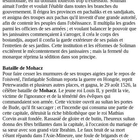
testimoniale, en lui donnant toutefois trop d'extension. Soliman
aimait l'ordre et voulait l'établir dans toutes les branches du
gouvernement. Il érigea les provinces en pachaliks et en sandjakats,
et assigna des troupes aux pachas qu'il investit d'une grande autorité,
afin de contenir les peuples dans l'obéissance. Il multiplia les grades
parmi les officiers de ses armées ; et voulant balancer le pouvoir que
les janissaires commençaient à s'arroger, il créa le corps des
bostandjis, auquel il confia la garde extérieure de ses palais et
l'entretien de ses jardins. Cette institution et les réformes de Soliman
excitèrent le mécontentement des janissaires ; mais la fermeté du
monarque réprima la sédition dans son principe.
Bataille de Mohacz
Pour faire cesser les murmures de ses troupes aigries par le repos de
l'oisiveté, l'infatigable Soliman reporta la guerre en Hongrie, reprit
Peterwaradin et plusieurs autres places, et gagna, le 29 août 1526, la
célèbre bataille de
Mohacz
. Le jeune roi Louis II, y perdit la vie,
victime de l'ignorance et de la témérité des évêques qui
commandaient son armée. Cette victoire ouvrit au sultan les portes
de Bude, qu'il fit saccager ; et l'incendie qui consuma une partie de
cette capitale, détruisit la riche bibliothèque que le roi Mathias
Corvin avait fondée. Rassasié de gloire et de butin, l'heureux sultan
donna des fêtes brillantes dans la capitale, à l'occasion du mariage de
sa sœur avec son grand vizir Ibrahim. Le faux bruit de sa mort
s'étant répandu dans l'Asie-Mineure, une foule de brigands et de