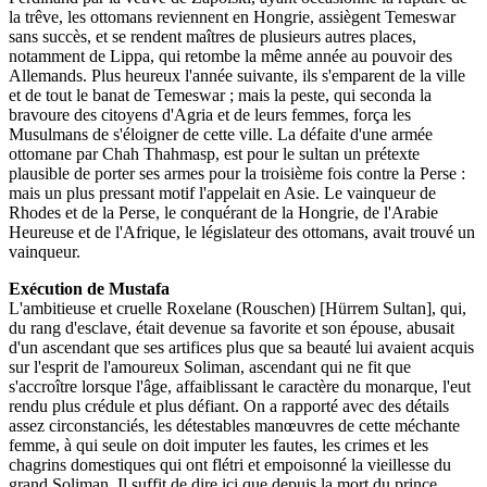
la trêve, les ottomans reviennent en Hongrie, assiègent Temeswar
sans succès, et se rendent maîtres de plusieurs autres places,
notamment de Lippa, qui retombe la même année au pouvoir des
Allemands. Plus heureux l'année suivante, ils s'emparent de la ville
et de tout le banat de Temeswar ; mais la peste, qui seconda la
bravoure des citoyens d'Agria et de leurs femmes, força les
Musulmans de s'éloigner de cette ville. La défaite d'une armée
ottomane par Chah Thahmasp, est pour le sultan un prétexte
plausible de porter ses armes pour la troisième fois contre la Perse :
mais un plus pressant motif l'appelait en Asie. Le vainqueur de
Rhodes et de la Perse, le conquérant de la Hongrie, de l'Arabie
Heureuse et de l'Afrique, le législateur des ottomans, avait trouvé un
vainqueur.
Exécution de Mustafa
L'ambitieuse et cruelle Roxelane (Rouschen) [Hürrem Sultan], qui,
du rang d'esclave, était devenue sa favorite et son épouse, abusait
d'un ascendant que ses artifices plus que sa beauté lui avaient acquis
sur l'esprit de l'amoureux Soliman, ascendant qui ne fit que
s'accroître lorsque l'âge, affaiblissant le caractère du monarque, l'eut
rendu plus crédule et plus défiant. On a rapporté avec des détails
assez circonstanciés, les détestables manœuvres de cette méchante
femme, à qui seule on doit imputer les fautes, les crimes et les
chagrins domestiques qui ont flétri et empoisonné la vieillesse du
grand Soliman. Il suffit de dire ici que depuis la mort du prince