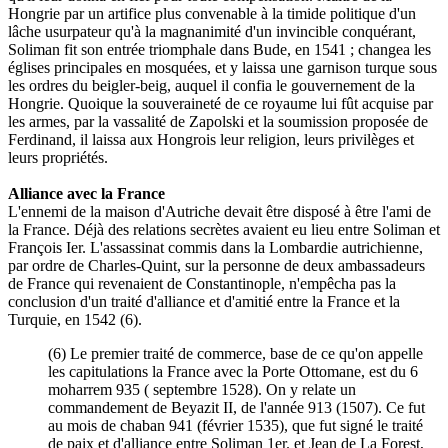
Hongrie par un artifice plus convenable à la timide politique d'un
lâche usurpateur qu'à la magnanimité d'un invincible conquérant,
Soliman fit son entrée triomphale dans Bude, en 1541 ; changea les
églises principales en mosquées, et y laissa une garnison turque sous
les ordres du beigler-beig, auquel il confia le gouvernement de la
Hongrie. Quoique la souveraineté de ce royaume lui fût acquise par
les armes, par la vassalité de Zapolski et la soumission proposée de
Ferdinand, il laissa aux Hongrois leur religion, leurs privilèges et
leurs propriétés.
Alliance avec la France
L'ennemi de la maison d'Autriche devait être disposé à être l'ami de
la France. Déjà des relations secrètes avaient eu lieu entre Soliman et
François Ier. L'assassinat commis dans la Lombardie autrichienne,
par ordre de Charles-Quint, sur la personne de deux ambassadeurs
de France qui revenaient de Constantinople, n'empêcha pas la
conclusion d'un traité d'alliance et d'amitié entre la France et la
Turquie, en 1542 (6).
(6) Le premier traité de commerce, base de ce qu'on appelle
les capitulations la France avec la Porte Ottomane, est du 6
moharrem 935 ( septembre 1528). On y relate un
commandement de Beyazit II, de l'année 913 (1507). Ce fut
au mois de chaban 941 (février 1535), que fut signé le traité
de paix et d'alliance entre Soliman 1er. et Jean de La Forest,