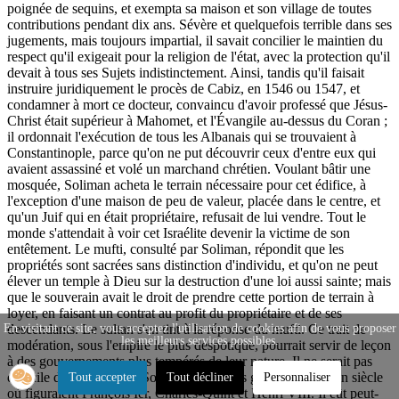
poignée de sequins, et exempta sa maison et son village de toutes
contributions pendant dix ans. Sévère et quelquefois terrible dans ses
jugements, mais toujours impartial, il savait concilier le maintien du
respect qu'il exigeait pour la religion de l'état, avec la protection qu'il
devait à tous ses Sujets indistinctement. Ainsi, tandis qu'il faisait
instruire juridiquement le procès de Cabiz, en 1546 ou 1547, et
condamner à mort ce docteur, convaincu d'avoir professé que Jésus-
Christ était supérieur à Mahomet, et l'Évangile au-dessus du Coran ;
il ordonnait l'exécution de tous les Albanais qui se trouvaient à
Constantinople, parce qu'on ne put découvrir ceux d'entre eux qui
avaient assassiné et volé un marchand chrétien. Voulant bâtir une
mosquée, Soliman acheta le terrain nécessaire pour cet édifice, à
l'exception d'une maison de peu de valeur, placée dans le centre, et
qu'un Juif qui en était propriétaire, refusait de lui vendre. Tout le
monde s'attendait à voir cet Israélite devenir la victime de son
entêtement. Le mufti, consulté par Soliman, répondit que les
propriétés sont sacrées sans distinction d'individu, et qu'on ne peut
élever un temple à Dieu sur la destruction d'une loi aussi sainte; mais
que le souverain avait le droit de prendre cette portion de terrain à
loyer, en faisant un contrat au profit du propriétaire et de ses
descendants. Le sultan s'en tint à la réponse du mufti. Ce trait de
En visitant ce site, vous acceptez l'utilisation de cookies afin de vous proposer
les meilleurs services possibles.
modération, sous l'empire le plus despotique, pourrait servir de leçon
à des gouvernements plus tempérés de leur nature. Il ne serait pas
difficile de prouver que Soliman fut le plus grand prince d'un siècle
Tout accepter
Tout décliner
Personnaliser
où figuraient François Ier, Charles-Quint et Henri VIII. Il eût peut-