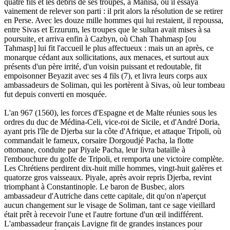
quatre fils et les débris de ses troupes, à Manisa, où il essaya
vainement de relever son parti : il prit alors la résolution de se retirer
en Perse. Avec les douze mille hommes qui lui restaient, il repoussa,
entre Sivas et Erzurum, les troupes que le sultan avait mises à sa
poursuite, et arriva enfin à Cazbyn, où Chah Thahmasp [ou
Tahmasp] lui fit l'accueil le plus affectueux : mais un an après, ce
monarque cédant aux sollicitations, aux menaces, et surtout aux
présents d'un père irrité, d'un voisin puissant et redoutable, fit
empoisonner Beyazit avec ses 4 fils (7), et livra leurs corps aux
ambassadeurs de Soliman, qui les portèrent à Sivas, où leur tombeau
fut depuis converti en mosquée.
L'an 967 (1560), les forces d'Espagne et de Malte réunies sous les
ordres du duc de Médina-Celi, vice-roi de Sicile, et d'André Doria,
ayant pris l'île de Djerba sur la côte d'Afrique, et attaque Tripoli, où
commandait le fameux, corsaire Dorgoudjé Pacha, la flotte
ottomane, conduite par Piyale Pacha, leur livra bataille à
l'embouchure du golfe de Tripoli, et remporta une victoire complète.
Les Chrétiens perdirent dix-huit mille hommes, vingt-huit galères et
quatorze gros vaisseaux. Piyale, après avoir repris Djerba, revint
triomphant à Constantinople. Le baron de Busbec, alors
ambassadeur d'Autriche dans cette capitale, dit qu'on n'aperçut
aucun changement sur le visage de Soliman, tant ce sage vieillard
était prêt à recevoir l'une et l'autre fortune d'un œil indifférent.
L'ambassadeur français Lavigne fit de grandes instances pour