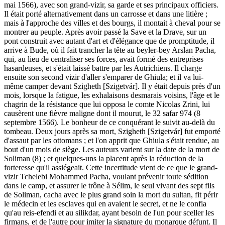
mai 1566), avec son grand-vizir, sa garde et ses principaux officiers.
Il était porté alternativement dans un carrosse et dans une litière ;
mais à l'approche des villes et des bourgs, il montait à cheval pour se
montrer au peuple. Après avoir passé la Save et la Drave, sur un
pont construit avec autant d'art et d'élégance que de promptitude, il
arrive à Bude, où il fait trancher la tête au beyler-bey Arslan Pacha,
qui, au lieu de centraliser ses forces, avait formé des entreprises
hasardeuses, et s'était laissé battre par les Autrichiens. Il charge
ensuite son second vizir d'aller s'emparer de Ghiula; et il va lui-
même camper devant Szigheth [Szigetvár]. Il y était depuis près d'un
mois, lorsque la fatigue, les exhalaisons desmarais voisins, l'âge et le
chagrin de la résistance que lui opposa le comte Nicolas Zrini, lui
causèrent une fièvre maligne dont il mourut, le 32 safar 974 (8
septembre 1566). Le bonheur de ce conquérant le suivit au-delà du
tombeau. Deux jours après sa mort, Szigheth [Szigetvár] fut emporté
d'assaut par les ottomans ; et l'on apprit que Ghiula s'était rendue, au
bout d'un mois de siège. Les auteurs varient sur la date de la mort de
Soliman (8) ; et quelques-uns la placent après la réduction de la
forteresse qu'il assiégeait. Cette incertitude vient de ce que le grand-
vizir Tchelebi Mohammed Pacha, voulant prévenir toute sédition
dans le camp, et assurer le trône à Sélim, le seul vivant des sept fils
de Soliman, cacha avec le plus grand soin la mort du sultan, fit périr
le médecin et les esclaves qui en avaient le secret, et ne le confia
qu'au reis-efendi et au silikdar, ayant besoin de l'un pour sceller les
firmans, et de l'autre pour imiter la signature du monarque défunt. Il