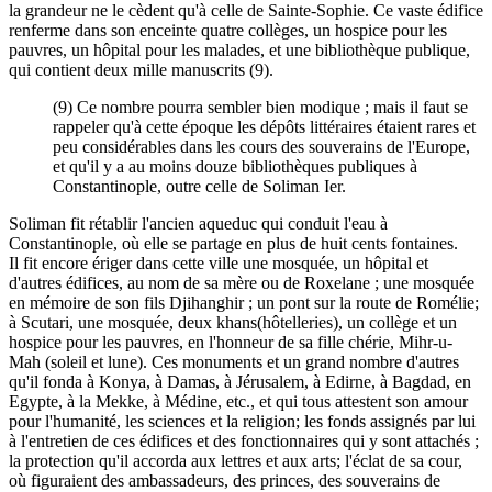
la grandeur ne le cèdent qu'à celle de Sainte-Sophie. Ce vaste édifice
renferme dans son enceinte quatre collèges, un hospice pour les
pauvres, un hôpital pour les malades, et une bibliothèque publique,
qui contient deux mille manuscrits (9).
(9) Ce nombre pourra sembler bien modique ; mais il faut se
rappeler qu'à cette époque les dépôts littéraires étaient rares et
peu considérables dans les cours des souverains de l'Europe,
et qu'il y a au moins douze bibliothèques publiques à
Constantinople, outre celle de Soliman Ier.
Soliman fit rétablir l'ancien aqueduc qui conduit l'eau à
Constantinople, où elle se partage en plus de huit cents fontaines.
Il fit encore ériger dans cette ville une mosquée, un hôpital et
d'autres édifices, au nom de sa mère ou de Roxelane ; une mosquée
en mémoire de son fils Djihanghir ; un pont sur la route de Romélie;
à Scutari, une mosquée, deux khans(hôtelleries), un collège et un
hospice pour les pauvres, en l'honneur de sa fille chérie, Mihr-u-
Mah (soleil et lune). Ces monuments et un grand nombre d'autres
qu'il fonda à Konya, à Damas, à Jérusalem, à Edirne, à Bagdad, en
Egypte, à la Mekke, à Médine, etc., et qui tous attestent son amour
pour l'humanité, les sciences et la religion; les fonds assignés par lui
à l'entretien de ces édifices et des fonctionnaires qui y sont attachés ;
la protection qu'il accorda aux lettres et aux arts; l'éclat de sa cour,
où figuraient des ambassadeurs, des princes, des souverains de