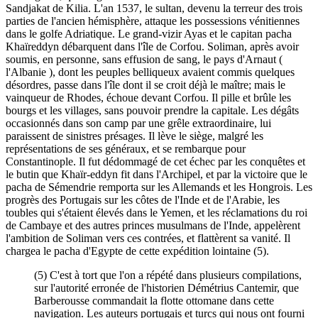
Sandjakat de Kilia. L'an 1537, le sultan, devenu la terreur des trois
parties de l'ancien hémisphère, attaque les possessions vénitiennes
dans le golfe Adriatique. Le grand-vizir Ayas et le capitan pacha
Khaïreddyn débarquent dans l'île de Corfou. Soliman, après avoir
soumis, en personne, sans effusion de sang, le pays d'Arnaut (
l'Albanie ), dont les peuples belliqueux avaient commis quelques
désordres, passe dans l'île dont il se croit déjà le maître; mais le
vainqueur de Rhodes, échoue devant Corfou. Il pille et brûle les
bourgs et les villages, sans pouvoir prendre la capitale. Les dégâts
occasionnés dans son camp par une grêle extraordinaire, lui
paraissent de sinistres présages. Il lève le siège, malgré les
représentations de ses généraux, et se rembarque pour
Constantinople. Il fut dédommagé de cet échec par les conquêtes et
le butin que Khaïr-eddyn fit dans l'Archipel, et par la victoire que le
pacha de Sémendrie remporta sur les Allemands et les Hongrois. Les
progrès des Portugais sur les côtes de l'Inde et de l'Arabie, les
toubles qui s'étaient élevés dans le Yemen, et les réclamations du roi
de Cambaye et des autres princes musulmans de l'Inde, appelèrent
l'ambition de Soliman vers ces contrées, et flattèrent sa vanité. Il
chargea le pacha d'Egypte de cette expédition lointaine (5).
(5) C'est à tort que l'on a répété dans plusieurs compilations,
sur l'autorité erronée de l'historien Démétrius Cantemir, que
Barberousse commandait la flotte ottomane dans cette
navigation. Les auteurs portugais et turcs qui nous ont fourni