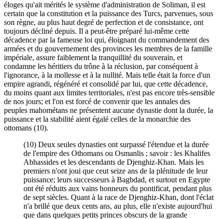
éloges qu'ait mérités le système d'administration de Soliman, il est
certain que la constitution et la puissance des Turcs, parvenues, sous
son règne, au plus haut degré de perfection et de consistance, ont
toujours décliné depuis. Il a peut-être préparé lui-même cette
décadence par la fameuse loi qui, éloignant du commandement des
armées et du gouvernement des provinces les membres de la famille
impériale, assure faiblement la tranquillité du souverain, et
condamne les héritiers du trône à la réclusion, par conséquent à
l'ignorance, à la mollesse et à la nullité. Mais telle était la force d'un
empire agrandi, régénéré et consolidé par lui, que cette décadence,
du moins quant aux limites territoriales, n'est pas encore très-sensible
de nos jours; et l'on est forcé de convenir que les annales des
peuples mahométans ne présentent aucune dynastie dont la durée, la
puissance et la stabilité aient égalé celles de la monarchie des
ottomans (10).
(10) Deux seules dynasties ont surpassé l'étendue et la durée
de l'empire des Othomans ou Osmanlis ; savoir : les Khalifes
Abhassides et les descendants de Djenghiz-Khan. Mais les
premiers n'ont joui que ceut seize ans de la plénitude de leur
puissance; leurs successeurs à Bagbdad, et surtout en Egypte
ont été réduits aux vains honneurs du pontificat, pendant plus
de sept siècles. Quant à la race de Djenghiz-Khan, dont l'éclat
n'a brillé que deux cents ans, au plus, elle n'existe aujourd'hui
que dans quelques petits princes obscurs de la grande