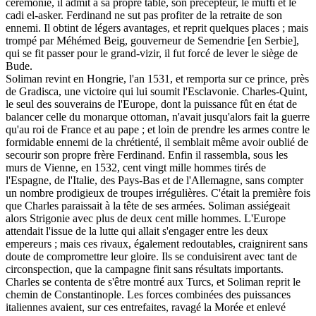
cérémonie, il admit à sa propre table, son précepteur, le mufti et le
cadi el-asker. Ferdinand ne sut pas profiter de la retraite de son
ennemi. Il obtint de légers avantages, et reprit quelques places ; mais
trompé par Méhémed Beig, gouverneur de Semendrie [en Serbie],
qui se fit passer pour le grand-vizir, il fut forcé de lever le siège de
Bude.
Soliman revint en Hongrie, l'an 1531, et remporta sur ce prince, près
de Gradisca, une victoire qui lui soumit l'Esclavonie. Charles-Quint,
le seul des souverains de l'Europe, dont la puissance fût en état de
balancer celle du monarque ottoman, n'avait jusqu'alors fait la guerre
qu'au roi de France et au pape ; et loin de prendre les armes contre le
formidable ennemi de la chrétienté, il semblait même avoir oublié de
secourir son propre frère Ferdinand. Enfin il rassembla, sous les
murs de Vienne, en 1532, cent vingt mille hommes tirés de
l'Espagne, de l'Italie, des Pays-Bas et de l'Allemagne, sans compter
un nombre prodigieux de troupes irrégulières. C'était la première fois
que Charles paraissait à la tête de ses armées. Soliman assiégeait
alors Strigonie avec plus de deux cent mille hommes. L'Europe
attendait l'issue de la lutte qui allait s'engager entre les deux
empereurs ; mais ces rivaux, également redoutables, craignirent sans
doute de compromettre leur gloire. Ils se conduisirent avec tant de
circonspection, que la campagne finit sans résultats importants.
Charles se contenta de s'être montré aux Turcs, et Soliman reprit le
chemin de Constantinople. Les forces combinées des puissances
italiennes avaient, sur ces entrefaites, ravagé la Morée et enlevé