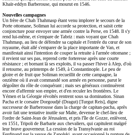
Khaïr-eddyn Barberouse, qui mourut en 1546.
Nouvelles campagnes
Un frère de Chah Thahmasp étant venu implorer le secours de la
Porte ottomane, Soliman lui accorde sa protection, et saisit cette
conjoncture pour envoyer une armée contre la Perse, en 1548. Il s'y
rend lui-même, et s'empare de Tabriz : mais voyant que Chah
Thahmasp, au lieu de défendre sa capitale et l'entrée du cœur de son
royaume, était allé s'emparer de la place importante de Van, et
manifestait ainsi l'intention de couper la retraite à l'armée ottomane ;
il revient sur ses pas, reprend cette forteresse après une courte
résistance ; et bornant là ses exploits, il va passer l'hiver à Alep, d'où
il retourne, au printemps de 1549, à Constantinople. Le peu de
gloire et de fruit que Soliman recueillit de cette campagne, la
onzième où il avait commandé son armée en personne, parut le
dégoûter du rôle de conquérant ; mais ses généraux continuèrent
encore d'affermir son empire, et d'en reculer les frontières. Le
Yémen et la Géorgie révoltés rentrent sous sa domination. Sinan
Pacha et le corsaire Dorgoudjé (Dragut) [Turgut Reis], digne
successeur de Barberousse dans la charge de capitan-pacha, après
avoir fait une tentative inutile sur Malte, devenue le chef-lieu de
l'ordre de Saint-Jean de Jérusalem, et pris l'île de Gozze, enlèvent,
en 1551, Tripoli de Barbarie aux chevaliers, qui capitulent malgré
leur brave gouverneur. La cession de la Transylvanie au roi
Ferdinand par la veuve de Zapolski, ayant occasionné la rupture de