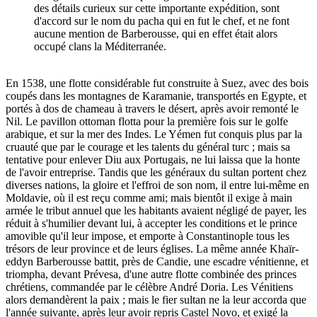
des détails curieux sur cette importante expédition, sont
d'accord sur le nom du pacha qui en fut le chef, et ne font
aucune mention de Barberousse, qui en effet était alors
occupé clans la Méditerranée.
En 1538, une flotte considérable fut construite à Suez, avec des bois
coupés dans les montagnes de Karamanie, transportés en Egypte, et
portés à dos de chameau à travers le désert, après avoir remonté le
Nil. Le pavillon ottoman flotta pour la première fois sur le golfe
arabique, et sur la mer des Indes. Le Yémen fut conquis plus par la
cruauté que par le courage et les talents du général turc ; mais sa
tentative pour enlever Diu aux Portugais, ne lui laissa que la honte
de l'avoir entreprise. Tandis que les généraux du sultan portent chez
diverses nations, la gloire et l'effroi de son nom, il entre lui-même en
Moldavie, où il est reçu comme ami; mais bientôt il exige à main
armée le tribut annuel que les habitants avaient négligé de payer, les
réduit à s'humilier devant lui, à accepter les conditions et le prince
amovible qu'il leur impose, et emporte à Constantinople tous les
trésors de leur province et de leurs églises. La même année Khaïr-
eddyn Barberousse battit, près de Candie, une escadre vénitienne, et
triompha, devant Prévesa, d'une autre flotte combinée des princes
chrétiens, commandée par le célèbre André Doria. Les Vénitiens
alors demandèrent la paix ; mais le fier sultan ne la leur accorda que
l'année suivante, après leur avoir repris Castel Novo, et exigé la