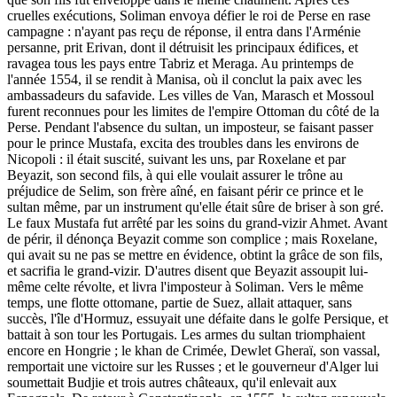
cruelles exécutions, Soliman envoya défier le roi de Perse en rase
campagne : n'ayant pas reçu de réponse, il entra dans l'Arménie
persanne, prit Erivan, dont il détruisit les principaux édifices, et
ravagea tous les pays entre Tabriz et Meraga. Au printemps de
l'année 1554, il se rendit à Manisa, où il conclut la paix avec les
ambassadeurs du safavide. Les villes de Van, Marasch et Mossoul
furent reconnues pour les limites de l'empire Ottoman du côté de la
Perse. Pendant l'absence du sultan, un imposteur, se faisant passer
pour le prince Mustafa, excita des troubles dans les environs de
Nicopoli : il était suscité, suivant les uns, par Roxelane et par
Beyazit, son second fils, à qui elle voulait assurer le trône au
préjudice de Selim, son frère aîné, en faisant périr ce prince et le
sultan même, par un instrument qu'elle était sûre de briser à son gré.
Le faux Mustafa fut arrêté par les soins du grand-vizir Ahmet. Avant
de périr, il dénonça Beyazit comme son complice ; mais Roxelane,
qui avait su ne pas se mettre en évidence, obtint la grâce de son fils,
et sacrifia le grand-vizir. D'autres disent que Beyazit assoupit lui-
même celte révolte, et livra l'imposteur à Soliman. Vers le même
temps, une flotte ottomane, partie de Suez, allait attaquer, sans
succès, l'île d'Hormuz, essuyait une défaite dans le golfe Persique, et
battait à son tour les Portugais. Les armes du sultan triomphaient
encore en Hongrie ; le khan de Crimée, Dewlet Gheraï, son vassal,
remportait une victoire sur les Russes ; et le gouverneur d'Alger lui
soumettait Budjie et trois autres châteaux, qu'il enlevait aux