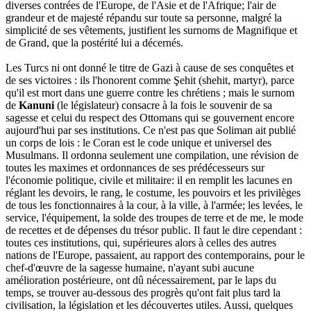
diverses contrées de l'Europe, de l'Asie et de l'Afrique; l'air de
grandeur et de majesté répandu sur toute sa personne, malgré la
simplicité de ses vêtements, justifient les surnoms de Magnifique et
de Grand, que la postérité lui a décernés.
Les Turcs ni ont donné le titre de Gazi à cause de ses conquêtes et
de ses victoires : ils l'honorent comme Şehit (shehit, martyr), parce
qu'il est mort dans une guerre contre les chrétiens ; mais le surnom
de
Kanuni
(le législateur) consacre à la fois le souvenir de sa
sagesse et celui du respect des Ottomans qui se gouvernent encore
aujourd'hui par ses institutions. Ce n'est pas que Soliman ait publié
un corps de lois : le Coran est le code unique et universel des
Musulmans. Il ordonna seulement une compilation, une révision de
toutes les maximes et ordonnances de ses prédécesseurs sur
l'économie politique, civile et militaire: il en remplit les lacunes en
réglant les devoirs, le rang, le costume, les pouvoirs et les privilèges
de tous les fonctionnaires à la cour, à la ville, à l'armée; les levées, le
service, l'équipement, la solde des troupes de terre et de me, le mode
de recettes et de dépenses du trésor public. Il faut le dire cependant :
toutes ces institutions, qui, supérieures alors à celles des autres
nations de l'Europe, passaient, au rapport des contemporains, pour le
chef-d'œuvre de la sagesse humaine, n'ayant subi aucune
amélioration postérieure, ont dû nécessairement, par le laps du
temps, se trouver au-dessous des progrès qu'ont fait plus tard la
civilisation, la législation et les découvertes utiles. Aussi, quelques