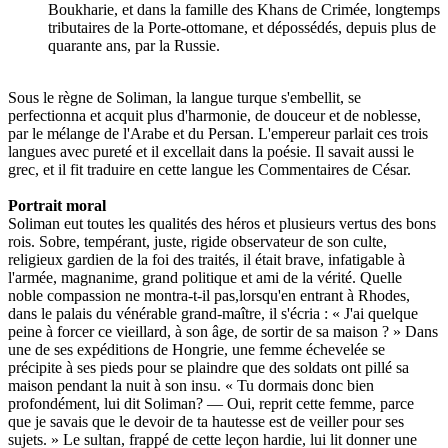
Boukharie, et dans la famille des Khans de Crimée, longtemps
tributaires de la Porte-ottomane, et dépossédés, depuis plus de
quarante ans, par la Russie.
Sous le règne de Soliman, la langue turque s'embellit, se
perfectionna et acquit plus d'harmonie, de douceur et de noblesse,
par le mélange de l'Arabe et du Persan. L'empereur parlait ces trois
langues avec pureté et il excellait dans la poésie. Il savait aussi le
grec, et il fit traduire en cette langue les Commentaires de César.
Portrait moral
Soliman eut toutes les qualités des héros et plusieurs vertus des bons
rois. Sobre, tempérant, juste, rigide observateur de son culte,
religieux gardien de la foi des traités, il était brave, infatigable à
l'armée, magnanime, grand politique et ami de la vérité. Quelle
noble compassion ne montra-t-il pas,lorsqu'en entrant à Rhodes,
dans le palais du vénérable grand-maître, il s'écria : « J'ai quelque
peine à forcer ce vieillard, à son âge, de sortir de sa maison ? » Dans
une de ses expéditions de Hongrie, une femme échevelée se
précipite à ses pieds pour se plaindre que des soldats ont pillé sa
maison pendant la nuit à son insu. « Tu dormais donc bien
profondément, lui dit Soliman? — Oui, reprit cette femme, parce
que je savais que le devoir de ta hautesse est de veiller pour ses
sujets. » Le sultan, frappé de cette leçon hardie, lui lit donner une