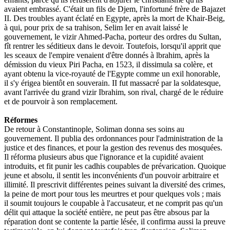
avaient embrassé. C'était un fils de Djem, l'infortuné frère de Bajazet
II. Des troubles ayant éclaté en Egypte, après la mort de Khair-Beig,
à qui, pour prix de sa trahison, Selim Ier en avait laissé le
gouvernement, le vizir Ahmed-Pacha, porteur des ordres du Sultan,
fît rentrer les séditieux dans le devoir. Toutefois, lorsqu'il apprit que
les sceaux de l'empire venaient d'être donnés à lbrahim, après la
démission du vieux Piri Pacha, en 1523, il dissimula sa colère, et
ayant obtenu la vice-royauté de l'Egypte comme un exil honorable,
il s'y érigea bientôt en souverain. II fut massacré par la soldatesque,
avant l'arrivée du grand vizir Ibrahim, son rival, chargé de le réduire
et de pourvoir à son remplacement.
Réformes
De retour à Constantinople, Soliman donna ses soins au
gouvernement. Il publia des ordonnances pour l'administration de la
justice et des finances, et pour la gestion des revenus des mosquées.
Il réforma plusieurs abus que l'ignorance et la cupidité avaient
introduits, et fit punir les cadhis coupables de prévarication. Quoique
jeune et absolu, il sentit les inconvénients d'un pouvoir arbitraire et
illimité. Il prescrivit différentes peines suivant la diversité des crimes,
la peine de mort pour tous les meurtres et pour quelques vols ; mais
il soumit toujours le coupable à l'accusateur, et ne comprit pas qu'un
délit qui attaque la société entière, ne peut pas être absous par la
réparation dont se contente la partie lésée, il confirma aussi la preuve