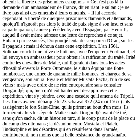
obtenir la liberté des prisonniers espagnols. « Ce n'est pas là la
demande d'un ambassadeur de France, dit en riant le sultan ; je ne
livre pas ainsi des ennemis à leurs ennemis. » Il lui accorda
cependant la liberté de quelques prisonniers flamands et allemands,
quoiqu'il n'ignorât pas alors le traité de paix signé à son insu et sans
sa participation, l'année précédente, avec l'Espagne, par Henri II,
auquel il avait même adressé une lettre de reproches à ce sujet.
Enhardi par ce succès, Dorgoudjé tenta de s'emparer d'Oran, sur les
Espagnols ; mais il échoua dans cette expédition. L'an 1561,
Soliman conclut une trêve de huit ans, avec l'empereur Ferdinand, et
lui envoya un ambassadeur pour obtenir la ratification du traité. Irrité
contre les chevaliers de Malte, qui figuraient dans tous les actes
d'hostilité envers la Porte-Ottomane, le sultan équipa une flotte
nombreuse, une armée de quarante mille hommes, et chargea de sa
vengeance, son amiral Piyale et Mihter Mustafa Pacha, l'un de ses
vizirs ; mais avec ordre de ne rien entreprendre sans consulter
Dorgoudjé, qui, bien qu'il eût hautement désapprouvé cette
expédition, vint s'y joindre, avec une escadre qu'il amena de Tripoli.
Les Turcs avaient débarqué le 23 schawal 972 (24 mai 1565 ) : ils
assiégèrent le fort Saint-Elme, qu'ils prirent au bout d'un mois. Ils
formèrent alors le siège de Malte : mais Dorgoudjé ayant été tué,
sans qu'on sache, dit un historien turc, si le coup partit de la place ou
du camp des ottomans ; la désunion entre Mustafa et Pialeh,
l'indiscipline et les désordres qui en résultèrent dans l'armée,
contribuèrent, non moins que la belle résistance du grand-maître,