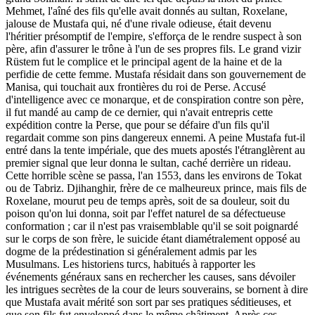
Mehmet, l'aîné des fils qu'elle avait donnés au sultan, Roxelane,
jalouse de Mustafa qui, né d'une rivale odieuse, était devenu
l'héritier présomptif de l'empire, s'efforça de le rendre suspect à son
père, afin d'assurer le trône à l'un de ses propres fils. Le grand vizir
Rüstem fut le complice et le principal agent de la haine et de la
perfidie de cette femme. Mustafa résidait dans son gouvernement de
Manisa, qui touchait aux frontières du roi de Perse. Accusé
d'intelligence avec ce monarque, et de conspiration contre son père,
il fut mandé au camp de ce dernier, qui n'avait entrepris cette
expédition contre la Perse, que pour se défaire d'un fils qu'il
regardait comme son pins dangereux ennemi. A peine Mustafa fut-il
entré dans la tente impériale, que des muets apostés l'étranglèrent au
premier signal que leur donna le sultan, caché derrière un rideau.
Cette horrible scène se passa, l'an 1553, dans les environs de Tokat
ou de Tabriz. Djihanghir, frère de ce malheureux prince, mais fils de
Roxelane, mourut peu de temps après, soit de sa douleur, soit du
poison qu'on lui donna, soit par l'effet naturel de sa défectueuse
conformation ; car il n'est pas vraisemblable qu'il se soit poignardé
sur le corps de son frère, le suicide étant diamétralement opposé au
dogme de la prédestination si généralement admis par les
Musulmans. Les historiens turcs, habitués à rapporter les
événements généraux sans en rechercher les causes, sans dévoiler
les intrigues secrètes de la cour de leurs souverains, se bornent à dire
que Mustafa avait mérité son sort par ses pratiques séditieuses, et
que son fils fut enveloppé dans le même châtiment. Après ces