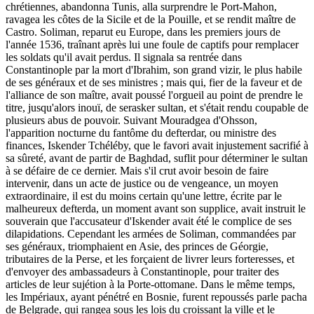
chrétiennes, abandonna Tunis, alla surprendre le Port-Mahon,
ravagea les côtes de la Sicile et de la Pouille, et se rendit maître de
Castro. Soliman, reparut eu Europe, dans les premiers jours de
l'année 1536, traînant après lui une foule de captifs pour remplacer
les soldats qu'il avait perdus. Il signala sa rentrée dans
Constantinople par la mort d'Ibrahim, son grand vizir, le plus habile
de ses généraux et de ses ministres ; mais qui, fier de la faveur et de
l'alliance de son maître, avait poussé l'orgueil au point de prendre le
titre, jusqu'alors inouï, de serasker sultan, et s'était rendu coupable de
plusieurs abus de pouvoir. Suivant Mouradgea d'Ohsson,
l'apparition nocturne du fantôme du defterdar, ou ministre des
finances, Iskender Tchéléby, que le favori avait injustement sacrifié à
sa sûreté, avant de partir de Baghdad, suflit pour déterminer le sultan
à se défaire de ce dernier. Mais s'il crut avoir besoin de faire
intervenir, dans un acte de justice ou de vengeance, un moyen
extraordinaire, il est du moins certain qu'une lettre, écrite par le
malheureux defterda, un moment avant son supplice, avait instruit le
souverain que l'accusateur d'Iskender avait été le complice de ses
dilapidations. Cependant les armées de Soliman, commandées par
ses généraux, triomphaient en Asie, des princes de Géorgie,
tributaires de la Perse, et les forçaient de livrer leurs forteresses, et
d'envoyer des ambassadeurs à Constantinople, pour traiter des
articles de leur sujétion à la Porte-ottomane. Dans le même temps,
les Impériaux, ayant pénétré en Bosnie, furent repoussés parle pacha
de Belgrade, qui rangea sous les lois du croissant la ville et le