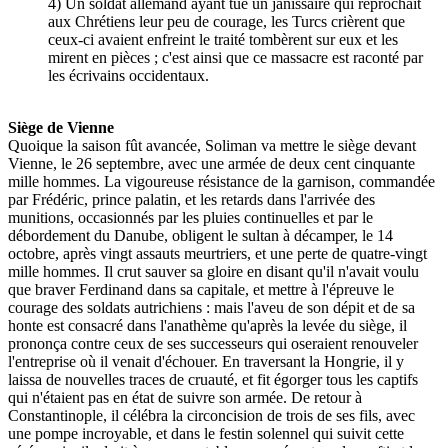
4) Un soldat allemand ayant tué un janissaire qui reprochait
aux Chrétiens leur peu de courage, les Turcs crièrent que
ceux-ci avaient enfreint le traité tombèrent sur eux et les
mirent en pièces ; c'est ainsi que ce massacre est raconté par
les écrivains occidentaux.
Siège de Vienne
Quoique la saison fût avancée, Soliman va mettre le siège devant
Vienne, le 26 septembre, avec une armée de deux cent cinquante
mille hommes. La vigoureuse résistance de la garnison, commandée
par Frédéric, prince palatin, et les retards dans l'arrivée des
munitions, occasionnés par les pluies continuelles et par le
débordement du Danube, obligent le sultan à décamper, le 14
octobre, après vingt assauts meurtriers, et une perte de quatre-vingt
mille hommes. Il crut sauver sa gloire en disant qu'il n'avait voulu
que braver Ferdinand dans sa capitale, et mettre à l'épreuve le
courage des soldats autrichiens : mais l'aveu de son dépit et de sa
honte est consacré dans l'anathème qu'après la levée du siège, il
prononça contre ceux de ses successeurs qui oseraient renouveler
l'entreprise où il venait d'échouer. En traversant la Hongrie, il y
laissa de nouvelles traces de cruauté, et fit égorger tous les captifs
qui n'étaient pas en état de suivre son armée. De retour à
Constantinople, il célébra la circoncision de trois de ses fils, avec
une pompe incroyable, et dans le festin solennel qui suivit cette