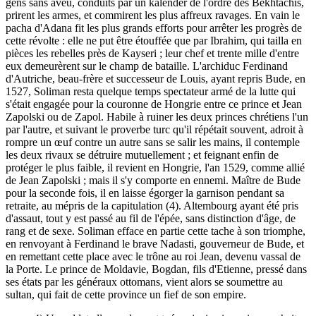
gens sans aveu, conduits par un kalender de l'ordre des Bekhtachis,
prirent les armes, et commirent les plus affreux ravages. En vain le
pacha d'Adana fit les plus grands efforts pour arrêter les progrès de
cette révolte : elle ne put être étouffée que par Ibrahim, qui tailla en
pièces les rebelles près de Kayseri ; leur chef et trente mille d'entre
eux demeurèrent sur le champ de bataille. L'archiduc Ferdinand
d'Autriche, beau-frère et successeur de Louis, ayant repris Bude, en
1527, Soliman resta quelque temps spectateur armé de la lutte qui
s'était engagée pour la couronne de Hongrie entre ce prince et Jean
Zapolski ou de Zapol. Habile à ruiner les deux princes chrétiens l'un
par l'autre, et suivant le proverbe turc qu'il répétait souvent, adroit à
rompre un œuf contre un autre sans se salir les mains, il contemple
les deux rivaux se détruire mutuellement ; et feignant enfin de
protéger le plus faible, il revient en Hongrie, l'an 1529, comme allié
de Jean Zapolski ; mais il s'y comporte en ennemi. Maître de Bude
pour la seconde fois, il en laisse égorger la garnison pendant sa
retraite, au mépris de la capitulation (4). Altembourg ayant été pris
d'assaut, tout y est passé au fil de l'épée, sans distinction d'âge, de
rang et de sexe. Soliman efface en partie cette tache à son triomphe,
en renvoyant à Ferdinand le brave Nadasti, gouverneur de Bude, et
en remettant cette place avec le trône au roi Jean, devenu vassal de
la Porte. Le prince de Moldavie, Bogdan, fils d'Etienne, pressé dans
ses états par les généraux ottomans, vient alors se soumettre au
sultan, qui fait de cette province un fief de son empire.