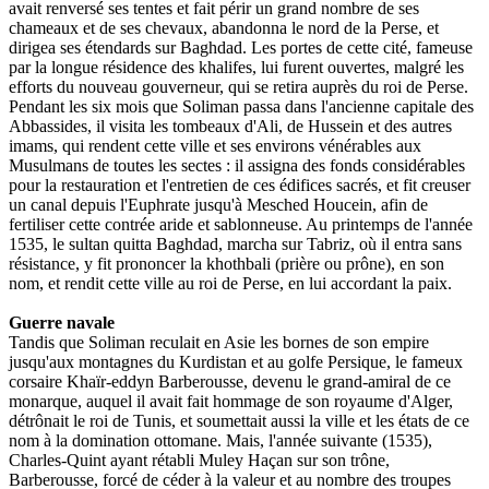
avait renversé ses tentes et fait périr un grand nombre de ses
chameaux et de ses chevaux, abandonna le nord de la Perse, et
dirigea ses étendards sur Baghdad. Les portes de cette cité, fameuse
par la longue résidence des khalifes, lui furent ouvertes, malgré les
efforts du nouveau gouverneur, qui se retira auprès du roi de Perse.
Pendant les six mois que Soliman passa dans l'ancienne capitale des
Abbassides, il visita les tombeaux d'Ali, de Hussein et des autres
imams, qui rendent cette ville et ses environs vénérables aux
Musulmans de toutes les sectes : il assigna des fonds considérables
pour la restauration et l'entretien de ces édifices sacrés, et fit creuser
un canal depuis l'Euphrate jusqu'à Mesched Houcein, afin de
fertiliser cette contrée aride et sablonneuse. Au printemps de l'année
1535, le sultan quitta Baghdad, marcha sur Tabriz, où il entra sans
résistance, y fit prononcer la khothbali (prière ou prône), en son
nom, et rendit cette ville au roi de Perse, en lui accordant la paix.
Guerre navale
Tandis que Soliman reculait en Asie les bornes de son empire
jusqu'aux montagnes du Kurdistan et au golfe Persique, le fameux
corsaire Khaïr-eddyn Barberousse, devenu le grand-amiral de ce
monarque, auquel il avait fait hommage de son royaume d'Alger,
détrônait le roi de Tunis, et soumettait aussi la ville et les états de ce
nom à la domination ottomane. Mais, l'année suivante (1535),
Charles-Quint ayant rétabli Muley Haçan sur son trône,
Barberousse, forcé de céder à la valeur et au nombre des troupes