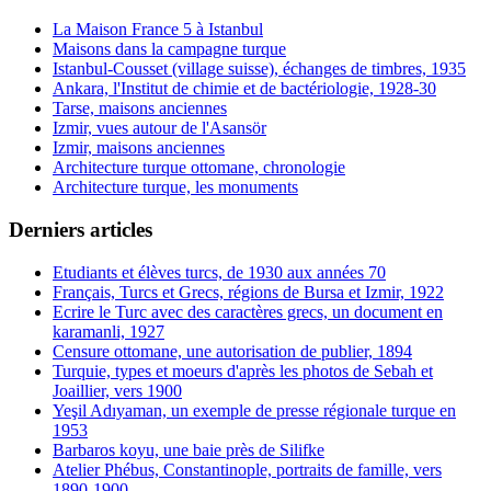
La Maison France 5 à Istanbul
Maisons dans la campagne turque
Istanbul-Cousset (village suisse), échanges de timbres, 1935
Ankara, l'Institut de chimie et de bactériologie, 1928-30
Tarse, maisons anciennes
Izmir, vues autour de l'Asansör
Izmir, maisons anciennes
Architecture turque ottomane, chronologie
Architecture turque, les monuments
Derniers articles
Etudiants et élèves turcs, de 1930 aux années 70
Français, Turcs et Grecs, régions de Bursa et Izmir, 1922
Ecrire le Turc avec des caractères grecs, un document en
karamanli, 1927
Censure ottomane, une autorisation de publier, 1894
Turquie, types et moeurs d'après les photos de Sebah et
Joaillier, vers 1900
Yeşil Adıyaman, un exemple de presse régionale turque en
1953
Barbaros koyu, une baie près de Silifke
Atelier Phébus, Constantinople, portraits de famille, vers
1890-1900