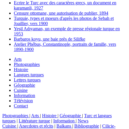
Ecrire le Turc avec des caractères grecs, un document en
karamanli, 1927
Censure ottomane, une autorisation de publier, 1894
Turquie, types et moeurs d'après les photos de Sebah et
Joaillier, vers 1900
Yeşil Adıyaman, un exemple de presse régionale turque en
1953
Barbaros koyu, une baie près de Silifke
Atelier Phébus, Constantinople, portraits de famille, vers
1890-1900
Arts
Photographies
Histoire
Langues turques
Lettres turques
Géographie
Cuisine
Information
Télévision
Contact
Photographies
|
Arts
|
Histoire
|
Géographie
|
Turc et langues
turques
|
Littérature turque
|
Information
|
News
Cuisine
|
Anecdotes et récits
|
Balkans
|
Bibliographie
|
Cilicie-