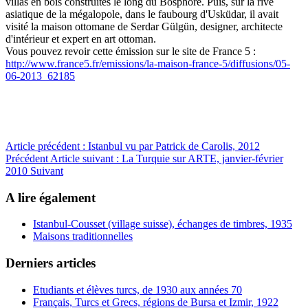
villas en bois construites le long du Bosphore. Puis, sur la rive
asiatique de la mégalopole, dans le faubourg d'Usküdar, il avait
visité la maison ottomane de Serdar Gülgün, designer, architecte
d'intérieur et expert en art ottoman.
Vous pouvez revoir cette émission sur le site de France 5 :
http://www.france5.fr/emissions/la-maison-france-5/diffusions/05-
06-2013_62185
Article précédent : Istanbul vu par Patrick de Carolis, 2012
Précédent
Article suivant : La Turquie sur ARTE, janvier-février
2010
Suivant
A lire également
Istanbul-Cousset (village suisse), échanges de timbres, 1935
Maisons traditionnelles
Derniers articles
Etudiants et élèves turcs, de 1930 aux années 70
Français, Turcs et Grecs, régions de Bursa et Izmir, 1922