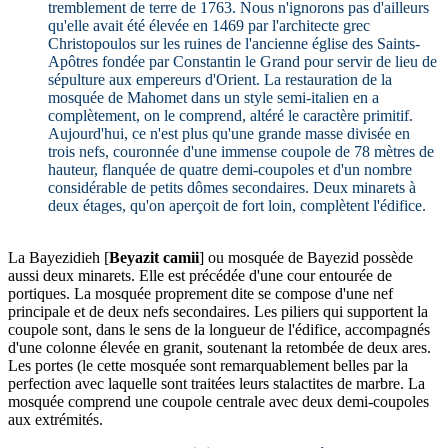
tremblement de terre de 1763. Nous n'ignorons pas d'ailleurs
qu'elle avait été élevée en 1469 par l'architecte grec
Christopoulos sur les ruines de l'ancienne église des Saints-
Apôtres fondée par Constantin le Grand pour servir de lieu de
sépulture aux empereurs d'Orient. La restauration de la
mosquée de Mahomet dans un style semi-italien en a
complètement, on le comprend, altéré le caractère primitif.
Aujourd'hui, ce n'est plus qu'une grande masse divisée en
trois nefs, couronnée d'une immense coupole de 78 mètres de
hauteur, flanquée de quatre demi-coupoles et d'un nombre
considérable de petits dômes secondaires. Deux minarets à
deux étages, qu'on aperçoit de fort loin, complètent l'édifice.
La Bayezidieh [
Beyazit camii
] ou mosquée de Bayezid possède
aussi deux minarets. Elle est précédée d'une cour entourée de
portiques. La mosquée proprement dite se compose d'une nef
principale et de deux nefs secondaires. Les piliers qui supportent la
coupole sont, dans le sens de la longueur de l'édifice, accompagnés
d'une colonne élevée en granit, soutenant la retombée de deux ares.
Les portes (le cette mosquée sont remarquablement belles par la
perfection avec laquelle sont traitées leurs stalactites de marbre. La
mosquée comprend une coupole centrale avec deux demi-coupoles
aux extrémités.