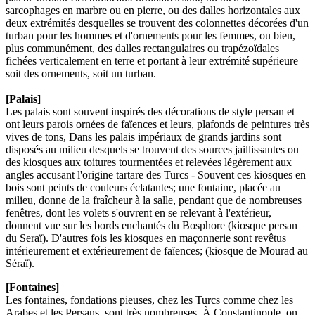
sarcophages en marbre ou en pierre, ou des dalles horizontales aux
deux extrémités desquelles se trouvent des colonnettes décorées d'un
turban pour les hommes et d'ornements pour les femmes, ou bien,
plus communément, des dalles rectangulaires ou trapézoïdales
fichées verticalement en terre et portant à leur extrémité supérieure
soit des ornements, soit un turban.
[Palais]
Les palais sont souvent inspirés des décorations de style persan et
ont leurs parois ornées de faïences et leurs, plafonds de peintures très
vives de tons, Dans les palais impériaux de grands jardins sont
disposés au milieu desquels se trouvent des sources jaillissantes ou
des kiosques aux toitures tourmentées et relevées légèrement aux
angles accusant l'origine tartare des Turcs - Souvent ces kiosques en
bois sont peints de couleurs éclatantes; une fontaine, placée au
milieu, donne de la fraîcheur à la salle, pendant que de nombreuses
fenêtres, dont les volets s'ouvrent en se relevant à l'extérieur,
donnent vue sur les bords enchantés du Bosphore (kiosque persan
du Seraï). D'autres fois les kiosques en maçonnerie sont revêtus
intérieurement et extérieurement de faïences; (kiosque de Mourad au
Séraï).
[Fontaines]
Les fontaines, fondations pieuses, chez les Turcs comme chez les
Arabes et les Persans, sont très nombreuses. À Constantinople, on