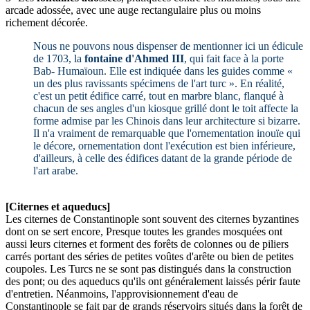
arcade adossée, avec une auge rectangulaire plus ou moins
richement décorée.
Nous ne pouvons nous dispenser de mentionner ici un édicule
de 1703, la
fontaine d'Ahmed III
, qui fait face à la porte
Bab- Humaïoun. Elle est indiquée dans les guides comme «
un des plus ravissants spécimens de l'art turc ». En réalité,
c'est un petit édifice carré, tout en marbre blanc, flanqué à
chacun de ses angles d'un kiosque grillé dont le toit affecte la
forme admise par les Chinois dans leur architecture si bizarre.
Il n'a vraiment de remarquable que l'ornementation inouïe qui
le décore, ornementation dont l'exécution est bien inférieure,
d'ailleurs, à celle des édifices datant de la grande période de
l'art arabe.
[Citernes et aqueducs]
Les citernes de Constantinople sont souvent des citernes byzantines
dont on se sert encore, Presque toutes les grandes mosquées ont
aussi leurs citernes et forment des forêts de colonnes ou de piliers
carrés portant des séries de petites voûtes d'arête ou bien de petites
coupoles. Les Turcs ne se sont pas distingués dans la construction
des pont; ou des aqueducs qu'ils ont généralement laissés périr faute
d'entretien. Néanmoins, l'approvisionnement d'eau de
Constantinople se fait par de grands réservoirs situés dans la forêt de