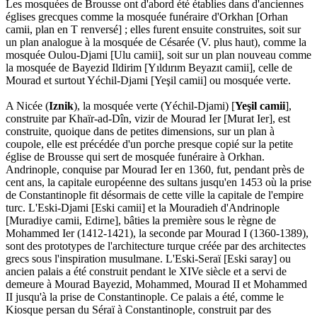
Les mosquées de Brousse ont d'abord été établies dans d'anciennes
églises grecques comme la mosquée funéraire d'Orkhan [Orhan
camii, plan en T renversé] ; elles furent ensuite construites, soit sur
un plan analogue à la mosquée de Césarée (V. plus haut), comme la
mosquée Oulou-Djami [Ulu camii], soit sur un plan nouveau comme
la mosquée de Bayezid Ildirim [Yıldırım Beyazıt camii], celle de
Mourad et surtout Yéchil-Djami [Yeşil camii] ou mosquée verte.
A Nicée (
Iznik
), la mosquée verte (Yéchil-Djami) [
Yeşil camii
],
construite par Khaïr-ad-Dîn, vizir de Mourad Ier [Murat Ier], est
construite, quoique dans de petites dimensions, sur un plan à
coupole, elle est précédée d'un porche presque copié sur la petite
église de Brousse qui sert de mosquée funéraire à Orkhan.
Andrinople, conquise par Mourad Ier en 1360, fut, pendant près de
cent ans, la capitale européenne des sultans jusqu'en 1453 où la prise
de Constantinople fit désormais de cette ville la capitale de l'empire
turc. L'Eski-Djami [Eski camii] et la Mouradieh d'Andrinople
[Muradiye camii, Edirne], bâties la première sous le règne de
Mohammed Ier (1412-1421), la seconde par Mourad I (1360-1389),
sont des prototypes de l'architecture turque créée par des architectes
grecs sous l'inspiration musulmane. L'Eski-Seraï [Eski saray] ou
ancien palais a été construit pendant le XIVe siècle et a servi de
demeure à Mourad Bayezid, Mohammed, Mourad II et Mohammed
II jusqu'à la prise de Constantinople. Ce palais a été, comme le
Kiosque persan du Séraï à Constantinople, construit par des