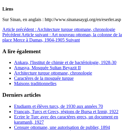
Liens
Sur Sinan, en anglais : http://www.sinanasaygi.org/en/eserler.asp
Article précédent : Architecture turque ottomane, chronologie
Précédent
Article suivant : Art nouveau ottoman, la colonne de la
place Merce à Damas, 1904-1905
Suivant
A lire également
Ankara, l'Institut de chimie et de bactériologie, 1928-30
Amasya, Mosquée Sultan Beyazit II
Architecture turque ottomane, chronologie
Caractères de la mosquée turque
Maisons traditionnelles
Derniers articles
Etudiants et élèves turcs, de 1930 aux années 70
Français, Turcs et Grecs, régions de Bursa et Izmir, 1922
Ecrire le Turc avec des caractères grecs, un document en
karamanli, 1927
Censure ottomane, une autorisation de publier, 1894