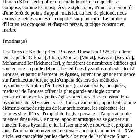
Houen (XIVe siècle) offre un certain intérêt en ce qu'elle se
compose, comme les mosquées de style arabe, d'une cour entourée
d'une forêt de points d'appui ; mais ici, au lieu de plafond, nous
avons de petites voûtes en coupoles sur plan carré. Le tombeau
d'Houen est octogonal et d'aspect persan, quoique construit en
marbre.
{mosimage}
Les Turcs de Konieh prirent Brousse [
Bursa
] en 1325 et en firent
leur capitale. Orkhan [Orhan], Mourad [Murat], Bayezid [Beyazıt],
Mohammed Ier [Mehmet Ier], y fondèrent de nombreux édifices qui
sont encore en partie debout. Les édifices byzantins qui existaient à
Brousse, et particulièrement les églises, eurent une grande influence
sur l'architecture turque qui s'empara dès lors des méthodes
byzantines. Nombre d'édifices turcs (caravansérails, mosquées,
madrasa) de Brousse offrent la plus grande analogie comme
construction avec les petites églises grecques et les constructions
byzantines du XIVe siècle. Les Turcs, néanmoins, apportent comme
éléments caractéristiques de leur architecture, les stalactites, les
toitures singulières , l'emploi de l'ogive persane et l'application des
faïences émaillées. Ce nouvel appoint artistique va se greffer sur
l'ancien fonds byzantin et lui infuser une sève nouvelle et préparer
ainsi l'admirable mouvement de renaissance qui, au milieu du XVe
siècle, est caractérisé par les chefs-d'oeuvre de l'architecte Sinan. -