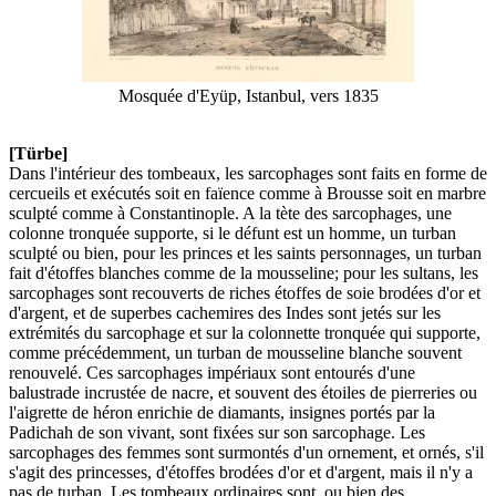
Mosquée d'Eyüp, Istanbul, vers 1835
[Türbe]
Dans l'intérieur des tombeaux, les sarcophages sont faits en forme de
cercueils et exécutés soit en faïence comme à Brousse soit en marbre
sculpté comme à Constantinople. A la tète des sarcophages, une
colonne tronquée supporte, si le défunt est un homme, un turban
sculpté ou bien, pour les princes et les saints personnages, un turban
fait d'étoffes blanches comme de la mousseline; pour les sultans, les
sarcophages sont recouverts de riches étoffes de soie brodées d'or et
d'argent, et de superbes cachemires des Indes sont jetés sur les
extrémités du sarcophage et sur la colonnette tronquée qui supporte,
comme précédemment, un turban de mousseline blanche souvent
renouvelé. Ces sarcophages impériaux sont entourés d'une
balustrade incrustée de nacre, et souvent des étoiles de pierreries ou
l'aigrette de héron enrichie de diamants, insignes portés par la
Padichah de son vivant, sont fixées sur son sarcophage. Les
sarcophages des femmes sont surmontés d'un ornement, et ornés, s'il
s'agit des princesses, d'étoffes brodées d'or et d'argent, mais il n'y a
pas de turban. Les tombeaux ordinaires sont, ou bien des