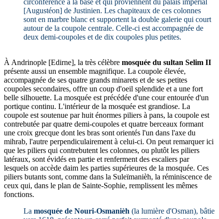
circonférence à la base et qui proviennent du palais impérial
[Augustéon] de Justinien. Les chapiteaux de ces colonnes
sont en marbre blanc et supportent la double galerie qui court
autour de la coupole centrale. Celle-ci est accompagnée de
deux demi-coupoles et de dix coupoles plus petites.
À Andrinople [Edirne], la très célèbre
mosquée du sultan Selim II
présente aussi un ensemble magnifique. La coupole élevée,
accompagnée de ses quatre grands minarets et de ses petites
coupoles secondaires, offre un coup d'oeil splendide et a une fort
belle silhouette. La mosquée est précédée d'une cour entourée d'un
portique continu. L'intérieur de la mosquée est grandiose. La
coupole est soutenue par huit énormes piliers à pans, la coupole est
contrebutée par quatre demi-coupoles et quatre berceaux formant
une croix grecque dont les bras sont orientés l'un dans l'axe du
mihrab, l'autre perpendiculairement à celui-ci. On peut remarquer ici
que les piliers qui contrebutent les colonnes, ou plutôt les piliers
latéraux, sont évidés en partie et renferment des escaliers par
lesquels on accède daim les parties supérieures de la mosquée. Ces
piliers butants sont, comme dans la Suleïmanièh, la réminiscence de
ceux qui, dans le plan de Sainte-Sophie, remplissent les mêmes
fonctions.
La
mosquée de Nouri-Osmanièh
(la lumière d'Osman), bâtie