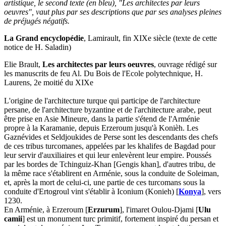
artistique, le second texte (en bleu), "Les architectes par leurs
oeuvres", vaut plus par ses descriptions que par ses analyses pleines
de préjugés négatifs.
La Grand encyclopédie
, Lamirault, fin XIXe siècle (texte de cette
notice de H. Saladin)
Elie Brault,
Les architectes par leurs oeuvres
, ouvrage rédigé sur
les manuscrits de feu Al. Du Bois de l'Ecole polytechnique, H.
Laurens, 2e moitié du XIXe
L'origine de l'architecture turque qui participe de l'architecture
persane, de l'architecture byzantine et de l'architecture arabe, peut
être prise en Asie Mineure, dans la partie s'étend de l'Arménie
propre à la Karamanie, depuis Erzeroum jusqu'à Konièh. Les
Gaznévides et Seldjoukides de Perse sont les descendants des chefs
de ces tribus turcomanes, appelées par les khalifes de Bagdad pour
leur servir d'auxiliaires et qui leur enlevèrent leur empire. Poussés
par les bordes de Tchinguiz-Khan [Gengis khan], d'autres tribu, de
la même race s'établirent en Arménie, sous la conduite de Soleiman,
et, après la mort de celui-ci, une partie de ces turcomans sous la
conduite d'Ertogroul vint s'établir à Iconium (Konieh) [
Konya
], vers
1230.
En Arménie, à Erzeroum [
Erzurum
], l'imaret Oulou-Djami [
Ulu
camii
] est un monument turc primitif, fortement inspiré du persan et