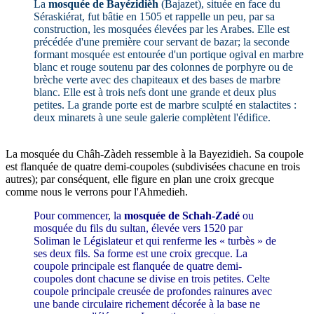
La
mosquée de Bayézidièh
(Bajazet), située en face du
Séraskiérat, fut bâtie en 1505 et rappelle un peu, par sa
construction, les mosquées élevées par les Arabes. Elle est
précédée d'une première cour servant de bazar; la seconde
formant mosquée est entourée d'un portique ogival en marbre
blanc et rouge soutenu par des colonnes de porphyre ou de
brèche verte avec des chapiteaux et des bases de marbre
blanc. Elle est à trois nefs dont une grande et deux plus
petites. La grande porte est de marbre sculpté en stalactites :
deux minarets à une seule galerie complètent l'édifice.
La mosquée du Châh-Zàdeh ressemble à la Bayezidieh. Sa coupole
est flanquée de quatre demi-coupoles (subdivisées chacune en trois
autres); par conséquent, elle figure en plan une croix grecque
comme nous le verrons pour l'Ahmedieh.
Pour commencer, la
mosquée de Schah-Zadé
ou
mosquée du fils du sultan, élevée vers 1520 par
Soliman le Législateur et qui renferme les « turbès » de
ses deux fils. Sa forme est une croix grecque. La
coupole principale est flanquée de quatre demi-
coupoles dont chacune se divise en trois petites. Celte
coupole principale creusée de profondes rainures avec
une bande circulaire richement décorée à la base ne