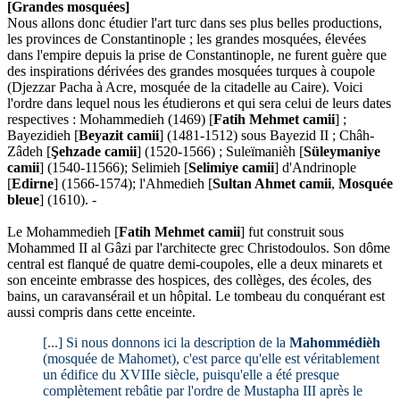
[Grandes mosquées]
Nous allons donc étudier l'art turc dans ses plus belles productions,
les provinces de Constantinople ; les grandes mosquées, élevées
dans l'empire depuis la prise de Constantinople, ne furent guère que
des inspirations dérivées des grandes mosquées turques à coupole
(Djezzar Pacha à Acre, mosquée de la citadelle au Caire). Voici
l'ordre dans lequel nous les étudierons et qui sera celui de leurs dates
respectives : Mohammedieh (1469) [
Fatih Mehmet camii
] ;
Bayezidieh [
Beyazit camii
] (1481-1512) sous Bayezid II ; Châh-
Zâdeh [
Şehzade camii
] (1520-1566) ; Suleïmanièh [
Süleymaniye
camii
] (1540-11566); Selimieh [
Selimiye camii
] d'Andrinople
[
Edirne
] (1566-1574); l'Ahmedieh [
Sultan Ahmet camii
,
Mosquée
bleue
] (1610). -
Le Mohammedieh [
Fatih Mehmet camii
] fut construit sous
Mohammed II al Gâzi par l'architecte grec Christodoulos. Son dôme
central est flanqué de quatre demi-coupoles, elle a deux minarets et
son enceinte embrasse des hospices, des collèges, des écoles, des
bains, un caravansérail et un hôpital. Le tombeau du conquérant est
aussi compris dans cette enceinte.
[...] Si nous donnons ici la description de la
Mahommédièh
(mosquée de Mahomet), c'est parce qu'elle est véritablement
un édifice du XVIIIe siècle, puisqu'elle a été presque
complètement rebâtie par l'ordre de Mustapha III après le