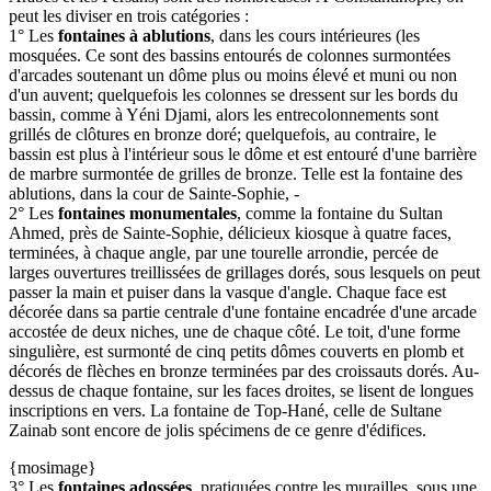
peut les diviser en trois catégories :
1° Les
fontaines à ablutions
, dans les cours intérieures (les
mosquées. Ce sont des bassins entourés de colonnes surmontées
d'arcades soutenant un dôme plus ou moins élevé et muni ou non
d'un auvent; quelquefois les colonnes se dressent sur les bords du
bassin, comme à Yéni Djami, alors les entrecolonnements sont
grillés de clôtures en bronze doré; quelquefois, au contraire, le
bassin est plus à l'intérieur sous le dôme et est entouré d'une barrière
de marbre surmontée de grilles de bronze. Telle est la fontaine des
ablutions, dans la cour de Sainte-Sophie, -
2° Les
fontaines monumentales
, comme la fontaine du Sultan
Ahmed, près de Sainte-Sophie, délicieux kiosque à quatre faces,
terminées, à chaque angle, par une tourelle arrondie, percée de
larges ouvertures treillissées de grillages dorés, sous lesquels on peut
passer la main et puiser dans la vasque d'angle. Chaque face est
décorée dans sa partie centrale d'une fontaine encadrée d'une arcade
accostée de deux niches, une de chaque côté. Le toit, d'une forme
singulière, est surmonté de cinq petits dômes couverts en plomb et
décorés de flèches en bronze terminées par des croissauts dorés. Au-
dessus de chaque fontaine, sur les faces droites, se lisent de longues
inscriptions en vers. La fontaine de Top-Hané, celle de Sultane
Zainab sont encore de jolis spécimens de ce genre d'édifices.
{mosimage}
3° Les
fontaines adossées
, pratiquées contre les murailles, sous une