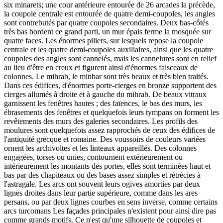
six minarets; une cour antérieure entourée de 26 arcades la précède,
la coupole centrale est entourée de quatre demi-coupoles, les angles
sont contrebutés par quatre coupoles secondaires. Deux bas-côtés
très bas bordent ce grand parti, un mur épais ferme la mosquée sur
quatre faces. Les énormes piliers, sur lesquels repose la coupole
centrale et les quatre demi-coupoles auxiliaires, ainsi que les quatre
coupoles des angles sont cannelés, mais les cannelures sont en relief
au lieu d'être en creux et figurent ainsi d'énormes faisceaux de
colonnes. Le mihrab, le minbar sont très beaux et très bien traités.
Dans ces édifices, d'énormes porte-cierges en bronze supportent des
cierges allumés à droite et à gauche du mihrab. De beaux vitraux
garnissent les fenêtres hautes ; des faïences, le bas des murs, les
ébrasements des fenêtres et quelquefois leurs tympans on forment les
revêtements des murs des galeries secondaires. Les profils des
moulures sont quelquefois assez rapprochés de ceux des édifices de
l'antiquité grecque et romaine. Des voussoirs de couleurs variées
ornent les archivoltes et les linteaux appareillés. Des colonnes
engagées, torses ou unies, contournent extérieurement ou
intérieurement les montants des portes, elles sont terminées haut et
bas par des chapiteaux ou des bases assez simples et rétrécies à
l'astragale. Les arcs ont souvent leurs ogives amorties par deux
lignes droites dans leur partie supérieure, comme dans les ares
persans, ou par deux lignes courbes en sens inverse, comme certains
arcs turcomans Les façades principales n'existent pour ainsi dire pas
comme grands motifs. Ce n'est qu'une silhouette de coupoles et