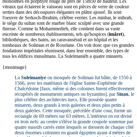
monolithes en porphyre rouge de près de 15m50 de hauteur. Les
vitraux qui éclairent le vaisseau sont en pièces de verre de couleur
serties dans des découpures étégantes en plâtre ajouré. Ils sont
l'oeuvre de Serkoch-Ibrahim, célèbre verrier. Les minbar, le mihrab,
le siège du sultan sont de marbre blanc sculpté avec une grande
finesse. Comme la Mohammedieh, elle contient dans sa vaste
enceinte de nombreux établissements, tels qu'hospices (
imâret
),
bibliothèques, des bains, un caravansérail et un hôpital et les
tombeaux de Soliman et de Roxelane. On voit donc que ces grandes
fondations impériales réunissent, dans leur ensemble, des types de
tous les édifices musulmans. La Suleïmanièh a quatre minarets.
{mosimage}
La
Suleimaniye
ou mosquée de Soliman fut bâtie, de 1550 à
1566, avec les matériaux de l'église Sainte-Euphémie de
Chalcédoine [faux, même si des colonnes furent effectivement
récupérés de monuments antiques ou byzantins], par
Sinan
, le
plus célèbre des architectes turcs. Elle possède quatre
minarets, deux grands à trois galeries et deux plus petits à
deux galeries. Cette mosquée, précédée d'une cour, forme un
rectangle de 69 mètres sur 63 mètres. L'intérieur en est divisé
en trois nefs: au centre s'élève la grande coupole soutenue par
quatre massifs carrés entre lesquels se dressent de chaque côté
deux énormes colonnes en granit égyptien ayant 4 mètres de