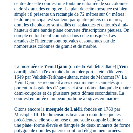
centre de cette cour est une fontaine entourée de six colonnes
et de six arcades en ogive. Le plan de cette mosquée est bien
simple : il présente un rectangle de 72 mètres sur 64 mètres ;
le dôme principal est soutenu par quatre piliers circulaires,
dont les chapiteaux sont taillés en stalactites et entourés à mi-
hauteur d'une bande plane couverte d'inscriptions pieuses. On
compte en tout neuf coupoles dans cette mosquée. Les
arcades de l'intérieur sont ogivales et soutenues par de
nombreuses colonnes de granit et de marbre.
La mosquée de
Yéni-Djami
(ou de la Validèh sultane)
[Yeni
camii]
, située à l'extrémité du premier port, a été bâtie vers
1649 par Validèh-Terkhan-sultane, mère de Mahomet lV. La
Yéni-Djami se reconnaît à ses deux minarets cannelés qui
portent trois galeries élégantes et à son dôme tlanqué de quatre
demi-coupoles et de plusieurs petits dômes secondaires. La
cour est entourée d'un beau portique à ogives en marbre.
Citons encore la
mosquée de Laléli
, fondée en 1760 par
Mustapha III. De dimensions beaucoup moindres que les
précédentes, elle se compose d'une seule coupole bâtie sur
une plate- forme élevée et flanquée de deux minarets de forme
polygonale dont les galeries sont fort élégamment ornées.