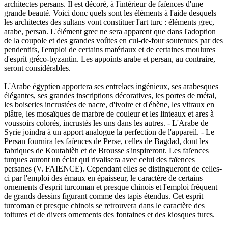
architectes persans. Il est décoré, à l'intérieur de faïences d'une
grande beauté. Voici donc quels sont les éléments à l'aide desquels
les architectes des sultans vont constituer l'art turc : éléments grec,
arabe, persan. L'élément grec ne sera apparent que dans l'adoption
de la coupole et des grandes voûtes en cul-de-four soutenues par des
pendentifs, l'emploi de certains matériaux et de certaines moulures
d'esprit gréco-byzantin. Les appoints arabe et persan, au contraire,
seront considérables.
L'Arabe égyptien apportera ses entrelacs ingénieux, ses arabesques
élégantes, ses grandes inscriptions décoratives, les portes de métal,
les boiseries incrustées de nacre, d'ivoire et d'ébène, les vitraux en
plâtre, les mosaïques de marbre de couleur et les linteaux et ares à
voussoirs colorés, incrustés les uns dans les autres. - L'Arabe de
Syrie joindra à un apport analogue la perfection de l'appareil. - Le
Persan fournira les faïences de Perse, celles de Bagdad, dont les
fabriques de Koutahièh et de Brousse s'inspireront. Les faïences
turques auront un éclat qui rivalisera avec celui des faïences
persanes (V. FAIENCE). Cependant elles se distingueront de celles-
ci par l'emploi des émaux en épaisseur, le caractère de certains
ornements d'esprit turcoman et presque chinois et l'emploi fréquent
de grands dessins figurant comme des tapis étendus. Cet esprit
turcoman et presque chinois se retrouvera dans le caractère des
toitures et de divers ornements des fontaines et des kiosques turcs.