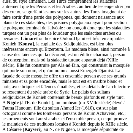
aussi du style arménien. Les Turcs comprennent les stalactites
autrement que les Persans et les Arabes : au lieu de les engendrer par
des creux, se greffant les uns sur les autres, les Turcs imaginent de
faire sortir d'une partie des polygones, qui donnent naissance aux
plans de ces stalactites, des prismes polygonaux ayant pour section
le polygone terminal de l'alvéole ; on conçoit donc que les stalactites
turques ont un peu plus de lourdeur que les stalactites arabes ou
persanes. L'
imaret
ou hospice Oulou-Djami est très remarquable.
Konieh [
Konya
], la capitale des Seldjoukides, est bien plus
intéressante encore qu'Erzeroum. La madrasa bleue, ainsi nommée à
cause des faïences qui la décorent, est un édifice charmant, persan
de conception, mais où la stalactite turque apparaît déjà (XIIIe
siècle). Elle fut construite par Ala-ad-Din, qui construisit la mosquée
qui porte son nom, et qu'on nomma aussi Emergeh Djamisi. La
façade de cette mosquée offre un ensemble persan avec ses grands
minarets et sa porte encadrée, mais le tout est en marbre blanc et
noir, avec briques et faïences émaillées, et les détails de l'architecture
se ressentent du style arabe de Syrie. Le palais des sultans
seldjoukides de Konieh contenait de beaux plafonds en style turc.
A
Nigde
(à l'E. de Konieh), un tombeau (du XVIIe siècle) élevé à
Fatma Hanoum, fille du sultan Ahmed Ier (1610), est sur plan
octogonal comme les tombeaux persans de Koum Achavend, etc.;
les ornements sont aussi arabes et l'ensemble persan, ce qui prouve
le maintien de ces traditions locales à Konieh depuis le XIIIe siècle.
A Césarée [
Kayseri
], au N. de Nigdeh, la mosquée sépulcrale de