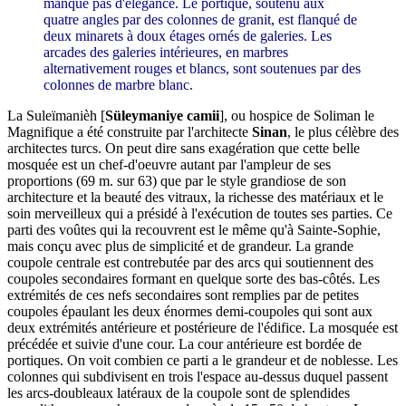
manque pas d'élégance. Le portique, soutenu aux
quatre angles par des colonnes de granit, est flanqué de
deux minarets à doux étages ornés de galeries. Les
arcades des galeries intérieures, en marbres
alternativement rouges et blancs, sont soutenues par des
colonnes de marbre blanc.
La Suleïmanièh [
Süleymaniye camii
], ou hospice de Soliman le
Magnifique a été construite par l'architecte
Sinan
, le plus célèbre des
architectes turcs. On peut dire sans exagération que cette belle
mosquée est un chef-d'oeuvre autant par l'ampleur de ses
proportions (69 m. sur 63) que par le style grandiose de son
architecture et la beauté des vitraux, la richesse des matériaux et le
soin merveilleux qui a présidé à l'exécution de toutes ses parties. Ce
parti des voûtes qui la recouvrent est le même qu'à Sainte-Sophie,
mais conçu avec plus de simplicité et de grandeur. La grande
coupole centrale est contrebutée par des arcs qui soutiennent des
coupoles secondaires formant en quelque sorte des bas-côtés. Les
extrémités de ces nefs secondaires sont remplies par de petites
coupoles épaulant les deux énormes demi-coupoles qui sont aux
deux extrémités antérieure et postérieure de l'édifice. La mosquée est
précédée et suivie d'une cour. La cour antérieure est bordée de
portiques. On voit combien ce parti a le grandeur et de noblesse. Les
colonnes qui subdivisent en trois l'espace au-dessus duquel passent
les arcs-doubleaux latéraux de la coupole sont de splendides