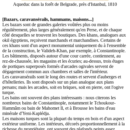
Aqueduc dans la forêt de Belgrade, près d'Istanbul, 1810
[Bazars, caravansérails, hammams, maisons...]
Les bazars sont de grandes galeries voûtées plus ou moins
régulièrement, plus larges généralement qu'en Perse, et de chaque
côté desquelles se trouvent les boutiques. Des khans, analogues aux
okil égyptiens, reçoivent marchands et marchandises. Certains de
ces khans sont d'un aspect monumental uniquement du à l'ensemble
de la construction, le Valideh-Khan, par exemple, à Constantinople.
Les bâtiments, disposés autour d'une cour carrée, contiennent, au
rez-de-chaussée, les magasins et les écuries; au-dessus, trois étages
de portiques superposés formés d'arcades ogivales servent de
dégagement commun aux chambres et salles de l'intérieur.
Les caravansérails sont le long des routes et servent d'auberges et
d'hôtelleries. Ils sont disposés sur un plan analogue aux plans
persans; mais les arcades, soit en briques, soit en pierre, ont l'ogive
turque.
Les bains ont souvent des plans intéressants : nous citerons les
nombreux bains de Constantinople, notamment le Tchoukour-
Hammâm ou bain de Mahomet Il, et à Brousse les bains d'eau
minérale d'Yeni-Kaplédja.
Les maisons turques sont la plupart du temps en bois et d'un aspect
extérieur uniforme. Les intérieurs, décorés proportionnellement à la
richesse du propriétaire, ont souvent des plafonds peints assez