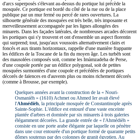
d'arcs superposés s'élevant au-dessus du portique lui précède la
mosquée. Ce portique est bordé du côté de la rue ou de la place
publique par un mur fermé ou percé de rares ouvertures. La
silhouette générale des mosquées est très belle, très imposante et
merveilleusement accompagnée par les lignes allongées des
minarets. Dans les façades latérales, de nombreuses arcades décorent
les portiques qui s'y trouvent et ont d'ensemble un aspect florentin
qui surprend; tout, jusqu'aux voussoirs alternativement clairs et
foncés et aux tirants horizontaux, rappelle d'une manière frappante
les édifices de la Toscane de la fin du moyen âge. Les turbèh sont
des mausolées composés soit, comme les Imàmzadeha de Perse,
d'une coupole portée par un édifice polygonal, soit de petites
mosquées surmontées d'une coupole et précédées de portiques
décorés de faïences en d'auvents plus ou moins richement décorés
(comme à Brousse, par exemple).
Quelques années avant la construction de la « Nouri-
Osmanièh » (1610) Achmet ou Ahmed Ier avait élevé
l'
Ahmédièh
, la principale mosquée de Constantinople après
Sainte-Sophie. L'édifice est entouré d'une vaste enceinte
plantée d'arbres et dominée par six minarets à trois galeries
élégamment décorées. La grande entrée de « l'Ahmédièh »
consiste en une porte arabe élégante par laquelle on pénètre
dans une cour entourée d'un portique formé de quarante petits
dômes soutenus par des colonnes de granit égyptien. Au