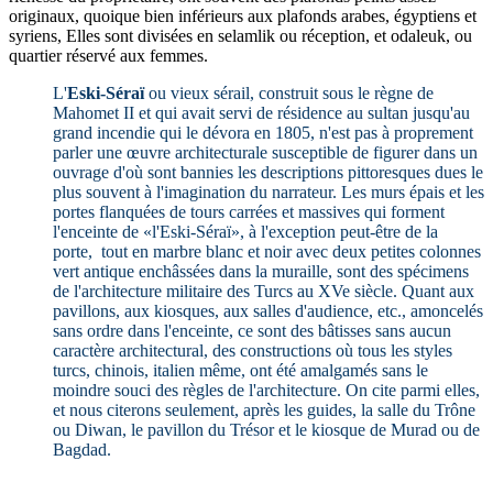
originaux, quoique bien inférieurs aux plafonds arabes, égyptiens et
syriens, Elles sont divisées en selamlik ou réception, et odaleuk, ou
quartier réservé aux femmes.
L'
Eski-Séraï
ou vieux sérail, construit sous le règne de
Mahomet II et qui avait servi de résidence au sultan jusqu'au
grand incendie qui le dévora en 1805, n'est pas à proprement
parler une œuvre architecturale susceptible de figurer dans un
ouvrage d'où sont bannies les descriptions pittoresques dues le
plus souvent à l'imagination du narrateur. Les murs épais et les
portes flanquées de tours carrées et massives qui forment
l'enceinte de «l'Eski-Séraï», à l'exception peut-être de la
porte, tout en marbre blanc et noir avec deux petites colonnes
vert antique enchâssées dans la muraille, sont des spécimens
de l'architecture militaire des Turcs au XVe siècle. Quant aux
pavillons, aux kiosques, aux salles d'audience, etc., amoncelés
sans ordre dans l'enceinte, ce sont des bâtisses sans aucun
caractère architectural, des constructions où tous les styles
turcs, chinois, italien même, ont été amalgamés sans le
moindre souci des règles de l'architecture. On cite parmi elles,
et nous citerons seulement, après les guides, la salle du Trône
ou Diwan, le pavillon du Trésor et le kiosque de Murad ou de
Bagdad.