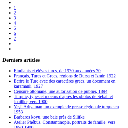
1
2
3
4
5
6
7
Derniers articles
Etudiants et élèves turcs, de 1930 aux années 70
Français, Turcs et Grecs, régions de Bursa et Izmir, 1922
Ecrire le Turc avec des caractères grecs, un document en
karamanli, 1927
Censure ottomane, une autorisation de publier, 1894
Turquie, types et moeurs d'après les photos de Sebah et
Joaillier, vers 1900
Yeşil Adıyaman, un exemple de presse régionale turque en
1953
Barbaros koyu, une baie près de Silifke
Atelier Phébus, Constantinople, portraits de famille, vers
1890-1900