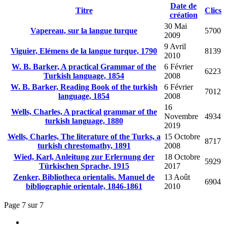
Date de
Titre
Clics
création
30 Mai
Vapereau, sur la langue turque
5700
2009
9 Avril
Viguier, Elémens de la langue turque, 1790
8139
2010
W. B. Barker, A practical Grammar of the
6 Février
6223
Turkish language, 1854
2008
W. B. Barker, Reading Book of the turkish
6 Février
7012
language, 1854
2008
16
Wells, Charles, A practical grammar of the
Novembre
4934
turkish language, 1880
2019
Wells, Charles, The literature of the Turks, a
15 Octobre
8717
turkish chrestomathy, 1891
2008
Wied, Karl, Anleitung zur Erlernung der
18 Octobre
5929
Türkischen Sprache, 1915
2017
Zenker, Bibliotheca orientalis. Manuel de
13 Août
6904
bibliographie orientale, 1846-1861
2010
Page 7 sur 7