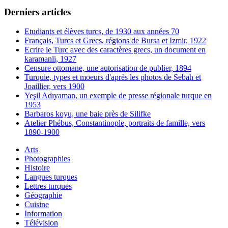
Derniers articles
Etudiants et élèves turcs, de 1930 aux années 70
Français, Turcs et Grecs, régions de Bursa et Izmir, 1922
Ecrire le Turc avec des caractères grecs, un document en
karamanli, 1927
Censure ottomane, une autorisation de publier, 1894
Turquie, types et moeurs d'après les photos de Sebah et
Joaillier, vers 1900
Yeşil Adıyaman, un exemple de presse régionale turque en
1953
Barbaros koyu, une baie près de Silifke
Atelier Phébus, Constantinople, portraits de famille, vers
1890-1900
Arts
Photographies
Histoire
Langues turques
Lettres turques
Géographie
Cuisine
Information
Télévision