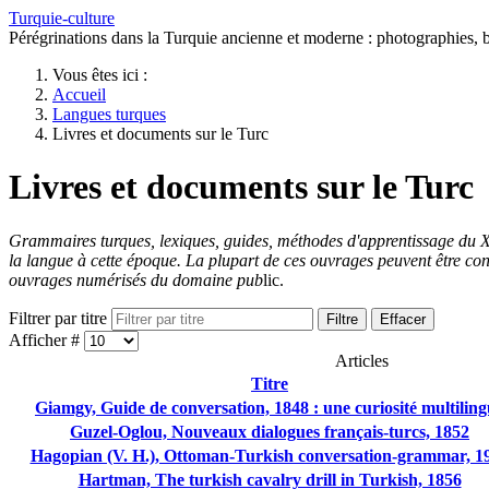
Turquie-culture
Pérégrinations dans la Turquie ancienne et moderne : photographies, bi
Vous êtes ici :
Accueil
Langues turques
Livres et documents sur le Turc
Livres et documents sur le Turc
Grammaires turques, lexiques, guides, méthodes d'apprentissage du XVI
la langue à cette époque. La plupart de ces ouvrages peuvent être con
ouvrages numérisés du domaine pub
lic.
Filtrer par titre
Filtre
Effacer
Afficher #
Articles
Titre
Giamgy, Guide de conversation, 1848 : une curiosité multilin
Guzel-Oglou, Nouveaux dialogues français-turcs, 1852
Hagopian (V. H.), Ottoman-Turkish conversation-grammar, 1
Hartman, The turkish cavalry drill in Turkish, 1856