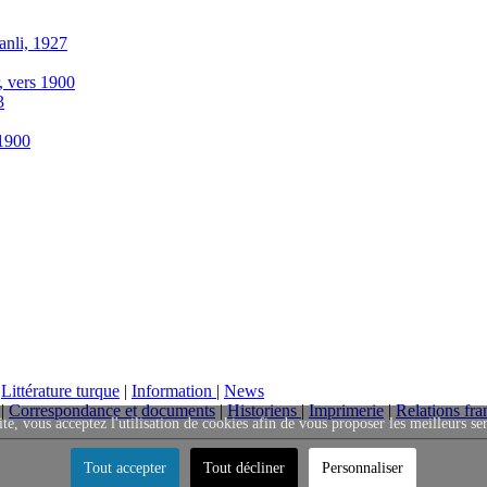
anli, 1927
r, vers 1900
3
-1900
|
Littérature turque
|
Information
|
News
|
Correspondance et documents
|
Historiens
|
Imprimerie
|
Relations fra
ite, vous acceptez l'utilisation de cookies afin de vous proposer les meilleurs se
Tout accepter
Tout décliner
Personnaliser