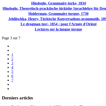
Hindoglu, Grammaire turke, 1834
Hindoglu, Theoretisch-pracktische türkishe Sprachlehre für Deu
Holderman, Grammaire turque, 1730
Jehlitschka, Henry, Türkische Konversations-grammatik, 18
Le drogman turc, 1854 : pour l'Armée d'Orient
Lectures sur la langue turque
Page 3 sur 7
1
2
3
4
5
6
7
Derniers articles