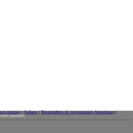
nco-turques
|
Sultans
|
Biographies de personnages historique
s |
rvices possibles.