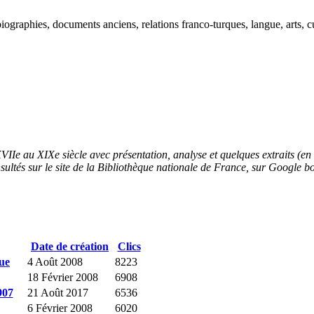
ographies, documents anciens, relations franco-turques, langue, arts, cu
Ie au XIXe siècle avec présentation, analyse et quelques extraits (en F
sultés sur le site de la Bibliothèque nationale de France, sur Google b
Date de création
Clics
gue
4 Août 2008
8223
18 Février 2008
6908
907
21 Août 2017
6536
6 Février 2008
6020