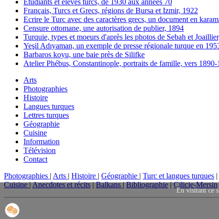
Etudiants et élèves turcs, de 1930 aux années 70
Français, Turcs et Grecs, régions de Bursa et Izmir, 1922
Ecrire le Turc avec des caractères grecs, un document en karam
Censure ottomane, une autorisation de publier, 1894
Turquie, types et moeurs d'après les photos de Sebah et Joaillie
Yeşil Adıyaman, un exemple de presse régionale turque en 195
Barbaros koyu, une baie près de Silifke
Atelier Phébus, Constantinople, portraits de famille, vers 1890
Arts
Photographies
Histoire
Langues turques
Lettres turques
Géographie
Cuisine
Information
Télévision
Contact
Photographies
|
Arts
|
Histoire
|
Géographie
|
Turc et langues turques
Cuisine
|
Anecdotes et récits
|
Balkans
|
Bibliographie
|
Cilicie-Mersin
En visitant ce s