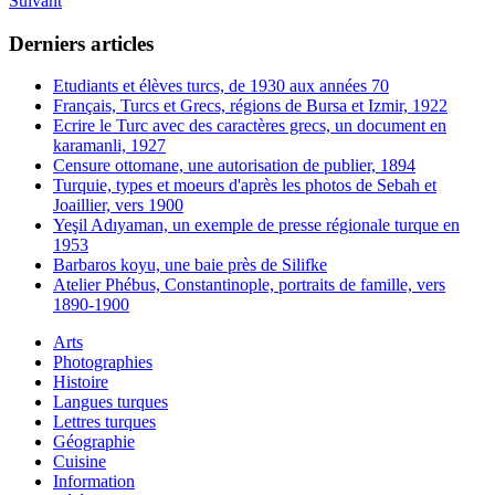
Suivant
Derniers articles
Etudiants et élèves turcs, de 1930 aux années 70
Français, Turcs et Grecs, régions de Bursa et Izmir, 1922
Ecrire le Turc avec des caractères grecs, un document en
karamanli, 1927
Censure ottomane, une autorisation de publier, 1894
Turquie, types et moeurs d'après les photos de Sebah et
Joaillier, vers 1900
Yeşil Adıyaman, un exemple de presse régionale turque en
1953
Barbaros koyu, une baie près de Silifke
Atelier Phébus, Constantinople, portraits de famille, vers
1890-1900
Arts
Photographies
Histoire
Langues turques
Lettres turques
Géographie
Cuisine
Information