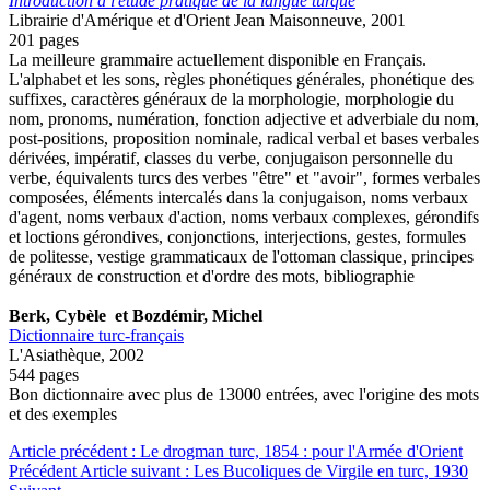
Introduction à l'étude pratique de la langue turque
Librairie d'Amérique et d'Orient Jean Maisonneuve, 2001
201 pages
La meilleure grammaire actuellement disponible en Français.
L'alphabet et les sons, règles phonétiques générales, phonétique des
suffixes, caractères généraux de la morphologie, morphologie du
nom, pronoms, numération, fonction adjective et adverbiale du nom,
post-positions, proposition nominale, radical verbal et bases verbales
dérivées, impératif, classes du verbe, conjugaison personnelle du
verbe, équivalents turcs des verbes "être" et "avoir", formes verbales
composées, éléments intercalés dans la conjugaison, noms verbaux
d'agent, noms verbaux d'action, noms verbaux complexes, gérondifs
et loctions gérondives, conjonctions, interjections, gestes, formules
de politesse, vestige grammaticaux de l'ottoman classique, principes
généraux de construction et d'ordre des mots, bibliographie
Berk, Cybèle et Bozdémir, Michel
Dictionnaire turc-français
L'Asiathèque, 2002
544 pages
Bon dictionnaire avec plus de 13000 entrées, avec l'origine des mots
et des exemples
Article précédent : Le drogman turc, 1854 : pour l'Armée d'Orient
Précédent
Article suivant : Les Bucoliques de Virgile en turc, 1930