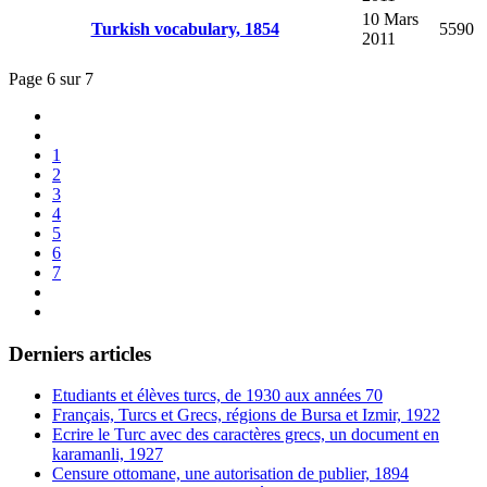
10 Mars
Turkish vocabulary, 1854
5590
2011
Page 6 sur 7
1
2
3
4
5
6
7
Derniers articles
Etudiants et élèves turcs, de 1930 aux années 70
Français, Turcs et Grecs, régions de Bursa et Izmir, 1922
Ecrire le Turc avec des caractères grecs, un document en
karamanli, 1927
Censure ottomane, une autorisation de publier, 1894