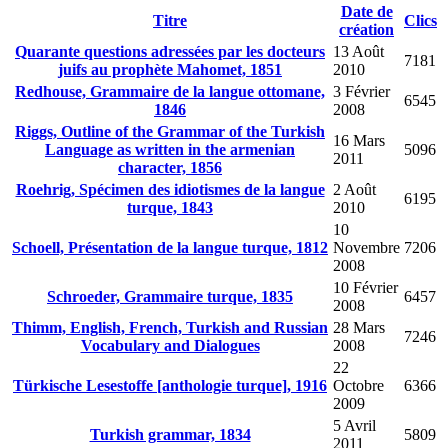
Date de
Titre
Clics
création
Quarante questions adressées par les docteurs
13 Août
7181
juifs au prophète Mahomet, 1851
2010
Redhouse, Grammaire de la langue ottomane,
3 Février
6545
1846
2008
Riggs, Outline of the Grammar of the Turkish
16 Mars
Language as written in the armenian
5096
2011
character, 1856
Roehrig, Spécimen des idiotismes de la langue
2 Août
6195
turque, 1843
2010
10
Schoell, Présentation de la langue turque, 1812
Novembre
7206
2008
10 Février
Schroeder, Grammaire turque, 1835
6457
2008
Thimm, English, French, Turkish and Russian
28 Mars
7246
Vocabulary and Dialogues
2008
22
Türkische Lesestoffe [anthologie turque], 1916
Octobre
6366
2009
5 Avril
Turkish grammar, 1834
5809
2011