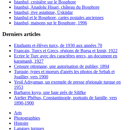
Istanbul, croisière sur le Bosphore
Istanbul, Anadolu Hisari, château du Bosphore
Istanbul, rive asiatique, Üsküdar
Istanbul et le Bosphore, cartes postales anciennes
Istanbul, maisons sur le Bosphore, 1996
Derniers articles
Etudiants et élèves turcs, de 1930 aux années 70
Français, Turcs et Grecs, régions de Bursa et Izmir, 1922
Ecrire le Turc avec des caractères grecs, un document en
karamanli, 1927
Censure ottomane, une autorisation de publier, 1894
Turquie, types et moeurs d'après les photos de Sebah et
Joaillier, vers 1900
Yeşil Adıyaman, un exemple de presse régionale turque en
1953
Barbaros koyu, une baie près de Silifke
Atelier Phébus, Constantinople, portraits de famille, vers
1890-1900
Arts
Photographies
Histoire
Langues turques