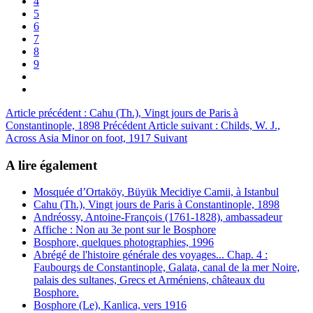
4
5
6
7
8
9
Article précédent : Cahu (Th.), Vingt jours de Paris à
Constantinople, 1898
Précédent
Article suivant : Childs, W. J.,
Across Asia Minor on foot, 1917
Suivant
A lire également
Mosquée d’Ortaköy, Büyük Mecidiye Camii, à Istanbul
Cahu (Th.), Vingt jours de Paris à Constantinople, 1898
Andréossy, Antoine-François (1761-1828), ambassadeur
Affiche : Non au 3e pont sur le Bosphore
Bosphore, quelques photographies, 1996
Abrégé de l'histoire générale des voyages... Chap. 4 :
Faubourgs de Constantinople, Galata, canal de la mer Noire,
palais des sultanes, Grecs et Arméniens, châteaux du
Bosphore.
Bosphore (Le), Kanlica, vers 1916