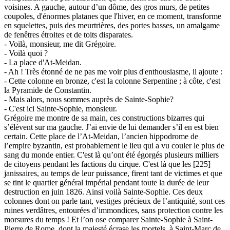
voisines. A gauche, autour d’un dôme, des gros murs, de petites
coupoles, d'énormes platanes que l'hiver, en ce moment, transforme
en squelettes, puis des meurtrières, des portes basses, un amalgame
de fenêtres étroites et de toits disparates.
- Voilà, monsieur, me dit Grégoire.
- Voilà quoi ?
- La place d'At-Meidan.
- Ah ! Très étonné de ne pas me voir plus d'enthousiasme, il ajoute :
- Cette colonne en bronze, c'est la colonne Serpentine ; à côte, c'est
la Pyramide de Constantin.
- Mais alors, nous sommes auprès de Sainte-Sophie?
- C'est ici Sainte-Sophie, monsieur.
Grégoire me montre de sa main, ces constructions bizarres qui
s’élèvent sur ma gauche. J’ai envie de lui demander s’il en est bien
certain. Cette place de l’At-Meidan, l’ancien hippodrome de
l’empire byzantin, est probablement le lieu qui a vu couler le plus de
sang du monde entier. C'est là qu’ont été égorgés plusieurs milliers
de citoyens pendant les factions du cirque. C'est là que les [225]
janissaires, au temps de leur puissance, firent tant de victimes et que
se tint le quartier général impérial pendant toute la durée de leur
destruction en juin 1826. Ainsi voilà Sainte-Sophie. Ces deux
colonnes dont on parle tant, vestiges précieux de l’antiquité, sont ces
ruines verdâtres, entourées d’immondices, sans protection contre les
morsures du temps ! Et l’on ose comparer Sainte-Sophie à Saint-
Pierre de Rome, dont la majesté écrase les mortels, à Saint-Marc de