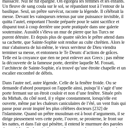
massacre. Nul ne fut épargné. On égorgea les femmes et les enfants.
Un fleuve de sang coula sur le sol, se répandant tout à l’entour de la
basilique. Seul, un prêtre survécut, raconte la légende. Il célébrait la
messe. Devant les vainqueurs retenus par une puissance invisible, il
quitta l’autel, emportant l’hostie préparée pour le saint sacrifice et
disparut tout à coup derrière une porte pratiquée dans une galerie
souterraine. Aussitôt s’éleva un mur de pierre que lus Turcs ne
purent détruire. Et depuis plus de quatre siècles le prêtre attend dans
sa cachette, que Sainte-Sophie soit rendue au culte chrétien. Alors le
mur s'abaissera de lui-même, le vieux serviteur de Dieu viendra
terminer sa messe, et entonnera le Te Deum: d’actions de grâces.
Telle est la croyance que rien ne peut enlever aux Grecs ; pas même
la découverte de la fameuse porte, derrière laquelle M. Fossati,
l’architecte de Sainte-Sophie, n'a trouvé qu’une étroite chapelle et un
escalier encombré de débris.
Dans l'autre nef, autre légende. Celle de la fenêtre froide. Ou se
demande d'abord pourquoi on l'appelle ainsi, puisqu’il s’agir d’une
porte fermant sur un étroit couloir et non d’une fenêtre. Située près
du Mirhab, du côté nord, il y règne constamment, lorsqu'elle est
ouverte, même par les chaleurs caniculaires de l’été, un vent frais qui
passe pour avoir inspiré les plus célèbres docteurs [232] de
l'islamisme. Quand un prêtre musulman est à bout d’arguments, il se
dirige pieusement vers cette porte, l’ouvre, se prosterne, le front sur
les nattes, et dans l'air qui pénètre, il entend le murmure des paroles