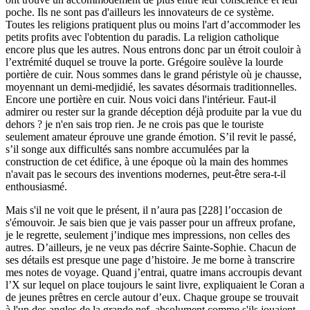
poche. Ils ne sont pas d'ailleurs les innovateurs de ce système.
Toutes les religions pratiquent plus ou moins l'art d’accommoder les
petits profits avec l'obtention du paradis. La religion catholique
encore plus que les autres. Nous entrons donc par un étroit couloir à
l’extrémité duquel se trouve la porte. Grégoire soulève la lourde
portière de cuir. Nous sommes dans le grand péristyle où je chausse,
moyennant un demi-medjidié, les savates désormais traditionnelles.
Encore une portière en cuir. Nous voici dans l'intérieur. Faut-il
admirer ou rester sur la grande déception déjà produite par la vue du
dehors ? je n'en sais trop rien. Je ne crois pas que le touriste
seulement amateur éprouve une grande émotion. S’il revit le passé,
s’il songe aux difficultés sans nombre accumulées par la
construction de cet édifice, à une époque où la main des hommes
n'avait pas le secours des inventions modernes, peut-être sera-t-il
enthousiasmé.
Mais s'il ne voit que le présent, il n’aura pas [228] l’occasion de
s'émouvoir. Je sais bien que je vais passer pour un affreux profane,
je le regrette, seulement j’indique mes impressions, non celles des
autres. D’ailleurs, je ne veux pas décrire Sainte-Sophie. Chacun de
ses détails est presque une page d’histoire. Je me borne à transcrire
mes notes de voyage. Quand j’entrai, quatre imans accroupis devant
l’X sur lequel on place toujours le saint livre, expliquaient le Coran a
de jeunes prêtres en cercle autour d’eux. Chaque groupe se trouvait
à l'un des angles de la grande nef, absolument comme s'ils jouaient