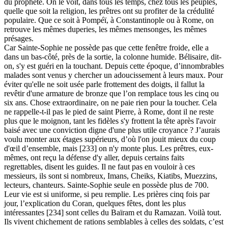
du prophète. On le voit, dans tous les temps, chez tous les peuples,
quelle que soit la religion, les prêtres ont su profiter de la crédulité
populaire. Que ce soit à Pompéï, à Constantinople ou à Rome, on
retrouve les mêmes duperies, les mêmes mensonges, les mêmes
présages.
Car Sainte-Sophie ne possède pas que cette fenêtre froide, elle a
dans un bas-côté, près de la sortie, la colonne humide. Bélisaire, dit-
on, s'y est guéri en la touchant. Depuis cette époque, d’innombrables
malades sont venus y chercher un adoucissement à leurs maux. Pour
éviter qu'elle ne soit usée parle frottement des doigts, il fallut la
revêtir d'une armature de bronze que l’on remplace tous les cinq ou
six ans. Chose extraordinaire, on ne paie rien pour la toucher. Cela
ne rappelle-t-il pas le pied de saint Pierre, à Rome, dont il ne reste
plus que le moignon, tant les fidèles s'y frottent la tête après l'avoir
baisé avec une conviction digne d'une plus utile croyance ? J’aurais
voulu monter aux étages supérieurs, d’où l'on jouit mieux du coup
d'œil d’ensemble, mais [233] on n'y monte plus. Les prêtres, eux-
mêmes, ont reçu la défense d'y aller, depuis certains faits
regrettables, disent les guides. Il ne faut pas en vouloir à ces
messieurs, ils sont si nombreux, Imans, Cheiks, Kiatibs, Muezzins,
lecteurs, chanteurs. Sainte-Sophie seule en possède plus de 700.
Leur vie est si uniforme, si peu remplie. Les prières cinq fois par
jour, l’explication du Coran, quelques fêtes, dont les plus
intéressantes [234] sont celles du Baïram et du Ramazan. Voilà tout.
Ils vivent chichement de rations semblables à celles des soldats, c’est