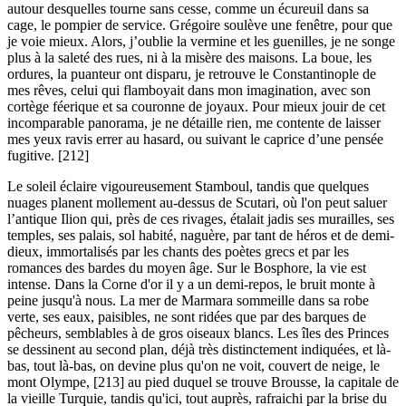
autour desquelles tourne sans cesse, comme un écureuil dans sa
cage, le pompier de service. Grégoire soulève une fenêtre, pour que
je voie mieux. Alors, j’oublie la vermine et les guenilles, je ne songe
plus à la saleté des rues, ni à la misère des maisons. La boue, les
ordures, la puanteur ont disparu, je retrouve le Constantinople de
mes rêves, celui qui flamboyait dans mon imagination, avec son
cortège féerique et sa couronne de joyaux. Pour mieux jouir de cet
incomparable panorama, je ne détaille rien, me contente de laisser
mes yeux ravis errer au hasard, ou suivant le caprice d’une pensée
fugitive. [212]
Le soleil éclaire vigoureusement Stamboul, tandis que quelques
nuages planent mollement au-dessus de Scutari, où l'on peut saluer
l’antique Ilion qui, près de ces rivages, étalait jadis ses murailles, ses
temples, ses palais, sol habité, naguère, par tant de héros et de demi-
dieux, immortalisés par les chants des poètes grecs et par les
romances des bardes du moyen âge. Sur le Bosphore, la vie est
intense. Dans la Corne d'or il y a un demi-repos, le bruit monte à
peine jusqu'à nous. La mer de Marmara sommeille dans sa robe
verte, ses eaux, paisibles, ne sont ridées que par des barques de
pêcheurs, semblables à de gros oiseaux blancs. Les îles des Princes
se dessinent au second plan, déjà très distinctement indiquées, et là-
bas, tout là-bas, on devine plus qu'on ne voit, couvert de neige, le
mont Olympe, [213] au pied duquel se trouve Brousse, la capitale de
la vieille Turquie, tandis qu'ici, tout auprès, rafraichi par la brise du