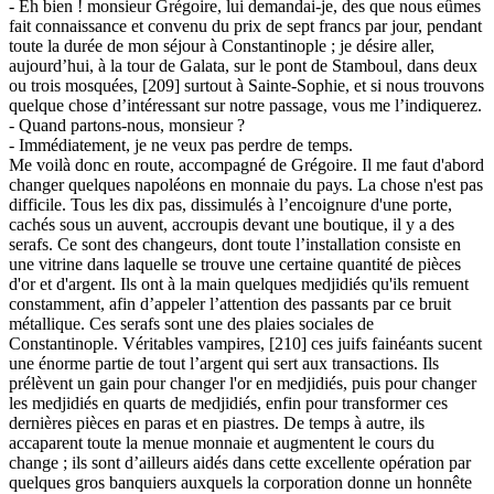
- Eh bien ! monsieur Grégoire, lui demandai-je, des que nous eûmes
fait connaissance et convenu du prix de sept francs par jour, pendant
toute la durée de mon séjour à Constantinople ; je désire aller,
aujourd’hui, à la tour de Galata, sur le pont de Stamboul, dans deux
ou trois mosquées, [209] surtout à Sainte-Sophie, et si nous trouvons
quelque chose d’intéressant sur notre passage, vous me l’indiquerez.
- Quand partons-nous, monsieur ?
- Immédiatement, je ne veux pas perdre de temps.
Me voilà donc en route, accompagné de Grégoire. Il me faut d'abord
changer quelques napoléons en monnaie du pays. La chose n'est pas
difficile. Tous les dix pas, dissimulés à l’encoignure d'une porte,
cachés sous un auvent, accroupis devant une boutique, il y a des
serafs. Ce sont des changeurs, dont toute l’installation consiste en
une vitrine dans laquelle se trouve une certaine quantité de pièces
d'or et d'argent. Ils ont à la main quelques medjidiés qu'ils remuent
constamment, afin d’appeler l’attention des passants par ce bruit
métallique. Ces serafs sont une des plaies sociales de
Constantinople. Véritables vampires, [210] ces juifs fainéants sucent
une énorme partie de tout l’argent qui sert aux transactions. Ils
prélèvent un gain pour changer l'or en medjidiés, puis pour changer
les medjidiés en quarts de medjidiés, enfin pour transformer ces
dernières pièces en paras et en piastres. De temps à autre, ils
accaparent toute la menue monnaie et augmentent le cours du
change ; ils sont d’ailleurs aidés dans cette excellente opération par
quelques gros banquiers auxquels la corporation donne un honnête