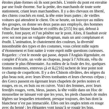
étroites plate-formes où ils sont perchés. L'entrée du pont est envahie
par une foule énorme. Sur la petite, des marchands de toute sorte
stationnent, criant leurs marchandises. Il y a des chevaux en liberté,
des chiens couchés en rond, la tête entre leurs pattes ; de vieilles
voitures qui attendent le client. On se heurte, on louvoye au milieu
des groupes, on donne ses deux paras aux employés, des hommes
vêtus d'une blouse blanche et coiffés du [215] fez qui, debout à
l'entrée, font payer, et l’on pénètre sur le pont. Alors, il faudrait avoir
avec soi non pas un vulgaire drogman, mais un ami complaisant et
érudit. L’animation, le chatoiement des couleurs, la diversité
innombrable des types et des costumes, vous créent mille sujets
d’étonnement et font naitre à votre esprit mille questions curieuses.
Regardez : c'est le monde qui passe, depuis l'Anglais légendaire, en
complet d’écurie, un voile au chapeau, jusqu’à l’Africain, vêtu du
costume le plus élémentaire. Au milieu de la foule des fez, quelques
feutres modernes, entrevus çà et là,[216] tachent de leur point noir
ce champ de coquelicots. Il y a des Chinois olivâtres, des nègres du
plus beau noir, avec leurs lèvres tombantes et leurs cheveux crépus ;
des Grecs passent en égrenant leurs chapelets de perles noires et
rouges, en os, en buis ou en cuivre. Voici des femmes, avec leurs
feredjès rouges, verts, bleus, jaunes, la tête voilée dans un Hoc de
mousseline ne laissant voir que les yeux, les pieds chaussés de mules
légères sur lesquelles retombent, presque toujours, des bas dont la
blancheur n’est pas immaculée. Elles ont les ongles teints en rouge
avec du henné ; les élégantes vont jusqu’à se rougir les bras.