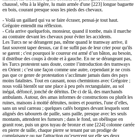
chaussé, vêtu à la légère, lu main armée d'une [223] longue baguette
en bois, courant presque sous les pieds des chevaux.
- Voilà un gaillard qui va se faire écraser, pensai-je tout haut.
Grégoire entendit ma réflexion.
- Cela arrive quelquefois, monsieur, quand il tombe, mais il marche
au contraire devant les chevaux pour éviter les accidents.
Les Turcs ne se dérangent pas, même quand le tramway arrive, il
faut souvent taper dessus, car il ne suflit pas de leur crier pour qu'ils
se garent ; c'est pourquoi le coureur est armé d’un bâton, au besoin,
il distribue des coups à droite et à gauche. En ne se dérangeant pas,
les Turcs protestent sans doute, contre l’introduction des tramways
en Orient ; c’est une façon comme une autre, cependant je ne crois
pas que ce genre de protestation s’acclimate jamais dans des pays
moins fatalistes. Tout en causant, nous cheminions avec Grégoire ;
nous voilà bientôt sur une place à peu près rectangulaire, au sol
inégal, défoncé, jonché de détritus. De ci de là, des marchands
ambulants. Autour, des amas informes de constructions ou plutôt les
ruines, maisons à moitié détruites, noires et pourries, l'une d’elles,
sans un seul carreau ; quelques cafés borgnes devant lesquels sont
alignés des tabourets de paille, sans paille, presque avec les seuls
montants, attendent les fumeurs ; dans le fond, un obélisque en
granit rose, puis un gros tuyau de bronze et une [224] colonne carrée
en pierre de taille, chaque pierre se tenant par un prodige de
complaisance ou par l'attraction qu’exercent sur elle ses deux