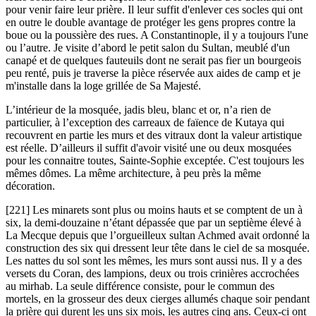
pour venir faire leur prière. Il leur suffit d'enlever ces socles qui ont
en outre le double avantage de protéger les gens propres contre la
boue ou la poussière des rues. A Constantinople, il y a toujours l'une
ou l’autre. Je visite d’abord le petit salon du Sultan, meublé d'un
canapé et de quelques fauteuils dont ne serait pas fier un bourgeois
peu renté, puis je traverse la pièce réservée aux aides de camp et je
m'installe dans la loge grillée de Sa Majesté.
L’intérieur de la mosquée, jadis bleu, blanc et or, n’a rien de
particulier, à l’exception des carreaux de faïence de Kutaya qui
recouvrent en partie les murs et des vitraux dont la valeur artistique
est réelle. D’ailleurs il suffit d'avoir visité une ou deux mosquées
pour les connaitre toutes, Sainte-Sophie exceptée. C'est toujours les
mêmes dômes. La même architecture, à peu près la même
décoration.
[221] Les minarets sont plus ou moins hauts et se comptent de un à
six, la demi-douzaine n’étant dépassée que par un septième élevé à
La Mecque depuis que l’orgueilleux sultan Achmed avait ordonné la
construction des six qui dressent leur tête dans le ciel de sa mosquée.
Les nattes du sol sont les mêmes, les murs sont aussi nus. Il y a des
versets du Coran, des lampions, deux ou trois crinières accrochées
au mirhab. La seule différence consiste, pour le commun des
mortels, en la grosseur des deux cierges allumés chaque soir pendant
la prière qui durent les uns six mois, les autres cinq ans. Ceux-ci ont