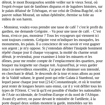
détroit, le mont Bourgourlou semble veiller sur le vieux Seraï, où
l'esprit évoque tant de fantômes disparus et de lugubres histoires, sur
le palais délaissé de Tchéragan, et sur celui de Dolma-Bagché, où le
pauvre sultan Mourad, un sultan éphémère, éternise sa folie au
milieu de son harem.
- Monsieur, voulez-vous prendre une tasse de café ? c'est le profit du
gardien, me demande Grégoire. - Va pour une tasse de café. - C’est
beau, n'est-ce pas, monsieur ? Tous les voyageurs qui viennent ici
sont toujours contents. Grégoire veut m'indiquer les mosquées, les
monuments, les palais. Il a conscience de son savoir et veut gagner
son argent ; je m'y oppose. Si j’entendais débiter l'insipide boniment
répété chaque jour il chaque voyageur, la moitié du charme serait
détruit. je reviendrai, pour examiner à loisir les minarets et les
dômes, pour me rendre compte de l’emplacement des quartiers, pour
braquer ma lorgnette sur chaque toit. Aujourd'hui, je veux garder
intact ce merveilleux ensemble, j’ai peur de diminuer son intensité,
en cherchant le détail. Je descends de la tour et nous allons au pont
de la Validé sultane, le grand pont qui relie Galata à Stamboul, sur
lequel passe chaque jour tout [214] Constantinople, et où le touriste
peut rester de longues heures sans ennui, car il y voit défiler tous les
types de l'Orient. C’est là qu'il est possible d’étudier les nationalités
de l'Asie occidentale, de l'extrême-Europe et du nord de l'Afrique.
Avant d'y arriver, on passe devant le ministère de l'artillerie, à la
porte duquel deux soldats montent la garde, immobiles sur les