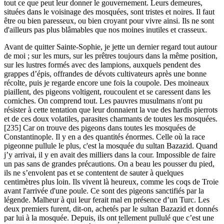
tout ce que peut leur donner le gouvernement. Leurs demeures,
situées dans le voisinage des mosquées, sont tristes et noires. Il faut
être ou bien paresseux, ou bien croyant pour vivre ainsi. Ils ne sont
d'ailleurs pas plus blâmables que nos moines inutiles et crasseux.
Avant de quitter Sainte-Sophie, je jette un dernier regard tout autour
de moi ; sur les murs, sur les prêtres toujours dans la même position,
sur les lustres formés avec des lampions, auxquels pendent des
grappes d’épis, offrandes de dévots cultivateurs après une bonne
récolte, puis je regarde encore une fois la coupole. Des moineaux
piaillent, des pigeons voltigent, roucoulent et se caressent dans les
corniches. On comprend tout. Les pauvres musulmans n'ont pu
résister à cette tentation que leur donnaient la vue des hardis pierrots
et de ces doux volatiles, parasites charmants de toutes les mosquées.
[235] Car on trouve des pigeons dans toutes les mosquées de
Constantinople. Il y en a des quantités énormes. Celle où la race
pigeonne pullule le plus, c'est la mosquée du sultan Bazazid. Quand
j’y arrivai, il y en avait des milliers dans la cour. Impossible de faire
un pas sans de grandes précautions. On a beau les pousser du pied,
ils ne s’envolent pas et se contentent de sauter à quelques
centimètres plus loin. Ils vivent là heureux, comme les coqs de Troie
avant l'arrivée d'une poule. Ce sont des pigeons sanctifiés par la
légende. Malheur à qui leur ferait mal en présence d’un Turc. Les
deux premiers furent, dit-on, achetés par le sultan Bazazid et donnés
par lui à la mosquée. Depuis, ils ont tellement pullulé que c’est une