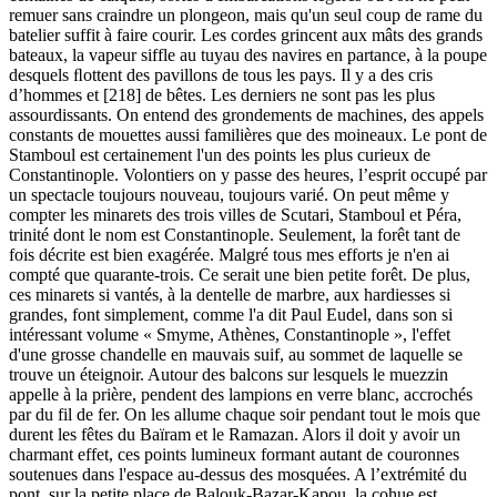
remuer sans craindre un plongeon, mais qu'un seul coup de rame du
batelier suffit à faire courir. Les cordes grincent aux mâts des grands
bateaux, la vapeur siffle au tuyau des navires en partance, à la poupe
desquels ﬂottent des pavillons de tous les pays. Il y a des cris
d’hommes et [218] de bêtes. Les derniers ne sont pas les plus
assourdissants. On entend des grondements de machines, des appels
constants de mouettes aussi familières que des moineaux. Le pont de
Stamboul est certainement l'un des points les plus curieux de
Constantinople. Volontiers on y passe des heures, l’esprit occupé par
un spectacle toujours nouveau, toujours varié. On peut même y
compter les minarets des trois villes de Scutari, Stamboul et Péra,
trinité dont le nom est Constantinople. Seulement, la forêt tant de
fois décrite est bien exagérée. Malgré tous mes efforts je n'en ai
compté que quarante-trois. Ce serait une bien petite forêt. De plus,
ces minarets si vantés, à la dentelle de marbre, aux hardiesses si
grandes, font simplement, comme l'a dit Paul Eudel, dans son si
intéressant volume « Smyme, Athènes, Constantinople », l'effet
d'une grosse chandelle en mauvais suif, au sommet de laquelle se
trouve un éteignoir. Autour des balcons sur lesquels le muezzin
appelle à la prière, pendent des lampions en verre blanc, accrochés
par du fil de fer. On les allume chaque soir pendant tout le mois que
durent les fêtes du Baïram et le Ramazan. Alors il doit y avoir un
charmant effet, ces points lumineux formant autant de couronnes
soutenues dans l'espace au-dessus des mosquées. A l’extrémité du
pont, sur la petite place de Balouk-Bazar-Kapou, la cohue est