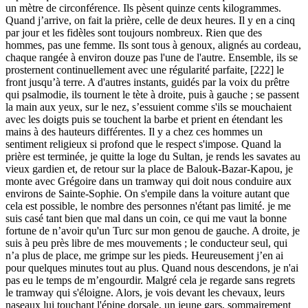
un mètre de circonférence. Ils pèsent quinze cents kilogrammes.
Quand j’arrive, on fait la prière, celle de deux heures. Il y en a cinq
par jour et les fidèles sont toujours nombreux. Rien que des
hommes, pas une femme. Ils sont tous à genoux, alignés au cordeau,
chaque rangée à environ douze pas l'une de l'autre. Ensemble, ils se
prosternent continuellement avec une régularité parfaite, [222] le
front jusqu’à terre. A d'autres instants, guidés par la voix du prêtre
qui psalmodie, ils tournent le tète à droite, puis à gauche ; se passent
la main aux yeux, sur le nez, s’essuient comme s'ils se mouchaient
avec les doigts puis se touchent la barbe et prient en étendant les
mains à des hauteurs différentes. Il y a chez ces hommes un
sentiment religieux si profond que le respect s'impose. Quand la
prière est terminée, je quitte la loge du Sultan, je rends les savates au
vieux gardien et, de retour sur la place de Balouk-Bazar-Kapou, je
monte avec Grégoire dans un tramway qui doit nous conduire aux
environs de Sainte-Sophie. On s'empile dans la voiture autant que
cela est possible, le nombre des personnes n'étant pas limité. je me
suis casé tant bien que mal dans un coin, ce qui me vaut la bonne
fortune de n’avoir qu'un Turc sur mon genou de gauche. A droite, je
suis à peu près libre de mes mouvements ; le conducteur seul, qui
n’a plus de place, me grimpe sur les pieds. Heureusement j’en ai
pour quelques minutes tout au plus. Quand nous descendons, je n'ai
pas eu le temps de m’engourdir. Malgré cela je regarde sans regrets
le tramway qui s'éloigne. Alors, je vois devant les chevaux, leurs
naseaux lui touchant l'épine dorsale, un jeune gars, sommairement