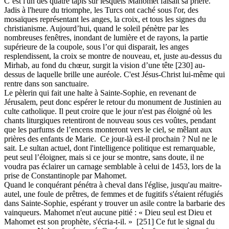
C’est l'un des quatre tapis sur lesquels Mahomet faisait sa prière.
Jadis à l'heure du triomphe, les Turcs ont caché sous l'or, des
mosaïques représentant les anges, la croix, et tous les signes du
christianisme. Aujourd’hui, quand le soleil pénètre par les
nombreuses fenêtres, inondant de lumière et de rayons, la partie
supérieure de la coupole, sous l’or qui disparait, les anges
resplendissent, la croix se montre de nouveau, et, juste au-dessus du
Mirhab, au fond du chœur, surgit la vision d’une tête [230] au-
dessus de laquelle brille une auréole. C'est Jésus-Christ lui-même qui
rentre dans son sanctuaire.
Le pèlerin qui fait une halte à Sainte-Sophie, en revenant de
Jérusalem, peut donc espérer le retour du monument de Justinien au
culte catholique. Il peut croire que le jour n'est pas éloigné où les
chants liturgiques retentiront de nouveau sous ces voûtes, pendant
que les parfums de l’encens monteront vers le ciel, se mêlant aux
prières des enfants de Marie. Ce jour-là est-il prochain ? Nul ne le
sait. Le sultan actuel, dont l'intelligence politique est remarquable,
peut seul l’éloigner, mais si ce jour se montre, sans doute, il ne
voudra pas éclairer un carnage semblable à celui de 1453, lors de la
prise de Constantinople par Mahomet.
Quand le conquérant pénétra à cheval dans l'église, jusqu'au maitre-
autel, une foule de prêtres, de femmes et de fugitifs s'étaient réfugiés
dans Sainte-Sophie, espérant y trouver un asile contre la barbarie des
vainqueurs. Mahomet n'eut aucune pitié : « Dieu seul est Dieu et
Mahomet est son prophète, s'écria-t-il. » [251] Ce fut le signal du