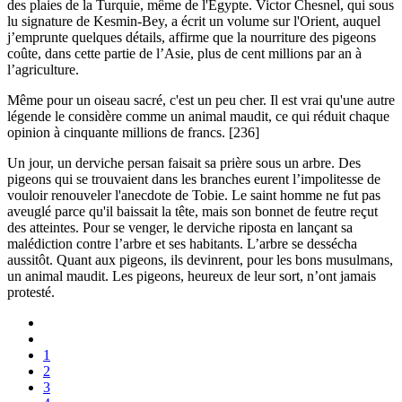
des plaies de la Turquie, même de l'Égypte. Victor Chesnel, qui sous
lu signature de Kesmin-Bey, a écrit un volume sur l'Orient, auquel
j’emprunte quelques détails, affirme que la nourriture des pigeons
coûte, dans cette partie de l’Asie, plus de cent millions par an à
l’agriculture.
Même pour un oiseau sacré, c'est un peu cher. Il est vrai qu'une autre
légende le considère comme un animal maudit, ce qui réduit chaque
opinion à cinquante millions de francs. [236]
Un jour, un derviche persan faisait sa prière sous un arbre. Des
pigeons qui se trouvaient dans les branches eurent l’impolitesse de
vouloir renouveler l'anecdote de Tobie. Le saint homme ne fut pas
aveuglé parce qu'il baissait la tête, mais son bonnet de feutre reçut
des atteintes. Pour se venger, le derviche riposta en lançant sa
malédiction contre l’arbre et ses habitants. L’arbre se dessécha
aussitôt. Quant aux pigeons, ils devinrent, pour les bons musulmans,
un animal maudit. Les pigeons, heureux de leur sort, n’ont jamais
protesté.
1
2
3