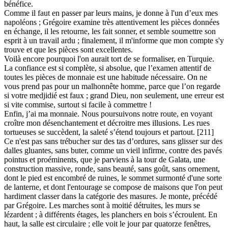
bénéfice.
Comme il faut en passer par leurs mains, je donne à l'un d’eux mes
napoléons ; Grégoire examine très attentivement les pièces données
en échange, il les retourne, les fait sonner, et semble soumettre son
esprit à un travail ardu ; finalement, il m'informe que mon compte s'y
trouve et que les pièces sont excellentes.
Voilà encore pourquoi l'on aurait tort de se formaliser, en Turquie.
La confiance est si complète, si absolue, que l’examen attentif de
toutes les pièces de monnaie est une habitude nécessaire. On ne
vous prend pas pour un malhonnête homme, parce que l’on regarde
si votre medjidié est faux ; grand Dieu, non seulement, une erreur est
si vite commise, surtout si facile à commettre !
Enfin, j’ai ma monnaie. Nous poursuivons notre route, en voyant
croître mon désenchantement et décroitre mes illusions. Les rues
tortueuses se succèdent, la saleté s’étend toujours et partout. [211]
Ce n'est pas sans trébucher sur des tas d’ordures, sans glisser sur des
dalles gluantes, sans buter, comme un vieil infirme, contre des pavés
pointus et proéminents, que je parviens à la tour de Galata, une
construction massive, ronde, sans beauté, sans goût, sans ornement,
dont le pied est encombré de ruines, le sommet surmonté d'une sorte
de lanterne, et dont l'entourage se compose de maisons que l'on peut
hardiment classer dans la catégorie des masures. Je monte, précédé
par Grégoire. Les marches sont à moitié détruites, les murs se
lézardent ; à différents étages, les planchers en bois s’écroulent. En
haut, la salle est circulaire ; elle voit le jour par quatorze fenêtres,