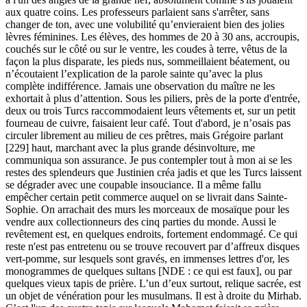
aux quatre coins. Les professeurs parlaient sans s'arrêter, sans
changer de ton, avec une volubilité qu’envieraient bien des jolies
lèvres féminines. Les élèves, des hommes de 20 à 30 ans, accroupis,
couchés sur le côté ou sur le ventre, les coudes à terre, vêtus de la
façon la plus disparate, les pieds nus, sommeillaient béatement, ou
n’écoutaient l’explication de la parole sainte qu’avec la plus
complète indifférence. Jamais une observation du maître ne les
exhortait à plus d’attention. Sous les piliers, près de la porte d'entrée,
deux ou trois Turcs raccommodaient leurs vêtements et, sur un petit
fourneau de cuivre, faisaient leur café. Tout d'abord, je n’osais pas
circuler librement au milieu de ces prêtres, mais Grégoire parlant
[229] haut, marchant avec la plus grande désinvolture, me
communiqua son assurance. Je pus contempler tout à mon ai se les
restes des splendeurs que Justinien créa jadis et que les Turcs laissent
se dégrader avec une coupable insouciance. Il a même fallu
empêcher certain petit commerce auquel on se livrait dans Sainte-
Sophie. On arrachait des murs les morceaux de mosaïque pour les
vendre aux collectionneurs des cinq parties du monde. Aussi le
revêtement est, en quelques endroits, fortement endommagé. Ce qui
reste n'est pas entretenu ou se trouve recouvert par d’affreux disques
vert-pomme, sur lesquels sont gravés, en immenses lettres d'or, les
monogrammes de quelques sultans [NDE : ce qui est faux], ou par
quelques vieux tapis de prière. L’un d’eux surtout, relique sacrée, est
un objet de vénération pour les musulmans. Il est à droite du Mirhab.