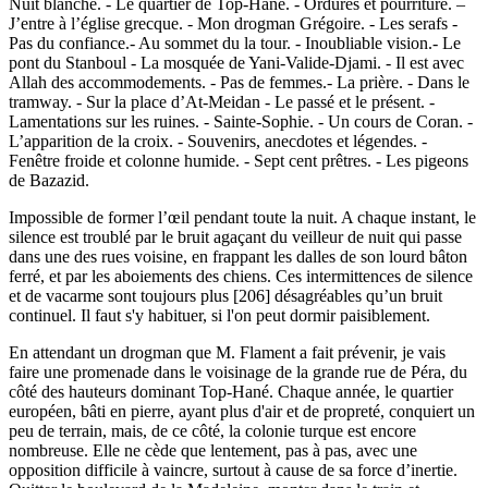
Nuit blanche. - Le quartier de Top-Hané. - Ordures et pourriture. –
J’entre à l’église grecque. - Mon drogman Grégoire. - Les serafs -
Pas du confiance.- Au sommet du la tour. - Inoubliable vision.- Le
pont du Stanboul - La mosquée de Yani-Valide-Djami. - Il est avec
Allah des accommodements. - Pas de femmes.- La prière. - Dans le
tramway. - Sur la place d’At-Meidan - Le passé et le présent. -
Lamentations sur les ruines. - Sainte-Sophie. - Un cours de Coran. -
L’apparition de la croix. - Souvenirs, anecdotes et légendes. -
Fenêtre froide et colonne humide. - Sept cent prêtres. - Les pigeons
de Bazazid.
Impossible de former l’œil pendant toute la nuit. A chaque instant, le
silence est troublé par le bruit agaçant du veilleur de nuit qui passe
dans une des rues voisine, en frappant les dalles de son lourd bâton
ferré, et par les aboiements des chiens. Ces intermittences de silence
et de vacarme sont toujours plus [206] désagréables qu’un bruit
continuel. Il faut s'y habituer, si l'on peut dormir paisiblement.
En attendant un drogman que M. Flament a fait prévenir, je vais
faire une promenade dans le voisinage de la grande rue de Péra, du
côté des hauteurs dominant Top-Hané. Chaque année, le quartier
européen, bâti en pierre, ayant plus d'air et de propreté, conquiert un
peu de terrain, mais, de ce côté, la colonie turque est encore
nombreuse. Elle ne cède que lentement, pas à pas, avec une
opposition difficile à vaincre, surtout à cause de sa force d’inertie.