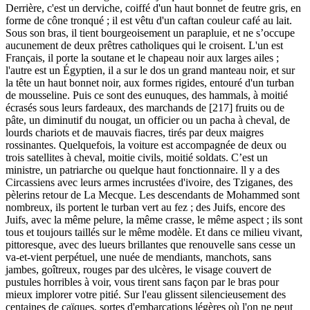
Derrière, c'est un derviche, coiffé d'un haut bonnet de feutre gris, en
forme de cône tronqué ; il est vêtu d'un caftan couleur café au lait.
Sous son bras, il tient bourgeoisement un parapluie, et ne s’occupe
aucunement de deux prêtres catholiques qui le croisent. L'un est
Français, il porte la soutane et le chapeau noir aux larges ailes ;
l'autre est un Égyptien, il a sur le dos un grand manteau noir, et sur
la tête un haut bonnet noir, aux formes rigides, entouré d'un turban
de mousseline. Puis ce sont des eunuques, des hammals, à moitié
écrasés sous leurs fardeaux, des marchands de [217] fruits ou de
pâte, un diminutif du nougat, un officier ou un pacha à cheval, de
lourds chariots et de mauvais fiacres, tirés par deux maigres
rossinantes. Quelquefois, la voiture est accompagnée de deux ou
trois satellites à cheval, moitie civils, moitié soldats. C’est un
ministre, un patriarche ou quelque haut fonctionnaire. ll y a des
Circassiens avec leurs armes incrustées d'ivoire, des Tziganes, des
pèlerins retour de La Mecque. Les descendants de Mohammed sont
nombreux, ils portent le turban vert au fez ; des Juifs, encore des
Juifs, avec la même pelure, la même crasse, le même aspect ; ils sont
tous et toujours taillés sur le même modèle. Et dans ce milieu vivant,
pittoresque, avec des lueurs brillantes que renouvelle sans cesse un
va-et-vient perpétuel, une nuée de mendiants, manchots, sans
jambes, goîtreux, rouges par des ulcères, le visage couvert de
pustules horribles à voir, vous tirent sans façon par le bras pour
mieux implorer votre pitié. Sur l'eau glissent silencieusement des
centaines de caïques, sortes d'embarcations légères où l'on ne peut