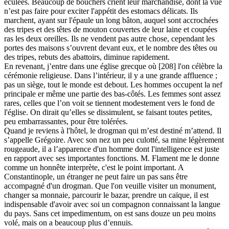
éculées. Beaucoup de bouchers crient leur marchandise, dont la vue
n’est pas faire pour exciter l'appétit des estomacs délicats. Ils
marchent, ayant sur l'épaule un long bâton, auquel sont accrochées
des tripes et des têtes de mouton couvertes de leur laine et coupées
ras les deux oreilles. Ils ne vendent pas autre chose, cependant les
portes des maisons s’ouvrent devant eux, et le nombre des têtes ou
des tripes, rebuts des abattoirs, diminue rapidement.
En revenant, j’entre dans une église grecque où [208] l'on célèbre la
cérémonie religieuse. Dans l’intérieur, il y a une grande affluence ;
pas un siège, tout le monde est debout. Les hommes occupent la nef
principale er même une partie des bas-côtés. Les femmes sont assez
rares, celles que l’on voit se tiennent modestement vers le fond de
l'église. On dirait qu’elles se dissimulent, se faisant toutes petites,
peu embarrassantes, pour être tolérées.
Quand je reviens à l'hôtel, le drogman qui m’est destiné m’attend. Il
s’appelle Grégoire. Avec son nez un peu culotté, sa mine légèrement
rougeaude, il a l’apparence d'un homme dont l'intelligence est juste
en rapport avec ses importantes fonctions. M. Flament me le donne
comme un honnête interprète, c'est le point important. A
Constantinople, un étranger ne peut faire un pas sans être
accompagné d'un drogman. Que l'on veuille visiter un monument,
changer sa monnaie, parcourir le bazar, prendre un caïque, il est
indispensable d'avoir avec soi un compagnon connaissant la langue
du pays. Sans cet impedimentum, on est sans douze un peu moins
volé, mais on a beaucoup plus d’ennuis.