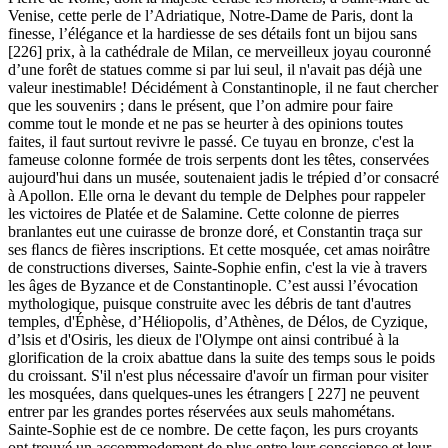
Venise, cette perle de l’Adriatique, Notre-Dame de Paris, dont la
finesse, l’élégance et la hardiesse de ses détails font un bijou sans
[226] prix, à la cathédrale de Milan, ce merveilleux joyau couronné
d’une forêt de statues comme si par lui seul, il n'avait pas déjà une
valeur inestimable! Décidément à Constantinople, il ne faut chercher
que les souvenirs ; dans le présent, que l’on admire pour faire
comme tout le monde et ne pas se heurter à des opinions toutes
faites, il faut surtout revivre le passé. Ce tuyau en bronze, c'est la
fameuse colonne formée de trois serpents dont les têtes, conservées
aujourd'hui dans un musée, soutenaient jadis le trépied d’or consacré
à Apollon. Elle orna le devant du temple de Delphes pour rappeler
les victoires de Platée et de Salamine. Cette colonne de pierres
branlantes eut une cuirasse de bronze doré, et Constantin traça sur
ses ﬂancs de fières inscriptions. Et cette mosquée, cet amas noirâtre
de constructions diverses, Sainte-Sophie enfin, c'est la vie à travers
les âges de Byzance et de Constantinople. C’est aussi l’évocation
mythologique, puisque construite avec les débris de tant d'autres
temples, d'Éphèse, d’Héliopolis, d’Athènes, de Délos, de Cyzique,
d’lsis et d'Osiris, les dieux de l'Olympe ont ainsi contribué à la
glorification de la croix abattue dans la suite des temps sous le poids
du croissant. S'il n'est plus nécessaire d'avoír un firman pour visiter
les mosquées, dans quelques-unes les étrangers [ 227] ne peuvent
entrer par les grandes portes réservées aux seuls mahométans.
Sainte-Sophie est de ce nombre. De cette façon, les purs croyants
ont trouvé un accommodement de plus entre leur conscience et leur