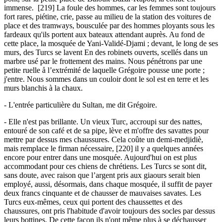
immense. [219] La foule des hommes, car les femmes sont toujours
fort rares, piétine, crie, passe au milieu de la station des voitures de
place et des tramways, bousculée par des hommes ployants sous les
fardeaux qu'ils portent aux bateaux attendant auprès. Au fond de
cette place, la mosquée de Yani-Validé-Djami ; devant, le long de ses
murs, des Turcs se lavent En des robinets ouverts, scellés dans un
marbre usé par le frottement des mains. Nous pénétrons par une
petite ruelle å l’extrémité de laquelle Grégoire pousse une porte ;
j'entre. Nous sommes dans un couloir dont le sol est en terre et les
murs blanchis à la chaux.
- L'entrée particulière du Sultan, me dit Grégoire.
- Elle n'est pas brillante. Un vieux Turc, accroupi sur des nattes,
entouré de son café et de sa pipe, lève et m'offre des savattes pour
mettre par dessus mes chaussures. Cela coûte un demi-medjidiè,
mais remplace le firman nécessaire, [220] il y a quelques années
encore pour entrer dans une mosquée. Aujourd'hui on est plus
accommodant pour ces chiens de chrétiens. Les Turcs se sont dit,
sans doute, avec raison que l’argent pris aux giaours serait bien
employé, aussi, désormais, dans chaque mosquée, il suffit de payer
deux francs cinquante et de chausser de mauvaises savates. Les
Turcs eux-mêmes, ceux qui portent des chaussettes et des
chaussures, ont pris l'habitude d'avoir toujours des socles par dessus
leurs bottines. De cette façon ils n'ont même plus à se déchausser