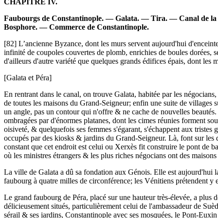
CHAPITRE IV.
Faubourgs de Constantinople. — Galata. — Tira. — Canal de la 
Bosphore. — Commerce de Constantinople.
[82] L’ancienne Byzance, dont les murs servent aujourd'hui d'enceinte 
infinité de coupoles couvertes de plomb, enrichies de boules dorées, s
d'ailleurs d'autre variété que quelques grands édifices épais, dont les m
[Galata et Péra]
En rentrant dans le canal, on trouve Galata, habitée par les négocians
de toutes les maisons du Grand-Seigneur; enfin une suite de villages s
un angle, pas un contour qui n'offre & ne cache de nouvelles beautés.
ombragées par d'énormes platanes, dont les cimes réunies forment souv
oisiveté, & quelquefois ses femmes s'égarant, s'échappent aux tristes ga
occupés par des kiosks & jardins du Grand-Seigneur. Là, font sur les 
constant que cet endroit est celui ou Xerxès fit construire le pont de b
où les ministres étrangers & les plus riches négocians ont des maisons
La ville de Galata a dû sa fondation aux Génois. Elle est aujourd'hui 
faubourg à quatre milles de circonférence; les Vénitiens prétendent y ex
Le grand faubourg de Péra, placé sur une hauteur très-élevée, a plus d
délicieusement situés, particulièrement celui de l'ambassadeur de Suède.
sérail & ses jardins, Constantinople avec ses mosquées, le Pont-Euxin 