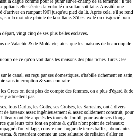
saisit la dague comme pour le punir sur-le-champ de sa témérité : il tire
suppliants elle s'écrie : la volonté du sultan soit faite. Aussitôt une
é d'arriver en rampant [96] jusqu'au pied du lit. Après cela, s'il se rend
 sur la moindre plainte de la sultane. S'il est exilé ou disgracié pour
départ, vingt-cinq de ses plus belles esclaves.
ens de Valachie & de Moldavie, ainsi que les maisons de beaucoup de
ucoup de ce qu'on voit dans les maisons des plus riches Turcs : les
ur le canal, est reçu par ses domestiques, s'habille richement en satin,
oie sans interruption & sans contraire.
 les Grecs on tient plus de compte des femmes, on a plus d'égard & de
es y admettent pas.
ses, fous Darius, les Goths, ses Croisés, les Sarrasins, ont à divers
ont de bateaux assez ingénieusement & assez solidement construit, pour
hâteaux ont été appelés les tours de l'oubli, pour avoir servi long-
rce que leurs toits font en pointe & qu'ils n'ont point de créneaux;
compagné d'un village, couvre une langue de terres baffes, abondantes
 ayasma, & regardent comme un acte salutaire de religion d'aller en