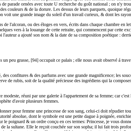
e parade ornées avec toute U recherche du goût national ; on n'y trouve
é des couleurs & de la dorure. Les dessus de leurs parquets, quoique régulie
voit une grande image du soleil d'un travail curieux, & dont les rayons
s de l'alcoran, ou des éloges en vers, écrits dans chaque chambre en lett
uelques vers à la louange de cette retraite, qui commencent par cette ex
 quoi l'auteur a ajouté son nom & la date de sa composition poétique : der
un peu grasse, [94] occupait ce palais ; elle nous avait observé á trav
é, des confitures & des parfums avec une grande magnificence; les souc
e de rubis, soit de la qualité précieuse des ingrédiens qui la composent,
ce modeste, réuni par une galerie à l'appartement de sa femme; car c'est 
ophète d'avoir plusieurs femmes.
ui donner pour femme une princesse de son sang, celui-ci doit répudier t
orité absolue, dont le symbole est une petite dague à poignée, enrichie 
futur le poignard & un ordre conçu en ces termes: Princesse, je vous do
de la sultane. Elle le reçoit couchée sur son sopha; il lui fait trois pro