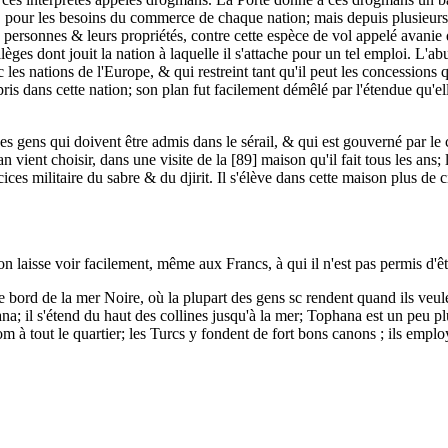
ire, pour les besoins du commerce de chaque nation; mais depuis plusieurs
rs personnes & leurs propriétés, contre cette espèce de vol appelé avani
èges dont jouit la nation à laquelle il s'attache pour un tel emploi. L'abu
es nations de l'Europe, & qui restreint tant qu'il peut les concessions q
pris dans cette nation; son plan fut facilement démêlé par l'étendue qu'el
es gens qui doivent être admis dans le sérail, & qui est gouverné par le
 vient choisir, dans une visite de la [89] maison qu'il fait tous les ans; 
es militaire du sabre & du djirit. Il s'élève dans cette maison plus de 
on laisse voir facilement, même aux Francs, à qui il n'est pas permis d'ê
bord de la mer Noire, où la plupart des gens sc rendent quand ils veulen
 il s'étend du haut des collines jusqu'à la mer; Tophana est un peu plus 
 à tout le quartier; les Turcs y fondent de fort bons canons ; ils emplo