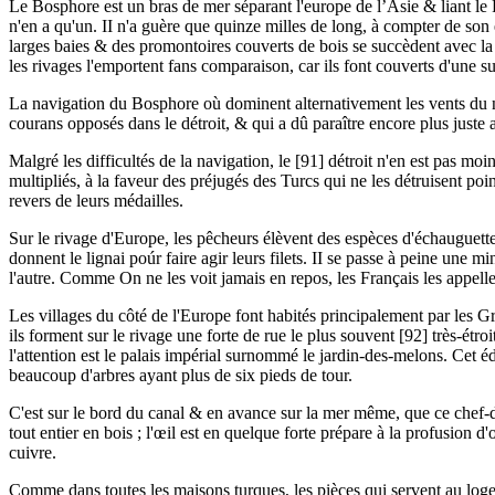
Le Bosphore est un bras de mer séparant l'europe de l’Asie & liant le 
n'en a qu'un. II n'a guère que quinze milles de long, à compter de son 
larges baies & des promontoires couverts de bois se succèdent avec la p
les rivages l'emportent fans comparaison, car ils font couverts d'une s
La navigation du Bosphore où dominent alternativement les vents du nord
courans opposés dans le détroit, & qui a dû paraître encore plus juste 
Malgré les difficultés de la navigation, le [91] détroit n'en est pas 
multipliés, à la faveur des préjugés des Turcs qui ne les détruisent po
revers de leurs médailles.
Sur le rivage d'Europe, les pêcheurs élèvent des espèces d'échauguette
donnent le lignai poúr faire agir leurs filets. II se passe à peine une
l'autre. Comme On ne les voit jamais en repos, les Français les appell
Les villages du côté de l'Europe font habités principalement par les Gre
ils forment sur le rivage une forte de rue le plus souvent [92] très-étr
l'attention est le palais impérial surnommé le jardin-des-melons. Cet éd
beaucoup d'arbres ayant plus de six pieds de tour.
C'est sur le bord du canal & en avance sur la mer même, que ce chef-d'œu
tout entier en bois ; l'œil est en quelque forte prépare à la profusion d
cuivre.
Comme dans toutes les maisons turques, les pièces qui servent au loge