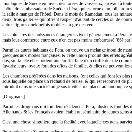
montagnes de Suède en hiver, des forées de vaisseaux, arrivant à tout
l'hôtel de l'ambassadeur de Suède à Péra, qui est orné d'un joli jard
la salle à manger de l'hôtel. Dans le mois de Ramadan, tous les minaret
deux, trois galleries qui offrent l'aspect d'autant de cercles ou de cou
autres figures quelquefois mobiles au gré des vents.
Les ministres des puissances étrangères vivent généralement à Péra av
mais leur commerce entre eux n'en est pas moins embarrassé [86] par l
Parmi les autres habitans de Pera, on trouve un mélange inoui de man
grecques aux modes françaises, & cette union produit des effets agréab
dos; sur la tête elles portent une touffe, faite d'un étoffe de soie co
favoris; leurs joyaux font des effets de famille, & elles ne peuvent le
Les chambres préférées dans les maisons, font celles qui font les plus 
sous laquelle on place un réchaud de braise, & qui est recouvert de pl
introduit dans une société où je sus invité à me placer au tandour, ce 
[Drogmans]
Parmi les drogmans qui font leur résidence à Pera, plusieurs font des
Allemands & les Français avaient établi un séminaire de jeunes gens app
C'est une chose singulière que la facilité avec laquelle ces gens parvi
Pour traiter les affaires avec les gens, du pays, on ne peut se passer 