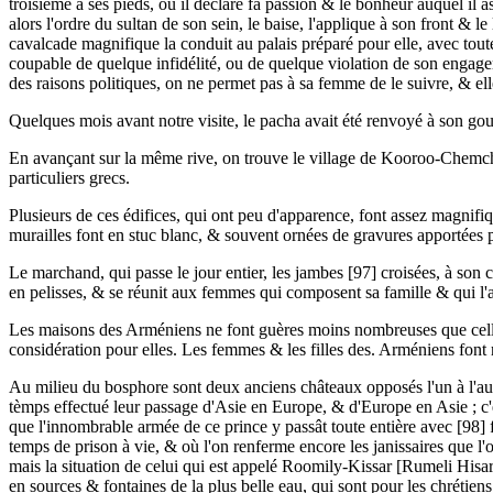
troisième à ses pieds, où il déclare fa passion & le bonheur auquel il as
alors l'ordre du sultan de son sein, le baise, l'applique à son front & le l
cavalcade magnifique la conduit au palais préparé pour elle, avec toute l
coupable de quelque infidélité, ou de quelque violation de son engageme
des raisons politiques, on ne permet pas à sa femme de le suivre, & ell
Quelques mois avant notre visite, le pacha avait été renvoyé à son gou
En avançant sur la même rive, on trouve le village de Kooroo-Chemch
particuliers grecs.
Plusieurs de ces édifices, qui ont peu d'apparence, font assez magnifi
murailles font en stuc blanc, & souvent ornées de gravures apportées p
Le marchand, qui passe le jour entier, les jambes [97] croisées, à son 
en pelisses, & se réunit aux femmes qui composent sa famille & qui l'att
Les maisons des Arméniens ne font guères moins nombreuses que celles
considération pour elles. Les femmes & les filles des. Arméniens font r
Au milieu du bosphore sont deux anciens châteaux opposés l'un à l'autre 
tèmps effectué leur passage d'Asie en Europe, & d'Europe en Asie ; c'
que l'innombrable armée de ce prince y passât toute entière avec [98] f
temps de prison à vie, & où l'on renferme encore les janissaires que l'o
mais la situation de celui qui est appelé Roomily-Kissar [Rumeli Hisa
en sources & fontaines de la plus belle eau, qui sont pour les chrétien