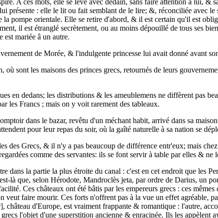
pire. A ces mots, elle se lève avec dédain, sans faire attention à lui, & 
ui présente : elle le lit ou fait semblant de le lire; &, réconciliée avec le 
a pompe orientale. Elle se retire d'abord, & il est certain qu'il est oblig
nt, il est étranglé secrètement, ou au moins dépouillé de tous ses biens,
e est mariée â un autre.
vernement de Morée, & l'indulgente princesse lui avait donné avant son 
, où sont les maisons des princes grecs, retournés de leurs gouvernem
ques en dedans; les distributions & les ameublemens ne diffèrent pas bea
ar les Francs ; mais on y voit rarement des tableaux.
comptoir dans le bazar, revêtu d'un méchant habit, arrivé dans sa maison s
endent pour leur repas du soir, où la gaîté naturelle à sa nation se dépl
 des Grecs, & il n'y a pas beaucoup de différence entr'eux; mais chez
egardées comme des servantes: ils se font servir à table par elles & ne l
dans la partie la plus étroite du canal : c'est en cet endroit que les Per
est-là que, selon Hérodote, Mandroclès jeta, par ordre de Darius, un p
acilité. Ces châteaux ont été bâtis par les empereurs grecs : ces mêmes c
n veut faire mourir. Ces forts n'offrent pas à la vue un effet agréable, pa
r], château d'Europe, est vraiment frappante & romantique : l'autre, ac
s grecs l'objet d'une superstition ancienne & enracinée. Ils les appèlent