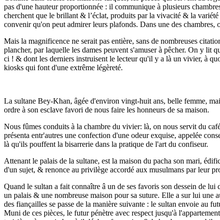
pas d'une hauteur proportionnée : il communique à plusieurs chambres d
cherchent que le brillant & l’éclat, produits par la vivacité & la variét
convenir qu'on peut admirer leurs plafonds. Dans une des chambres, on 
Mais la magnificence ne serait pas entière, sans de nombreuses citation
plancher, par laquelle les dames peuvent s'amuser à pêcher. On y lit q
ci ! & dont les derniers instruisent le lecteur qu'il y a là un vivier, à
kiosks qui font d'une extrême légèreté.
La sultane Bey-Khan, âgée d'environ vingt-huit ans, belle femme, mais 
ordre à son esclave favori de nous faire les honneurs de sa maison.
Nous fûmes conduits à la chambre du vivier: là, on nous servit du caf
présenta entr'autres une confection d'une odeur exquise, appelée conserv
là qu'ils pouffent la bisarrerie dans la pratique de l'art du confiseur.
Attenant le palais de la sultane, est la maison du pacha son mari, édifi
d'un sujet, & renonce au privilège accordé aux musulmans par leur pr
Quand le sultan a fait connaître â un de ses favoris son dessein de l
un palais & une nombreuse maison pour sa suture. Elle a sur lui une aut
des fiançailles se passe de la manière suivante : le sultan envoie au 
Muni de ces pièces, le futur pénètre avec respect jusqu'à l'appartement 