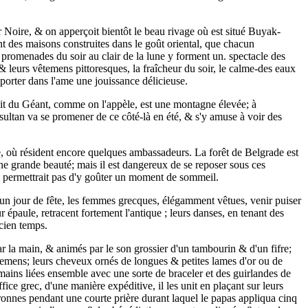
 Noire, & on apperçoit bientôt le beau rivage où est situé Buyak-
t des maisons construites dans le goût oriental, que chacun
promenades du soir au clair de la lune y forment un. spectacle des
 leurs vêtemens pittoresques, la fraîcheur du soir, le calme-des eaux
 porter dans l'ame une jouissance délicieuse.
 Lit du Géant, comme on l'appèle, est une montagne élevée; à
e sultan va se promener de ce côté-là en été, & s'y amuse à voir des
ade, où résident encore quelques ambassadeurs. La forêt de Belgrade est
une grande beauté; mais il est dangereux de se reposer sous ces
 ne permettrait pas d'y goûter un moment de sommeil.
, un jour de fête, les femmes grecques, élégamment vêtues, venir puiser
r épaule, retracent fortement l'antique ; leurs danses, en tenant des
cien temps.
r la main, & animés par le son grossier d'un tambourin & d'un fifre;
vêtemens; leurs cheveux ornés de longues & petites lames d'or ou de
s mains liées ensemble avec une sorte de braceler et des guirlandes de
fice grec, d'une manière expéditive, il les unit en plaçant sur leurs
uronnes pendant une courte prière durant laquel le papas appliqua cinq