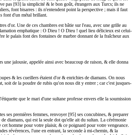
 pas [93] la simplicité & le bon goût, étrangers aux Turcs; ils ne
rs, font bisarres : ils n'entendent point la perspective ; mais il faut
 font d'un métal brillant.
res d'or. Une de ces chambres est bâtie sur l'eau, avec une grille au
clamation emphatique : O Dieu ! O Dieu ! quel lieu délicieux est celui-
rière le palais font des fontaines de marbre donnant de la fraîcheur aux
ers une jalousie, appelée ainsi avec beaucoup de raison, & elle donna
oupes & les cueillers étaient d'or & enrichies de diamans. On nous
 soit de la poudre de rubis qu'on nous dit y entrer ; car c'est jusques-
l'étiquette que le mari d'une sultane professe envers elle la soumission
outes ses premières femmes, renvoyer [95] ses concubines, & preparer
de diamans, qui est la seule dot qu'elle ait du sultan. La cérémonie
nne cet homme pour votre plaisir, & ce poignard pour votre vengeance.
fondes révérences, l'une en entrant, la seconde à mi-chemin, & la