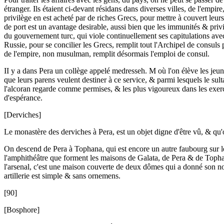
étranger. Ils étaient ci-devant résidans dans diverses villes, de l'emp
privilège en est acheté par de riches Grecs, pour mettre à couvert leu
de port est un avantage desirable, aussi bien que les immunités & privil
du gouvernement turc, qui viole continuellement ses capitulations avec l
Russie, pour se concilier les Grecs, remplit tout l'Archipel de consuls 
de l'empire, non musulman, remplit désormais l'emploi de consul.
II y a dans Pera un collège appelé medresseh. M où l'on élève les jeun
que leurs parens veulent destiner à ce service, & parmi lesquels le sultan
l'alcoran regarde comme permises, & les plus vigoureux dans les exercic
d'espérance.
[Derviches]
Le monastère des derviches à Pera, est un objet digne d'être vû, & qu'
On descend de Pera à Tophana, qui est encore un autre faubourg sur le 
l'amphithéâtre que forment les maisons de Galata, de Pera & de Tophana;
l'arsenal, c'est une maison couverte de deux dômes qui a donné son nom
artillerie est simple & sans ornemens.
[90]
[Bosphore]