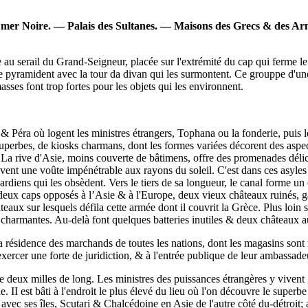
mer Noire. — Palais des Sultanes. — Maisons des Grecs & des Ar
au serail du Grand-Seigneur, placée sur l'extrémité du cap qui ferme le
e pyramident avec la tour da divan qui les surmontent. Ce grouppe d'une
asses font trop fortes pour les objets qui les environnent.
, & Péra où logent les ministres étrangers, Tophana ou la fonderie, puis
uperbes, de kiosks charmans, dont les formes variées décorent des aspect
 La rive d'Asie, moins couverte de bâtimens, offre des promenades délic
ent une voûte impénétrable aux rayons du soleil. C'est dans ces asyles 
rdiens qui les obsèdent. Vers le tiers de sa longueur, le canal forme un c
deux caps opposés à l’Asie & à l'Europe, deux vieux châteaux ruinés, ga
ateaux sur lesquels défila cette armée dont il couvrit la Grèce. Plus loi
 charmantes. Au-delà font quelques batteries inutiles & deux châteaux a
la résidence des marchands de toutes les nations, dont les magasins sont
ercer une forte de juridiction, & à l'entrée publique de leur ambassadeur
e deux milles de long. Les ministres des puissances étrangères y vivent
 II est bâti à l'endroit le plus élevé du lieu où l'on découvre le superb
avec ses îles, Scutari & Chalcédoine en Asie de l'autre côté du-détroit