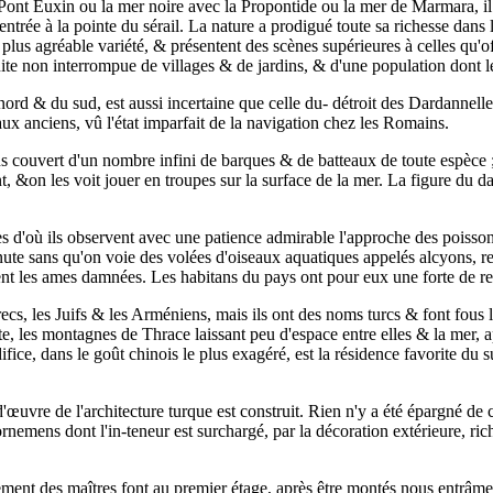
Pont Euxin ou la mer noire avec la Propontide ou la mer de Marmara, il n
entrée à la pointe du sérail. La nature a prodigué toute sa richesse dans
lus agréable variété, & présentent des scènes supérieures à celles qu'off
uite non interrompue de villages & de jardins, & d'une population dont le
 & du sud, est aussi incertaine que celle du- détroit des Dardannelles. 
aux anciens, vû l'état imparfait de la navigation chez les Romains.
moins couvert d'un nombre infini de barques & de batteaux de toute espèc
int, &on les voit jouer en troupes sur la surface de la mer. La figure d
s d'où ils observent avec une patience admirable l'approche des poissons
 minute sans qu'on voie des volées d'oiseaux aquatiques appelés alcyons, 
ent les ames damnées. Les habitans du pays ont pour eux une forte de re
cs, les Juifs & les Arméniens, mais ils ont des noms turcs & font fous la
oite, les montagnes de Thrace laissant peu d'espace entre elles & la mer, 
ifice, dans le goût chinois le plus exagéré, est la résidence favorite du 
vre de l'architecture turque est construit. Rien n'y a été épargné de ce q
'ornemens dont l'in-teneur est surchargé, par la décoration extérieure, ric
ment des maîtres font au premier étage, après être montés nous entrâmes