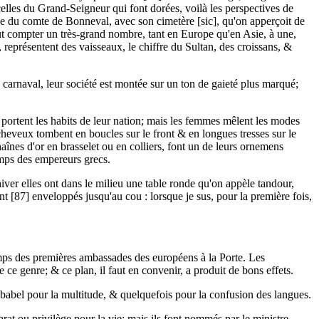
elles du Grand-Seigneur qui font dorées, voilà les perspectives de
ée du comte de Bonneval, avec son cimetère [sic], qu'on apperçoit de
peut compter un très-grand nombre, tant en Europe qu'en Asie, à une,
, représentent des vaisseaux, le chiffre du Sultan, des croissans, &
arnaval, leur société est montée sur un ton de gaieté plus marqué;
ortent les habits de leur nation; mais les femmes mêlent les modes
cheveux tombent en boucles sur le front & en longues tresses sur le
aînes d'or en brasselet ou en colliers, font un de leurs ornemens
temps des empereurs grecs.
hiver elles ont dans le milieu une table ronde qu'on appèle tandour,
t [87] enveloppés jusqu'au cou : lorsque je sus, pour la première fois,
emps des premières ambassades des européens à la Porte. Les
ce genre; & ce plan, il faut en convenir, a produit de bons effets.
e babel pour la multitude, & quelquefois pour la confusion des langues.
rat ou privilège pour la vie; mais ils font nommés par le ministre