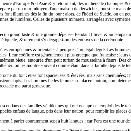
e heure d'Europe & d'Asie & y retournant, des milliers de chaloupes & c
in séparé par un mur mitoyen d'une maison de derwiches, ouest le mausol
s font illuminés dès la fin du jour : alors, de l'hôtel de Suède, on en 
ronnes de lumières. Celles de plusieurs minarets, arrangées avec symétrie
ecun grand faste & une grande dépense. Pendant l’hiver & au temps du c
'étiquette, & rarement s'y dégage-t-on des entraves de la cérémonie.
ières européennes & orientales à peu-près á un égal degré. Les hommes p
les. Leur coëffure est généralement plus grecque que française ; leurs 
mmunément bleue, entourée d'un petit turban de mousseline à fleurs. Des ch
s alliéner: on les montre souvent comme étant dans la famille depuis le 
proche du toit ; elles font spacieuses & élevées, mais sans cheminées; l'
usieurs tapis. Les hommes fie les femmes se placent autour, complètemen
spectacle me parut grotesque.
 descendans des familles vénitiennes qui ont occupé cet emploi dès le t
elés enfans de langue, pris dans leur nation, pour remplir les places de 
ennent à parler couramment sept à huit langues ; car Pera est une tour d
de ces interprêtes appelés drogmans. La Porte donne à ces drogmans un ba