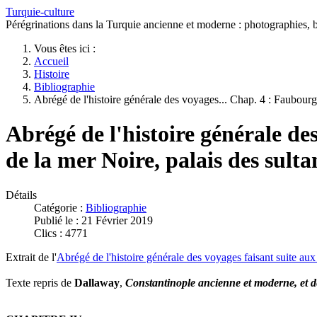
Turquie-culture
Pérégrinations dans la Turquie ancienne et moderne : photographies, bi
Vous êtes ici :
Accueil
Histoire
Bibliographie
Abrégé de l'histoire générale des voyages... Chap. 4 : Faubour
Abrégé de l'histoire générale de
de la mer Noire, palais des sult
Détails
Catégorie :
Bibliographie
Publié le : 21 Février 2019
Clics : 4771
Extrait de l'
Abrégé de l'histoire générale des voyages faisant suite a
Texte repris de
Dallaway
,
Constantinople ancienne et moderne, et des