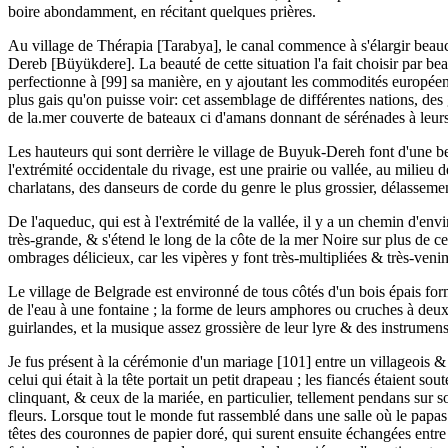
boire abondamment, en récitant quelques prières.
Au village de Thérapia [Tarabya], le canal commence à s'élargir beauc
Dereb [Büyükdere]. La beauté de cette situation l'a fait choisir par 
perfectionne à [99] sa manière, en y ajoutant les commodités européen
plus gais qu'on puisse voir: cet assemblage de différentes nations, de
de la.mer couverte de bateaux ci d'amans donnant de sérénades à leurs m
Les hauteurs qui sont derrière le village de Buyuk-Dereh font d'une be
l'extrémité occidentale du rivage, est une prairie ou vallée, au milieu 
charlatans, des danseurs de corde du genre le plus grossier, délasseme
De l'aqueduc, qui est à l'extrémité de la vallée, il y a un chemin d'en
très-grande, & s'étend le long de la côte de la mer Noire sur plus de c
ombrages délicieux, car les vipères y font très-multipliées & très-ven
Le village de Belgrade est environné de tous côtés d'un bois épais form
de l'eau à une fontaine ; la forme de leurs amphores ou cruches à deux a
guirlandes, et la musique assez grossière de leur lyre & des instrume
Je fus présent à la cérémonie d'un mariage [101] entre un villageois 
celui qui était à la tête portait un petit drapeau ; les fiancés étaien
clinquant, & ceux de la mariée, en particulier, tellement pendans sur so
fleurs. Lorsque tout le monde fut rassemblé dans une salle où le papas av
têtes des couronnes de papier doré, qui surent ensuite échangées entre 