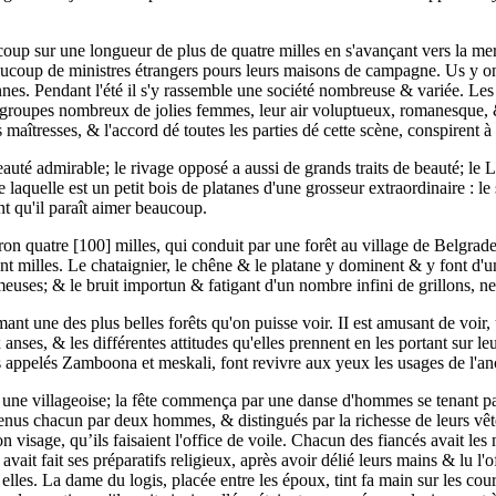
oup sur une longueur de plus de quatre milles en s'avançant vers la mer
beaucoup de ministres étrangers pours leurs maisons de campagne. Us y on
nes. Pendant l'été il s'y rassemble une société nombreuse & variée. Les 
s groupes nombreux de jolies femmes, leur air voluptueux, romanesque, &
aîtresses, & l'accord dé toutes les parties dé cette scène, conspirent à
auté admirable; le rivage opposé a aussi de grands traits de beauté; le
de laquelle est un petit bois de platanes d'une grosseur extraordinaire : l
nt qu'il paraît aimer beaucoup.
viron quatre [100] milles, qui conduit par une forêt au village de Belgr
ent milles. Le chataignier, le chêne & le platane y dominent & y font d'
imeuses; & le bruit importun & fatigant d'un nombre infini de grillons,
ant une des plus belles forêts qu'on puisse voir. II est amusant de voir
nses, & les différentes attitudes qu'elles prennent en les portant sur leu
ns appelés Zamboona et meskali, font revivre aux yeux les usages de l'an
& une villageoise; la fête commença par une danse d'hommes se tenant pa
t soutenus chacun par deux hommes, & distingués par la richesse de leurs 
n visage, qu’ils faisaient l'office de voile. Chacun des fiancés avait le
ait fait ses préparatifs religieux, après avoir délié leurs mains & lu l'of
elles. La dame du logis, placée entre les époux, tint fa main sur les co