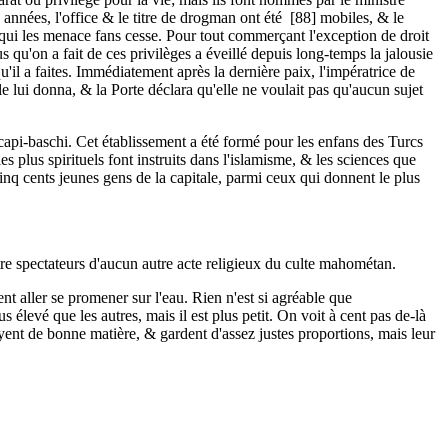
 années, l'office & le titre de drogman ont été [88] mobiles, & le
e qui les menace fans cesse. Pour tout commerçant l'exception de droit
s qu'on a fait de ces privilèges a éveillé depuis long-temps la jalousie
u'il a faites. Immédiatement après la dernière paix, l'impératrice de
le lui donna, & la Porte déclara qu'elle ne voulait pas qu'aucun sujet
 capi-baschi. Cet établissement a été formé pour les enfans des Turcs
les plus spirituels font instruits dans l'islamisme, & les sciences que
cinq cents jeunes gens de la capitale, parmi ceux qui donnent le plus
tre spectateurs d'aucun autre acte religieux du culte mahométan.
t aller se promener sur l'eau. Rien n'est si agréable que
élevé que les autres, mais il est plus petit. On voit à cent pas de-là
yent de bonne matière, & gardent d'assez justes proportions, mais leur