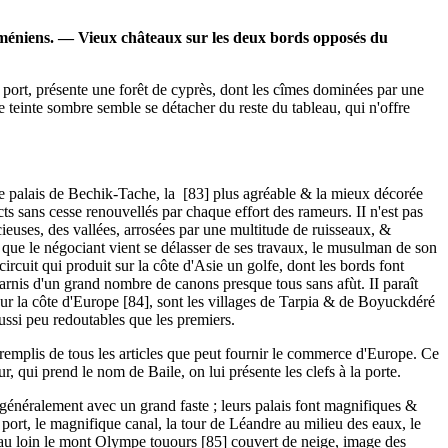
méniens. — Vieux châteaux sur les deux bords opposés du
 port, présente une forêt de cyprès, dont les cîmes dominées par une
 teinte sombre semble se détacher du reste du tableau, qui n'offre
 le palais de Bechik-Tache, la [83] plus agréable & la mieux décorée
s sans cesse renouvellés par chaque effort des rameurs. II n'est pas
ieuses, des vallées, arrosées par une multitude de ruisseaux, &
que le négociant vient se délasser de ses travaux, le musulman de son
ircuit qui produit sur la côte d'Asie un golfe, dont les bords font
rnis d'un grand nombre de canons presque tous sans afùt. II paraît
n sur la côte d'Europe [84], sont les villages de Tarpia & de Boyuckdéré
ussi peu redoutables que les premiers.
 remplis de tous les articles que peut fournir le commerce d'Europe. Ce
, qui prend le nom de Baile, on lui présente les clefs à la porte.
 généralement avec un grand faste ; leurs palais font magnifiques &
e port, le magnifique canal, la tour de Léandre au milieu des eaux, le
; au loin le mont Olympe touours [85] couvert de neige, image des