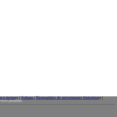
nco-turques
|
Sultans
|
Biographies de personnages historique
s |
rvices possibles.