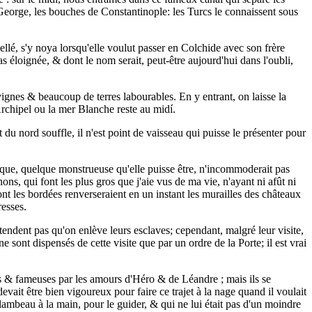
t. George, les bouches de Constantinople: les Turcs le connaissent sous
ellé, s'y noya lorsqu'elle voulut passer en Colchide avec son frère
s éloignée, & dont le nom serait, peut-être aujourd'hui dans l'oubli,
vignes & beaucoup de terres labourables. En y entrant, on laisse la
Archipel ou la mer Blanche reste au midí.
u nord souffle, il n'est point de vaisseau qui puisse le présenter pour
urque, quelque monstrueuse qu'elle puisse être, n'incommoderait pas
s, qui font les plus gros que j'aie vus de ma vie, n'ayant ni afût ni
nt les bordées renverseraient en un instant les murailles des châteaux
resses.
tendent pas qu'on enlève leurs esclaves; cependant, malgré leur visite,
e sont dispensés de cette visite que par un ordre de la Porte; il est vrai
s & fameuses par les amours d'Héro & de Léandre ; mais ils se
evait être bien vigoureux pour faire ce trajet à la nage quand il voulait
lambeau à la main, pour le guider, & qui ne lui était pas d'un moindre