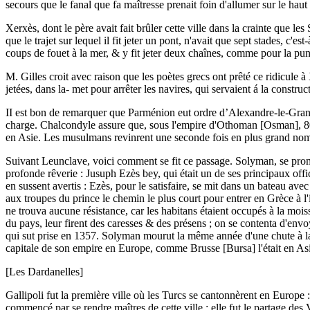
secours que le fanal que fa maîtresse prenait foin d'allumer sur le hau
Xerxès, dont le père avait fait brûler cette ville dans la crainte que l
que le trajet sur lequel il fit jeter un pont, n'avait que sept stades, c
coups de fouet à la mer, & y fit jeter deux chaînes, comme pour la pun
M. Gilles croit avec raison que les poètes grecs ont prêté ce ridicule
jetées, dans la- met pour arrêter les navires, qui servaient á la constr
II est bon de remarquer que Parménion eut ordre d’Alexandre-le-Grand 
charge. Chalcondyle assure que, sous l'empire d'Othoman [Osman], 800
en Asie. Les musulmans revinrent une seconde fois en plus grand nomb
Suivant Leunclave, voici comment se fit ce passage. Solyman, se promen
profonde rêverie : Jusuph Ezès bey, qui était un de ses principaux offi
en sussent avertis : Ezès, pour le satisfaire, se mit dans un bateau ave
aux troupes du prince le chemin le plus court pour entrer en Grèce à l'i
ne trouva aucune résistance, car les habitans étaient occupés à la moiss
du pays, leur firent des caresses & des présens ; on se contenta d'envoy
qui sut prise en 1357. Solyman mourut la même année d'une chute à la 
capitale de son empire en Europe, comme Brusse [Bursa] l'était en As
[Les Dardanelles]
Gallipoli fut la première ville où les Turcs se cantonnèrent en Europe :
commencé par se rendre maîtres de cette ville : elle fut le partage de