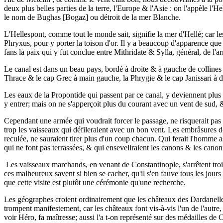
deux plus belles parties de la terre, l'Europe & l'Asie : on l'appèle l'
le nom de Bughas [Bogaz] ou détroit de la mer Blanche.
L'Hellespont, comme tout le monde sait, signifie la mer d'Hellé; car le
Phryxus, pour y porter la toison d'or. Il y a beaucoup d'apparence que 
fans la paix qui y fut conclue entre Mithridate & Sylla, général, de l
Le canal est dans un beau pays, bordé à droite & à gauche de collines a
Thrace & le cap Grec à main gauche, la Phrygie & le cap Janissari à d
Les eaux de la Propontide qui passent par ce canal, y deviennent plus 
y entrer; mais on ne s'apperçoit plus du courant avec un vent de sud, 
Cependant une armée qui voudrait forcer le passage, ne risquerait pas 
trop les vaisseaux qui défileraient avec un bon vent. Les embrâsures d
reculée, ne sauraient tirer plus d'un coup chacun. Qui ferait l'homme a
qui ne font pas terrassées, & qui enseveliraient les canons & les canon
Les vaisseaux marchands, en venant de Constantinople, s'arrêtent trois 
ces malheureux savent si bien se cacher, qu'il s'en fauve tous les jours 
que cette visite est plutôt une cérémonie qu'une recherche.
Les géographes croient ordinairement que les châteaux des Dardanelle
trompent manifestement, car les châteaux font vis-à-vis l'un de l'autre,
voir Héro, fa maîtresse; aussi l'a t-on représenté sur des médailles de