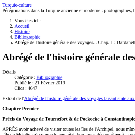
Turquie-culture
Pérégrinations dans la Turquie ancienne et moderne : photographies, bi
Vous êtes ici :
Accueil
Histoire
Bibliographie
Abrégé de l'histoire générale des voyages... Chap. 1 : Dardanel
Abrégé de l'histoire générale de
Détails
Catégorie :
Bibliographie
Publié le : 21 Février 2019
Clics : 4647
Extrait de l'
Abrégé de l'histoire générale des voyages faisant suite a
Chapitre Premier
Précis du Voyage de Tournefort & de Pockocke à Constantinople
APRÈS avoir achevé de visiter toutes les îles de l'Archipel, nous mîmes 
l'île de Metelin ; & comme le vent était bon, nous découvrîmes à la po