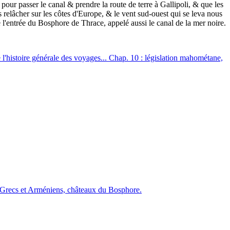
pour passer le canal & prendre la route de terre à Gallipoli, & que les
s relâcher sur les côtes d'Europe, & le vent sud-ouest qui se leva nous
 l'entrée du Bosphore de Thrace, appelé aussi le canal de la mer noire.
 l'histoire générale des voyages... Chap. 10 : législation mahométane,
s, Grecs et Arméniens, châteaux du Bosphore.