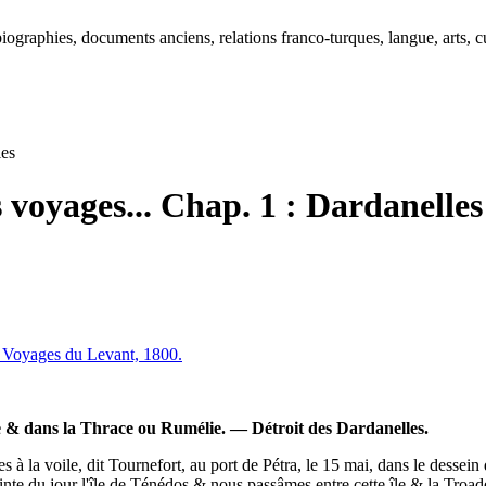
ographies, documents anciens, relations franco-turques, langue, arts, cu
les
s voyages... Chap. 1 : Dardanelles
ux Voyages du Levant, 1800.
 & dans la Thrace ou Rumélie. — Détroit des Dardanelles.
à la voile, dit Tournefort, au port de Pétra, le 15 mai, dans le dessein d'
inte du jour l'île de Ténédos & nous passâmes entre cette île & la Troad