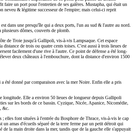
it faire un port pour l'entretien de ses galères. Mustapha, qui était un
on neveu & légitime successeur de l'empire; mais celui-ci reprit
est dans une presqu'île qui a deux ports, l'un au sud & l'autre au nord.
 à plusieurs dômes, couverts de plomb.
côte de Troie jusqu'à Gallipoli, vis-à-vis Lampsaque. Cet espace
distance de trois ou quatre cents toises. C'est aussi à trois lieues de
rsent facilement d'une rive à l'autre. Ce point de défense a été long-
it élever deux châteaux à l'embouchure, dont la distance d'environ 1500
 a été donné par comparaison avec la mer Noire. Enfin elle a pris
de longitude. Elle a environ 50 lieues de longueur depuis Gallipoli
 bâties sur les bords de ce bassin. Cyzique, Nicée, Apanice, Nicomédie,
, &c.
 elles font situées à l'entrée du Bosphore de Thrace, vis-à-vis le cap
un amas d'écueils séparé de la terre ferme par un petit détroit qui
 de la main droite dans la mer, tandis que de la gauche elle s'appuyait