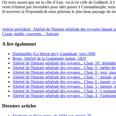
On nous assura que sur la côte d'Asie, vis-à-vis celle de Gallipoli, il
vents n'étaient pas favorables pour aller passer á Constantinople; nous
fit traverser la Propontide,& nous présenta le plus beau paysage du mo
Article précédent : Abrégé de l'histoire générale des voyages faisant
Coran, muftis, couvents…
Suivant
A lire également
Dardanelles (Le détroit des), Çanakkale, vers 1900
Besse, Abrégé de la Grammaire turque, 1829
Abrégé de l'histoire générale des voyages... Chap. 10 : législ
Abrégé de l'histoire générale des voyages... Chap. 9 : métier de
Abrégé de l'histoire générale des voyages... Chap. 8 : jeux, mus
Abrégé de l'histoire générale des voyages... Chap. 7 : morale, 
Abrégé de l'histoire générale des voyages... Chap. 6 : parure, co
Abrégé de l'histoire générale des voyages... Chap. 5 : moeurs, n
Abrégé de l'histoire générale des voyages... Chap. 3 : Constant
Abrégé de l'histoire générale des voyages... Chap. 4 : Faubour
Derniers articles
Etudiants et élèves turcs, de 1930 aux années 70