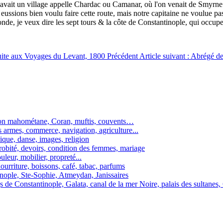
 y avait un village appelle Chardac ou Camanar, où l'on venait de Smyrne 
 eussions bien voulu faire cette route, mais notre capitaine ne voulue pa
nde, je veux dire les sept tours & la côte de Constantinople, qui occupe
 suite aux Voyages du Levant, 1800
Précédent
Article suivant : Abrégé de
ation mahométane, Coran, muftis, couvents…
s armes, commerce, navigation, agriculture...
ique, danse, images, religion
probité, devoirs, condition des femmes, mariage
uleur, mobilier, propreté...
ourriture, boissons, café, tabac, parfums
inople, Ste-Sophie, Atmeydan, Janissaires
gs de Constantinople, Galata, canal de la mer Noire, palais des sultane