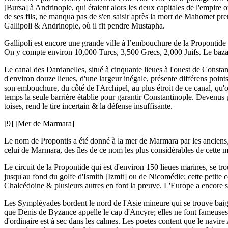
[Bursa] à Andrinople, qui étaient alors les deux capitales de l'empire ot
de ses fils, ne manqua pas de s'en saisir après la mort de Mahomet prem
Gallipoli & Andrinople, où il fit pendre Mustapha.
Gallipoli est encore une grande ville à l’embouchure de la Propontide o
On y compte environ 10,000 Turcs, 3,500 Grecs, 2,000 Juifs. Le bazar 
Le canal des Dardanelles, situé à cinquante lieues à l'ouest de Consta
d'environ douze lieues, d'une largeur inégale, présente différens points
son embouchure, du côté de l'Archipel, au plus étroit de ce canal, qu'o
temps la seule barrière établie pour garantir Constantinople. Devenus p
toises, rend le tire incertain & la défense insuffisante.
[9] [Mer de Marmara]
Le nom de Propontis a été donné à la mer de Marmara par les anciens,
celui de Marmara, des îles de ce nom les plus considérables de cette m
Le circuit de la Propontide qui est d'environ 150 lieues marines, se tr
jusqu'au fond du golfe d'Ismith [Izmit] ou de Nicomédie; cette petite c
Chalcédoine & plusieurs autres en font la preuve. L'Europe a encore s
Les Sympléyades bordent le nord de l'Asie mineure qui se trouve baigné
que Denis de Byzance appelle le cap d'Ancyre; elles ne font fameuses d
d'ordinaire est à sec dans les calmes. Les poetes content que le navir