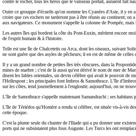
contre le rocher, tous les héros que le vaisseau portait, auraient fait na
Outre ce grouppe d'écueils qu'on nomme les Cyanées d'Asie, il y en a d
croire que ces rochers ne tarderont pas à être réunis au continent; o
aux navigateurs. Ce monument s'appelle la colonne de Pompée, mais l'i
Les autres îles qui bordent la côte du Pont-Euxin, méritent encore moin
de l'esprit humain & à l'histoire.
Telle est une île de Chalcetetis ou Arca, dont les oiseaux, suivant Soli
ne sont guère que des asyles de pêcheurs; il en est de même de celles
Il y a un grand nombre de petites îles très obscures, dans la Propontid
mines de marbre ; c'est de là aussi qu'est dérivé le nom de mer de Marm
disent les fables orientales, un devin célèbre qui avait le pouvoir de 
l'Hellespont ; les principales font Imbros & Samothrace. L'île d'Imbros
sur les côtes, tend journellement à l'engloutir; aujourd'hui, on ne trouve
L'île de Samothrace s'appelle maintenant Samandrachi ; ses habitans pas
L'île de Tériédos qu'Homère a rendu si célèbre, est située vis-à-vis d
cette époque.
C'est la plume seule du chantre de l'Iliade qui a pu donner une existen
ports qui ne subsistaient plus fous Auguste. Les Turcs les ont remplacés