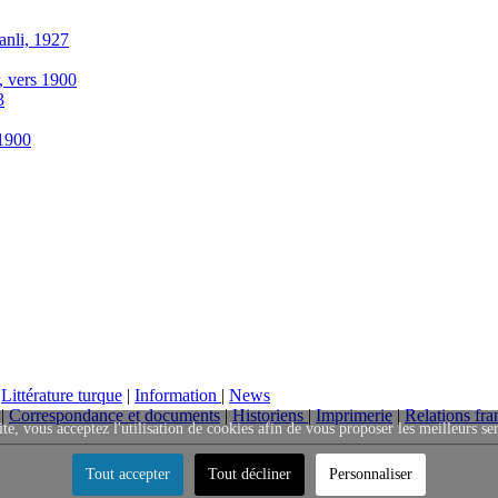
anli, 1927
r, vers 1900
3
-1900
|
Littérature turque
|
Information
|
News
|
Correspondance et documents
|
Historiens
|
Imprimerie
|
Relations fra
ite, vous acceptez l'utilisation de cookies afin de vous proposer les meilleurs se
Tout accepter
Tout décliner
Personnaliser