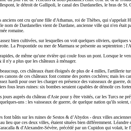
Hellespont, le détroit de Gallipoli, le canal des Dardanelles, le bras de S
s anciens ont cru qu'une fille d'Athamas, roi de Thèbes, qui s'appelait H
le nom de Dardanelles vient de Dardane, ancienne ville qui n'en était pa
'armée romaine.
ssez bien cultivées, sur lesquelles on voit quelques oliviers, quelques 
roite. La Propontide ou mer de Marmara se présente au septentrion ; l'
rapides, de même qu'une rivière qui coule fous un pont. Lorsque le vent d
& il n'y a plus que les châteaux à ménager.
beaucoup, ces châteaux étant éloignés de plus de 4 milles, l'artillerie t
es canons de ces châteaux font comme des portes cochères; mais les canon
ssez hardi pour oser les charger en présence des vaisseaux de guerre, do
iers fous leurs ruines: six bombes seraient capables de démolir ces forte
jours auprès du château d'Asie pour y être visités, car les Turcs ne pré
quelques-uns : les vaisseaux de guerre, de quelque nation qu'ils soient, n
s font bâtis sur les ruines de Sestos & d’Abydos - deux villes ancienne
 au lieu que ces deux villes, étaient situées bien différemment. Léandre d
 Caracalla & d'Alexandre-Sévère, précédé par un Cupidon qui volait, le f