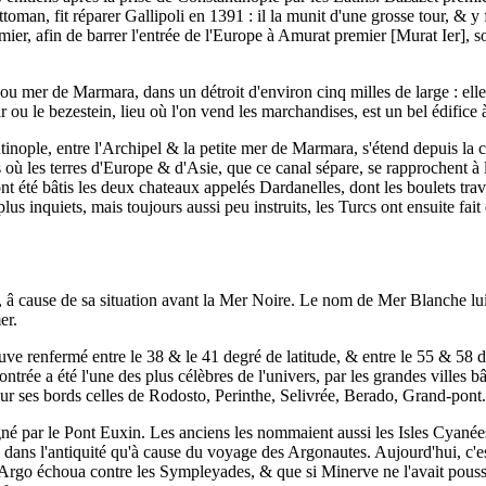
toman, fit réparer Gallipoli en 1391 : il la munit d'une grosse tour, & y f
ier, afin de barrer l'entrée de l'Europe à Amurat premier [Murat Ier], s
u mer de Marmara, dans un détroit d'environ cinq milles de large : elle 
ou le bezestein, lieu où l'on vend les marchandises, est un bel édifice
ntinople, entre l'Archipel & la petite mer de Marmara, s'étend depuis la 
 où les terres d'Europe & d'Asie, que ce canal sépare, se rapprochent à la 
nt été bâtis les deux chateaux appelés Dardanelles, dont les boulets trave
lus inquiets, mais toujours aussi peu instruits, les Turcs ont ensuite fa
 â cause de sa situation avant la Mer Noire. Le nom de Mer Blanche lui
er.
ouve renfermé entre le 38 & le 41 degré de latitude, & entre le 55 & 58 
ontrée a été l'une des plus célèbres de l'univers, par les grandes villes
ur ses bords celles de Rodosto, Perinthe, Selivrée, Berado, Grand-pont.
 par le Pont Euxin. Les anciens les nommaient aussi les Isles Cyanées ;
ans l'antiquité qu'à cause du voyage des Argonautes. Aujourd'hui, c'est 
e Argo échoua contre les Sympleyades, & que si Minerve ne l'avait poussé