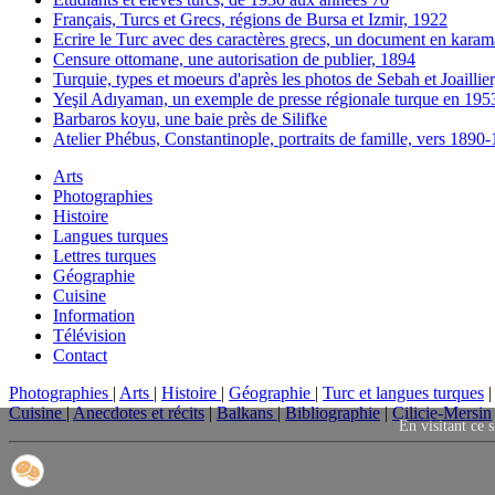
Français, Turcs et Grecs, régions de Bursa et Izmir, 1922
Ecrire le Turc avec des caractères grecs, un document en karam
Censure ottomane, une autorisation de publier, 1894
Turquie, types et moeurs d'après les photos de Sebah et Joaillie
Yeşil Adıyaman, un exemple de presse régionale turque en 195
Barbaros koyu, une baie près de Silifke
Atelier Phébus, Constantinople, portraits de famille, vers 1890
Arts
Photographies
Histoire
Langues turques
Lettres turques
Géographie
Cuisine
Information
Télévision
Contact
Photographies
|
Arts
|
Histoire
|
Géographie
|
Turc et langues turques
Cuisine
|
Anecdotes et récits
|
Balkans
|
Bibliographie
|
Cilicie-Mersin
En visitant ce s