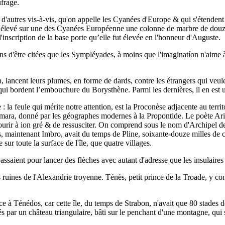
ufrage.
'autres vis-à-vis, qu'on appelle les Cyanées d'Europe & qui s'étendent 
n a élevé sur une des Cyanées Européenne une colonne de marbre de douze
nscription de la base porte qu’elle fut élevée en l'honneur d'Auguste.
s d'être citées que les Sympléyades, à moins que l'imaginatíon n'aime à se
n, lancent leurs plumes, en forme de dards, contre les étrangers qui veul
 qui bordent l’embouchure du Borysthène. Parmi les dernières, il en est
e : la feule qui mérite notre attention, est la Proconèse adjacente au te
ara, donné par les géographes modernes à la Propontide. Le poète Aristée
mourir à ion gré & de ressusciter. On comprend sous le nom d'Archipel de
, maintenant Imbro, avait du temps de Pline, soixante-douze milles de cir
 sur toute la surface de l'île, que quatre villages.
saient pour lancer des flèches avec autant d'adresse que les insulaires 
es ruines de l'Alexandrie troyenne. Ténès, petit prince de la Troade, y 
ce à Ténédos, car cette île, du temps de Strabon, n'avait que 80 stades 
 par un château triangulaire, bâti sur le penchant d'une montagne, qui ser