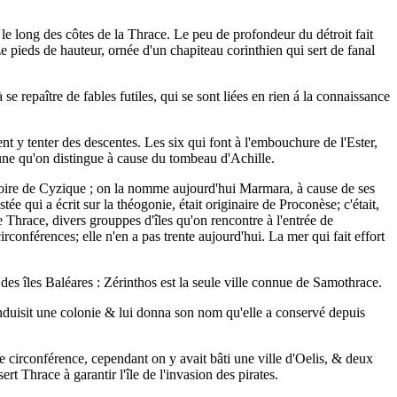
le long des côtes de la Thrace. Le peu de profondeur du détroit fait
 pieds de hauteur, ornée d'un chapiteau corinthien qui sert de fanal
 repaître de fables futiles, qui se sont liées en rien á la connaissance
ent y tenter des descentes. Les six qui font à l'embouchure de l'Ester,
 une qu'on distingue à cause du tombeau d'Achille.
rritoire de Cyzique ; on la nomme aujourd'hui Marmara, à cause de ses
 qui a écrit sur la théogonie, était originaire de Proconèse; c'était,
 Thrace, divers grouppes d'îles qu'on rencontre à l'entrée de
conférences; elle n'en a pas trente aujourd'hui. La mer qui fait effort
des îles Baléares : Zérinthos est la seule ville connue de Samothrace.
conduisit une colonie & lui donna son nom qu'elle a conservé depuis
de circonférence, cependant on y avait bâti une ville d'Oelis, & deux
t Thrace à garantir l'île de l'invasion des pirates.