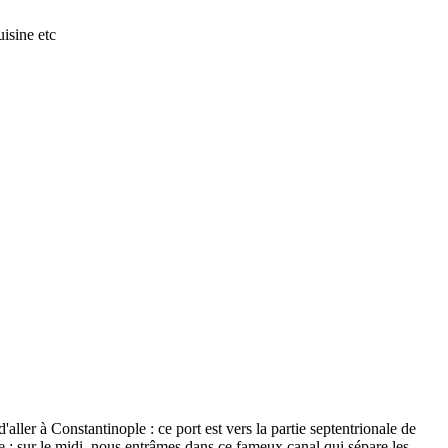
isine etc
aller à Constantinople : ce port est vers la partie septentrionale de
e : sur le midi, nous entrâmes dans ce fameux canal qui sépare les