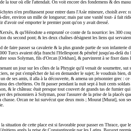
t de la tour où elle l'attendait. On voit encore des fondemens & des masu
es Schytes n'en profitassent pour entrer dans l'Asìe mineure, choisît avec
'est-à-dire, environ un mille de longueur; mais par une vanité tout- á fait
ir d'avoir osé emporter le premier pont qu'on y avait dressé.
 à Xerxès, & qu'Hérodote a emprunté ce conte de fa nourrice: les 300 cou
uction du second pont; & les deux chaînes désignent les liens qui servaie
de faire passer sa cavalerie & la plus grande partie de son infanterie 
0 Turcs avaient déja franchi l'Hellespont & pénétré jusqu'au-delà du D
re sous Solyman, fils d'Orcan [Orkhan], & parvinrent à se fixer dans 
ant un jour sur les côtes de la Phrygie qu'il venait de soumettre, sut s
ciers, ne put s'empêcher de lui en demander le sujet; Je voudrais bien, d
c un de ses amis, il alla à la découverte, & amena un prisonnier grec : ce 
nsu des chrétiens. On fit passer pendant la nuit sept á huit cents soldats
on, & le château: était presque tout couvert de grands tas de fumier qui 
er des prisonniers à Solyman, pour l'assurer de la prise de la placés que
chasse. Orcan ne lui survécut que deux mois ; Mourat [Murat], son second
ie.
 la situation de cette place est si favorable pour passer en Thrace, que l
s Vénitiens après la prise de Constantinople par les Latins. Bazazet prem