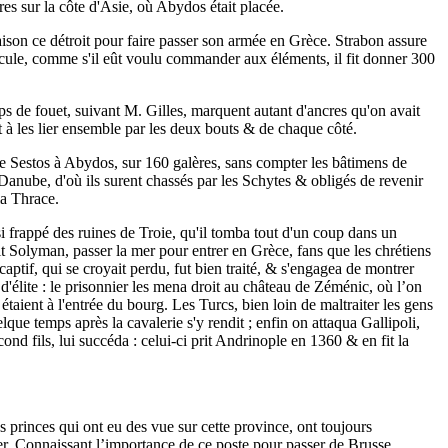
res sur la côte d'Asie, où Abydos était placée.
 raison ce détroit pour faire passer son armée en Grèce. Strabon assure
 ridicule, comme s'il eût voulu commander aux éléments, il fit donner 300
ps de fouet, suivant M. Gilles, marquent autant d'ancres qu'on avait
nt à les lier ensemble par les deux bouts & de chaque côté.
de Sestos à Abydos, sur 160 galères, sans compter les bâtimens de
anube, d'où ils surent chassés par les Schytes & obligés de revenir
la Thrace.
i frappé des ruines de Troie, qu'il tomba tout d'un coup dans un
it Solyman, passer la mer pour entrer en Grèce, fans que les chrétiens
captif, qui se croyait perdu, fut bien traité, & s'engagea de montrer
 d'élite : le prisonnier les mena droit au château de Zéménic, où l’on
étaient à l'entrée du bourg. Les Turcs, bien loin de maltraiter les gens
lque temps après la cavalerie s'y rendit ; enfin on attaqua Gallipoli,
 fils, lui succéda : celui-ci prit Andrinople en 1360 & en fit la
es princes qui ont eu des vue sur cette province, ont toujours
ier. Connaissant l’importance de ce poste pour passer de Brusse