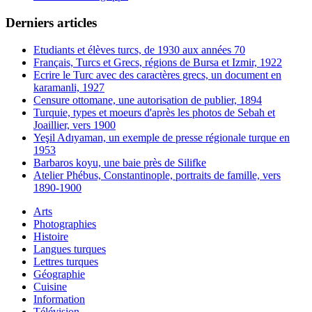
Derniers articles
Etudiants et élèves turcs, de 1930 aux années 70
Français, Turcs et Grecs, régions de Bursa et Izmir, 1922
Ecrire le Turc avec des caractères grecs, un document en
karamanli, 1927
Censure ottomane, une autorisation de publier, 1894
Turquie, types et moeurs d'après les photos de Sebah et
Joaillier, vers 1900
Yeşil Adıyaman, un exemple de presse régionale turque en
1953
Barbaros koyu, une baie près de Silifke
Atelier Phébus, Constantinople, portraits de famille, vers
1890-1900
Arts
Photographies
Histoire
Langues turques
Lettres turques
Géographie
Cuisine
Information
Télévision