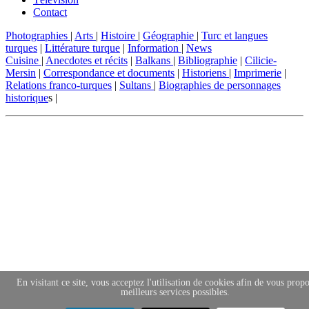
Contact
Photographies
|
Arts
|
Histoire
|
Géographie
|
Turc et langues
turques
|
Littérature turque
|
Information
|
News
Cuisine
|
Anecdotes et récits
|
Balkans
|
Bibliographie
|
Cilicie-
Mersin
|
Correspondance et documents
|
Historiens
|
Imprimerie
|
Relations franco-turques
|
Sultans
|
Biographies de personnages
historique
s |
En visitant ce site, vous acceptez l'utilisation de cookies afin de vous propo
meilleurs services possibles.