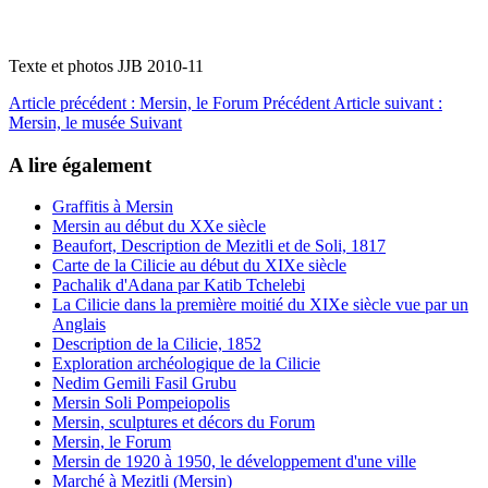
Texte et photos JJB 2010-11
Article précédent : Mersin, le Forum
Précédent
Article suivant :
Mersin, le musée
Suivant
A lire également
Graffitis à Mersin
Mersin au début du XXe siècle
Beaufort, Description de Mezitli et de Soli, 1817
Carte de la Cilicie au début du XIXe siècle
Pachalik d'Adana par Katib Tchelebi
La Cilicie dans la première moitié du XIXe siècle vue par un
Anglais
Description de la Cilicie, 1852
Exploration archéologique de la Cilicie
Nedim Gemili Fasil Grubu
Mersin Soli Pompeiopolis
Mersin, sculptures et décors du Forum
Mersin, le Forum
Mersin de 1920 à 1950, le développement d'une ville
Marché à Mezitli (Mersin)