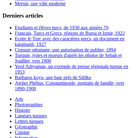
Mersin, une ville moderne
Derniers articles
Etudiants et élèves turcs, de 1930 aux années 70
Français, Turcs et Grecs, régions de Bursa et Izmir, 1922
Ecrire le Turc avec des caractères grecs, un document en
karamanli, 1927
Censure ottomane, une autorisation de publier, 1894
Turquie, types et moeurs d'après les photos de Sebah et
Joaillier, vers 1900
Yeşil Adıyaman, un exemple de presse régionale turque en
1953
Barbaros koyu, une baie près de Silifke
Atelier Phébus, Constantinople, portraits de famille, vers
1890-1900
Arts
Photographies
Histoire
Langues turques
Lettres turques
Géographie
Cuisine
Information